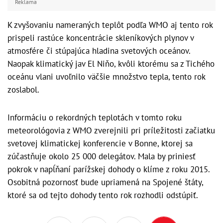
Reklama
K zvyšovaniu nameraných teplôt podľa WMO aj tento rok
prispeli rastúce koncentrácie skleníkových plynov v
atmosfére či stúpajúca hladina svetových oceánov.
Naopak klimatický jav El Niňo, kvôli ktorému sa z Tichého
oceánu vlani uvoľnilo väčšie množstvo tepla, tento rok
zoslabol.
Informáciu o rekordných teplotách v tomto roku
meteorológovia z WMO zverejnili pri príležitosti začiatku
svetovej klimatickej konferencie v Bonne, ktorej sa
zúčastňuje okolo 25 000 delegátov. Mala by priniesť
pokrok v napĺňaní parížskej dohody o klíme z roku 2015.
Osobitná pozornosť bude upriamená na Spojené štáty,
ktoré sa od tejto dohody tento rok rozhodli odstúpiť.