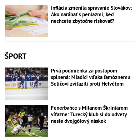
Inflácia zmenila správanie Slovákov:
Ako narábať s peniazmi, keď
nechcete zbytočne riskovať?
ŠPORT
Prvá podmienka za postupom
splnená: Mladíci vďaka famóznemu
Seličovi zvíťazili proti Helvétom
Fenerbahce s Milanom Škriniarom
víťazne: Turecký klub si do odvety
nesie dvojgólový náskok