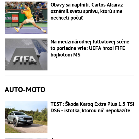
Obavy sa naplnili: Carlos Alcaraz
oznámil svetu správu, ktorú sme
nechceli počuť
Na medzinárodnej futbalovej scéne
to poriadne vrie: UEFA hrozí FIFE
bojkotom MS
AUTO-MOTO
TEST: Škoda Karoq Extra Plus 1.5 TSI
DSG - istotka, ktorou nič nepokazíte