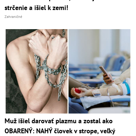
strčenie a išiel k zemi!
Zahraničné
Muž išiel darovať plazmu a zostal ako
OBARENÝ: NAHÝ človek v strope, veľký