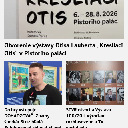
Otvorenie výstavy Otisa Lauberta „Kresliaci
Otis“ v Pistoriho paláci
Do hry vstupuje
STVR otvorila Výstavu
DOHADZOVAČ: Známy
100/70 k výročiam
šperkár Stríž hľadá
rozhlasového a TV
Belohorcovej chlapa! Miami
vysielania