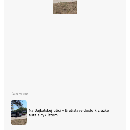
Na Bajkalskej ulici v Bratislave došlo k zrážke
auta s cyklistom