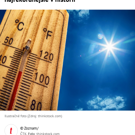
Ilustračné foto (Zdroj: thinkstock.com)
© Zoznam/
ČTK,
Foto
: thinkstock.com