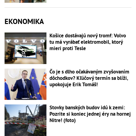
EKONOMIKA
Košice dostávajú nový tromf: Volvo
tu má vyrábať elektromobil, ktorý
mieri proti Tesle
Čo je s dlho očakávaným zvyšovaním
dôchodkov? Kľúčový termín sa blíži,
upokojuje Erik Tomáš!
Stovky banských budov idú k zemi:
Pozrite si koniec jednej éry na hornej
Nitre! (foto)