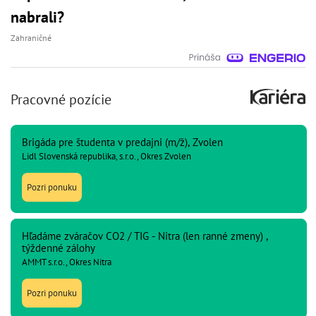
nabrali?
Zahraničné
Pracovné pozície
Brigáda pre študenta v predajni (m/ž), Zvolen
Lidl Slovenská republika, s.r.o., Okres Zvolen
Pozri ponuku
Hľadáme zváračov CO2 / TIG - Nitra (len ranné zmeny) ,
týždenné zálohy
AMMT s.r.o., Okres Nitra
Pozri ponuku