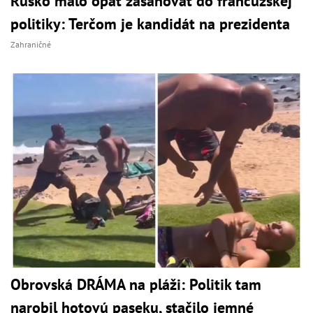
Rusko malo opäť zasahovať do francúzskej
politiky: Terčom je kandidát na prezidenta
Zahraničné
Obrovská DRÁMA na pláži: Politik tam
narobil hotovú paseku, stačilo jemné