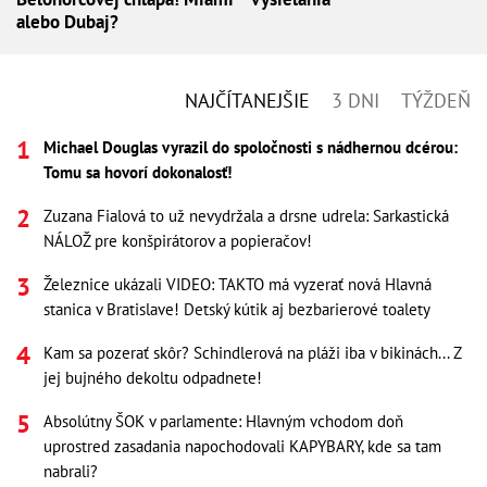
alebo Dubaj?
NAJČÍTANEJŠIE
3 DNI
TÝŽDEŇ
Michael Douglas vyrazil do spoločnosti s nádhernou dcérou:
Tomu sa hovorí dokonalosť!
Zuzana Fialová to už nevydržala a drsne udrela: Sarkastická
NÁLOŽ pre konšpirátorov a popieračov!
Železnice ukázali VIDEO: TAKTO má vyzerať nová Hlavná
stanica v Bratislave! Detský kútik aj bezbarierové toalety
Kam sa pozerať skôr? Schindlerová na pláži iba v bikinách... Z
jej bujného dekoltu odpadnete!
Absolútny ŠOK v parlamente: Hlavným vchodom doň
uprostred zasadania napochodovali KAPYBARY, kde sa tam
nabrali?