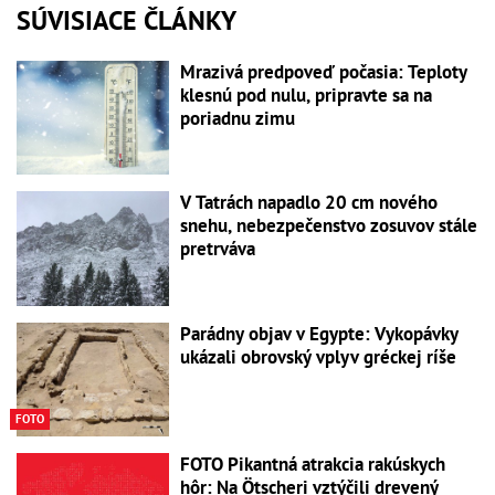
SÚVISIACE ČLÁNKY
Mrazivá predpoveď počasia: Teploty
klesnú pod nulu, pripravte sa na
poriadnu zimu
V Tatrách napadlo 20 cm nového
snehu, nebezpečenstvo zosuvov stále
pretrváva
Parádny objav v Egypte: Vykopávky
ukázali obrovský vplyv gréckej ríše
FOTO
FOTO Pikantná atrakcia rakúskych
hôr: Na Ötscheri vztýčili drevený