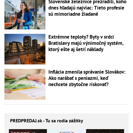
Slovenské železnice prezradili, koho
dnes hľadajú najviac: Tieto profesie
sú mimoriadne žiadané
Extrémne teploty? Byty v srdci
Bratislavy majú výnimočný systém,
ktorý ešte aj šetrí náklady
Inflácia zmenila správanie Slovákov:
Ako narábať s peniazmi, keď
nechcete zbytočne riskovať?
PREDPREDAJ
.sk - Tu sa rodia zážitky