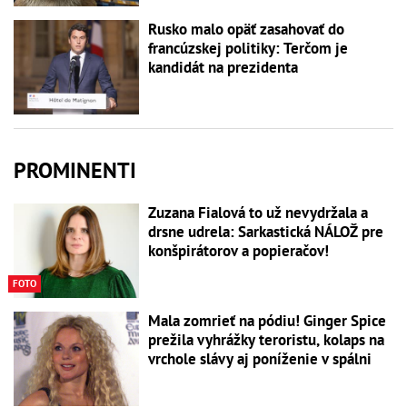
Rusko malo opäť zasahovať do
francúzskej politiky: Terčom je
kandidát na prezidenta
PROMINENTI
Zuzana Fialová to už nevydržala a
drsne udrela: Sarkastická NÁLOŽ pre
konšpirátorov a popieračov!
FOTO
Mala zomrieť na pódiu! Ginger Spice
prežila vyhrážky teroristu, kolaps na
vrchole slávy aj poníženie v spálni