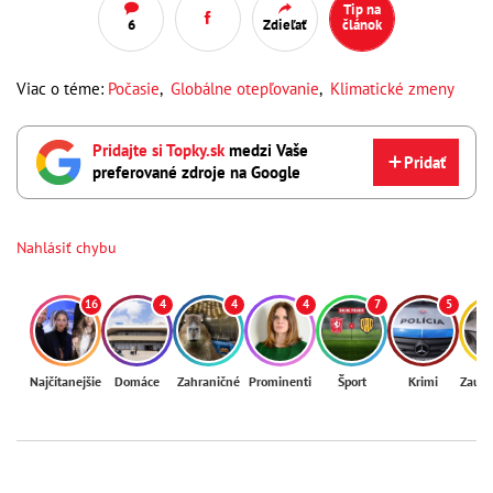
Tip na
6
Zdieľať
článok
Viac o téme:
Počasie
,
Globálne otepľovanie
,
Klimatické zmeny
Pridajte si Topky.sk
medzi Vaše
Pridať
preferované zdroje na Google
Nahlásiť chybu
16
4
4
4
7
5
Najčítanejšie
Domáce
Zahraničné
Prominenti
Šport
Krimi
Zaují