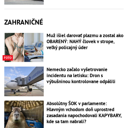
ZAHRANIČNÉ
Muž išiel darovať plazmu a zostal ako
OBARENÝ: NAHÝ človek v strope,
veľký policajný úder
FOTO
Nemecko začalo vyšetrovanie
incidentu na letisku: Dron s
výbušninou kontrolovane odpálili
Absolútny ŠOK v parlamente:
Hlavným vchodom doň uprostred
zasadania napochodovali KAPYBARY,
kde sa tam nabrali?