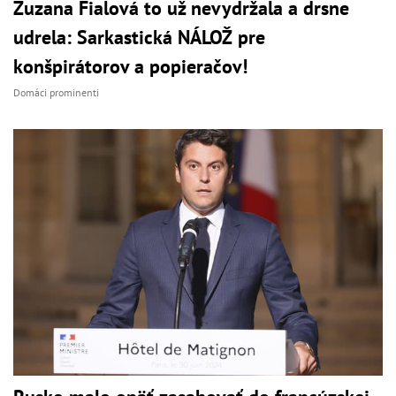
Zuzana Fialová to už nevydržala a drsne
udrela: Sarkastická NÁLOŽ pre
konšpirátorov a popieračov!
Domáci prominenti