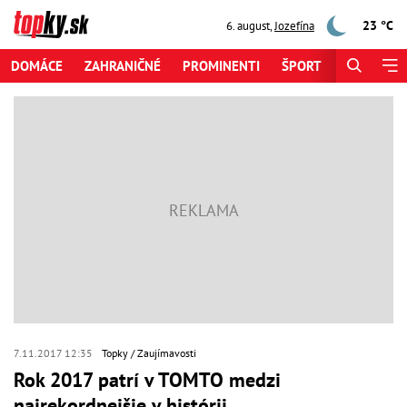
23 °C
6. august
,
Jozefína
DOMÁCE
ZAHRANIČNÉ
PROMINENTI
ŠPORT
ZAUJÍMAV
7.11.2017 12:35
Topky
Zaujímavosti
Rok 2017 patrí v TOMTO medzi
najrekordnejšie v histórii