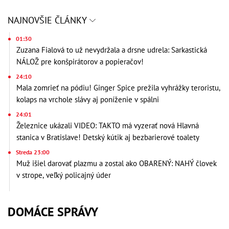
NAJNOVŠIE ČLÁNKY
01:30
Zuzana Fialová to už nevydržala a drsne udrela: Sarkastická
NÁLOŽ pre konšpirátorov a popieračov!
24:10
Mala zomrieť na pódiu! Ginger Spice prežila vyhrážky teroristu,
kolaps na vrchole slávy aj poníženie v spálni
24:01
Železnice ukázali VIDEO: TAKTO má vyzerať nová Hlavná
stanica v Bratislave! Detský kútik aj bezbarierové toalety
Streda 23:00
Muž išiel darovať plazmu a zostal ako OBARENÝ: NAHÝ človek
v strope, veľký policajný úder
DOMÁCE SPRÁVY