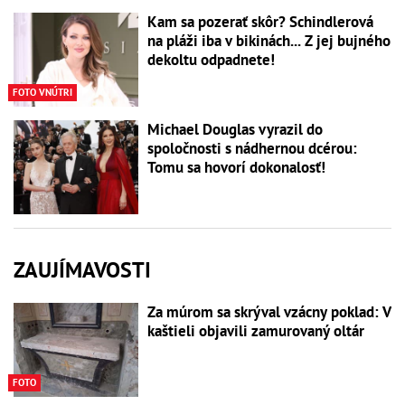
Kam sa pozerať skôr? Schindlerová
na pláži iba v bikinách... Z jej bujného
dekoltu odpadnete!
FOTO VNÚTRI
Michael Douglas vyrazil do
spoločnosti s nádhernou dcérou:
Tomu sa hovorí dokonalosť!
ZAUJÍMAVOSTI
Za múrom sa skrýval vzácny poklad: V
kaštieli objavili zamurovaný oltár
FOTO