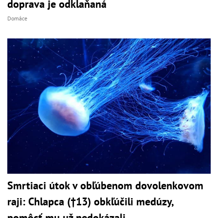
doprava je odklaňaná
Domáce
Smrtiaci útok v obľúbenom dovolenkovom
raji: Chlapca (†13) obkľúčili medúzy,
pomôcť mu už nedokázali