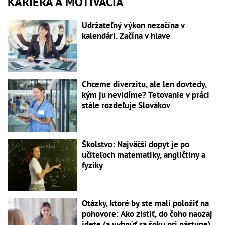
KARIÉRA A MOTIVÁCIA
Udržateľný výkon nezačína v
kalendári. Začína v hlave
Chceme diverzitu, ale len dovtedy,
kým ju nevidíme? Tetovanie v práci
stále rozdeľuje Slovákov
Školstvo: Najväčší dopyt je po
učiteľoch matematiky, angličtiny a
fyziky
Otázky, ktoré by ste mali položiť na
pohovore: Ako zistiť, do čoho naozaj
idete (a vyhnúť sa šoku pri nástupe)