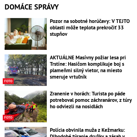
DOMÁCE SPRÁVY
Pozor na sobotné horúčavy: V TEJTO
oblasti môže teplota prekročiť 33
stupňov
AKTUÁLNE Masívny požiar lesa pri
Trstíne: Hasičom komplikuje boj s
plameňmi silný vietor, na miesto
smeruje vrtuľník
FOTO
Zranenie v horách: Turista po páde
potreboval pomoc záchranárov, z túry
ho odviezli na nosidlách
FOTO
Polícia obvinila muža z Kežmarku:
Dlhodobé týranie družky a zásah v