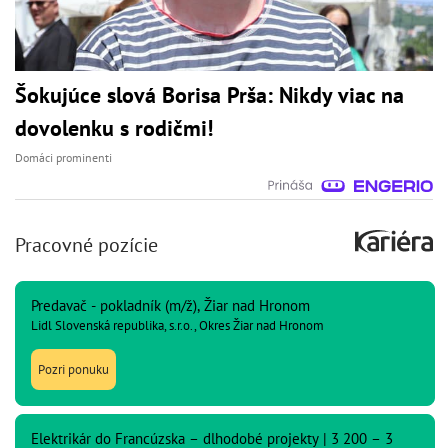
Šokujúce slová Borisa Prša: Nikdy viac na
dovolenku s rodičmi!
Domáci prominenti
Pracovné pozície
Predavač - pokladník (m/ž), Žiar nad Hronom
Lidl Slovenská republika, s.r.o., Okres Žiar nad Hronom
Pozri ponuku
Elektrikár do Francúzska – dlhodobé projekty | 3 200 – 3