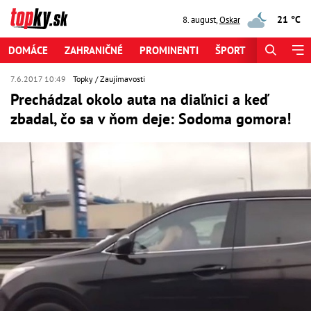
21 °C
8. august
,
Oskar
DOMÁCE
ZAHRANIČNÉ
PROMINENTI
ŠPORT
ZAUJÍMAV
7.6.2017 10:49
Topky
Zaujímavosti
Prechádzal okolo auta na diaľnici a keď
zbadal, čo sa v ňom deje: Sodoma gomora!