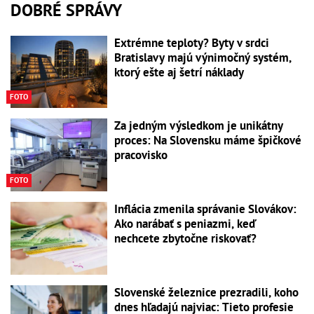
DOBRÉ SPRÁVY
Extrémne teploty? Byty v srdci
Bratislavy majú výnimočný systém,
ktorý ešte aj šetrí náklady
FOTO
Za jedným výsledkom je unikátny
proces: Na Slovensku máme špičkové
pracovisko
FOTO
Inflácia zmenila správanie Slovákov:
Ako narábať s peniazmi, keď
nechcete zbytočne riskovať?
Slovenské železnice prezradili, koho
dnes hľadajú najviac: Tieto profesie