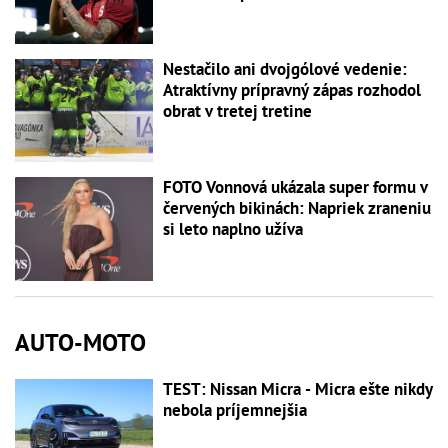
Nestačilo ani dvojgólové vedenie:
Atraktívny prípravný zápas rozhodol
obrat v tretej tretine
FOTO Vonnová ukázala super formu v
červených bikinách: Napriek zraneniu
si leto naplno užíva
AUTO-MOTO
TEST: Nissan Micra - Micra ešte nikdy
nebola príjemnejšia