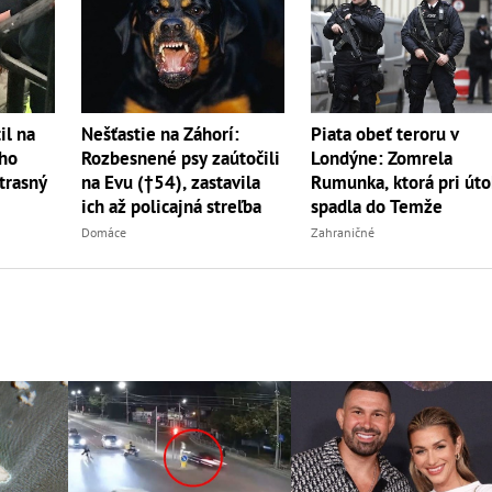
il na
Nešťastie na Záhorí:
Piata obeť teroru v
 ho
Rozbesnené psy zaútočili
Londýne: Zomrela
otrasný
na Evu (†54), zastavila
Rumunka, ktorá pri út
ich až policajná streľba
spadla do Temže
Domáce
Zahraničné