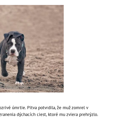
ozrivé úmrtie. Pitva potvrdila, že muž zomrel v
anenia dýchacích ciest, ktoré mu zviera prehrýzlo.