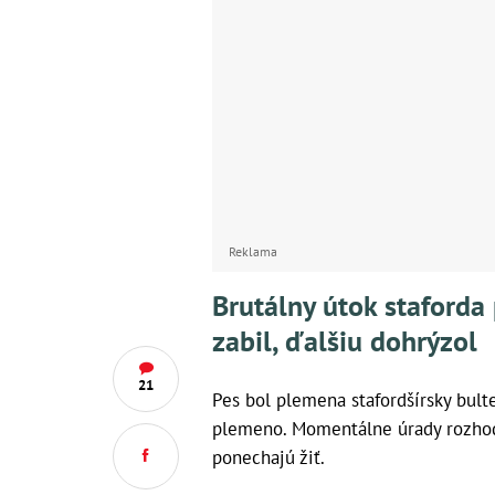
Reklama
Brutálny útok staforda 
zabil, ďalšiu dohrýzol
21
Pes bol plemena stafordšírsky bulter
plemeno. Momentálne úrady rozhodu
ponechajú žiť.