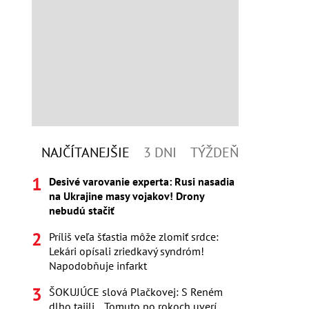
NAJČÍTANEJŠIE
3 DNI
TÝŽDEŇ
Desivé varovanie experta: Rusi nasadia
na Ukrajine masy vojakov! Drony
nebudú stačiť
Príliš veľa šťastia môže zlomiť srdce:
Lekári opísali zriedkavý syndróm!
Napodobňuje infarkt
ŠOKUJÚCE slová Plačkovej: S Reném
dlho tajili... Tomuto po rokoch uverí