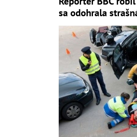
Reportér BBC robil
sa odohrala strašn