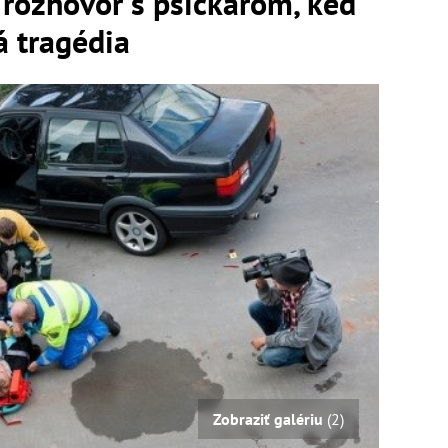
 rozhovor s psičkárom, keď
á tragédia
Zobraziť galériu
(2)