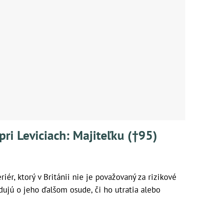
pri Leviciach: Majiteľku (†95)
iér, ktorý v Británii nie je považovaný za rizikové
jú o jeho ďalšom osude, či ho utratia alebo