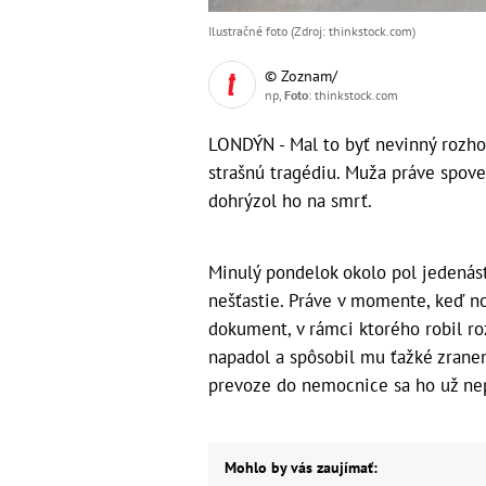
Ilustračné foto (Zdroj: thinkstock.com)
© Zoznam/
np,
Foto
: thinkstock.com
LONDÝN - Mal to byť nevinný rozhovo
strašnú tragédiu. Muža práve spove
dohrýzol ho na smrť.
Minulý pondelok okolo pol jedenás
nešťastie. Práve v momente, keď no
dokument, v rámci ktorého robil r
napadol a spôsobil mu ťažké zraneni
prevoze do nemocnice sa ho už nep
Mohlo by vás zaujímať: