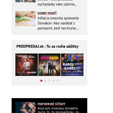
vychytávky vám ušetria
miesto v batohu!
DOBRE VEDIEŤ
Inflácia zmenila správanie
Slovákov: Ako narábať s
peniazmi, keď nechcete
zbytočne riskovať?
PREDPREDAJ
.sk - Tu sa rodia zážitky
PARTNERSKÉ VZŤAHY
Bola som milenkou ženatého
muža: To, že má manželku, mi