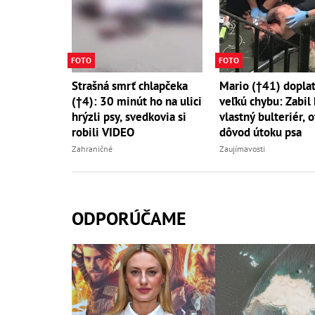
FOTO
FOTO
Strašná smrť chlapčeka
Mario (†41) doplat
(†4): 30 minút ho na ulici
veľkú chybu: Zabil
hrýzli psy, svedkovia si
vlastný bulteriér, 
robili VIDEO
dôvod útoku psa
Zahraničné
Zaujímavosti
ODPORÚČAME