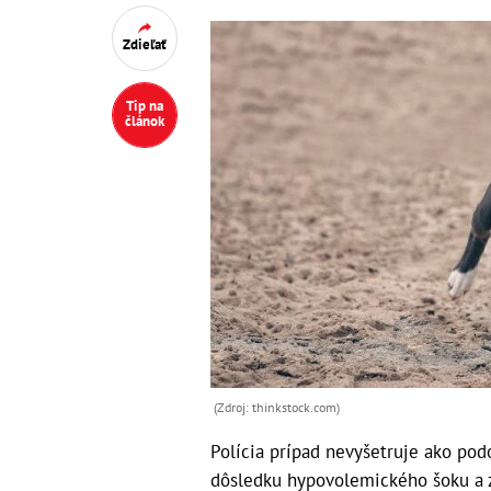
Zdieľať
Tip na
článok
(Zdroj: thinkstock.com)
Polícia prípad nevyšetruje ako pod
dôsledku hypovolemického šoku a zr