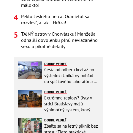
málokto!
Peklo českého herca: Odmietol sa
rozviesť, a tak... Hrôza!
TAJNÝ ostrov v Chorvátsku! Manželia
odhalili dovolenku plnú neviazaného
sexu a pikatné detaily
DOBRE VEDIEŤ
Cesta od odberu krvi až po
výsledok: Unikátny pohľad
do špičkového laboratória na
Slovensku
DOBRE VEDIEŤ
Extrémne teploty? Byty v
srdci Bratislavy majú
výnimočný systém, ktorý
ešte aj šetrí náklady
DOBRE VEDIEŤ
Zbaľte sa na letný piknik bez
stresu: Tieto praktické