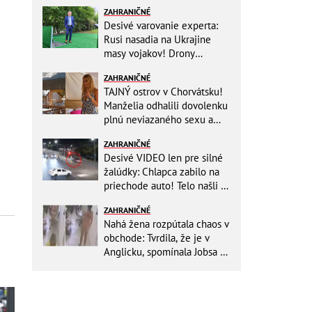
ZAHRANIČNÉ
Desivé varovanie experta:
Rusi nasadia na Ukrajine
masy vojakov! Drony
nebudú stačiť
ZAHRANIČNÉ
TAJNÝ ostrov v Chorvátsku!
Manželia odhalili dovolenku
plnú neviazaného sexu a
pikatné detaily
ZAHRANIČNÉ
Desivé VIDEO len pre silné
žalúdky: Chlapca zabilo na
priechode auto! Telo našli o
150 metrov ďalej
ZAHRANIČNÉ
Nahá žena rozpútala chaos v
obchode: Tvrdila, že je v
Anglicku, spomínala Jobsa aj
amfetamín