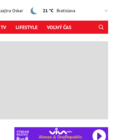
, zajtra Oskar
21 °C
 TV
LIFESTYLE
VOĽNÝ ČAS
STREAM
NAŽIVO
Alesso & OneRepublic