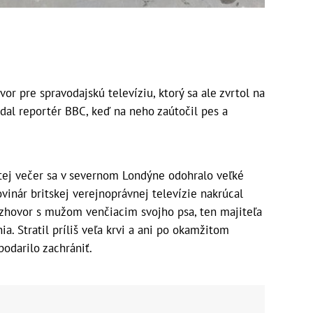
r pre spravodajskú televíziu, ktorý sa ale zvrtol na
dal reportér BBC, keď na neho zaútočil pes a
tej večer sa v severnom Londýne odohralo veľké
vinár britskej verejnoprávnej televízie nakrúcal
ozhovor s mužom venčiacim svojho psa, ten majiteľa
a. Stratil príliš veľa krvi a ani po okamžitom
odarilo zachrániť.