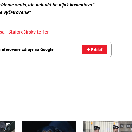
cidente vedia, ale nebudú ho nijak komentovať
a vyšetrovanie".
sa
,
Stafordšírsky teriér
referované zdroje na Google
Pridať