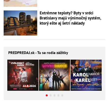
Extrémne teploty? Byty v srdci
Bratislavy majú výnimočný systém,
ktorý ešte aj šetrí náklady
PREDPREDAJ
.sk - Tu sa rodia zážitky