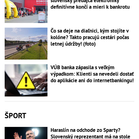
slovenský predajca elektroniky
definitívne končí a mieri k bankrotu
Čo sa deje na diaľnici, kým stojíte v
kolóne? Takto pracujú cestári počas
letnej údržby! (foto)
VÚB banka zápasila s veľkým
výpadkom: Klienti sa nevedeli dostať
do aplikácie ani do internetbankingu!
ŠPORT
Haraslín na odchode zo Sparty?
Slovenský reprezentant má na stole