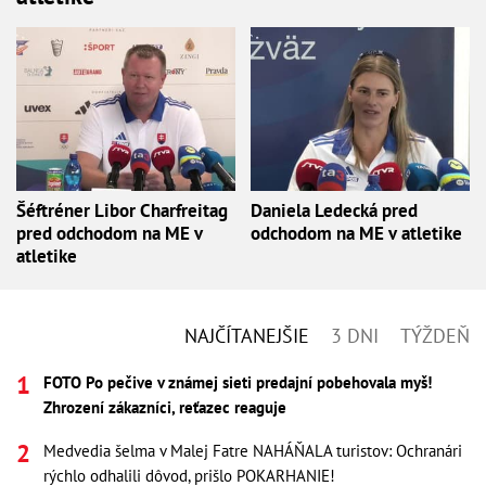
Šéftréner Libor Charfreitag
Daniela Ledecká pred
pred odchodom na ME v
odchodom na ME v atletike
atletike
NAJČÍTANEJŠIE
3 DNI
TÝŽDEŇ
FOTO Po pečive v známej sieti predajní pobehovala myš!
Zhrození zákazníci, reťazec reaguje
Medvedia šelma v Malej Fatre NAHÁŇALA turistov: Ochranári
rýchlo odhalili dôvod, prišlo POKARHANIE!