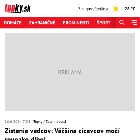
28 °C
7. august
,
Štefánia
DOMÁCE
ZAHRANIČNÉ
PROMINENTI
ŠPORT
ZAUJÍMAV
26.6.2014 7:54
Topky
Zaujímavosti
Zistenie vedcov: Väčšina cicavcov močí
rovnako dlho!