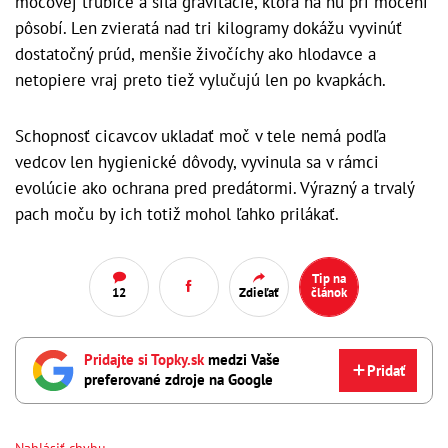
močovej trubice a sila gravitácie, ktorá na ňu pri močení
pôsobí. Len zvieratá nad tri kilogramy dokážu vyvinúť
dostatočný prúd, menšie živočíchy ako hlodavce a
netopiere vraj preto tiež vylučujú len po kvapkách.
Schopnosť cicavcov ukladať moč v tele nemá podľa
vedcov len hygienické dôvody, vyvinula sa v rámci
evolúcie ako ochrana pred predátormi. Výrazný a trvalý
pach moču by ich totiž mohol ľahko prilákať.
Tip na
12
Zdieľať
článok
Pridajte si Topky.sk
medzi Vaše
Pridať
preferované zdroje na Google
Nahlásiť chybu