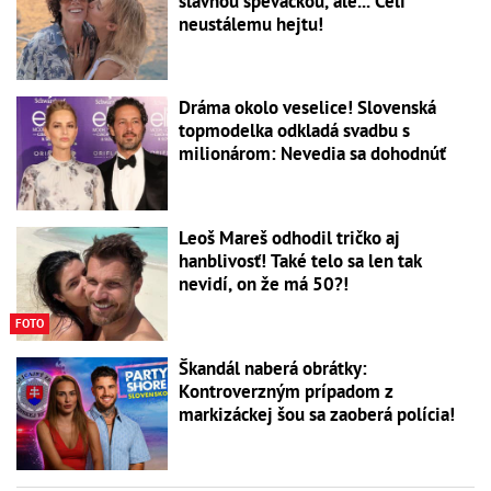
slávnou speváčkou, ale... Čelí
neustálemu hejtu!
Dráma okolo veselice! Slovenská
topmodelka odkladá svadbu s
milionárom: Nevedia sa dohodnúť
Leoš Mareš odhodil tričko aj
hanblivosť! Také telo sa len tak
nevidí, on že má 50?!
FOTO
Škandál naberá obrátky:
Kontroverzným prípadom z
markizáckej šou sa zaoberá polícia!