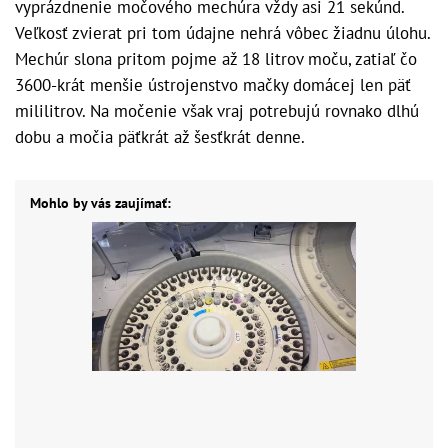
vyprázdnenie močového mechúra vždy asi 21 sekúnd.
Veľkosť zvierat pri tom údajne nehrá vôbec žiadnu úlohu.
Mechúr slona pritom pojme až 18 litrov moču, zatiaľ čo
3600-krát menšie ústrojenstvo mačky domácej len päť
mililitrov. Na močenie však vraj potrebujú rovnako dlhú
dobu a močia päťkrát až šesťkrát denne.
Mohlo by vás zaujímať: