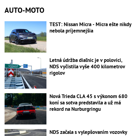
AUTO-MOTO
TEST: Nissan Micra - Micra ešte nikdy
nebola príjemnejšia
Letná údržba diaľnic je v polovici,
NDS vyčistila vyše 400 kilometrov
rigolov
Nová Trieda CLA 45 s výkonom 680
koní sa sotva predstavila a už má
rekord na Nurburgringu
NDS začala s vylepšovaním vozovky