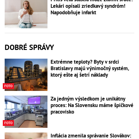
Lekári opísali zriedkavý syndróm!
Napodobňuje infarkt
DOBRÉ SPRÁVY
Extrémne teploty? Byty v srdci
Bratislavy majú výnimočný systém,
ktorý ešte aj šetrí náklady
FOTO
Za jedným výsledkom je unikátny
proces: Na Slovensku máme špičkové
pracovisko
FOTO
Inflácia zmenila správanie Slovákov: