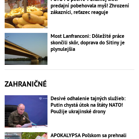
predajní pobehovala myš! Zhrození
zákazníci, reťazec reaguje
Most Lanfranconi: Dôležité práce
skončili skôr, doprava do Sitiny je
plynulejšia
ZAHRANIČNÉ
Desivé odhalenie tajných služieb:
Putin chystá útok na štáty NATO!
Použije ukrajinské drony
APOKALYPSA Poľskom sa prehnali