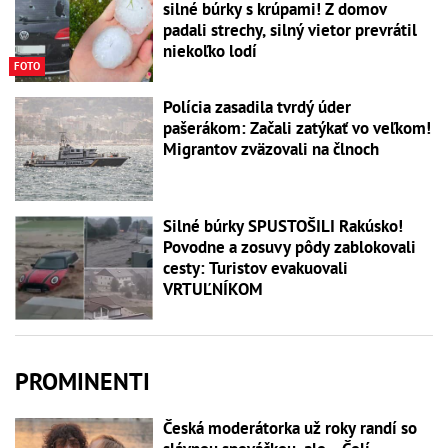
silné búrky s krúpami! Z domov
padali strechy, silný vietor prevrátil
niekoľko lodí
FOTO
Polícia zasadila tvrdý úder
pašerákom: Začali zatýkať vo veľkom!
Migrantov zväzovali na člnoch
Silné búrky SPUSTOŠILI Rakúsko!
Povodne a zosuvy pôdy zablokovali
cesty: Turistov evakuovali
VRTUĽNÍKOM
PROMINENTI
Česká moderátorka už roky randí so