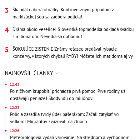
Škandál naberá obrátky: Kontroverzným prípadom z
markizáckej šou sa zaoberá polícia!
Dráma okolo veselice! Slovenská topmodelka odkladá svadbu
s milionárom: Nevedia sa dohodnúť
ŠOKUJÚCE ZISTENIE Známy reťazec predával rybacie
konzervy, v ktorých chýbali RYBY! Môžete ich mať doma aj vy
NAJNOVŠIE ČLÁNKY
12:43
Po ničivom krupobití prichádza prvá pomoc: Prvé rodiny už
dostávajú peniaze! Škody idú do miliónov
12:33
Polícia zasadila tvrdý úder pašerákom: Začali zatýkať vo
veľkom! Migrantov zväzovali na člnoch
12:26
Meteorológovia vydali varovanie: Na strednom a východnom