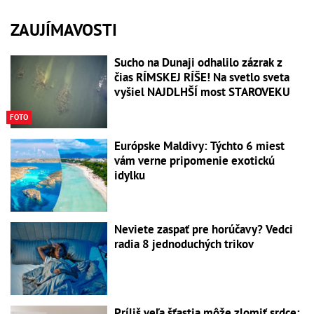
ZAUJÍMAVOSTI
Sucho na Dunaji odhalilo zázrak z
čias RÍMSKEJ RÍŠE! Na svetlo sveta
vyšiel NAJDLHŠÍ most STAROVEKU
FOTO
Európske Maldivy: Týchto 6 miest
vám verne pripomenie exotickú
idylku
Neviete zaspať pre horúčavy? Vedci
radia 8 jednoduchých trikov
Príliš veľa šťastia môže zlomiť srdce: