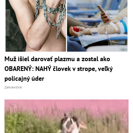
Muž išiel darovať plazmu a zostal ako
OBARENÝ: NAHÝ človek v strope, veľký
policajný úder
Zahraničné