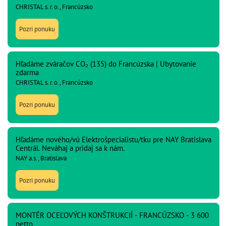
CHRISTAL s. r. o., Francúzsko
Pozri ponuku
Hľadáme zváračov CO₂ (135) do Francúzska | Ubytovanie
zdarma
CHRISTAL s. r. o., Francúzsko
Pozri ponuku
Hľadáme nového/vú Elektrošpecialistu/tku pre NAY Bratislava
Centrál. Neváhaj a pridaj sa k nám.
NAY a.s., Bratislava
Pozri ponuku
MONTÉR OCEĽOVÝCH KONŠTRUKCIÍ - FRANCÚZSKO - 3 600
netto