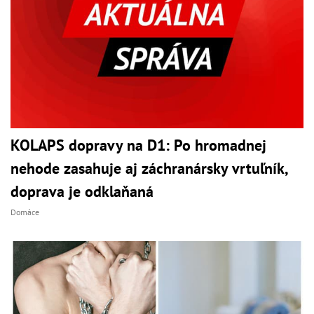
KOLAPS dopravy na D1: Po hromadnej
nehode zasahuje aj záchranársky vrtuľník,
doprava je odklaňaná
Domáce