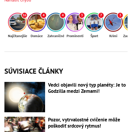
16
4
4
3
7
3
Najčítanejšie
Domáce
Zahraničné
Prominenti
Šport
Krimi
Zaují
SÚVISIACE ČLÁNKY
Vedci objavili nový typ planéty: Je to
Godzilla medzi Zemami!
Pozor, vytrvalostné cvičenie môže
poškodiť srdcový rytmus!