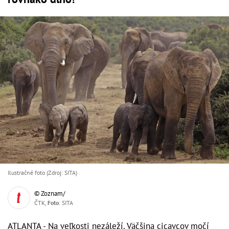
Ilustračné foto (Zdroj: SITA)
© Zoznam/
ČTK,
Foto
: SITA
ATLANTA - Na veľkosti nezáleží. Väčšina cicavcov močí