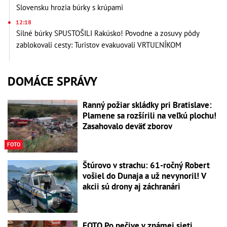
Slovensku hrozia búrky s krúpami
12:18
Silné búrky SPUSTOŠILI Rakúsko! Povodne a zosuvy pôdy
zablokovali cesty: Turistov evakuovali VRTUĽNÍKOM
DOMÁCE SPRÁVY
Ranný požiar skládky pri Bratislave:
Plamene sa rozšírili na veľkú plochu!
Zasahovalo deväť zborov
FOTO
Štúrovo v strachu: 61-ročný Robert
vošiel do Dunaja a už nevynoril! V
akcii sú drony aj záchranári
FOTO Po pečive v známej sieti