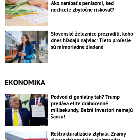
Ako narábať s peniazmi, keď
nechcete zbytočne riskovať?
Slovenské železnice prezradili, koho
dnes hľadajú najviac: Tieto profesie
sú mimoriadne žiadané
EKONOMIKA
Podvod či geniálny ťah? Trump
predáva elite drahocenné
milisekundy. Bežní investori nemajú
šancu!
Reštrukturalizácia zlyhala. Známy