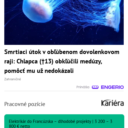
Smrtiaci útok v obľúbenom dovolenkovom
raji: Chlapca (†13) obkľúčili medúzy,
pomôcť mu už nedokázali
Zahraničné
Pracovné pozície
Elektrikár do Francúzska – dlhodobé projekty | 3 200 – 3
800 € netto