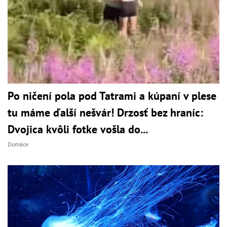
Po ničení pola pod Tatrami a kúpaní v plese
tu máme ďalší nešvár! Drzosť bez hraníc:
Dvojica kvôli fotke vošla do...
Domáce