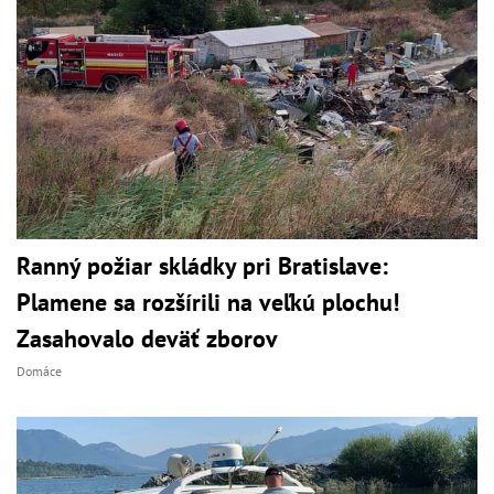
Ranný požiar skládky pri Bratislave:
Plamene sa rozšírili na veľkú plochu!
Zasahovalo deväť zborov
Domáce