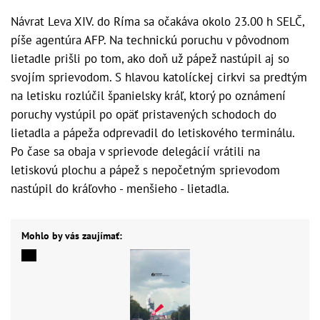
Návrat Leva XIV. do Ríma sa očakáva okolo 23.00 h SELČ,
píše agentúra AFP. Na technickú poruchu v pôvodnom
lietadle prišli po tom, ako doň už pápež nastúpil aj so
svojím sprievodom. S hlavou katolíckej cirkvi sa predtým
na letisku rozlúčil španielsky kráľ, ktorý po oznámení
poruchy vystúpil po opäť pristavených schodoch do
lietadla a pápeža odprevadil do letiskového terminálu.
Po čase sa obaja v sprievode delegácií vrátili na
letiskovú plochu a pápež s nepočetným sprievodom
nastúpil do kráľovho - menšieho - lietadla.
Mohlo by vás zaujímať: