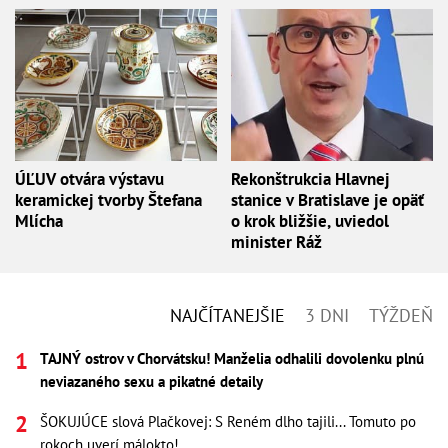
ÚĽUV otvára výstavu
Rekonštrukcia Hlavnej
keramickej tvorby Štefana
stanice v Bratislave je opäť
Mlícha
o krok bližšie, uviedol
minister Ráž
NAJČÍTANEJŠIE
3 DNI
TÝŽDEŇ
TAJNÝ ostrov v Chorvátsku! Manželia odhalili dovolenku plnú
neviazaného sexu a pikatné detaily
ŠOKUJÚCE slová Plačkovej: S Reném dlho tajili... Tomuto po
rokoch uverí málokto!