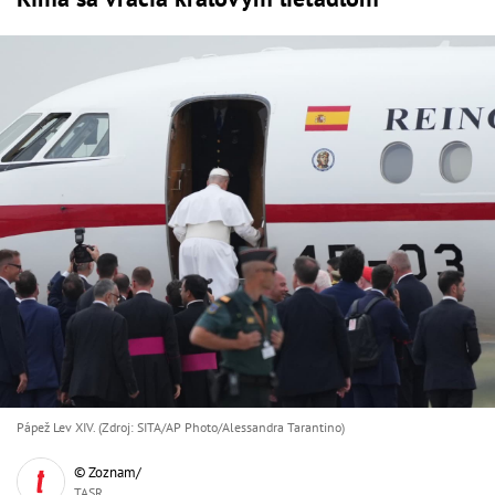
Pápež Lev XIV. (Zdroj: SITA/AP Photo/Alessandra Tarantino)
© Zoznam/
TASR