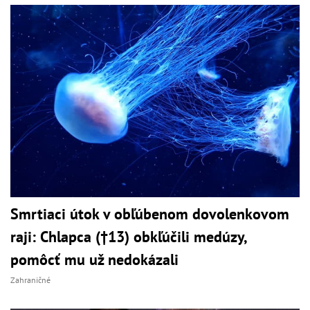
Smrtiaci útok v obľúbenom dovolenkovom
raji: Chlapca (†13) obkľúčili medúzy,
pomôcť mu už nedokázali
Zahraničné