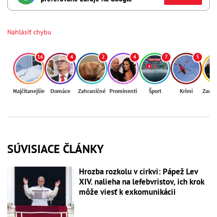
Nahlásiť chybu
16
4
2
4
7
5
Najčítanejšie
Domáce
Zahraničné
Prominenti
Šport
Krimi
Zaují
SÚVISIACE ČLÁNKY
Hrozba rozkolu v cirkvi: Pápež Lev
XIV. nalieha na lefebvristov, ich krok
môže viesť k exkomunikácii