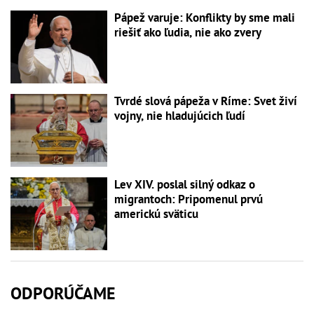
Pápež varuje: Konflikty by sme mali
riešiť ako ľudia, nie ako zvery
Tvrdé slová pápeža v Ríme: Svet živí
vojny, nie hladujúcich ľudí
Lev XIV. poslal silný odkaz o
migrantoch: Pripomenul prvú
americkú sväticu
ODPORÚČAME