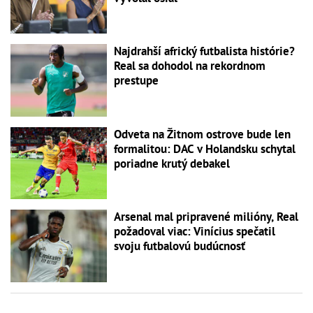
Najdrahší africký futbalista histórie?
Real sa dohodol na rekordnom
prestupe
Odveta na Žitnom ostrove bude len
formalitou: DAC v Holandsku schytal
poriadne krutý debakel
Arsenal mal pripravené milióny, Real
požadoval viac: Vinícius spečatil
svoju futbalovú budúcnosť