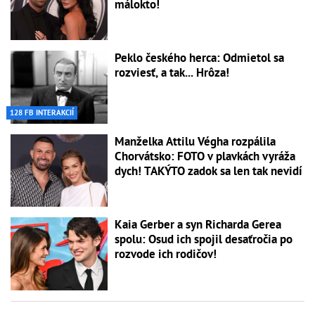
málokto!
Peklo českého herca: Odmietol sa
rozviesť, a tak... Hrôza!
128 FB INTERAKCIÍ
Manželka Attilu Végha rozpálila
Chorvátsko: FOTO v plavkách vyráža
dych! TAKÝTO zadok sa len tak nevidí
Kaia Gerber a syn Richarda Gerea
spolu: Osud ich spojil desaťročia po
rozvode ich rodičov!