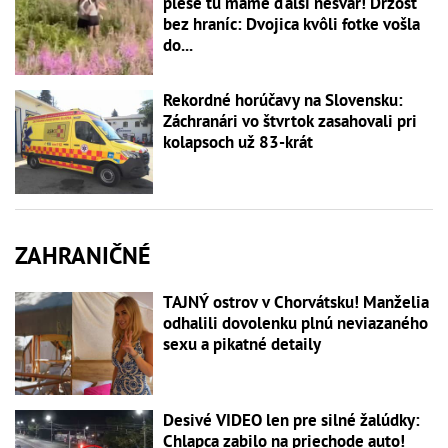
plese tu máme ďalší nešvár! Drzosť
bez hraníc: Dvojica kvôli fotke vošla
do...
Rekordné horúčavy na Slovensku:
Záchranári vo štvrtok zasahovali pri
kolapsoch už 83-krát
ZAHRANIČNÉ
TAJNÝ ostrov v Chorvátsku! Manželia
odhalili dovolenku plnú neviazaného
sexu a pikatné detaily
Desivé VIDEO len pre silné žalúdky:
Chlapca zabilo na priechode auto!