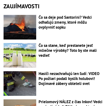
ZAUJÍMAVOSTI
Čo sa deje pod Santorini? Vedci
odhaľujú zmeny, ktoré môžu
ovplyvniť sopku
Čo sa stane, keď prestanete jesť
mliečne výrobky? Toto by ste mali
vedieť
Hasiči nezachraňujú len ľudí: VIDEO
Po požiari podali kyslík holubovi!
Dojímavé zábery obleteli svet
Prielomový NÁLEZ z čias Inkov! Vedci