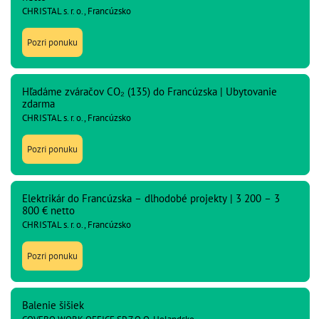
CHRISTAL s. r. o., Francúzsko
Pozri ponuku
Hľadáme zváračov CO₂ (135) do Francúzska | Ubytovanie
zdarma
CHRISTAL s. r. o., Francúzsko
Pozri ponuku
Elektrikár do Francúzska – dlhodobé projekty | 3 200 – 3
800 € netto
CHRISTAL s. r. o., Francúzsko
Pozri ponuku
Balenie šišiek