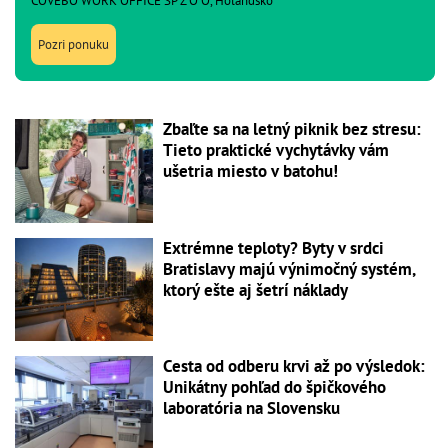
COVEBO WORK OFFICE SP Z O O, Holandsko
Pozri ponuku
Zbaľte sa na letný piknik bez stresu:
Tieto praktické vychytávky vám
ušetria miesto v batohu!
Extrémne teploty? Byty v srdci
Bratislavy majú výnimočný systém,
ktorý ešte aj šetrí náklady
Cesta od odberu krvi až po výsledok:
Unikátny pohľad do špičkového
laboratória na Slovensku