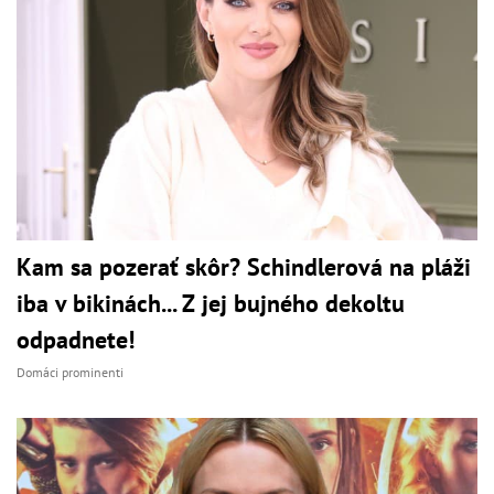
Kam sa pozerať skôr? Schindlerová na pláži
iba v bikinách... Z jej bujného dekoltu
odpadnete!
Domáci prominenti