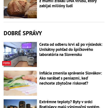
z múmií získali DNA vírusu, ktorý
zabíjal milióny ľudí
DOBRÉ SPRÁVY
Cesta od odberu krvi až po výsledok:
Unikátny pohľad do špičkového
laboratória na Slovensku
FOTO
Inflácia zmenila správanie Slovákov:
Ako narábať s peniazmi, keď
nechcete zbytočne riskovať?
Extrémne teploty? Byty v srdci
Bratislavy majú výnimočný systém,