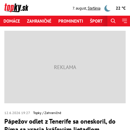
22 °C
7. august
,
Štefánia
DOMÁCE
ZAHRANIČNÉ
PROMINENTI
ŠPORT
ZAUJÍMAV
12.6.2026 19:27
Topky
Zahraničné
Pápežov odlet z Tenerife sa oneskoril, do
Ríma sa vracia kráľovým lietadlom