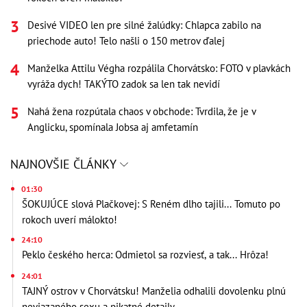
Desivé VIDEO len pre silné žalúdky: Chlapca zabilo na
priechode auto! Telo našli o 150 metrov ďalej
Manželka Attilu Végha rozpálila Chorvátsko: FOTO v plavkách
vyráža dych! TAKÝTO zadok sa len tak nevidí
Nahá žena rozpútala chaos v obchode: Tvrdila, že je v
Anglicku, spomínala Jobsa aj amfetamín
NAJNOVŠIE ČLÁNKY
01:30
ŠOKUJÚCE slová Plačkovej: S Reném dlho tajili... Tomuto po
rokoch uverí málokto!
24:10
Peklo českého herca: Odmietol sa rozviesť, a tak... Hrôza!
24:01
TAJNÝ ostrov v Chorvátsku! Manželia odhalili dovolenku plnú
neviazaného sexu a pikatné detaily