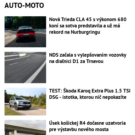
AUTO-MOTO
Nová Trieda CLA 45 s výkonom 680
koní sa sotva predstavila a už má
rekord na Nurburgringu
NDS začala s vylepšovaním vozovky
na diaľnici D1 za Trnavou
TEST: Škoda Karoq Extra Plus 1.5 TSI
DSG - istotka, ktorou nič nepokazíte
Úsek košickej R4 dočasne uzatvoria
pre výstavbu nového mosta