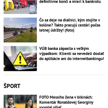
definitívne končí a mieri k bankrotu
Čo sa deje na diaľnici, kým stojíte v
kolóne? Takto pracujú cestári počas
letnej údržby! (foto)
VÚB banka zápasila s veľkým
výpadkom: Klienti sa nevedeli dostať
do aplikácie ani do internetbankingu!
ŠPORT
FOTO Messiho žena v bikinách:
Komentár Ronaldovej Georginy
vyvolal ošiaľ