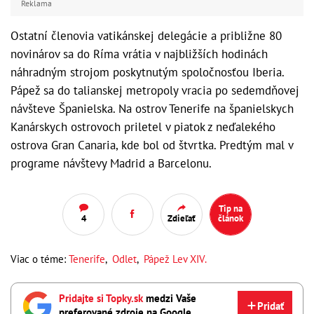
Reklama
Ostatní členovia vatikánskej delegácie a približne 80
novinárov sa do Ríma vrátia v najbližších hodinách
náhradným strojom poskytnutým spoločnosťou Iberia.
Pápež sa do talianskej metropoly vracia po sedemdňovej
návšteve Španielska. Na ostrov Tenerife na španielskych
Kanárskych ostrovoch priletel v piatok z neďalekého
ostrova Gran Canaria, kde bol od štvrtka. Predtým mal v
programe návštevy Madrid a Barcelonu.
Tip na
4
Zdieľať
článok
Viac o téme:
Tenerife
,
Odlet
,
Pápež Lev XIV.
Pridajte si Topky.sk
medzi Vaše
Pridať
preferované zdroje na Google