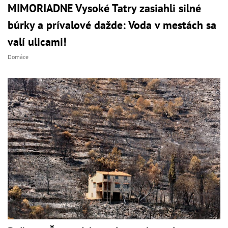
MIMORIADNE Vysoké Tatry zasiahli silné
búrky a prívalové dažde: Voda v mestách sa
valí ulicami!
Domáce