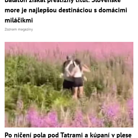
more je najlepšou destináciou s domácimi
miláčikmi
Zoznam magazíny
Po ničení pola pod Tatrami a kúpaní v plese