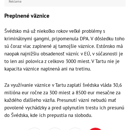
Reklama
Preplnené väznice
Švédsko má už niekoľko rokov veľké problémy s
kriminálnymi gangmi, pripomenula DPA. V dôsledku toho
sú čoraz viac zaplnené aj tamojšie väznice. Estónsko má
naopak najnižšiu obsadenosť väzníc v EÚ, v súčasnosti je
to len asi polovica z celkovo 3000 miest. V Tartu nie je
kapacita väznice naplnená ani na tretinu.
Za využívanie väznice v Tartu zaplatí švédska vláda 30,6
milióna eur ročne za 300 miest a 8500 eur mesačne za
každého ďalšieho väzňa. Presunutí väzni nebudú mať
povolené vychádzky a pred uplynutím trestu ich presunú
do Švédska, kde ich prepustia na slobodu.