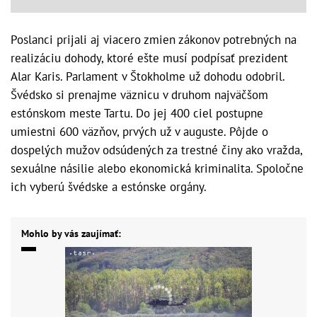
Poslanci prijali aj viacero zmien zákonov potrebných na
realizáciu dohody, ktoré ešte musí podpísať prezident
Alar Karis. Parlament v Štokholme už dohodu odobril.
Švédsko si prenajme väznicu v druhom najväčšom
estónskom meste Tartu. Do jej 400 ciel postupne
umiestni 600 väzňov, prvých už v auguste. Pôjde o
dospelých mužov odsúdených za trestné činy ako vražda,
sexuálne násilie alebo ekonomická kriminalita. Spoločne
ich vyberú švédske a estónske orgány.
Mohlo by vás zaujímať: