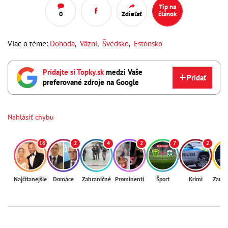
Tip na
0
Zdieľať
článok
Viac o téme:
Dohoda
,
Väzni
,
Švédsko
,
Estónsko
Pridajte si Topky.sk
medzi Vaše
Pridať
preferované zdroje na Google
Nahlásiť chybu
16
2
4
2
7
2
Najčítanejšie
Domáce
Zahraničné
Prominenti
Šport
Krimi
Zaují