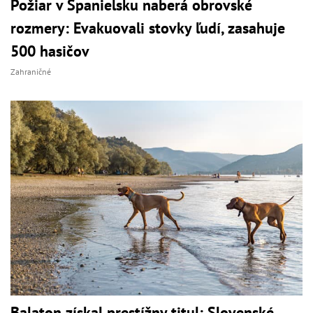
Požiar v Španielsku naberá obrovské
rozmery: Evakuovali stovky ľudí, zasahuje
500 hasičov
Zahraničné
Balaton získal prestížny titul: Slovenské