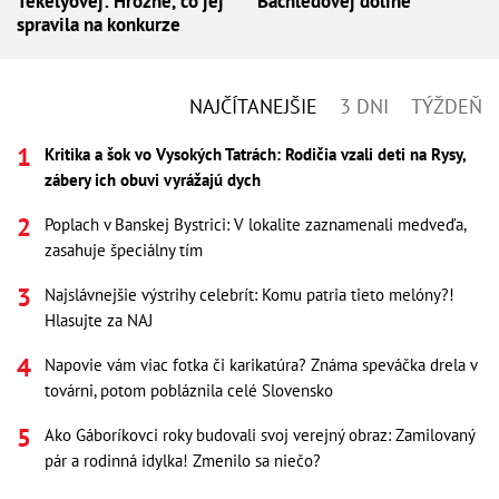
Tekelyovej: Hrozné, čo jej
Bachledovej doline
spravila na konkurze
NAJČÍTANEJŠIE
3 DNI
TÝŽDEŇ
Kritika a šok vo Vysokých Tatrách: Rodičia vzali deti na Rysy,
zábery ich obuvi vyrážajú dych
Poplach v Banskej Bystrici: V lokalite zaznamenali medveďa,
zasahuje špeciálny tím
Najslávnejšie výstrihy celebrít: Komu patria tieto melóny?!
Hlasujte za NAJ
Napovie vám viac fotka či karikatúra? Známa speváčka drela v
továrni, potom pobláznila celé Slovensko
Ako Gáboríkovci roky budovali svoj verejný obraz: Zamilovaný
pár a rodinná idylka! Zmenilo sa niečo?