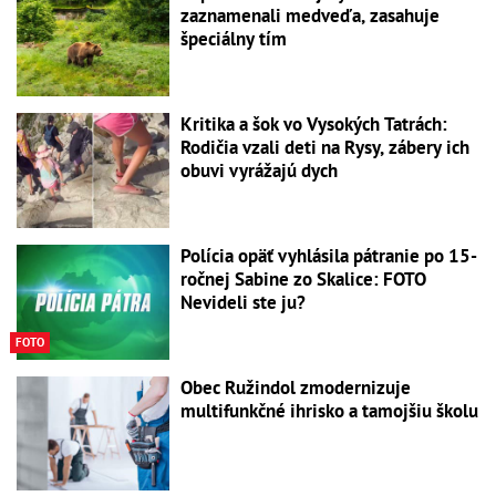
zaznamenali medveďa, zasahuje
špeciálny tím
Kritika a šok vo Vysokých Tatrách:
Rodičia vzali deti na Rysy, zábery ich
obuvi vyrážajú dych
Polícia opäť vyhlásila pátranie po 15-
ročnej Sabine zo Skalice: FOTO
Nevideli ste ju?
FOTO
Obec Ružindol zmodernizuje
multifunkčné ihrisko a tamojšiu školu