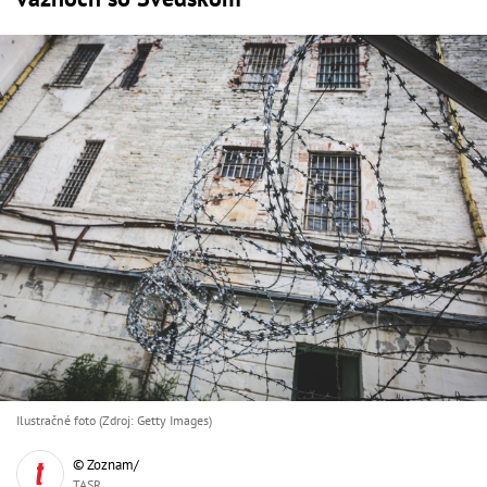
Ilustračné foto (Zdroj: Getty Images)
© Zoznam/
TASR