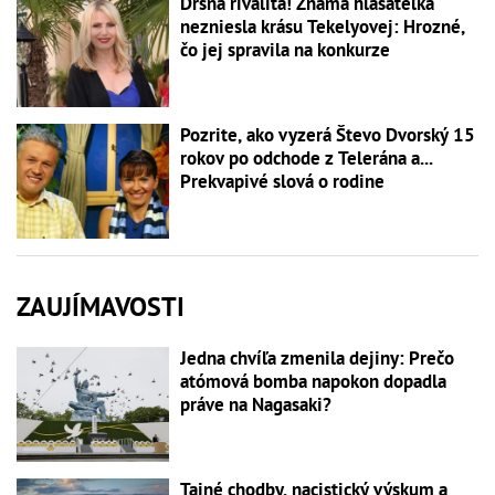
Drsná rivalita! Známa hlásateľka
nezniesla krásu Tekelyovej: Hrozné,
čo jej spravila na konkurze
Pozrite, ako vyzerá Števo Dvorský 15
rokov po odchode z Telerána a...
Prekvapivé slová o rodine
ZAUJÍMAVOSTI
Jedna chvíľa zmenila dejiny: Prečo
atómová bomba napokon dopadla
práve na Nagasaki?
Tajné chodby, nacistický výskum a