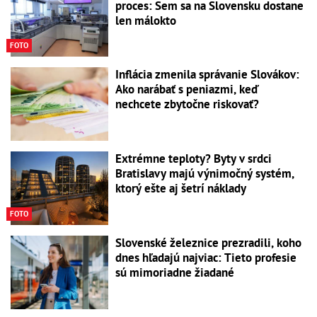
proces: Sem sa na Slovensku dostane
len málokto
FOTO
Inflácia zmenila správanie Slovákov:
Ako narábať s peniazmi, keď
nechcete zbytočne riskovať?
Extrémne teploty? Byty v srdci
Bratislavy majú výnimočný systém,
ktorý ešte aj šetrí náklady
FOTO
Slovenské železnice prezradili, koho
dnes hľadajú najviac: Tieto profesie
sú mimoriadne žiadané