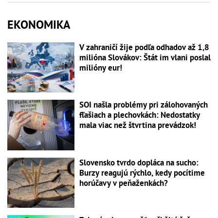
EKONOMIKA
V zahraničí žije podľa odhadov až 1,8
milióna Slovákov: Štát im vlani poslal
milióny eur!
SOI našla problémy pri zálohovaných
fľašiach a plechovkách: Nedostatky
mala viac než štvrtina prevádzok!
Slovensko tvrdo dopláca na sucho:
Burzy reagujú rýchlo, kedy pocítime
horúčavy v peňaženkách?