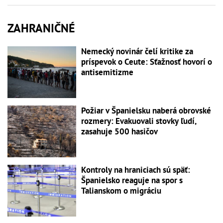
ZAHRANIČNÉ
Nemecký novinár čelí kritike za
príspevok o Ceute: Sťažnosť hovorí o
antisemitizme
Požiar v Španielsku naberá obrovské
rozmery: Evakuovali stovky ľudí,
zasahuje 500 hasičov
Kontroly na hraniciach sú späť:
Španielsko reaguje na spor s
Talianskom o migráciu