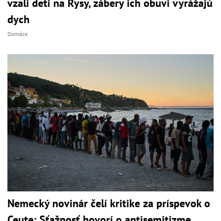
vzali deti na Rysy, zábery ich obuvi vyrážajú
dych
Domáce
Nemecký novinár čelí kritike za príspevok o
Ceute: Sťažnosť hovorí o antisemitizme