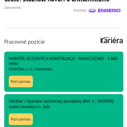
Zahraničné
Pracovné pozície
MONTÉR OCEĽOVÝCH KONŠTRUKCIÍ - FRANCÚZSKO - 3 600
netto
CHRISTAL s. r. o., Francúzsko
Pozri ponuku
Údržbár / Operátor technickej prevádzky (Ref. č.: 1004990)
Grafton Slovakia s.r.o., Šaľa
Pozri ponuku