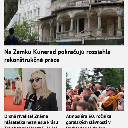
Na Zámku Kunerad pokračujú rozsiahle
rekonštrukčné práce
Drsná rivalita! Známa
Atmosféra 30. ročníka
hlásateľka nezniesla krásu
goralských slávností v