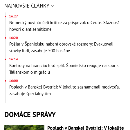
NAJNOVŠIE ČLÁNKY
16:27
Nemecký novinár čelí kritike za príspevok o Ceute: Sťažnosť
hovorí o antisemitizme
16:20
Požiar v Španielsku naberá obrovské rozmery: Evakuovali
stovky ľudí, zasahuje 500 hasičov
16:14
Kontroly na hraniciach sú späť: Španielsko reaguje na spor s
Talianskom o migráciu
16:00
Poplach v Banskej Bystrici: V lokalite zaznamenali medveďa,
zasahuje špeciálny tím
DOMÁCE SPRÁVY
Poplach v Banskej Bystrici: V lokalite