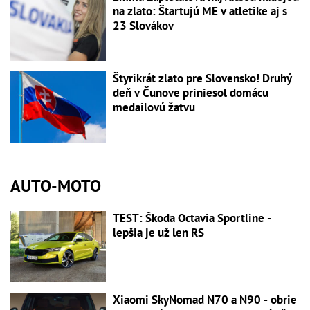
na zlato: Štartujú ME v atletike aj s
23 Slovákov
Štyrikrát zlato pre Slovensko! Druhý
deň v Čunove priniesol domácu
medailovú žatvu
AUTO-MOTO
TEST: Škoda Octavia Sportline -
lepšia je už len RS
Xiaomi SkyNomad N70 a N90 - obrie