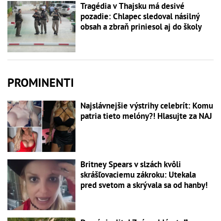
Tragédia v Thajsku má desivé
pozadie: Chlapec sledoval násilný
obsah a zbraň priniesol aj do školy
PROMINENTI
Najslávnejšie výstrihy celebrít: Komu
patria tieto melóny?! Hlasujte za NAJ
Britney Spears v slzách kvôli
skrášľovaciemu zákroku: Utekala
pred svetom a skrývala sa od hanby!