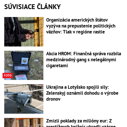
SÚVISIACE ČLÁNKY
Organizácia amerických štátov
vyzýva na prepustenie politických
väzňov: Tlak v regióne rastie
Akcia HROM: Finančná správa rozbila
medzinárodný gang s nelegálnymi
cigaretami
FOTO
Ukrajina a Lotyšsko spojili sily:
Zelenskyj oznámil dohodu o výrobe
dronov
Zmizli poklady za milióny eur: Z
prestížnych knižníc ukradli vzácne