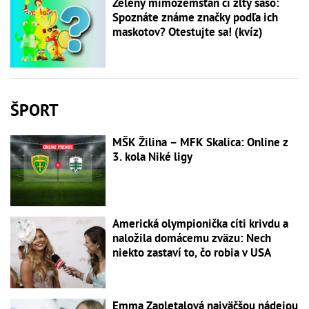
Zelený mimozemšťan či žltý šašo:
Spoznáte známe značky podľa ich
maskotov? Otestujte sa! (kvíz)
ŠPORT
MŠK Žilina – MFK Skalica: Online z
3. kola Niké ligy
Americká olympionička cíti krivdu a
naložila domácemu zväzu: Nech
niekto zastaví to, čo robia v USA
Emma Zapletalová najväčšou nádejou