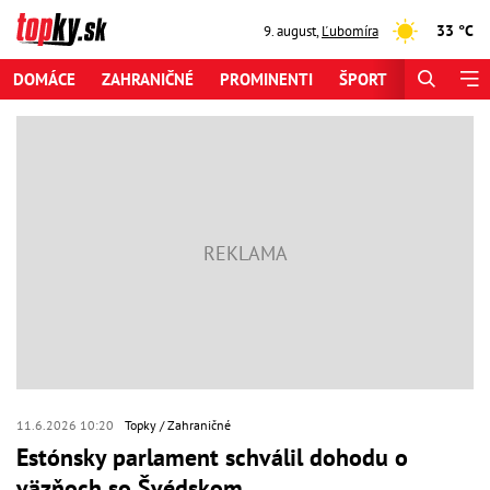
33 °C
9. august
,
Ľubomíra
DOMÁCE
ZAHRANIČNÉ
PROMINENTI
ŠPORT
ZAUJÍMAV
11.6.2026 10:20
Topky
Zahraničné
Estónsky parlament schválil dohodu o
väzňoch so Švédskom