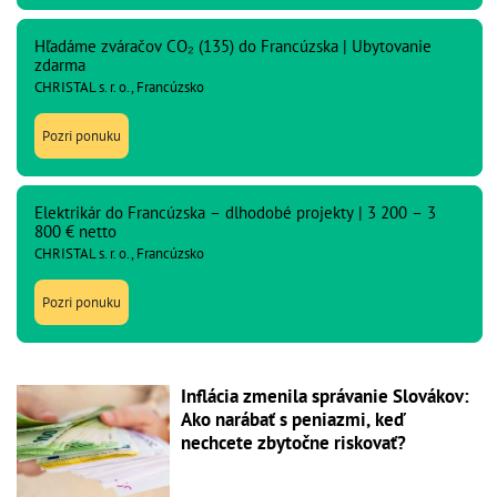
Hľadáme zváračov CO₂ (135) do Francúzska | Ubytovanie
zdarma
CHRISTAL s. r. o., Francúzsko
Pozri ponuku
Elektrikár do Francúzska – dlhodobé projekty | 3 200 – 3
800 € netto
CHRISTAL s. r. o., Francúzsko
Pozri ponuku
Inflácia zmenila správanie Slovákov:
Ako narábať s peniazmi, keď
nechcete zbytočne riskovať?