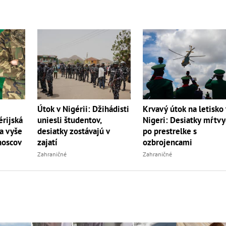
Útok v Nigérii: Džihádisti
Krvavý útok na letisko
érijská
uniesli študentov,
Nigeri: Desiatky mŕtv
a vyše
desiatky zostávajú v
po prestrelke s
noscov
zajatí
ozbrojencami
Zahraničné
Zahraničné