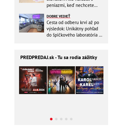
peniazmi, keď nechcete
zbytočne riskovať?
DOBRE VEDIEŤ
Cesta od odberu krvi až po
výsledok: Unikátny pohľad
do špičkového laboratória na
Slovensku
PREDPREDAJ
.sk - Tu sa rodia zážitky