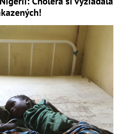
Nigérii: Cholera si vyžiadala
nakazených!