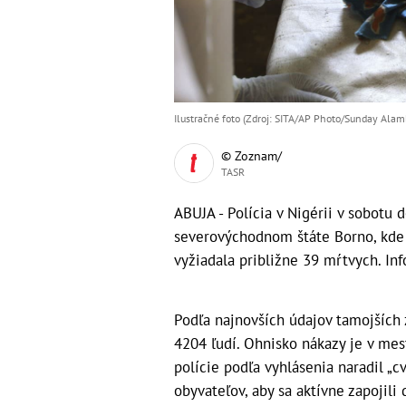
Ilustračné foto (Zdroj: SITA/AP Photo/Sunday Alamb
© Zoznam/
TASR
ABUJA - Polícia v Nigérii v sobotu 
severovýchodnom štáte Borno, kde 
vyžiadala približne 39 mŕtvych. In
Podľa najnovších údajov tamojších
4204 ľudí. Ohnisko nákazy je v mes
polície podľa vyhlásenia naradil „c
obyvateľov, aby sa aktívne zapojili