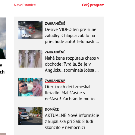
Navoľ stanice
Celý program
ZAHRANIČNÉ
Desivé VIDEO len pre silné
žalúdky: Chlapca zabilo na
priechode auto! Telo našli o
150 metrov ďalej
ZAHRANIČNÉ
Nahá žena rozpútala chaos v
obchode: Tvrdila, že je v
 v
Anglicku, spomínala Jobsa aj
ych
amfetamín
ZAHRANIČNÉ
Otec troch detí zmeškal
lietadlo: Mal šťastie v
nešťastí! Zachránilo mu to
život
DOMÁCE
AKTUÁLNE Nové informácie
z kúpaliska pri Šali: 8 ľudí
skončilo v nemocnici