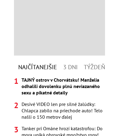
NAJČÍTANEJŠIE
3 DNI
TÝŽDEŇ
TAJNÝ ostrov v Chorvátsku! Manželia
odhalili dovolenku plnú neviazaného
sexu a pikatné detaily
Desivé VIDEO len pre silné žalúdky:
Chlapca zabilo na priechode auto! Telo
našli o 150 metrov ďalej
Tanker pri Ománe hrozí katastrofou: Do
mora uniká obrovské množstvo ropy!