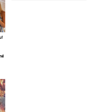
u!
tné