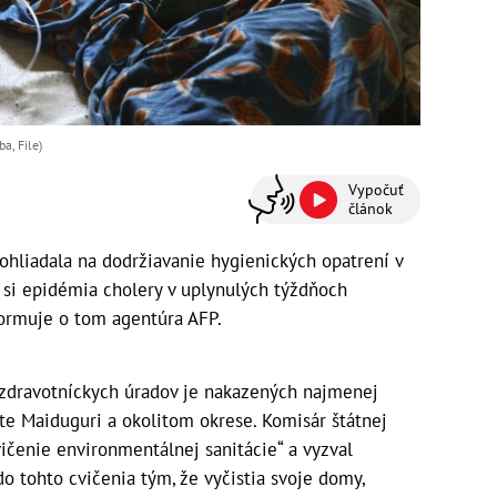
a, File)
Vypočuť
článok
dohliadala na dodržiavanie hygienických opatrení v
si epidémia cholery v uplynulých týždňoch
formuje o tom agentúra AFP.
 zdravotníckych úradov je nakazených najmenej
te Maiduguri a okolitom okrese. Komisár štátnej
vičenie environmentálnej sanitácie“ a vyzval
 do tohto cvičenia tým, že vyčistia svoje domy,