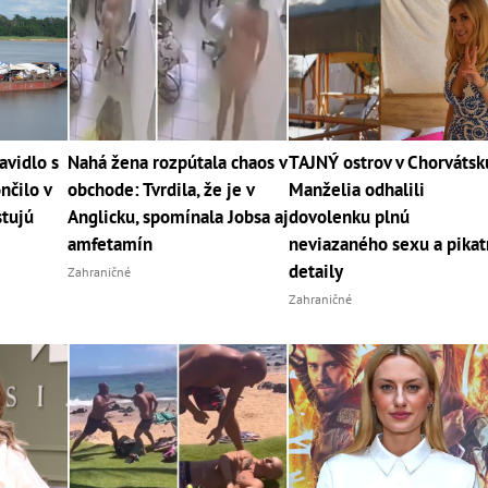
avidlo s
Nahá žena rozpútala chaos v
TAJNÝ ostrov v Chorvátsk
nčilo v
obchode: Tvrdila, že je v
Manželia odhalili
stujú
Anglicku, spomínala Jobsa aj
dovolenku plnú
amfetamín
neviazaného sexu a pika
detaily
Zahraničné
Zahraničné