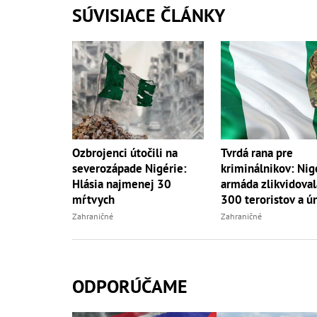
SÚVISIACE ČLÁNKY
Ozbrojenci útočili na
Tvrdá rana pre
severozápade Nigérie:
kriminálnikov: Nig
Hlásia najmenej 30
armáda zlikvidoval
mŕtvych
300 teroristov a ú
Zahraničné
Zahraničné
ODPORÚČAME