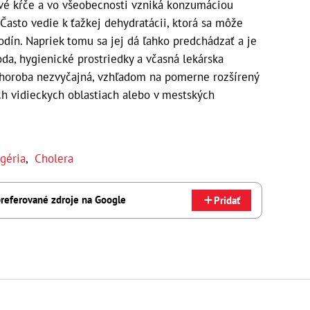
ové kŕče a vo všeobecnosti vzniká konzumáciou
Často vedie k ťažkej dehydratácii, ktorá sa môže
dín. Napriek tomu sa jej dá ľahko predchádzať a je
 voda, hygienické prostriedky a včasná lekárska
to choroba nezvyčajná, vzhľadom na pomerne rozšírený
ích vidieckych oblastiach alebo v mestských
géria
,
Cholera
referované zdroje na Google
Pridať