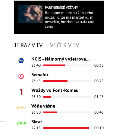
PARTNERSKÉ VZŤAHY
Bola som milenkou ženatého
muža: To, že má manželku, mi
nevadilo, hrozbou sa stala táto
žena
TERAZ V TV
VEČER V TV
NCIS - Námorný vyšetrovací úrad
23:40
00:35
Semafor
23:45
00:25
Vraždy vo Font-Romeu
23:50
01:25
Vôňa vášne
23:50
00:45
Skrat
22:15
00:10