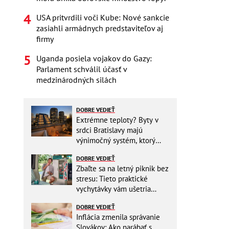
USA pritvrdili voči Kube: Nové sankcie
zasiahli armádnych predstaviteľov aj
firmy
Uganda posiela vojakov do Gazy:
Parlament schválil účasť v
medzinárodných silách
DOBRE VEDIEŤ
Extrémne teploty? Byty v
srdci Bratislavy majú
výnimočný systém, ktorý
ešte aj šetrí náklady
DOBRE VEDIEŤ
Zbaľte sa na letný piknik bez
stresu: Tieto praktické
vychytávky vám ušetria
miesto v batohu!
DOBRE VEDIEŤ
Inflácia zmenila správanie
Slovákov: Ako narábať s