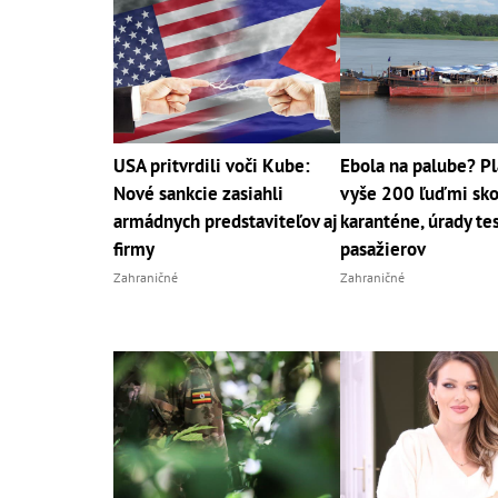
USA pritvrdili voči Kube:
Ebola na palube? Pl
Nové sankcie zasiahli
vyše 200 ľuďmi sko
armádnych predstaviteľov aj
karanténe, úrady te
firmy
pasažierov
Zahraničné
Zahraničné