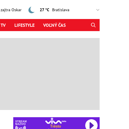
, zajtra Oskar
27 °C
 TV
LIFESTYLE
VOĽNÝ ČAS
STREAM
NAŽIVO
Tiësto