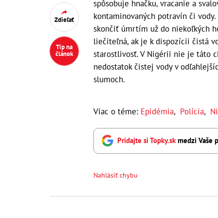
spôsobuje hnačku, vracanie a sval
kontaminovaných potravín či vody. 
Zdieľať
skončiť úmrtím už do niekoľkých ho
liečiteľná, ak je k dispozícii čistá
Tip na
starostlivosť. V Nigérii nie je tá
článok
nedostatok čistej vody v odľahlejš
slumoch.
Viac o téme:
Epidémia
,
Polícia
,
Ni
Pridajte si Topky.sk
medzi Vaše p
Nahlásiť chybu