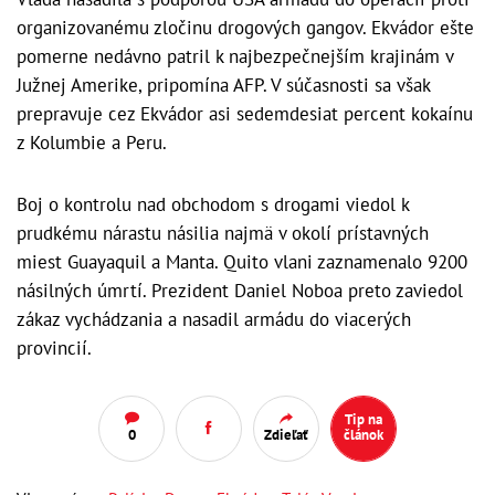
organizovanému zločinu drogových gangov. Ekvádor ešte
pomerne nedávno patril k najbezpečnejším krajinám v
Južnej Amerike, pripomína AFP. V súčasnosti sa však
prepravuje cez Ekvádor asi sedemdesiat percent kokaínu
z Kolumbie a Peru.
Boj o kontrolu nad obchodom s drogami viedol k
prudkému nárastu násilia najmä v okolí prístavných
miest Guayaquil a Manta. Quito vlani zaznamenalo 9200
násilných úmrtí. Prezident Daniel Noboa preto zaviedol
zákaz vychádzania a nasadil armádu do viacerých
provincií.
Tip na
0
Zdieľať
článok