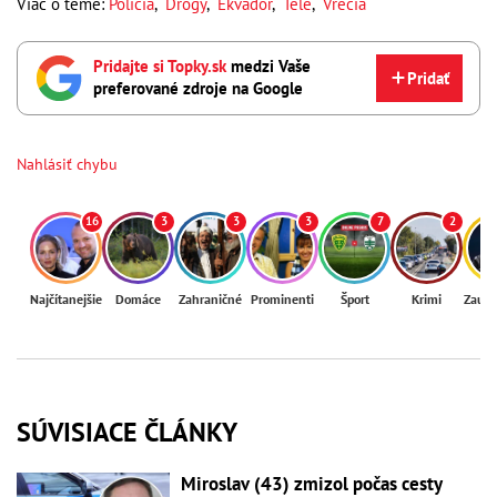
Viac o téme:
Polícia
,
Drogy
,
Ekvádor
,
Telé
,
Vrecia
Pridajte si Topky.sk
medzi Vaše
Pridať
preferované zdroje na Google
Nahlásiť chybu
16
3
3
3
7
2
Najčítanejšie
Domáce
Zahraničné
Prominenti
Šport
Krimi
Zaují
SÚVISIACE ČLÁNKY
Miroslav (43) zmizol počas cesty