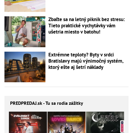
Zbaľte sa na letný piknik bez stresu:
Tieto praktické vychytávky vám
ušetria miesto v batohu!
Extrémne teploty? Byty v srdci
Bratislavy majú výnimočný systém,
ktorý ešte aj šetrí náklady
PREDPREDAJ
.sk - Tu sa rodia zážitky