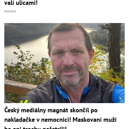
valí ulicami!
Domáce
Český mediálny magnát skončil po
nakladačke v nemocnici! Maskovaní muži
ho ani trochu nešetrili!