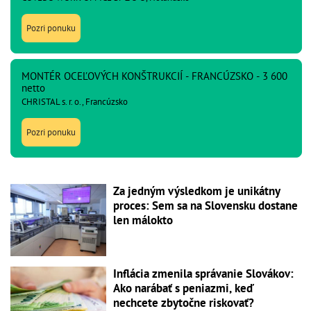
Pozri ponuku
MONTÉR OCEĽOVÝCH KONŠTRUKCIÍ - FRANCÚZSKO - 3 600
netto
CHRISTAL s. r. o., Francúzsko
Pozri ponuku
Za jedným výsledkom je unikátny
proces: Sem sa na Slovensku dostane
len málokto
Inflácia zmenila správanie Slovákov:
Ako narábať s peniazmi, keď
nechcete zbytočne riskovať?