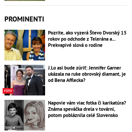
PROMINENTI
Pozrite, ako vyzerá Števo Dvorský 15
rokov po odchode z Telerána a...
Prekvapivé slová o rodine
J.Lo asi bude zúriť: Jennifer Garner
ukázala na ruke obrovský diamant, je
od Bena Afflecka?
FOTO
Napovie vám viac fotka či karikatúra?
Známa speváčka drela v továrni,
potom pobláznila celé Slovensko