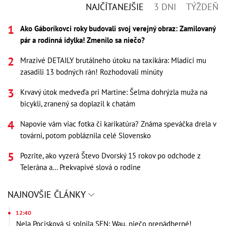
NAJČÍTANEJŠIE
3 DNI
TÝŽDEŇ
Ako Gáboríkovci roky budovali svoj verejný obraz: Zamilovaný
pár a rodinná idylka! Zmenilo sa niečo?
Mrazivé DETAILY brutálneho útoku na taxikára: Mladíci mu
zasadili 13 bodných rán! Rozhodovali minúty
Krvavý útok medveďa pri Martine: Šelma dohrýzla muža na
bicykli, zranený sa doplazil k chatám
Napovie vám viac fotka či karikatúra? Známa speváčka drela v
továrni, potom pobláznila celé Slovensko
Pozrite, ako vyzerá Števo Dvorský 15 rokov po odchode z
Telerána a... Prekvapivé slová o rodine
NAJNOVŠIE ČLÁNKY
12:40
Nela Pocisková si splnila SEN: Wau, niečo prenádherné!