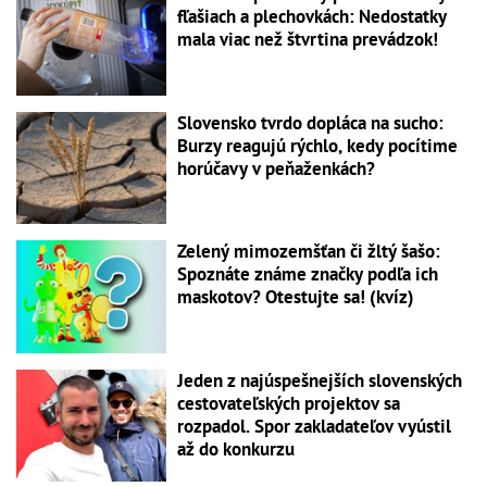
fľašiach a plechovkách: Nedostatky
mala viac než štvrtina prevádzok!
Slovensko tvrdo dopláca na sucho:
Burzy reagujú rýchlo, kedy pocítime
horúčavy v peňaženkách?
Zelený mimozemšťan či žltý šašo:
Spoznáte známe značky podľa ich
maskotov? Otestujte sa! (kvíz)
Jeden z najúspešnejších slovenských
cestovateľských projektov sa
rozpadol. Spor zakladateľov vyústil
až do konkurzu