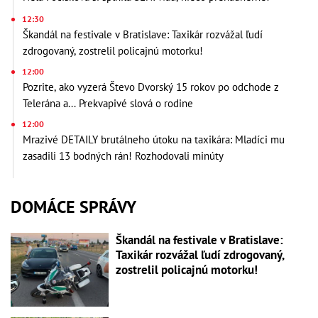
12:30
Škandál na festivale v Bratislave: Taxikár rozvážal ľudí
zdrogovaný, zostrelil policajnú motorku!
12:00
Pozrite, ako vyzerá Števo Dvorský 15 rokov po odchode z
Telerána a... Prekvapivé slová o rodine
12:00
Mrazivé DETAILY brutálneho útoku na taxikára: Mladíci mu
zasadili 13 bodných rán! Rozhodovali minúty
DOMÁCE SPRÁVY
Škandál na festivale v Bratislave:
Taxikár rozvážal ľudí zdrogovaný,
zostrelil policajnú motorku!