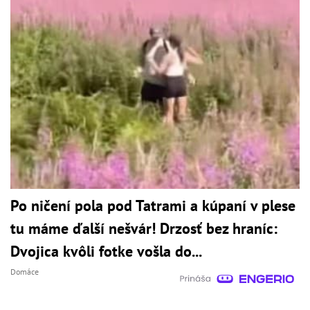
Po ničení pola pod Tatrami a kúpaní v plese
tu máme ďalší nešvár! Drzosť bez hraníc:
Dvojica kvôli fotke vošla do...
Domáce