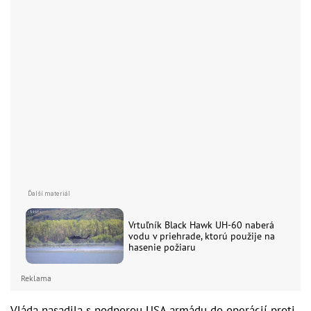
Vrtuľník Black Hawk UH-60 naberá
vodu v priehrade, ktorú použije na
hasenie požiaru
Reklama
Vláda nasadila s podporou USA armádu do operácií proti