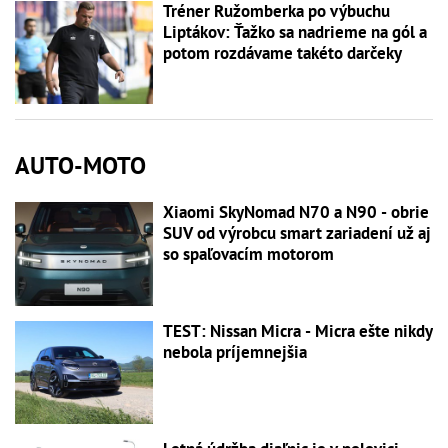
Tréner Ružomberka po výbuchu
Liptákov: Ťažko sa nadrieme na gól a
potom rozdávame takéto darčeky
AUTO-MOTO
Xiaomi SkyNomad N70 a N90 - obrie
SUV od výrobcu smart zariadení už aj
so spaľovacím motorom
TEST: Nissan Micra - Micra ešte nikdy
nebola príjemnejšia