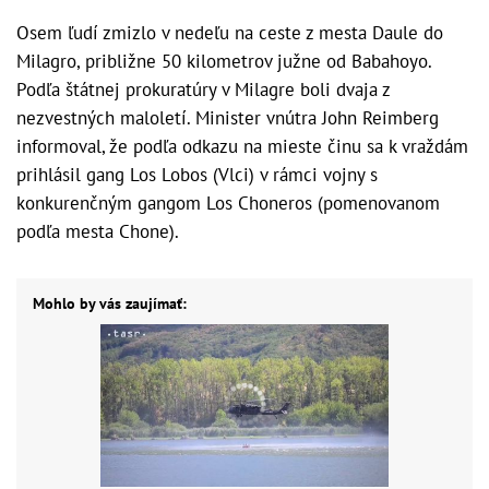
Osem ľudí zmizlo v nedeľu na ceste z mesta Daule do
Milagro, približne 50 kilometrov južne od Babahoyo.
Podľa štátnej prokuratúry v Milagre boli dvaja z
nezvestných maloletí. Minister vnútra John Reimberg
informoval, že podľa odkazu na mieste činu sa k vraždám
prihlásil gang Los Lobos (Vlci) v rámci vojny s
konkurenčným gangom Los Choneros (pomenovanom
podľa mesta Chone).
Mohlo by vás zaujímať: