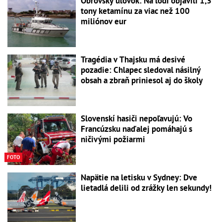
Obrovský úlovok: Na lodi objavili 1,3
tony ketamínu za viac než 100
miliónov eur
Tragédia v Thajsku má desivé
pozadie: Chlapec sledoval násilný
obsah a zbraň priniesol aj do školy
Slovenskí hasiči nepoľavujú: Vo
Francúzsku naďalej pomáhajú s
ničivými požiarmi
FOTO
Napätie na letisku v Sydney: Dve
lietadlá delili od zrážky len sekundy!