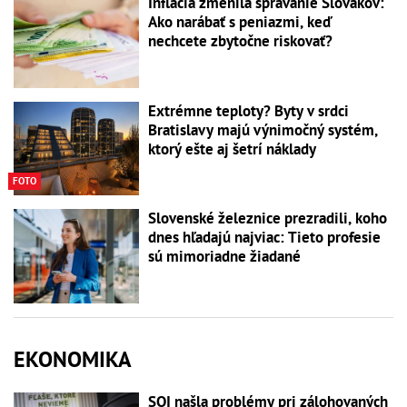
Inflácia zmenila správanie Slovákov:
Ako narábať s peniazmi, keď
nechcete zbytočne riskovať?
Extrémne teploty? Byty v srdci
Bratislavy majú výnimočný systém,
ktorý ešte aj šetrí náklady
FOTO
Slovenské železnice prezradili, koho
dnes hľadajú najviac: Tieto profesie
sú mimoriadne žiadané
EKONOMIKA
SOI našla problémy pri zálohovaných