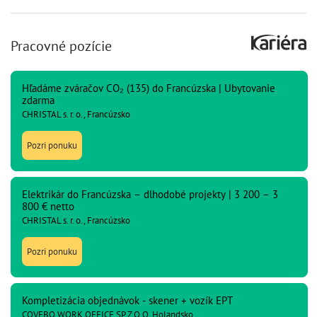
Pracovné pozície
Hľadáme zváračov CO₂ (135) do Francúzska | Ubytovanie
zdarma
CHRISTAL s. r. o., Francúzsko
Pozri ponuku
Elektrikár do Francúzska – dlhodobé projekty | 3 200 – 3
800 € netto
CHRISTAL s. r. o., Francúzsko
Pozri ponuku
Kompletizácia objednávok - skener + vozík EPT
COVEBO WORK OFFICE SP Z O O, Holandsko