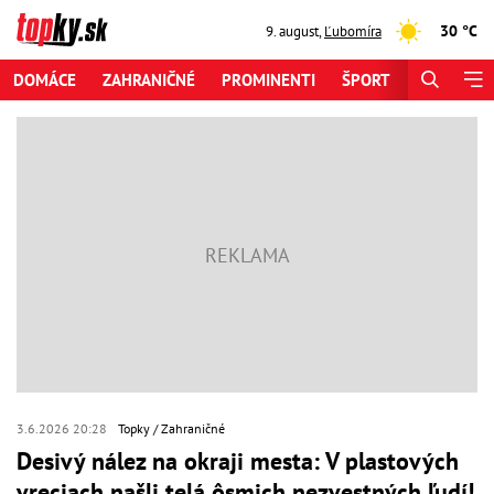
30 °C
9. august
,
Ľubomíra
DOMÁCE
ZAHRANIČNÉ
PROMINENTI
ŠPORT
ZAUJÍMAV
3.6.2026 20:28
Topky
Zahraničné
Desivý nález na okraji mesta: V plastových
vreciach našli telá ôsmich nezvestných ľudí!