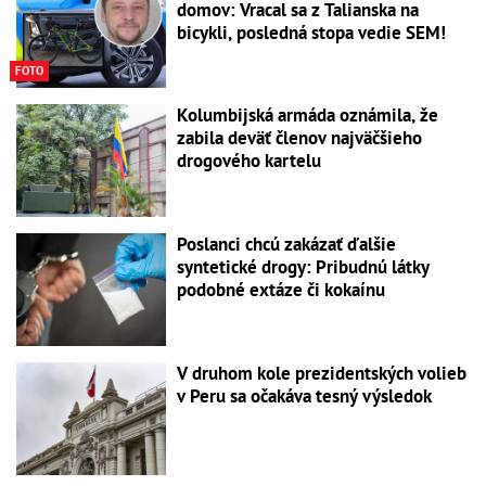
domov: Vracal sa z Talianska na
bicykli, posledná stopa vedie SEM!
FOTO
Kolumbijská armáda oznámila, že
zabila deväť členov najväčšieho
drogového kartelu
Poslanci chcú zakázať ďalšie
syntetické drogy: Pribudnú látky
podobné extáze či kokaínu
V druhom kole prezidentských volieb
v Peru sa očakáva tesný výsledok