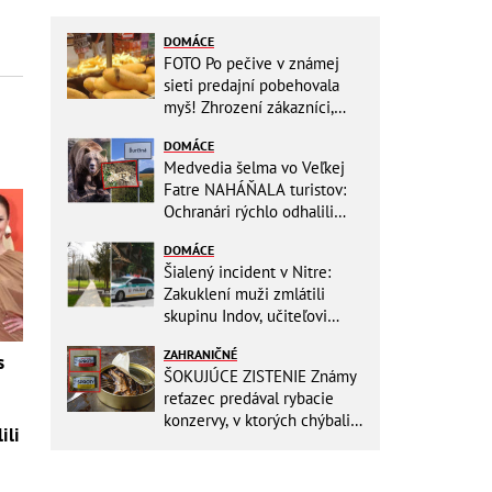
DOMÁCE
FOTO Po pečive v známej
sieti predajní pobehovala
myš! Zhrození zákazníci,
reťazec reaguje
DOMÁCE
Medvedia šelma vo Veľkej
Fatre NAHÁŇALA turistov:
Ochranári rýchlo odhalili
dôvod, prišlo POKARHANIE!
DOMÁCE
Šialený incident v Nitre:
Zakuklení muži zmlátili
skupinu Indov, učiteľovi
museli po kopancoch zošívať
ZAHRANIČNÉ
tvár!
s
ŠOKUJÚCE ZISTENIE Známy
reťazec predával rybacie
konzervy, v ktorých chýbali
ili
RYBY! Môžete ich mať doma
aj vy