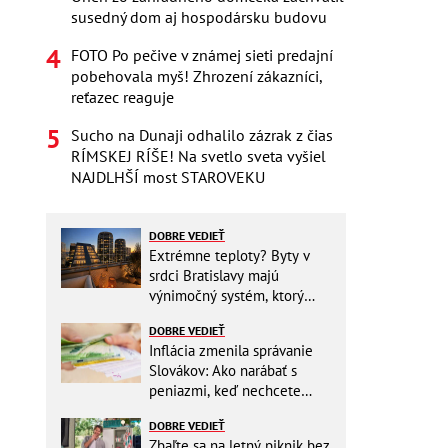
susedný dom aj hospodársku budovu
FOTO Po pečive v známej sieti predajní
pobehovala myš! Zhrození zákazníci,
reťazec reaguje
Sucho na Dunaji odhalilo zázrak z čias
RÍMSKEJ RÍŠE! Na svetlo sveta vyšiel
NAJDLHŠÍ most STAROVEKU
DOBRE VEDIEŤ
Extrémne teploty? Byty v
srdci Bratislavy majú
výnimočný systém, ktorý
ešte aj šetrí náklady
DOBRE VEDIEŤ
Inflácia zmenila správanie
Slovákov: Ako narábať s
peniazmi, keď nechcete
zbytočne riskovať?
DOBRE VEDIEŤ
Zbaľte sa na letný piknik bez