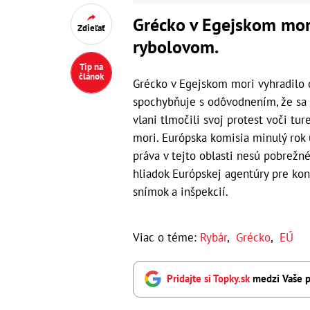
Grécko v Egejskom mor
Zdieľať
rybolovom.
Tip na
článok
Grécko v Egejskom mori vyhradilo
spochybňuje s odôvodnením, že sa 
vlani tlmočili svoj protest voči
mori. Európska komisia minulý rok 
práva v tejto oblasti nesú pobrežn
hliadok Európskej agentúry pre kon
snímok a inšpekcií.
Viac o téme:
Rybár
,
Grécko
,
EÚ
Pridajte si Topky.sk
medzi Vaše p