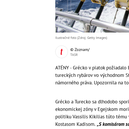
Ilustračné foto (Zdroj: Getty Images)
© Zoznam/
TASR
ATÉNY - Grécko v piatok požiadalo 
tureckých rybárov vo východnom St
námorného práva. Upozornila na to
Grécko a Turecko sa dlhodobo spor
ekonomickej zóny v Egejskom mori.
politiku Vassilis Kikilias túto tému
Kostasom Kadisom.
„S komisárom so