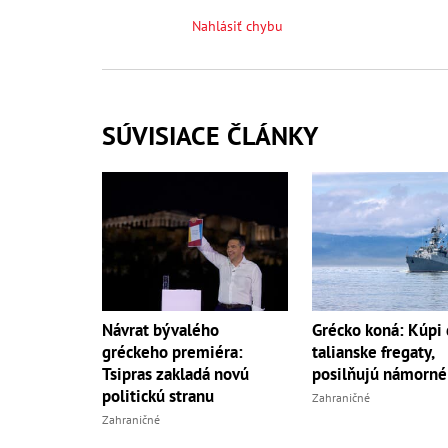
Nahlásiť chybu
SÚVISIACE ČLÁNKY
Návrat bývalého
Grécko koná: Kúpi
gréckeho premiéra:
talianske fregaty,
Tsipras zakladá novú
posilňujú námorné 
politickú stranu
Zahraničné
Zahraničné