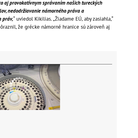
o aj provokatívnym správaním našich tureckých
olov, nedodržiavanie námorného práva a
 práv,
“ uviedol Kikilias. „Žiadame EÚ, aby zasiahla,“
dôraznil, že grécke námorné hranice sú zároveň aj