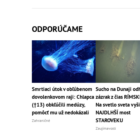
ODPORÚČAME
Smrtiaci útok v obľúbenom
Sucho na Dunaji odh
dovolenkovom raji: Chlapca
zázrak z čias RÍMSK
(†13) obkľúčili medúzy,
Na svetlo sveta vyši
pomôcť mu už nedokázali
NAJDLHŠÍ most
STAROVEKU
Zahraničné
Zaujímavosti