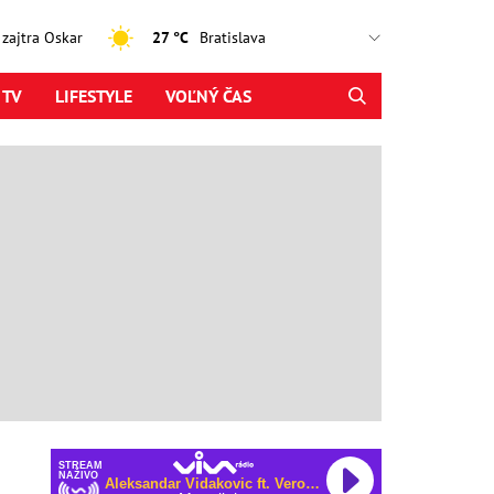
, zajtra Oskar
27 °C
 TV
LIFESTYLE
VOĽNÝ ČAS
STREAM
NAŽIVO
Aleksandar Vidakovic ft. VeronikaS