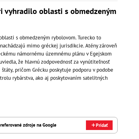
i vyhradilo oblasti s obmedzeným
 oblasti s obmedzeným rybolovom. Turecko to
nachádzajú mimo gréckej jurisdikcie. Atény zároveň
 tureckému námornému územnému plánu v Egejskom
uviedla, že hlavnú zodpovednosť za vynútiteľnosť
é štáty, pričom Grécku poskytuje podporu v podobe
trolu rybárstva, ako aj poskytovaním satelitných
referované zdroje na Google
Pridať