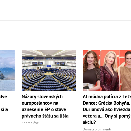
 dve
Názory slovenských
AI módna polícia z Let'
europoslancov na
Dance: Grécka Bohyňa,
sily
uznesenie EP o stave
Ďurianová ako hviezda
právneho štátu sa líšia
večera a... Ony si pomýl
akciu?
Zahraničné
Domáci prominenti