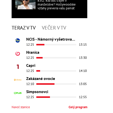
KVÍZ: Kto bol s kým v
manželstve? Hollywoodske
vzťahy preveria vašu pamäť
TERAZ V TV
VEČER V TV
NCIS - Námorný vyšetrovací úrad
12:25
13:15
Hranica
12:25
13:30
Capri
12:25
14:10
Zakázané ovocie
12:10
13:05
Simpsonovci
12:25
12:55
Navoľ stanice
Celý program