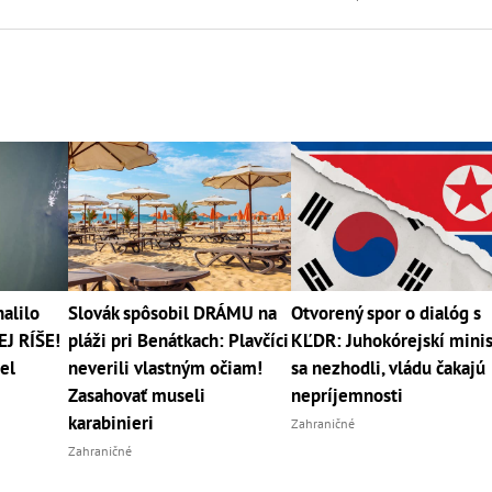
alilo
Slovák spôsobil DRÁMU na
Otvorený spor o dialóg s
EJ RÍŠE!
pláži pri Benátkach: Plavčíci
KĽDR: Juhokórejskí minis
el
neverili vlastným očiam!
sa nezhodli, vládu čakajú
Zasahovať museli
nepríjemnosti
karabinieri
Zahraničné
Zahraničné