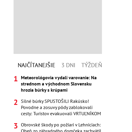
NAJČÍTANEJŠIE
3 DNI
TÝŽDEŇ
Meteorológovia vydali varovanie: Na
strednom a východnom Slovensku
hrozia búrky s krúpami
Silné búrky SPUSTOŠILI Rakúsko!
Povodne a zosuvy pôdy zablokovali
cesty: Turistov evakuovali VRTUĽNÍKOM
Obrovské škody po požiari v Lehniciach:
Oheň zo záhradného domčeka zachvátil