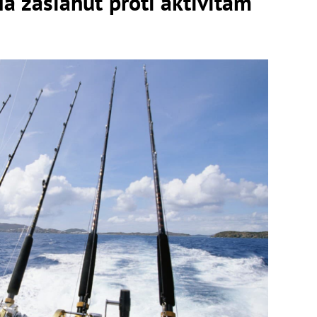
á zasiahuť proti aktivitám