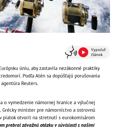
Vypočuť
článok
Európsku úniu, aby zastavila nezákonné praktiky
redomorí. Podľa Atén sa dopúšťajú porušovania
 agentúra Reuters.
ia o vymedzenie námornej hranice a výlučnej
 Grécky minister pre námorníctvo a ostrovnú
 v piatok otvoril na stretnutí s eurokomisárom
m prebral závažnú otázku v súvislosti s našimi