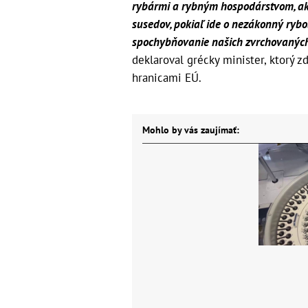
rybármi a rybným hospodárstvom, ak
susedov, pokiaľ ide o nezákonný ryb
spochybňovanie našich zvrchovaných
deklaroval grécky minister, ktorý z
hranicami EÚ.
Mohlo by vás zaujímať: