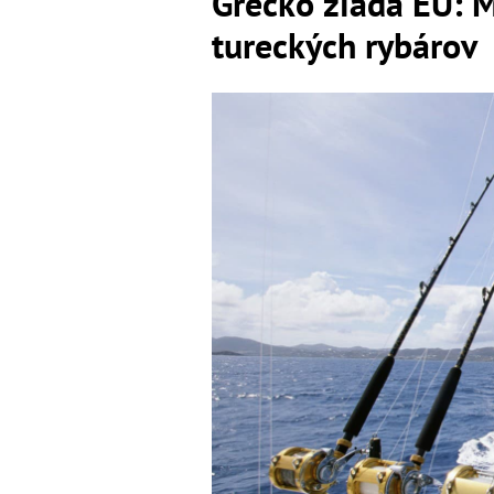
Grécko žiada EÚ: M
tureckých rybárov