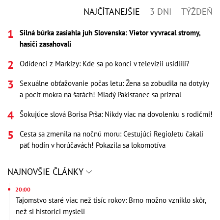
NAJČÍTANEJŠIE
3 DNI
TÝŽDEŇ
Silná búrka zasiahla juh Slovenska: Vietor vyvracal stromy,
hasiči zasahovali
Odídenci z Markízy: Kde sa po konci v televízii usídlili?
Sexuálne obťažovanie počas letu: Žena sa zobudila na dotyky
a pocit mokra na šatách! Mladý Pakistanec sa priznal
Šokujúce slová Borisa Prša: Nikdy viac na dovolenku s rodičmi!
Cesta sa zmenila na nočnú moru: Cestujúci RegioJetu čakali
päť hodín v horúčavách! Pokazila sa lokomotíva
NAJNOVŠIE ČLÁNKY
20:00
Tajomstvo staré viac než tisíc rokov: Brno možno vzniklo skôr,
než si historici mysleli