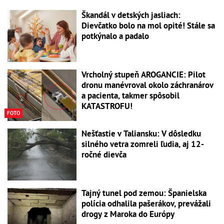
Škandál v detských jasliach:
Dievčatko bolo na mol opité! Stále sa
potkýnalo a padalo
Vrcholný stupeň AROGANCIE: Pilot
dronu manévroval okolo záchranárov
a pacienta, takmer spôsobil
KATASTROFU!
FOTO
Nešťastie v Taliansku: V dôsledku
silného vetra zomreli ľudia, aj 12-
ročné dievča
Tajný tunel pod zemou: Španielska
polícia odhalila pašerákov, prevážali
drogy z Maroka do Európy