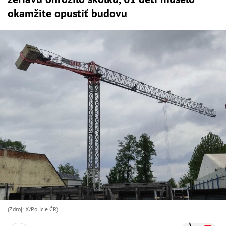
okamžite opustiť budovu
(Zdroj: X/Policie ČR)