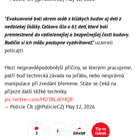
"Evakuované boli okrem osôb z blízkych budov aj deti z
neďalekej škôlky. Celkovo išlo o 61 detí, ktoré boli
premiestnené do vzdialenejšej a bezpečnejšej časti budovy.
Rodičia si ich môžu postupne vyzdvihovať,"
uzavreli
policajti.
Mezi nejpravděpodobnější příčiny, se kterými pracujeme,
patří buď technická závada na jeřábu, nebo nesprávná
manipulace při zvedání břemene. Stále se čeká na
příjezd další těžké techniky.
pic.twitter.com/MO3BLdFMQB
— Policie ČR (@PolicieCZ)
May 12, 2026
Tip na
3
Zdieľať
článok