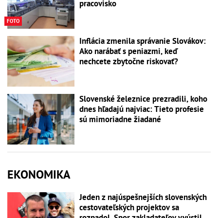
pracovisko
FOTO
Inflácia zmenila správanie Slovákov:
Ako narábať s peniazmi, keď
nechcete zbytočne riskovať?
Slovenské železnice prezradili, koho
dnes hľadajú najviac: Tieto profesie
sú mimoriadne žiadané
EKONOMIKA
Jeden z najúspešnejších slovenských
cestovateľských projektov sa
rozpadol. Spor zakladateľov vyústil