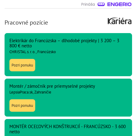
Pracovné pozície
Elektrikár do Francúzska – dlhodobé projekty | 3 200 – 3
800 € netto
CHRISTAL s. r. o., Francúzsko
Pozri ponuku
Montér / zámočník pre priemyselné projekty
LepsiaPraca.sk, Zahraničie
Pozri ponuku
MONTÉR OCEĽOVÝCH KONŠTRUKCIÍ - FRANCÚZSKO - 3 600
netto