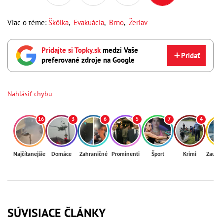
Viac o téme:
Škôlka
,
Evakuácia
,
Brno
,
Žeriav
Pridajte si Topky.sk
medzi Vaše
Pridať
preferované zdroje na Google
Nahlásiť chybu
16
3
6
5
7
4
Najčítanejšie
Domáce
Zahraničné
Prominenti
Šport
Krimi
Zaují
SÚVISIACE ČLÁNKY