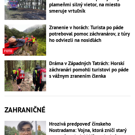
plameňmi silný vietor, na miesto
smeruje vrtuľník
Zranenie v horách: Turista po páde
potreboval pomoc záchranárov, z túry
ho odviezli na nosidlách
FOTO
Dráma v Západných Tatrách: Horskí
záchranári pomohli turistovi po páde
s vážnym zranením členka
ZAHRANIČNÉ
Hrozivá predpoveď čínskeho
Nostradama: Vojna, ktorá zničí starý