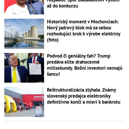
až do konkurzu
Historický moment v Mochovciach:
Nový jadrový blok má za sebou
rozhodujúci krok k výrobe elektriny
(foto)
Podvod či geniálny ťah? Trump
predáva elite drahocenné
milisekundy. Bežní investori nemajú
šancu!
Reštrukturalizácia zlyhala. Známy
slovenský predajca elektroniky
definitívne končí a mieri k bankrotu