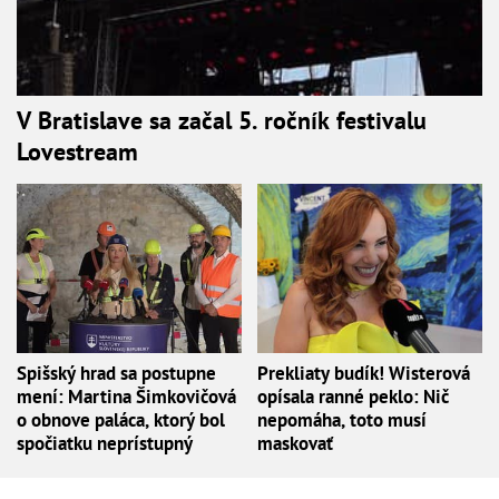
V Bratislave sa začal 5. ročník festivalu
Lovestream
Spišský hrad sa postupne
Prekliaty budík! Wisterová
mení: Martina Šimkovičová
opísala ranné peklo: Nič
o obnove paláca, ktorý bol
nepomáha, toto musí
spočiatku neprístupný
maskovať