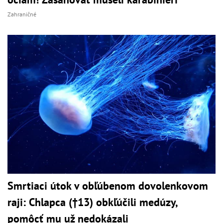
Zahraničné
Smrtiaci útok v obľúbenom dovolenkovom
raji: Chlapca (†13) obkľúčili medúzy,
pomôcť mu už nedokázali