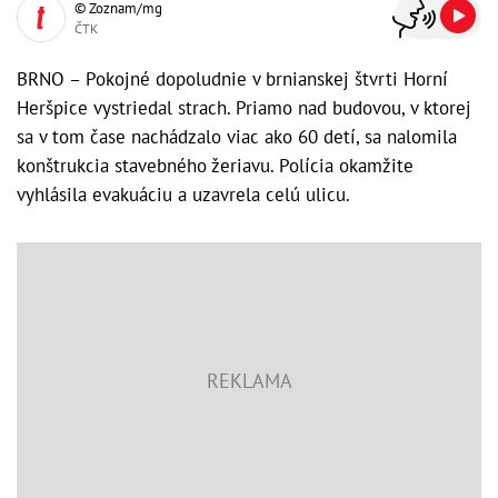
© Zoznam/mg
ČTK
BRNO – Pokojné dopoludnie v brnianskej štvrti Horní
Heršpice vystriedal strach. Priamo nad budovou, v ktorej
sa v tom čase nachádzalo viac ako 60 detí, sa nalomila
konštrukcia stavebného žeriavu. Polícia okamžite
vyhlásila evakuáciu a uzavrela celú ulicu.