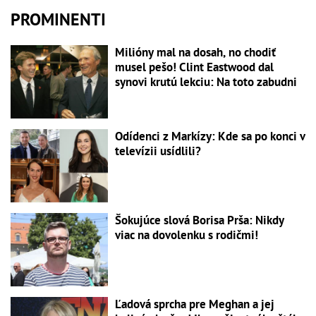
PROMINENTI
Milióny mal na dosah, no chodiť
musel pešo! Clint Eastwood dal
synovi krutú lekciu: Na toto zabudni
Odídenci z Markízy: Kde sa po konci v
televízii usídlili?
Šokujúce slová Borisa Prša: Nikdy
viac na dovolenku s rodičmi!
Ľadová sprcha pre Meghan a jej