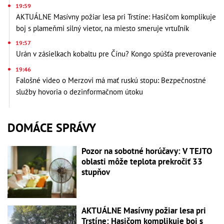
19:59
AKTUÁLNE Masívny požiar lesa pri Trstíne: Hasičom komplikuje
boj s plameňmi silný vietor, na miesto smeruje vrtuľník
19:57
Urán v zásielkach kobaltu pre Čínu? Kongo spúšťa preverovanie
19:46
Falošné video o Merzovi má mať ruskú stopu: Bezpečnostné
služby hovoria o dezinformačnom útoku
DOMÁCE SPRÁVY
Pozor na sobotné horúčavy: V TEJTO
oblasti môže teplota prekročiť 33
stupňov
AKTUÁLNE Masívny požiar lesa pri
Trstíne: Hasičom komplikuje boj s