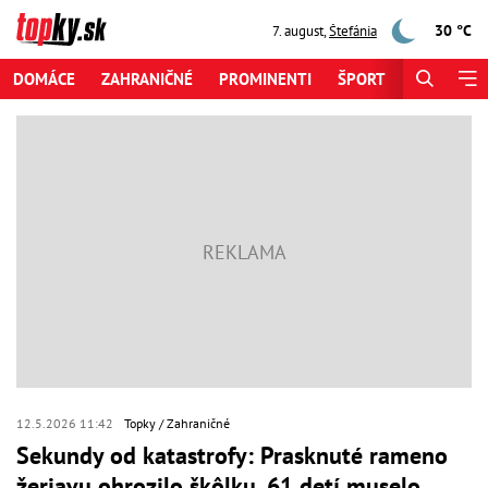
30 °C
7. august
,
Štefánia
DOMÁCE
ZAHRANIČNÉ
PROMINENTI
ŠPORT
ZAUJÍMAV
12.5.2026 11:42
Topky
Zahraničné
Sekundy od katastrofy: Prasknuté rameno
žeriavu ohrozilo škôlku, 61 detí muselo