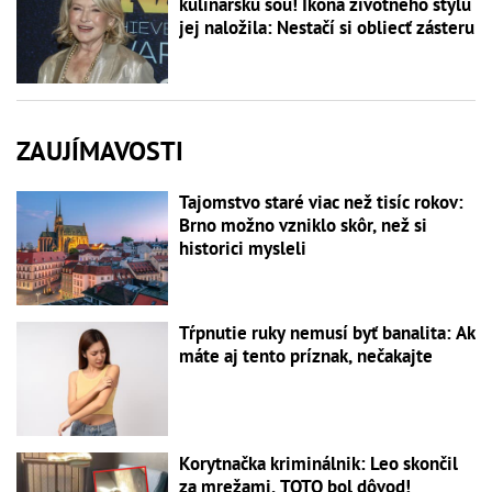
kulinársku šou! Ikona životného štýlu
jej naložila: Nestačí si obliecť zásteru
ZAUJÍMAVOSTI
Tajomstvo staré viac než tisíc rokov:
Brno možno vzniklo skôr, než si
historici mysleli
Tŕpnutie ruky nemusí byť banalita: Ak
máte aj tento príznak, nečakajte
Korytnačka kriminálnik: Leo skončil
za mrežami, TOTO bol dôvod!