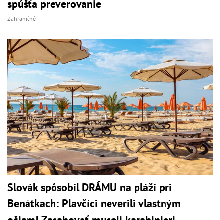
spúšťa preverovanie
Zahraničné
Slovák spôsobil DRÁMU na pláži pri
Benátkach: Plavčíci neverili vlastným
očiam! Zasahovať museli karabinieri