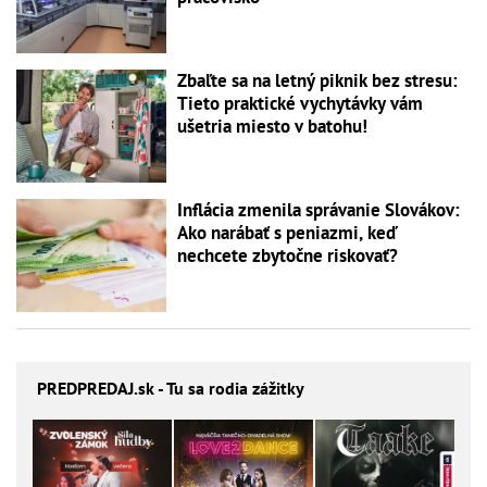
Zbaľte sa na letný piknik bez stresu:
Tieto praktické vychytávky vám
ušetria miesto v batohu!
Inflácia zmenila správanie Slovákov:
Ako narábať s peniazmi, keď
nechcete zbytočne riskovať?
PREDPREDAJ
.sk - Tu sa rodia zážitky