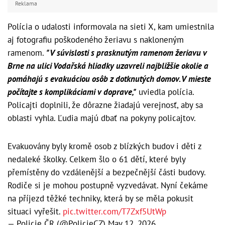
Reklama
Polícia o udalosti informovala na sieti X, kam umiestnila
aj fotografiu poškodeného žeriavu s nakloneným
ramenom.
"V súvislosti s prasknutým ramenom žeriavu v
Brne na ulici Vodařská hliadky uzavreli najbližšie okolie a
pomáhajú s evakuáciou osôb z dotknutých domov. V mieste
počítajte s komplikáciami v doprave,"
uviedla polícia.
Policajti doplnili, že dôrazne žiadajú verejnosť, aby sa
oblasti vyhla. Ľudia majú dbať na pokyny policajtov.
Evakuovány byly kromě osob z blízkých budov i děti z
nedaleké školky. Celkem šlo o 61 dětí, které byly
přemístěny do vzdálenější a bezpečnější části budovy.
Rodiče si je mohou postupně vyzvedávat. Nyní čekáme
na příjezd těžké techniky, která by se měla pokusit
situaci vyřešit.
pic.twitter.com/T7Zxf5UtWp
— Policie ČR (@PolicieCZ)
May 12, 2026