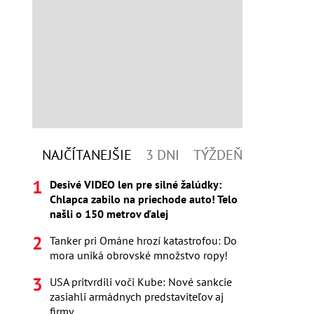
NAJČÍTANEJŠIE
3 DNI
TÝŽDEŇ
Desivé VIDEO len pre silné žalúdky:
Chlapca zabilo na priechode auto! Telo
našli o 150 metrov ďalej
Tanker pri Ománe hrozí katastrofou: Do
mora uniká obrovské množstvo ropy!
USA pritvrdili voči Kube: Nové sankcie
zasiahli armádnych predstaviteľov aj
firmy