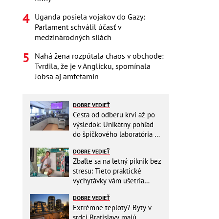
Uganda posiela vojakov do Gazy:
Parlament schválil účasť v
medzinárodných silách
Nahá žena rozpútala chaos v obchode:
Tvrdila, že je v Anglicku, spomínala
Jobsa aj amfetamín
DOBRE VEDIEŤ
Cesta od odberu krvi až po
výsledok: Unikátny pohľad
do špičkového laboratória na
Slovensku
DOBRE VEDIEŤ
Zbaľte sa na letný piknik bez
stresu: Tieto praktické
vychytávky vám ušetria
miesto v batohu!
DOBRE VEDIEŤ
Extrémne teploty? Byty v
srdci Bratislavy majú