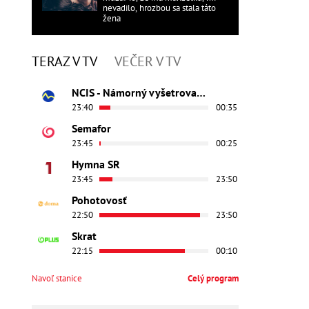
nevadilo, hrozbou sa stala táto
žena
TERAZ V TV
VEČER V TV
NCIS - Námorný vyšetrovací úrad
23:40
00:35
Semafor
23:45
00:25
Hymna SR
23:45
23:50
Pohotovosť
22:50
23:50
Skrat
22:15
00:10
Navoľ stanice
Celý program