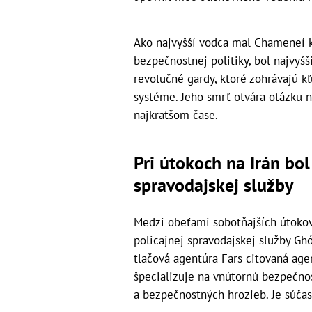
Ako najvyšší vodca mal Chameneí k
bezpečnostnej politiky, bol najvyšš
revolučné gardy, ktoré zohrávajú 
systéme. Jeho smrť otvára otázku 
najkratšom čase.
Pri útokoch na Irán bol 
spravodajskej služby
Medzi obeťami sobotňajších útokov S
policajnej spravodajskej služby Gh
tlačová agentúra Fars citovaná age
špecializuje na vnútornú bezpečnos
a bezpečnostných hrozieb. Je súčas