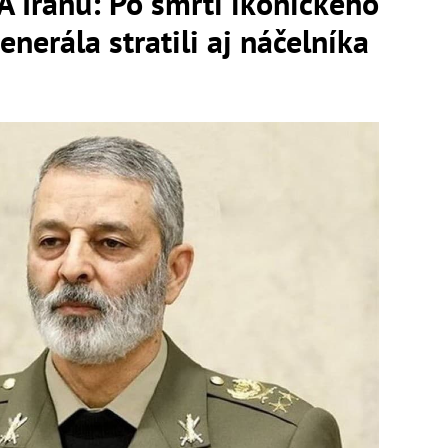
 Iránu: Po smrti ikonického
enerála stratili aj náčelníka