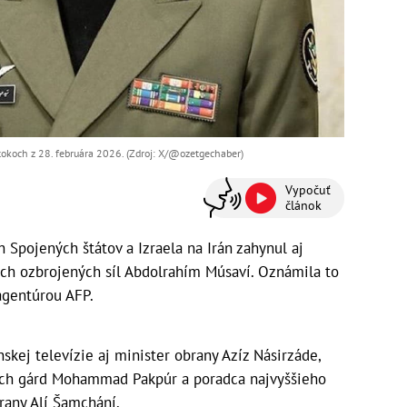
útokoch z 28. februára 2026. (Zdroj: X/@ozetgechaber)
Vypočuť
článok
 Spojených štátov a Izraela na Irán zahynul aj
ych ozbrojených síl Abdolrahím Músaví. Oznámila to
 agentúrou AFP.
skej televízie aj minister obrany Azíz Násirzáde,
ných gárd Mohammad Pakpúr a poradca najvyššieho
rany Alí Šamchání.