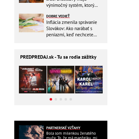
výnimočný systém, ktorý
ešte aj šetrí náklady
DOBRE VEDIEŤ
Inflácia zmenila správanie
Slovákov: Ako narábať s
peniazmi, keď nechcete
zbytočne riskovať?
PREDPREDAJ
.sk - Tu sa rodia zážitky
PARTNERSKÉ VZŤAHY
Bola som milenkou ženatého
muža: To, že má manželku, mi