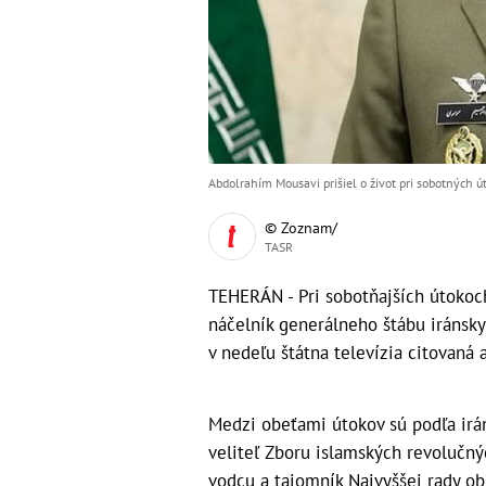
Abdolrahím Mousavi prišiel o život pri sobotných 
© Zoznam/
TASR
TEHERÁN - Pri sobotňajších útokoch
náčelník generálneho štábu iránsk
v nedeľu štátna televízia citovaná
Medzi obeťami útokov sú podľa irán
veliteľ Zboru islamských revoluč
vodcu a tajomník Najvyššej rady ob