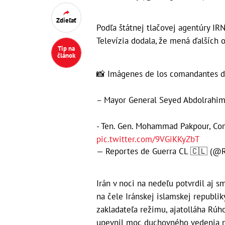
Zdieľať
Podľa štátnej tlačovej agentúry IRN
Televízia dodala, že mená ďalších 
Tip na
článok
📸 Imágenes de los comandantes de
– Mayor General Seyed Abdolrahim
- Ten. Gen. Mohammad Pakpour, Co
pic.twitter.com/9VGiKKyZbT
— Reportes de Guerra CL 🇨🇱 (@
Irán v noci na nedeľu potvrdil aj 
na čele Iránskej islamskej republi
zakladateľa režimu, ajatolláha Rúh
upevnil moc duchovného vedenia n