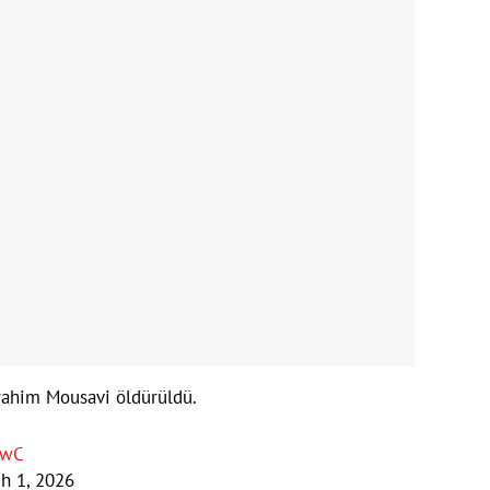
rahim Mousavi öldürüldü.
lwC
h 1, 2026