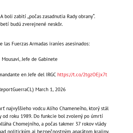
A boli zabití „počas zasadnutia Rady obrany“.
obetí budú zverejnené neskôr.
 las Fuerzas Armadas iraníes asesinados:
 Mousavi, Jefe de Gabinete
mandante en Jefe del IRGC
https://t.co/2tgzOEjx7t
ReportGuerraCL)
March 1, 2026
smrť najvyššieho vodcu Alího Chameneího, ktorý stál
ky od roku 1989. Do funkcie bol zvolený po úmrtí
olláha Chomejního, a počas takmer 37 rokov vlády
ad politickým aj bezpečnostným aparátom krajiny.