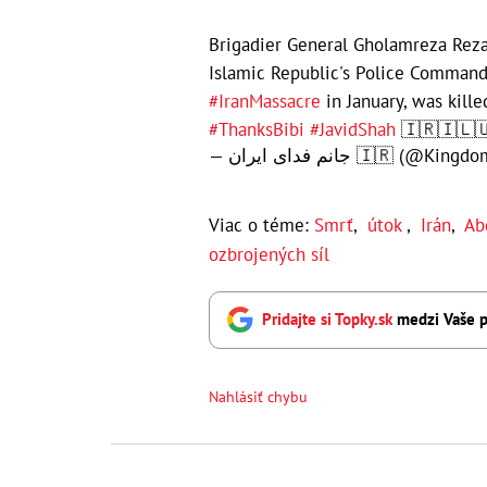
Brigadier General Gholamreza Rezai
Islamic Republic's Police Command
#IranMassacre
in January, was kille
#ThanksBibi
#JavidShah
🇮🇷🇮🇱
— جانم فدای ایران 🇮🇷 (@K
Viac o téme:
Smrť
,
útok
,
Irán
,
Ab
ozbrojených síl
Pridajte si Topky.sk
medzi Vaše p
Nahlásiť chybu