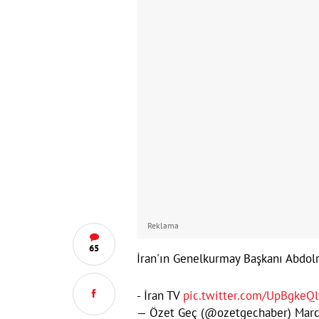
Reklama
65
İran'ın Genelkurmay Başkanı Abdol
- İran TV
pic.twitter.com/UpBgkeQ
— Özet Geç (@ozetgechaber)
Marc