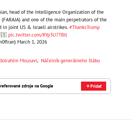
an, head of the Intelligence Organization of the
 (FARAJA) and one of the main perpetrators of the
d in joint US & Israeli airstrikes.
#ThanksTrump
🇸
pic.twitter.com/8Yp3U7TBlt
ingdom0fIran)
March 1, 2026
dolrahím Mousavi
,
Náčelník generálneho štábu
referované zdroje na Google
Pridať