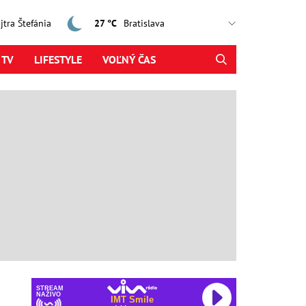
ajtra Štefánia
27 °C
 TV
LIFESTYLE
VOĽNÝ ČAS
STREAM
NAŽIVO
IMT Smile