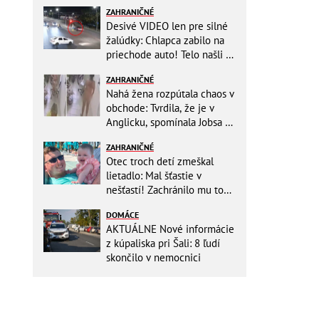
ZAHRANIČNÉ
Desivé VIDEO len pre silné
žalúdky: Chlapca zabilo na
priechode auto! Telo našli o
150 metrov ďalej
ZAHRANIČNÉ
Nahá žena rozpútala chaos v
obchode: Tvrdila, že je v
Anglicku, spomínala Jobsa aj
amfetamín
ZAHRANIČNÉ
Otec troch detí zmeškal
lietadlo: Mal šťastie v
nešťastí! Zachránilo mu to
život
DOMÁCE
AKTUÁLNE Nové informácie
z kúpaliska pri Šali: 8 ľudí
skončilo v nemocnici