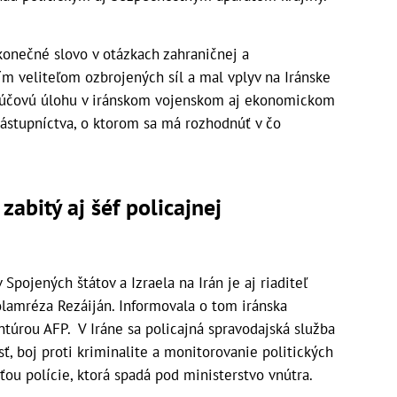
onečné slovo v otázkach zahraničnej a
ím veliteľom ozbrojených síl a mal vplyv na Iránske
kľúčovú úlohu v iránskom vojenskom aj ekonomickom
nástupníctva, o ktorom sa má rozhodnúť v čo
zabitý aj šéf policajnej
pojených štátov a Izraela na Irán je aj riaditeľ
ólamréza Rezáiján. Informovala o tom iránska
ntúrou AFP. V Iráne sa policajná spravodajská služba
ť, boj proti kriminalite a monitorovanie politických
ťou polície, ktorá spadá pod ministerstvo vnútra.