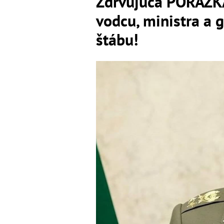
Zdrvujúca PORÁŽKA
vodcu, ministra a g
štábu!