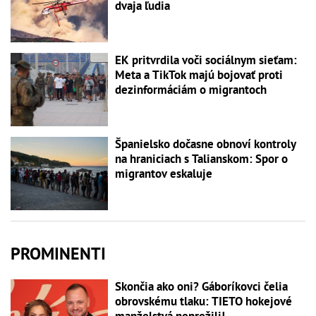
dvaja ľudia
EK pritvrdila voči sociálnym sieťam:
Meta a TikTok majú bojovať proti
dezinformáciám o migrantoch
Španielsko dočasne obnoví kontroly
na hraniciach s Talianskom: Spor o
migrantov eskaluje
PROMINENTI
Skončia ako oni? Gáboríkovci čelia
obrovskému tlaku: TIETO hokejové
manželstvá neprežili!