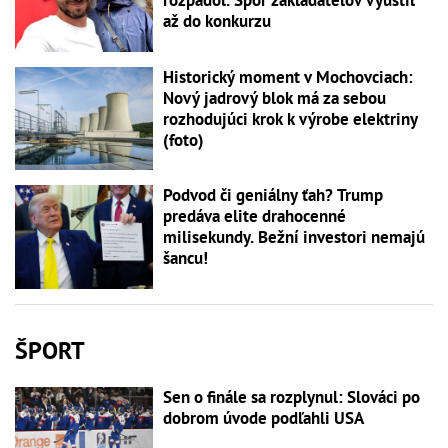
rozpadol. Spor zakladateľov vyústil
až do konkurzu
Historický moment v Mochovciach:
Nový jadrový blok má za sebou
rozhodujúci krok k výrobe elektriny
(foto)
Podvod či geniálny ťah? Trump
predáva elite drahocenné
milisekundy. Bežní investori nemajú
šancu!
ŠPORT
Sen o finále sa rozplynul: Slováci po
dobrom úvode podľahli USA