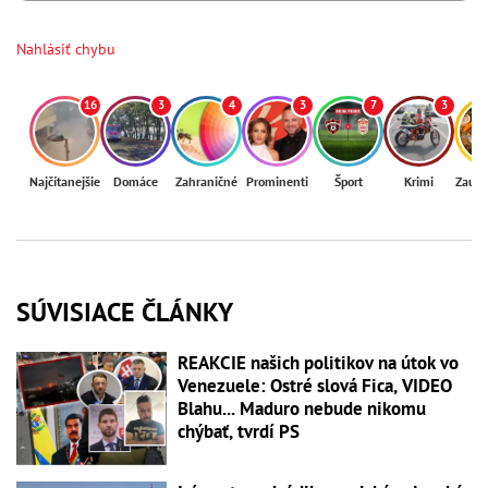
Nahlásiť chybu
16
3
4
3
7
3
Najčítanejšie
Domáce
Zahraničné
Prominenti
Šport
Krimi
Zaují
SÚVISIACE ČLÁNKY
REAKCIE našich politikov na útok vo
Venezuele: Ostré slová Fica, VIDEO
Blahu... Maduro nebude nikomu
chýbať, tvrdí PS