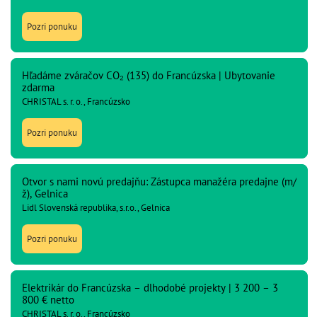
Pozri ponuku
Hľadáme zváračov CO₂ (135) do Francúzska | Ubytovanie
zdarma
CHRISTAL s. r. o., Francúzsko
Pozri ponuku
Otvor s nami novú predajňu: Zástupca manažéra predajne (m/
ž), Gelnica
Lidl Slovenská republika, s.r.o., Gelnica
Pozri ponuku
Elektrikár do Francúzska – dlhodobé projekty | 3 200 – 3
800 € netto
CHRISTAL s. r. o., Francúzsko