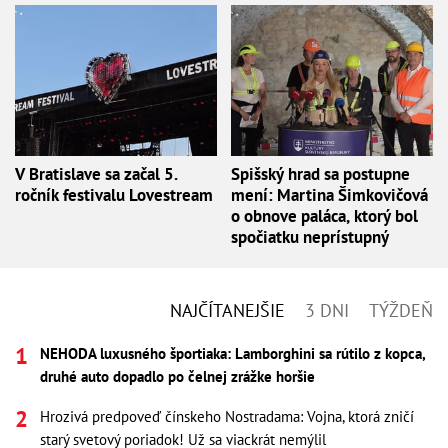
V Bratislave sa začal 5.
Spišský hrad sa postupne
ročník festivalu Lovestream
mení: Martina Šimkovičová
o obnove paláca, ktorý bol
spočiatku neprístupný
NAJČÍTANEJŠIE
3 DNI
TÝŽDEŇ
NEHODA luxusného športiaka: Lamborghini sa rútilo z kopca,
druhé auto dopadlo po čelnej zrážke horšie
Hrozivá predpoveď čínskeho Nostradama: Vojna, ktorá zničí
starý svetový poriadok! Už sa viackrát nemýlil