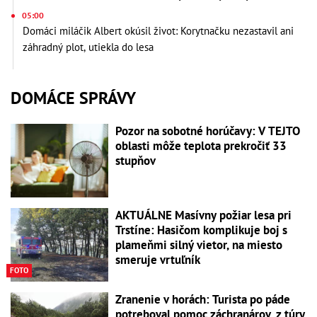
05:00
Domáci miláčik Albert okúsil život: Korytnačku nezastavil ani
záhradný plot, utiekla do lesa
DOMÁCE SPRÁVY
Pozor na sobotné horúčavy: V TEJTO
oblasti môže teplota prekročiť 33
stupňov
AKTUÁLNE Masívny požiar lesa pri
Trstíne: Hasičom komplikuje boj s
plameňmi silný vietor, na miesto
smeruje vrtuľník
FOTO
Zranenie v horách: Turista po páde
potreboval pomoc záchranárov, z túry