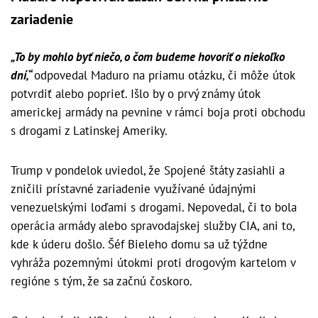
zariadenie
„To by mohlo byť niečo, o čom budeme hovoriť o niekoľko
dní,“
odpovedal Maduro na priamu otázku, či môže útok
potvrdiť alebo poprieť. Išlo by o prvý známy útok
americkej armády na pevnine v rámci boja proti obchodu
s drogami z Latinskej Ameriky.
Trump v pondelok uviedol, že Spojené štáty zasiahli a
zničili prístavné zariadenie využívané údajnými
venezuelskými loďami s drogami. Nepovedal, či to bola
operácia armády alebo spravodajskej služby CIA, ani to,
kde k úderu došlo. Šéf Bieleho domu sa už týždne
vyhráža pozemnými útokmi proti drogovým kartelom v
regióne s tým, že sa začnú čoskoro.