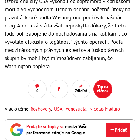
Ozbrojené sily USA vykonali od septembra v Karibskom
mori a vo východnom Tichom oceáne početné útoky na
plavidlá, ktoré podľa Washingtonu používali pašeráci
drog. Americká vláda však neposkytla dôkazy, že tieto
lode boli zapojené do obchodovania s narkotikami, čo
vyvolalo diskusiu o legálnosti týchto operácií. Podľa
medzinárodných právnych expertov a ľuskoprávnych
skupín by mohli byť mimosúdnym zabíjaním, čo
Washington popiera.
Tip na
0
Zdieľať
článok
Viac o téme:
Rozhovory
,
USA
,
Venezuela
,
Nicolás Maduro
Pridajte si Topky.sk
medzi Vaše
Pridať
preferované zdroje na Google