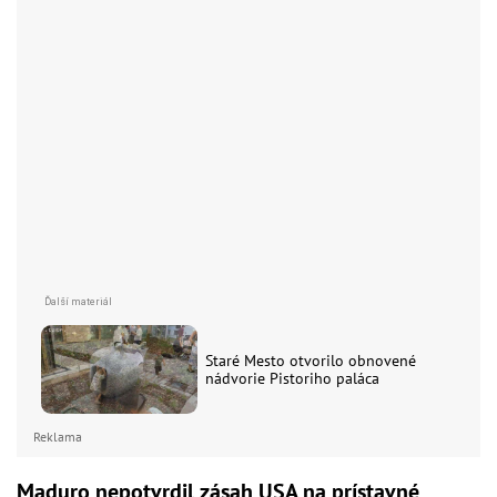
Staré Mesto otvorilo obnovené
nádvorie Pistoriho paláca
Reklama
Maduro nepotvrdil zásah USA na prístavné