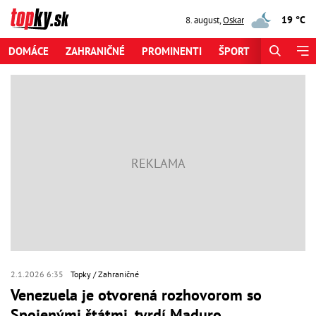
19 °C
8. august
,
Oskar
DOMÁCE
ZAHRANIČNÉ
PROMINENTI
ŠPORT
ZAUJÍMAV
2.1.2026 6:35
Topky
Zahraničné
Venezuela je otvorená rozhovorom so
Spojenými štátmi, tvrdí Maduro