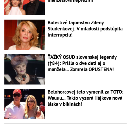
Bolestivé tajomstvo Zdeny
Studenkovej: V mladosti podstúpila
interrupciu!
ŤAŽKÝ OSUD slovenskej legendy
(†84): Prišla o dve deti aj o
manžela... Zomrela OPUSTENÁ!
Belohorcovej telo vymenil za TOTO:
Wauuu... Takto vyzerá Hájkova nová
láska v bikinách!