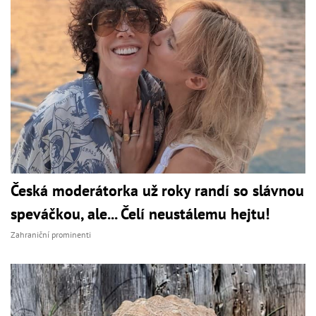
Česká moderátorka už roky randí so slávnou
speváčkou, ale... Čelí neustálemu hejtu!
Zahraniční prominenti