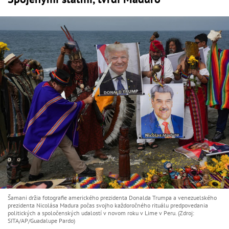
Šamani držia fotografie amerického prezidenta Donalda Trumpa a venezuelského
prezidenta Nicolása Madura počas svojho každoročného rituálu predpovedania
politických a spoločenských udalostí v novom roku v Lime v Peru. (Zdroj:
SITA/AP/Guadalupe Pardo)