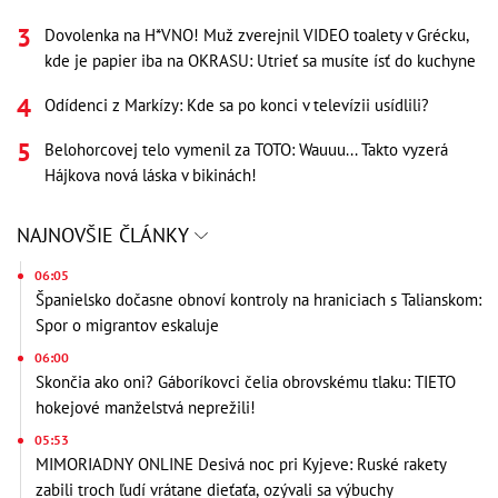
Dovolenka na H*VNO! Muž zverejnil VIDEO toalety v Grécku,
kde je papier iba na OKRASU: Utrieť sa musíte ísť do kuchyne
Odídenci z Markízy: Kde sa po konci v televízii usídlili?
Belohorcovej telo vymenil za TOTO: Wauuu... Takto vyzerá
Hájkova nová láska v bikinách!
NAJNOVŠIE ČLÁNKY
06:05
Španielsko dočasne obnoví kontroly na hraniciach s Talianskom:
Spor o migrantov eskaluje
06:00
Skončia ako oni? Gáboríkovci čelia obrovskému tlaku: TIETO
hokejové manželstvá neprežili!
05:53
MIMORIADNY ONLINE Desivá noc pri Kyjeve: Ruské rakety
zabili troch ľudí vrátane dieťaťa, ozývali sa výbuchy