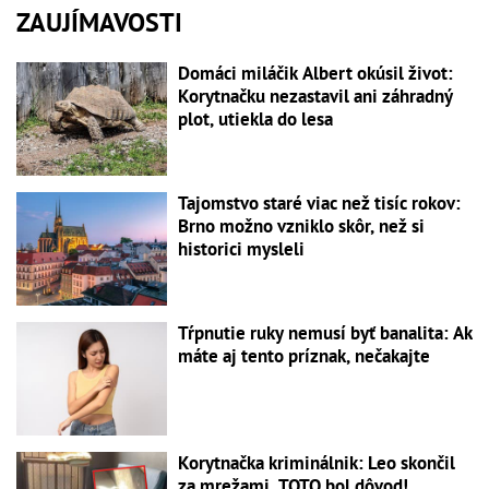
ZAUJÍMAVOSTI
Domáci miláčik Albert okúsil život:
Korytnačku nezastavil ani záhradný
plot, utiekla do lesa
Tajomstvo staré viac než tisíc rokov:
Brno možno vzniklo skôr, než si
historici mysleli
Tŕpnutie ruky nemusí byť banalita: Ak
máte aj tento príznak, nečakajte
Korytnačka kriminálnik: Leo skončil
za mrežami, TOTO bol dôvod!