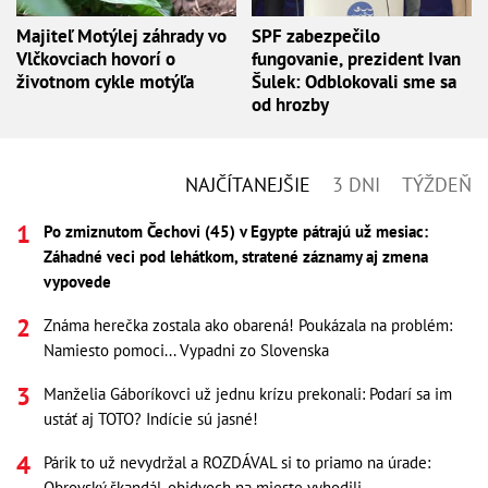
Majiteľ Motýlej záhrady vo
SPF zabezpečilo
Vlčkovciach hovorí o
fungovanie, prezident Ivan
životnom cykle motýľa
Šulek: Odblokovali sme sa
od hrozby
NAJČÍTANEJŠIE
3 DNI
TÝŽDEŇ
Po zmiznutom Čechovi (45) v Egypte pátrajú už mesiac:
Záhadné veci pod lehátkom, stratené záznamy aj zmena
vypovede
Známa herečka zostala ako obarená! Poukázala na problém:
Namiesto pomoci... Vypadni zo Slovenska
Manželia Gáboríkovci už jednu krízu prekonali: Podarí sa im
ustáť aj TOTO? Indície sú jasné!
Párik to už nevydržal a ROZDÁVAL si to priamo na úrade:
Obrovský škandál, obidvoch na mieste vyhodili