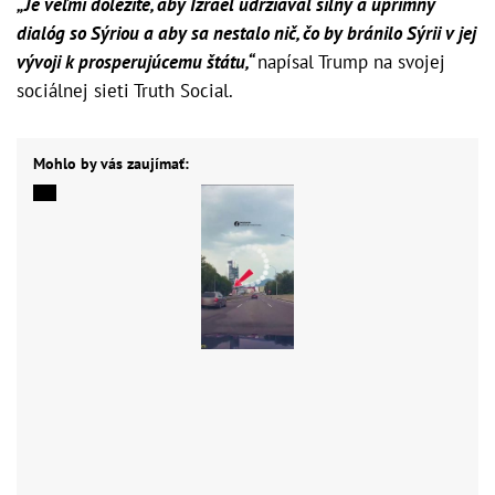
„Je veľmi dôležité, aby Izrael udržiaval silný a úprimný
dialóg so Sýriou a aby sa nestalo nič, čo by bránilo Sýrii v jej
vývoji k prosperujúcemu štátu,“
napísal Trump na svojej
sociálnej sieti Truth Social.
Mohlo by vás zaujímať: