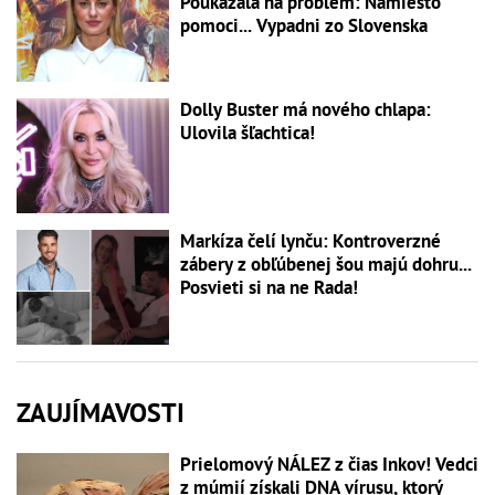
Poukázala na problém: Namiesto
pomoci... Vypadni zo Slovenska
Dolly Buster má nového chlapa:
Ulovila šľachtica!
Markíza čelí lynču: Kontroverzné
zábery z obľúbenej šou majú dohru...
Posvieti si na ne Rada!
ZAUJÍMAVOSTI
Prielomový NÁLEZ z čias Inkov! Vedci
z múmií získali DNA vírusu, ktorý