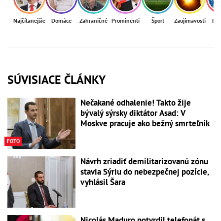
Najčítanejšie
Domáce
Zahraničné
Prominenti
Šport
Zaujímavosti
Reg
SÚVISIACE ČLÁNKY
Nečakané odhalenie! Takto žije
bývalý sýrsky diktátor Asad: V
Moskve pracuje ako bežný smrteľník
FOTO
Návrh zriadiť demilitarizovanú zónu
stavia Sýriu do nebezpečnej pozície,
vyhlásil Šara
Nicolás Maduro potvrdil telefonát s