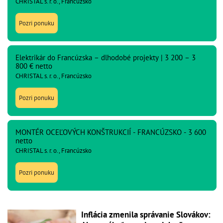
CHRISTAL s. r. o., Francúzsko
Pozri ponuku
Elektrikár do Francúzska – dlhodobé projekty | 3 200 – 3
800 € netto
CHRISTAL s. r. o., Francúzsko
Pozri ponuku
MONTÉR OCEĽOVÝCH KONŠTRUKCIÍ - FRANCÚZSKO - 3 600
netto
CHRISTAL s. r. o., Francúzsko
Pozri ponuku
Inflácia zmenila správanie Slovákov: