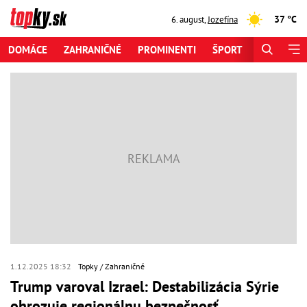
37 °C
6. august
,
Jozefína
DOMÁCE
ZAHRANIČNÉ
PROMINENTI
ŠPORT
ZAUJÍMAV
1.12.2025 18:32
Topky
Zahraničné
Trump varoval Izrael: Destabilizácia Sýrie
ohrozuje regionálnu bezpečnosť