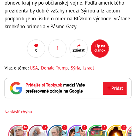
obnovu krajiny po občianskej vojne. Podľa amerického
prezidenta by dobré vzťahy medzi Sýriou a Izraelom
podporili jeho úsilie o mier na Blízkom východe, vrátane
krehkého prímeria v Pásme Gazy.
Tip na
0
Zdieľať
článok
Viac o téme:
USA
,
Donald Trump
,
Sýria
,
Izrael
Pridajte si Topky.sk
medzi Vaše
Pridať
preferované zdroje na Google
Nahlásiť chybu
16
3
5
3
7
2