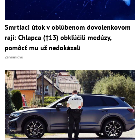
Smrtiaci útok v obľúbenom dovolenkovom
raji: Chlapca (†13) obkľúčili medúzy,
pomôcť mu už nedokázali
Zahraničné