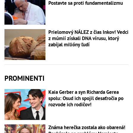
Postavte sa proti fundamentalizmu
Prielomový NÁLEZ z čias Inkov! Vedci
z múmií získali DNA vírusu, ktorý
zabíjal milióny ľudí
PROMINENTI
Kaia Gerber a syn Richarda Gerea
spolu: Osud ich spojil desaťročia po
rozvode ich rodičov!
Známa herečka zostala ako obarená!