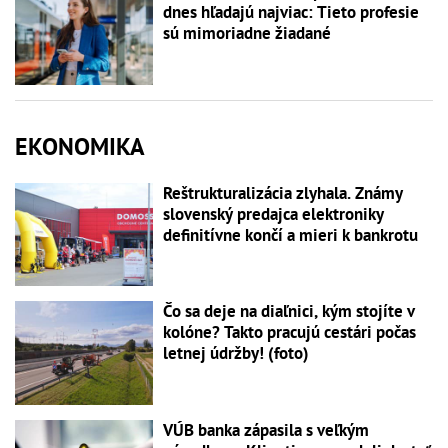
dnes hľadajú najviac: Tieto profesie
sú mimoriadne žiadané
EKONOMIKA
Reštrukturalizácia zlyhala. Známy
slovenský predajca elektroniky
definitívne končí a mieri k bankrotu
Čo sa deje na diaľnici, kým stojíte v
kolóne? Takto pracujú cestári počas
letnej údržby! (foto)
VÚB banka zápasila s veľkým