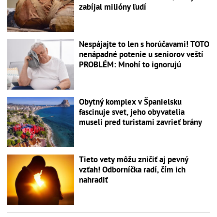
zabíjal milióny ľudí
Nespájajte to len s horúčavami! TOTO
nenápadné potenie u seniorov veští
PROBLÉM: Mnohí to ignorujú
Obytný komplex v Španielsku
fascinuje svet, jeho obyvatelia
museli pred turistami zavrieť brány
Tieto vety môžu zničiť aj pevný
vzťah! Odborníčka radí, čím ich
nahradiť