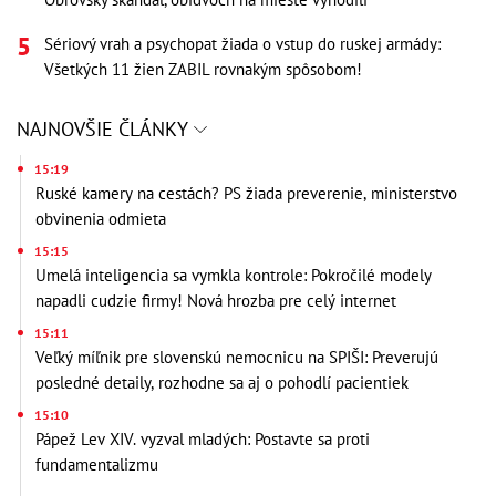
Sériový vrah a psychopat žiada o vstup do ruskej armády:
Všetkých 11 žien ZABIL rovnakým spôsobom!
NAJNOVŠIE ČLÁNKY
15:19
Ruské kamery na cestách? PS žiada preverenie, ministerstvo
obvinenia odmieta
15:15
Umelá inteligencia sa vymkla kontrole: Pokročilé modely
napadli cudzie firmy! Nová hrozba pre celý internet
15:11
Veľký míľnik pre slovenskú nemocnicu na SPIŠI: Preverujú
posledné detaily, rozhodne sa aj o pohodlí pacientiek
15:10
Pápež Lev XIV. vyzval mladých: Postavte sa proti
fundamentalizmu