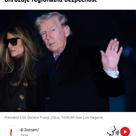
Prezident USA Donald Trump. (Zdroj: TASR/AP/Jose Luis Magana)
© Zoznam/
TASR