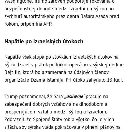
Washingtone. Trump zároveň podporuje rokovania o
bezpečnostnej dohode medzi Izraelom a Sýriou po
zvrhnutí autoritárskeho prezidenta Bašára Asada pred
rokom, pripomína AFP.
Napätie po izraelských útokoch
Napätie však stúpa po stovkách izraelských útokov na
Sýriu. Izrael v piatok podnikol operáciu v sýrskej dedine
Bejt Jin, ktorá bola zameraná na údajných členov
organizácie Džamá Islamíja. Pri útoku zahynulo 13 ľudí.
Trump poznamenal, že Šara
„usilovne“
pracuje na
zabezpečení dobrých vzťahov a na dlhodobom a
prosperujúcom vzťahu medzi Sýriou a Izraelom.
Zdôraznil, že Spojené štáty robia všetko, čo je v ich
silách, aby sýrska vláda pokračovala v plnení plánov na