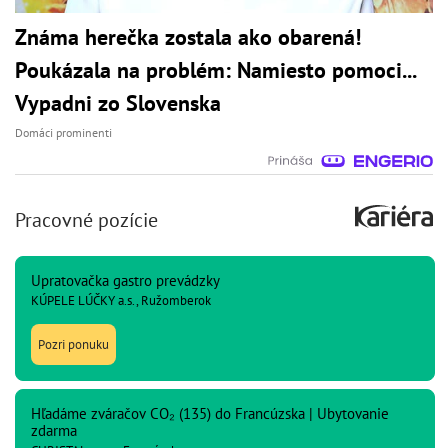
Známa herečka zostala ako obarená!
Poukázala na problém: Namiesto pomoci...
Vypadni zo Slovenska
Domáci prominenti
Pracovné pozície
Upratovačka gastro prevádzky
KÚPELE LÚČKY a.s., Ružomberok
Pozri ponuku
Hľadáme zváračov CO₂ (135) do Francúzska | Ubytovanie
zdarma