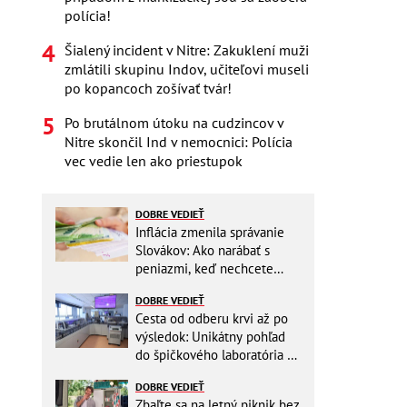
polícia!
Šialený incident v Nitre: Zakuklení muži
zmlátili skupinu Indov, učiteľovi museli
po kopancoch zošívať tvár!
Po brutálnom útoku na cudzincov v
Nitre skončil Ind v nemocnici: Polícia
vec vedie len ako priestupok
DOBRE VEDIEŤ
Inflácia zmenila správanie
Slovákov: Ako narábať s
peniazmi, keď nechcete
zbytočne riskovať?
DOBRE VEDIEŤ
Cesta od odberu krvi až po
výsledok: Unikátny pohľad
do špičkového laboratória na
Slovensku
DOBRE VEDIEŤ
Zbaľte sa na letný piknik bez