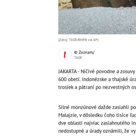
(Zdroj: TASR/BNPB via AP)
© Zoznam/
TASR
JAKARTA - Ničivé povodne a zosuvy 
600 obetí. Indonézske a thajské úr
trosiek a pátraní po nezvestných o
Silné monzúnové dažde zasiahli poč
Malajzie, v dôsledku čoho tisíce ľu
dve oblasti najviac zasiahnutého i
nedostupné a úrady oznámili, že vys