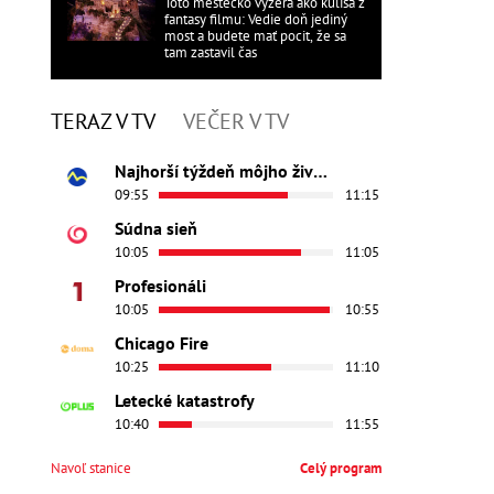
Toto mestečko vyzerá ako kulisa z
fantasy filmu: Vedie doň jediný
most a budete mať pocit, že sa
tam zastavil čas
TERAZ V TV
VEČER V TV
Najhorší týždeň môjho života
09:55
11:15
Súdna sieň
10:05
11:05
Profesionáli
10:05
10:55
Chicago Fire
10:25
11:10
Letecké katastrofy
10:40
11:55
Navoľ stanice
Celý program