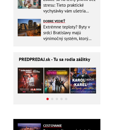
stresu: Tieto praktické
vychytávky vám ušetria
miesto v batohu!
DOBRE VEDIEŤ
Extrémne teploty? Byty v
srdci Bratislavy majú
výnimočný systém, ktorý
ešte aj šetrí náklady
PREDPREDAJ
.sk - Tu sa rodia zážitky
CESTOVANIE