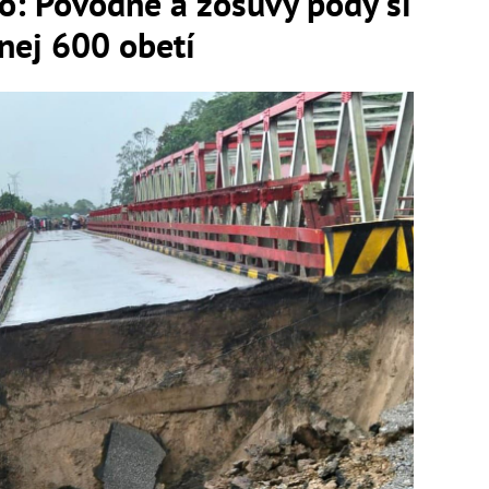
o: Povodne a zosuvy pôdy si
nej 600 obetí