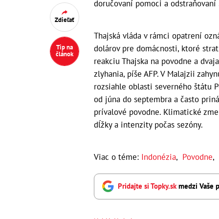
doručovaní pomoci a odstraňovaní 
Zdieľať
Thajská vláda v rámci opatrení oz
dolárov pre domácnosti, ktoré strati
Tip na
článok
reakciu Thajska na povodne a dvaja
zlyhania, píše AFP. V Malajzii zahy
rozsiahle oblasti severného štátu 
od júna do septembra a často priná
prívalové povodne. Klimatické zmen
dĺžky a intenzity počas sezóny.
Viac o téme:
Indonézia
,
Povodne
,
Pridajte si Topky.sk
medzi Vaše p