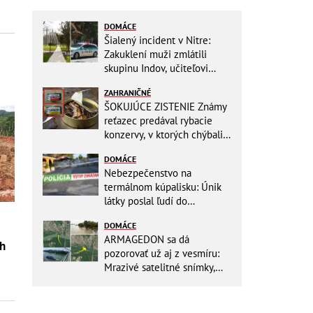
DOMÁCE
Šialený incident v Nitre:
Zakuklení muži zmlátili
skupinu Indov, učiteľovi
museli po kopancoch zošívať
ZAHRANIČNÉ
tvár!
ŠOKUJÚCE ZISTENIE Známy
reťazec predával rybacie
konzervy, v ktorých chýbali
RYBY! Môžete ich mať doma
DOMÁCE
aj vy
Nebezpečenstvo na
termálnom kúpalisku: Únik
látky poslal ľudí do
NEMOCNICE! Polícia spúšťa
DOMÁCE
vyšetrovanie
ARMAGEDON sa dá
ch
pozorovať už aj z vesmíru:
Mrazivé satelitné snímky,
rozdiel len pár rokov a po
vode ani stopy!