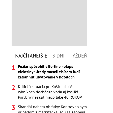
NAJČÍTANEJŠIE
3 DNI
TÝŽDEŇ
Požiar spôsobil v Berlíne kolaps
elektriny: Úrady museli tisícom ľudí
zatiahnuť ubytovanie v hoteloch
Kritická situácia pri Košiciach: V
rybníkoch dochádza voda aj kyslík!
Porybný nezažil niečo také 40 ROKOV
Škandál naberá obrátky: Kontroverzným
prípadom z markizáckej šou sa zaoberá