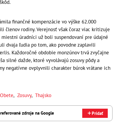
škôd.
námila finančné kompenzácie vo výške 62.000
li členov rodiny. Verejnosť však čoraz viac kritizuje
 miestni úradníci už boli suspendovaní pre údajné
nuli dvaja ľudia po tom, ako povodne zaplavili
Perlis. Každoročné obdobie monzúnov trvá zvyčajne
ša silné dažde, ktoré vyvolávajú zosuvy pôdy a
y negatívne ovplyvnili charakter búrok vrátane ich
Obete
,
Zosuvy
,
Thajsko
referované zdroje na Google
Pridať