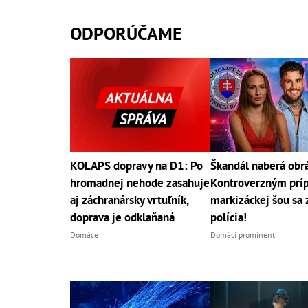
ODPORÚČAME
KOLAPS dopravy na D1: Po
Škandál naberá obrá
hromadnej nehode zasahuje
Kontroverzným prí
aj záchranársky vrtuľník,
markizáckej šou sa
doprava je odklaňaná
polícia!
Domáce
Domáci prominenti