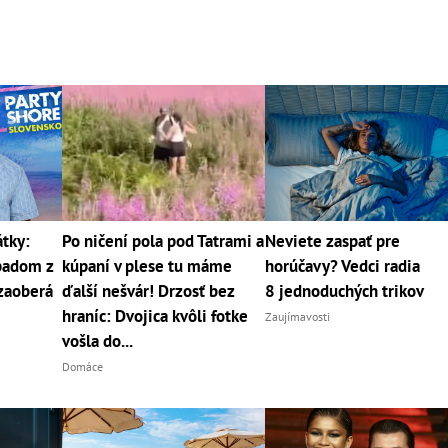
tky:
Po ničení pola pod Tatrami a
Neviete zaspať pre
padom z
kúpaní v plese tu máme
horúčavy? Vedci radia
 zaoberá
ďalší nešvár! Drzosť bez
8 jednoduchých trikov
hraníc: Dvojica kvôli fotke
Zaujímavosti
vošla do...
Domáce