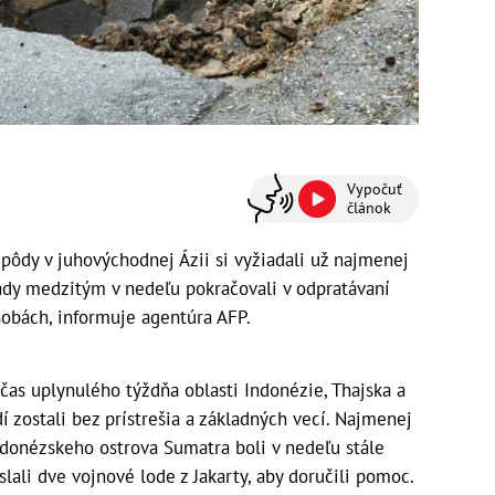
Vypočuť
článok
pôdy v juhovýchodnej Ázii si vyžiadali už najmenej
ady medzitým v nedeľu pokračovali v odpratávaní
sobách, informuje agentúra AFP.
as uplynulého týždňa oblasti Indonézie, Thajska a
dí zostali bez prístrešia a základných vecí. Najmenej
ndonézskeho ostrova Sumatra boli v nedeľu stále
lali dve vojnové lode z Jakarty, aby doručili pomoc.