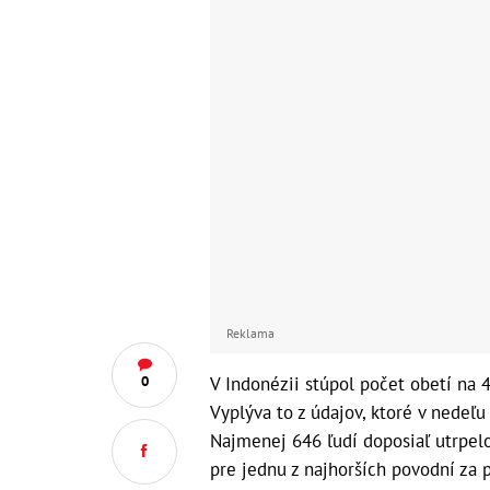
Reklama
V Indonézii stúpol počet obetí na 4
0
Vyplýva to z údajov, ktoré v nedeľu
Najmenej 646 ľudí doposiaľ utrpelo
pre jednu z najhorších povodní za 