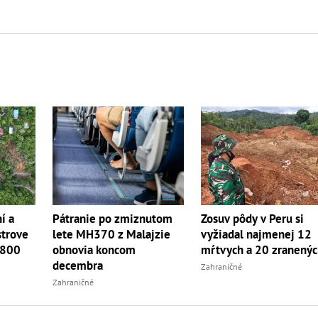
í a
Pátranie po zmiznutom
Zosuv pôdy v Peru si
strove
lete MH370 z Malajzie
vyžiadal najmenej 12
 800
obnovia koncom
mŕtvych a 20 zranený
decembra
Zahraničné
Zahraničné