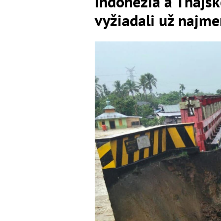
Indonézia a Thajsk
vyžiadali už najme