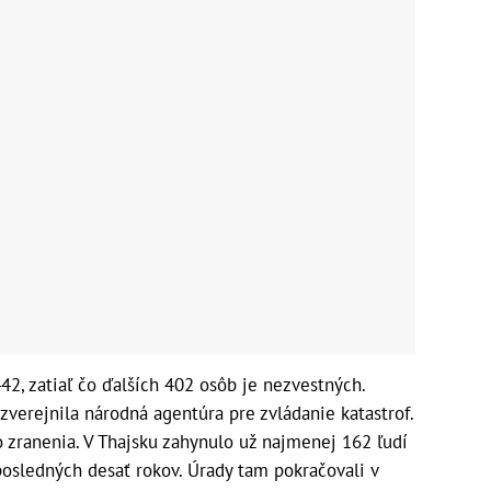
42, zatiaľ čo ďalších 402 osôb je nezvestných.
 zverejnila národná agentúra pre zvládanie katastrof.
 zranenia. V Thajsku zahynulo už najmenej 162 ľudí
posledných desať rokov. Úrady tam pokračovali v