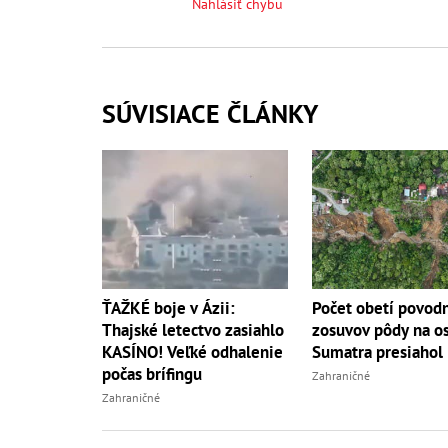
Nahlásiť chybu
SÚVISIACE ČLÁNKY
ŤAŽKÉ boje v Ázii:
Počet obetí povodn
Thajské letectvo zasiahlo
zosuvov pôdy na o
KASÍNO! Veľké odhalenie
Sumatra presiahol
počas brífingu
Zahraničné
Zahraničné