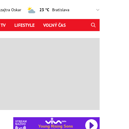
, zajtra Oskar
23 °C
 TV
LIFESTYLE
VOĽNÝ ČAS
STREAM
NAŽIVO
Young Rising Sons