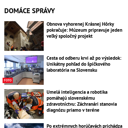
DOMÁCE SPRÁVY
Obnova vyhorenej Krásnej Hôrky
pokračuje: Múzeum pripravuje jeden
veľký spoločný projekt
Cesta od odberu krvi až po výsledok:
Unikátny pohľad do špičkového
laboratória na Slovensku
FOTO
Umelá inteligencia a robotika
pomáhajú slovenskému
zdravotníctvu: Záchranári stanovia
diagnózu priamo v teréne
Po extrémnych horúčavách prichádza