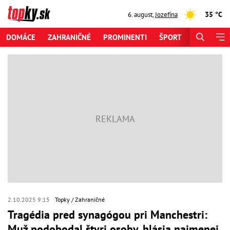
35 °C
6. august
,
Jozefína
DOMÁCE
ZAHRANIČNÉ
PROMINENTI
ŠPORT
ZAUJÍMAV
2.10.2025 9:15
Topky
Zahraničné
Tragédia pred synagógou pri Manchestri:
Muž podobodal štyri osoby, hlásia najmenej