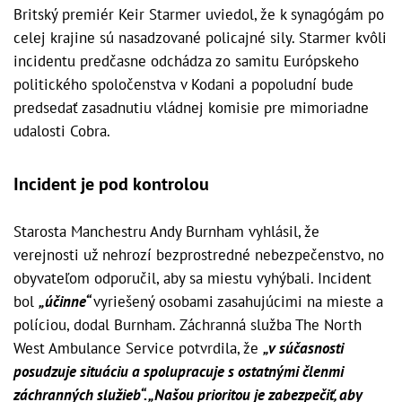
Britský premiér Keir Starmer uviedol, že k synagógám po
celej krajine sú nasadzované policajné sily. Starmer kvôli
incidentu predčasne odchádza zo samitu Európskeho
politického spoločenstva v Kodani a popoludní bude
predsedať zasadnutiu vládnej komisie pre mimoriadne
udalosti Cobra.
Incident je pod kontrolou
Starosta Manchestru Andy Burnham vyhlásil, že
verejnosti už nehrozí bezprostredné nebezpečenstvo, no
obyvateľom odporučil, aby sa miestu vyhýbali. Incident
bol
„účinne“
vyriešený osobami zasahujúcimi na mieste a
políciou, dodal Burnham. Záchranná služba The North
West Ambulance Service potvrdila, že
„v súčasnosti
posudzuje situáciu a spolupracuje s ostatnými členmi
záchranných služieb“. „Našou prioritou je zabezpečiť, aby