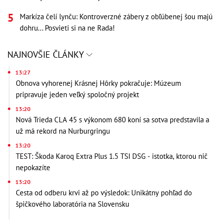
Markíza čelí lynču: Kontroverzné zábery z obľúbenej šou majú
dohru... Posvieti si na ne Rada!
NAJNOVŠIE ČLÁNKY
13:27
Obnova vyhorenej Krásnej Hôrky pokračuje: Múzeum
pripravuje jeden veľký spoločný projekt
13:20
Nová Trieda CLA 45 s výkonom 680 koní sa sotva predstavila a
už má rekord na Nurburgringu
13:20
TEST: Škoda Karoq Extra Plus 1.5 TSI DSG - istotka, ktorou nič
nepokazíte
13:20
Cesta od odberu krvi až po výsledok: Unikátny pohľad do
špičkového laboratória na Slovensku