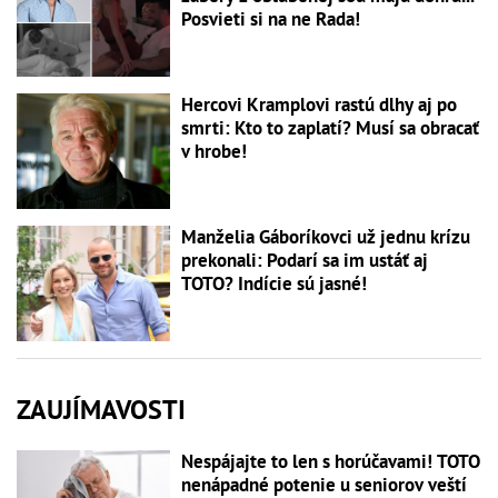
Posvieti si na ne Rada!
Hercovi Kramplovi rastú dlhy aj po
smrti: Kto to zaplatí? Musí sa obracať
v hrobe!
Manželia Gáboríkovci už jednu krízu
prekonali: Podarí sa im ustáť aj
TOTO? Indície sú jasné!
ZAUJÍMAVOSTI
Nespájajte to len s horúčavami! TOTO
nenápadné potenie u seniorov veští