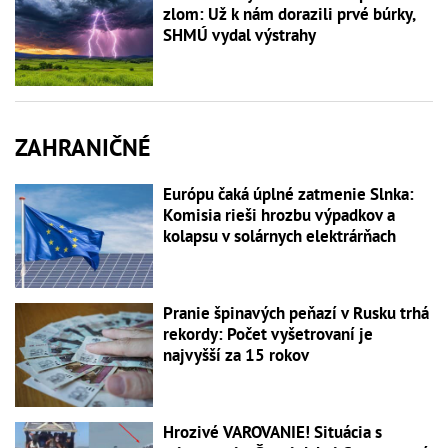
zlom: Už k nám dorazili prvé búrky,
SHMÚ vydal výstrahy
ZAHRANIČNÉ
Európu čaká úplné zatmenie Slnka:
Komisia rieši hrozbu výpadkov a
kolapsu v solárnych elektrárňach
Pranie špinavých peňazí v Rusku trhá
rekordy: Počet vyšetrovaní je
najvyšší za 15 rokov
Hrozivé VAROVANIE! Situácia s