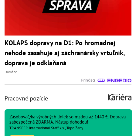
KOLAPS dopravy na D1: Po hromadnej
nehode zasahuje aj záchranársky vrtuľník,
doprava je odklaňaná
Domáce
Pracovné pozície
Zásobovač/ka výrobných liniek so mzdou až 1440 €. Doprava
zabezpečená ZDARMA. Nástup dohodou!
TRANSFER International Staff k.s., Topoľčany