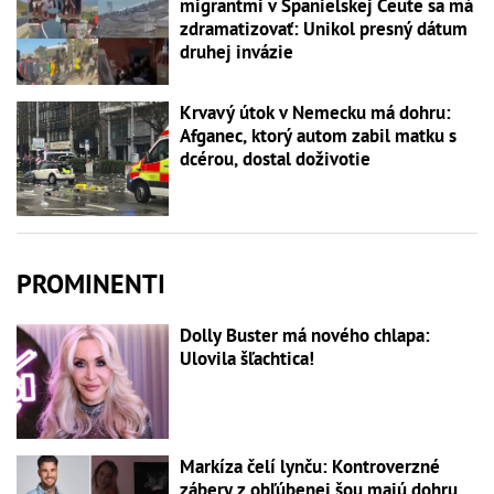
migrantmi v Španielskej Ceute sa má
zdramatizovať: Unikol presný dátum
druhej invázie
Krvavý útok v Nemecku má dohru:
Afganec, ktorý autom zabil matku s
dcérou, dostal doživotie
PROMINENTI
Dolly Buster má nového chlapa:
Ulovila šľachtica!
Markíza čelí lynču: Kontroverzné
zábery z obľúbenej šou majú dohru...