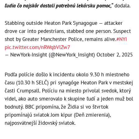
ľudia čo najskôr dostali potrebnú lekársku pomoc,“
dodala.
Stabbing outside Heaton Park Synagogue — attacker
drove car into pedestrians, stabbed one person. Suspect
shot by Greater Manchester Police, remains alive.
#NYI
pic.twitter.com/nRWqbVlZw7
— NewYork-Insight (@NewYork_Insight)
October 2, 2025
Podľa polície došlo k incidentu okolo 9.30 h miestneho
času (10.30 h SELČ) pri synagóge Heaton Park v mestskej
časti Crumpsall. Políciu na miesto privolal svedok, ktorý
videl, ako auto smerovalo k skupine ľudí a jeden muž bol
bodnutý. BBC pripomína, že Židia si vo štvrtok
pripomínajú sviatok Jom kipur (Deň zmierenia),
najposvätnejší židovský sviatok.