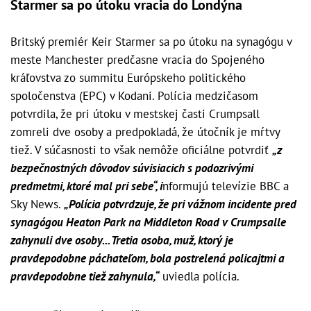
Starmer sa po útoku vracia do Londýna
Britský premiér Keir Starmer sa po útoku na synagógu v
meste Manchester predčasne vracia do Spojeného
kráľovstva zo summitu Európskeho politického
spoločenstva (EPC) v Kodani. Polícia medzičasom
potvrdila, že pri útoku v mestskej časti Crumpsall
zomreli dve osoby a predpokladá, že útočník je mŕtvy
tiež. V súčasnosti to však nemôže oficiálne potvrdiť
„z
bezpečnostných dôvodov súvisiacich s podozrivými
predmetmi, ktoré mal pri sebe“, i
nformujú televízie BBC a
Sky News.
„Polícia potvrdzuje, že pri vážnom incidente pred
synagógou Heaton Park na Middleton Road v Crumpsalle
zahynuli dve osoby... Tretia osoba, muž, ktorý je
pravdepodobne páchateľom, bola postrelená policajtmi a
pravdepodobne tiež zahynula,“
uviedla polícia.