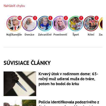
Nahlásiť chybu
16
3
5
2
7
2
Najčítanejšie
Domáce
Zahraničné
Prominenti
Šport
Krimi
Zaují
SÚVISIACE ČLÁNKY
Krvavý útok v rodinnom dome: 65-
ročný muž udieral muža do tváre,
potom ho bodol do krku
Polícia identifikovala podozrivého z