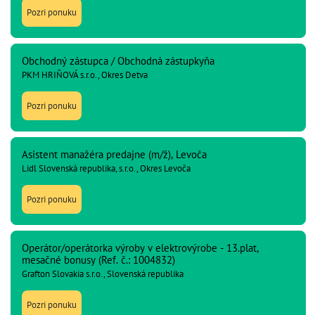
Pozri ponuku
Obchodný zástupca / Obchodná zástupkyňa
PKM HRIŇOVÁ s.r.o., Okres Detva
Pozri ponuku
Asistent manažéra predajne (m/ž), Levoča
Lidl Slovenská republika, s.r.o., Okres Levoča
Pozri ponuku
Operátor/operátorka výroby v elektrovýrobe - 13.plat,
mesačné bonusy (Ref. č.: 1004832)
Grafton Slovakia s.r.o., Slovenská republika
Pozri ponuku