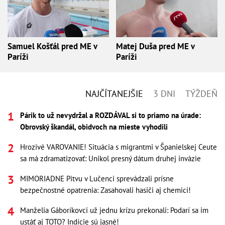
Samuel Košťál pred ME v
Matej Duša pred ME v
Paríži
Paríži
NAJČÍTANEJŠIE
3 DNI
TÝŽDEŇ
Párik to už nevydržal a ROZDÁVAL si to priamo na úrade:
Obrovský škandál, obidvoch na mieste vyhodili
Hrozivé VAROVANIE! Situácia s migrantmi v Španielskej Ceute
sa má zdramatizovať: Unikol presný dátum druhej invázie
MIMORIADNE Pitvu v Lučenci sprevádzali prísne
bezpečnostné opatrenia: Zasahovali hasiči aj chemici!
Manželia Gáboríkovci už jednu krízu prekonali: Podarí sa im
ustáť aj TOTO? Indície sú jasné!