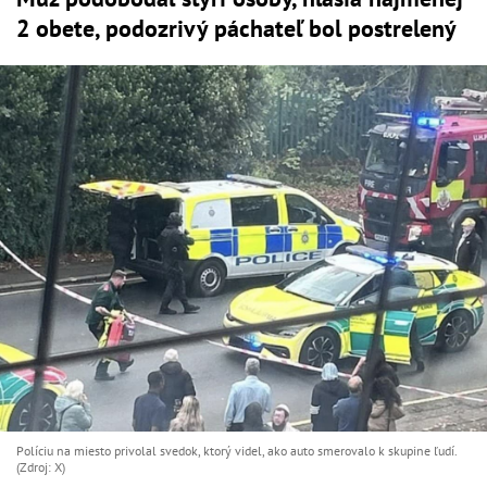
2 obete, podozrivý páchateľ bol postrelený
Políciu na miesto privolal svedok, ktorý videl, ako auto smerovalo k skupine ľudí.
(Zdroj: X)