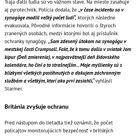
Traja ďalší ľudia sú vo vážnom stave. Na mieste zasahuje
aj pyrotechnik. Polícia dodala, že
„v čase incidentu sa v
synagóge modlil veľký počet ľudí“,
ktorých následne
evakuovala. Pôvodné informácie hovorili o štyroch
zranených osobách, medzi ktorými bol aj príslušník
ochranky synagógy.
„Som zdesený útokom na synagógu v
mestskej časti Crumpsall. Fakt, že k tomu došlo v sviatok Jom
kipur (Deň zmierenia), v najposvätnejší deň židovského
kalendára, ho činí o to strašnejším... Moje myšlienky sú s
blízkymi všetkých postihnutých a ďakujem záchranným
službám a všetkým, ktorí ako prví zasiahli,“
vyhlásil
Starmer.
Británia zvyšuje ochranu
Pred nástupom do lietadla tiež oznámil, že počet
policajtov monitorujúcich bezpečnosť v britských