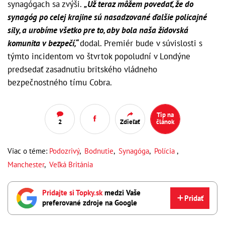
synagógach sa zvýši.
„Už teraz môžem povedať, že do
synagóg po celej krajine sú nasadzované ďalšie policajné
sily, a urobíme všetko pre to, aby bola naša židovská
komunita v bezpečí,“
dodal. Premiér bude v súvislosti s
týmto incidentom vo štvrtok popoludní v Londýne
predsedať zasadnutiu britského vládneho
bezpečnostného tímu Cobra.
Tip na
2
Zdieľať
článok
Viac o téme:
Podozrivý
,
Bodnutie
,
Synagóga
,
Polícia
,
Manchester
,
Veľká Británia
Pridajte si Topky.sk
medzi Vaše
Pridať
preferované zdroje na Google