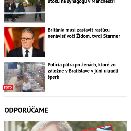
útoku na synagógu v Manchestri
Británia musí zastaviť rastúcu
nenávisť voči Židom, tvrdí Starmer
Polícia pátra po ženách, ktoré zo
záložne v Bratislave v júni ukradli
šperk
FOTO
ODPORÚČAME