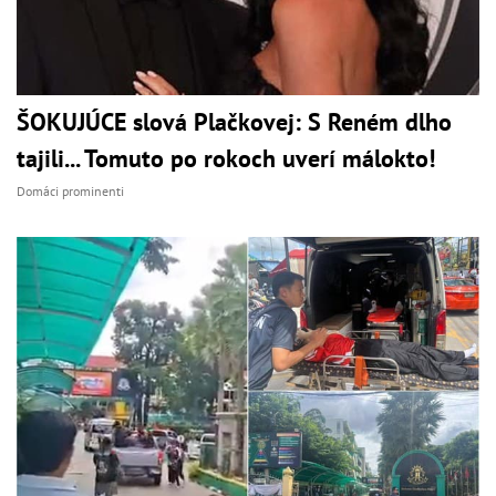
ŠOKUJÚCE slová Plačkovej: S Reném dlho
tajili... Tomuto po rokoch uverí málokto!
Domáci prominenti