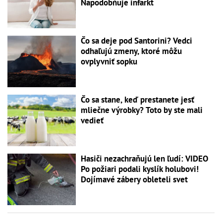
Napodobňuje infarkt
Čo sa deje pod Santorini? Vedci
odhaľujú zmeny, ktoré môžu
ovplyvniť sopku
Čo sa stane, keď prestanete jesť
mliečne výrobky? Toto by ste mali
vedieť
Hasiči nezachraňujú len ľudí: VIDEO
Po požiari podali kyslík holubovi!
Dojímavé zábery obleteli svet