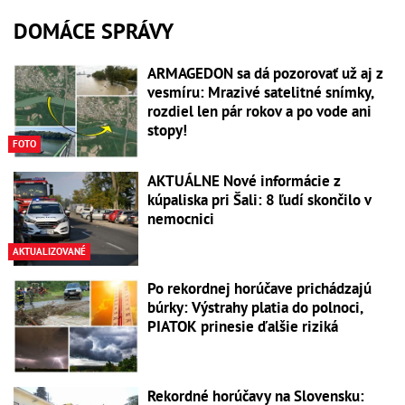
DOMÁCE SPRÁVY
ARMAGEDON sa dá pozorovať už aj z
vesmíru: Mrazivé satelitné snímky,
rozdiel len pár rokov a po vode ani
stopy!
FOTO
AKTUÁLNE Nové informácie z
kúpaliska pri Šali: 8 ľudí skončilo v
nemocnici
AKTUALIZOVANÉ
Po rekordnej horúčave prichádzajú
búrky: Výstrahy platia do polnoci,
PIATOK prinesie ďalšie riziká
Rekordné horúčavy na Slovensku: