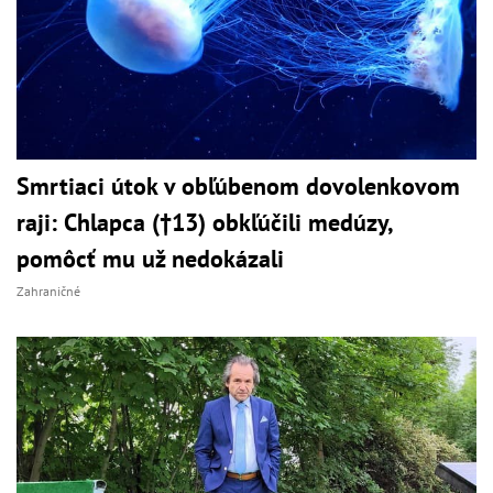
Smrtiaci útok v obľúbenom dovolenkovom
raji: Chlapca (†13) obkľúčili medúzy,
pomôcť mu už nedokázali
Zahraničné