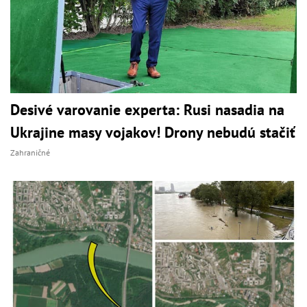
Desivé varovanie experta: Rusi nasadia na
Ukrajine masy vojakov! Drony nebudú stačiť
Zahraničné