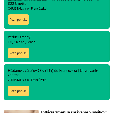
800 € netto
CHRISTAL s. r. o., Francúzsko
Pozri ponuku
Vedúci zmeny
LKQ SK s.r.o., Senec
Pozri ponuku
Hľadáme zváračov CO₂ (135) do Francúzska | Ubytovanie
zdarma
CHRISTAL s. r. o., Francúzsko
Pozri ponuku
Inflácia zmenila správanie Slovákov: