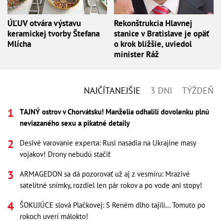
ÚĽUV otvára výstavu
Rekonštrukcia Hlavnej
keramickej tvorby Štefana
stanice v Bratislave je opäť
Mlícha
o krok bližšie, uviedol
minister Ráž
NAJČÍTANEJŠIE
3 DNI
TÝŽDEŇ
TAJNÝ ostrov v Chorvátsku! Manželia odhalili dovolenku plnú
neviazaného sexu a pikatné detaily
Desivé varovanie experta: Rusi nasadia na Ukrajine masy
vojakov! Drony nebudú stačiť
ARMAGEDON sa dá pozorovať už aj z vesmíru: Mrazivé
satelitné snímky, rozdiel len pár rokov a po vode ani stopy!
ŠOKUJÚCE slová Plačkovej: S Reném dlho tajili... Tomuto po
rokoch uverí málokto!