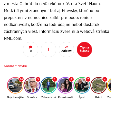
z mesta Ochrid do neďalekého kláštora Sveti Naum.
Medzi štyrmi zranenými bol aj Filevský, ktorého po
prepustení z nemocnice zatkli pre podozrenie z
nedbanlivosti, keďže na lodi údajne nebol dostatok
záchranných viest. Informáciu zverejnila webová stránka
NME.com.
Tip na
0
Zdieľať
článok
Nahlásiť chybu
16
5
2
4
7
4
Najčítanejšie
Domáce
Zahraničné
Prominenti
Šport
Krimi
Zaují