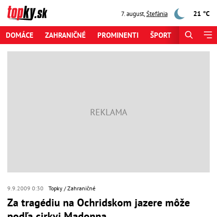
21 °C
7. august
,
Štefánia
DOMÁCE
ZAHRANIČNÉ
PROMINENTI
ŠPORT
ZAUJÍMAV
9.9.2009 0:30
Topky
Zahraničné
Za tragédiu na Ochridskom jazere môže
podľa cirkvi Madonna