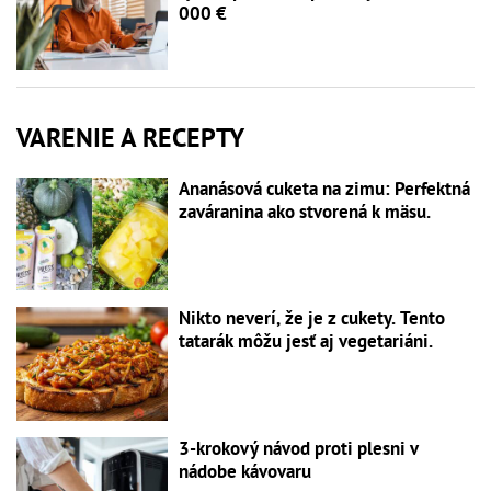
000 €
VARENIE A RECEPTY
Ananásová cuketa na zimu: Perfektná
zaváranina ako stvorená k mäsu.
Nikto neverí, že je z cukety. Tento
tatarák môžu jesť aj vegetariáni.
3-krokový návod proti plesni v
nádobe kávovaru