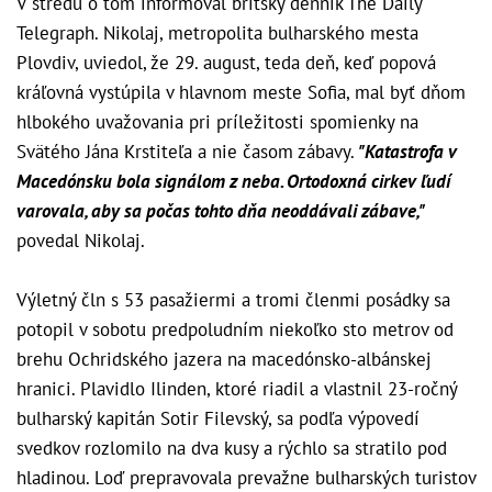
V stredu o tom informoval britský denník The Daily
Telegraph. Nikolaj, metropolita bulharského mesta
Plovdiv, uviedol, že 29. august, teda deň, keď popová
kráľovná vystúpila v hlavnom meste Sofia, mal byť dňom
hlbokého uvažovania pri príležitosti spomienky na
Svätého Jána Krstiteľa a nie časom zábavy.
"Katastrofa v
Macedónsku bola signálom z neba. Ortodoxná cirkev ľudí
varovala, aby sa počas tohto dňa neoddávali zábave,"
povedal Nikolaj.
Výletný čln s 53 pasažiermi a tromi členmi posádky sa
potopil v sobotu predpoludním niekoľko sto metrov od
brehu Ochridského jazera na macedónsko-albánskej
hranici. Plavidlo Ilinden, ktoré riadil a vlastnil 23-ročný
bulharský kapitán Sotir Filevský, sa podľa výpovedí
svedkov rozlomilo na dva kusy a rýchlo sa stratilo pod
hladinou. Loď prepravovala prevažne bulharských turistov