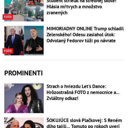
Študent strieľal na strednej škole!
Hlásia mŕtvych a množstvo
zranených
FOTO
MIMORIADNY ONLINE Trump schladil
Zelenského! Odesu zasiahol útok:
Odvolaný Fedorov túži po návrate
FOTO
PROMINENTI
Strach o hviezdu Let's Dance:
Hrôzostrašná FOTO z nemocnice a...
Zvláštny odkaz!
ŠOKUJÚCE slová Plačkovej: S Reném
dlho tajili... Tomuto po rokoch uverí