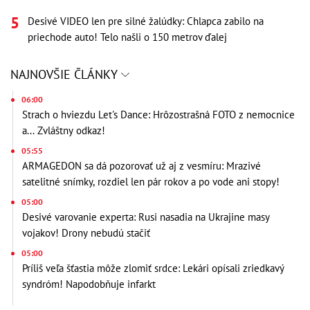
Desivé VIDEO len pre silné žalúdky: Chlapca zabilo na
priechode auto! Telo našli o 150 metrov ďalej
NAJNOVŠIE ČLÁNKY
06:00
Strach o hviezdu Let's Dance: Hrôzostrašná FOTO z nemocnice
a... Zvláštny odkaz!
05:55
ARMAGEDON sa dá pozorovať už aj z vesmíru: Mrazivé
satelitné snímky, rozdiel len pár rokov a po vode ani stopy!
05:00
Desivé varovanie experta: Rusi nasadia na Ukrajine masy
vojakov! Drony nebudú stačiť
05:00
Príliš veľa šťastia môže zlomiť srdce: Lekári opísali zriedkavý
syndróm! Napodobňuje infarkt