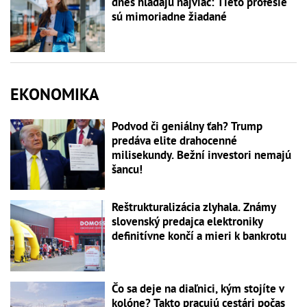
dnes hľadajú najviac: Tieto profesie
sú mimoriadne žiadané
EKONOMIKA
Podvod či geniálny ťah? Trump
predáva elite drahocenné
milisekundy. Bežní investori nemajú
šancu!
Reštrukturalizácia zlyhala. Známy
slovenský predajca elektroniky
definitívne končí a mieri k bankrotu
Čo sa deje na diaľnici, kým stojíte v
kolóne? Takto pracujú cestári počas