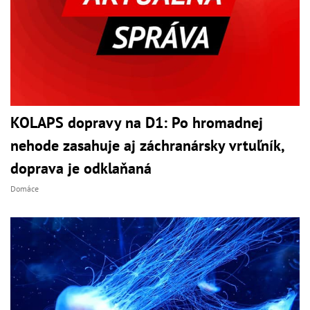
KOLAPS dopravy na D1: Po hromadnej
nehode zasahuje aj záchranársky vrtuľník,
doprava je odklaňaná
Domáce