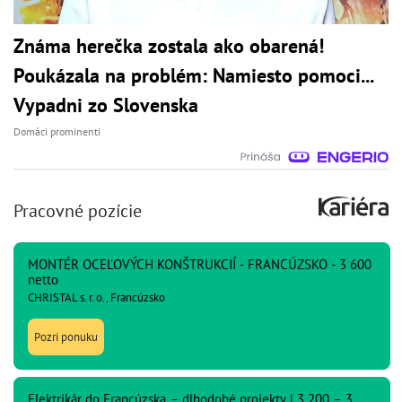
Známa herečka zostala ako obarená!
Poukázala na problém: Namiesto pomoci...
Vypadni zo Slovenska
Domáci prominenti
Pracovné pozície
MONTÉR OCEĽOVÝCH KONŠTRUKCIÍ - FRANCÚZSKO - 3 600
netto
CHRISTAL s. r. o., Francúzsko
Pozri ponuku
Elektrikár do Francúzska – dlhodobé projekty | 3 200 – 3