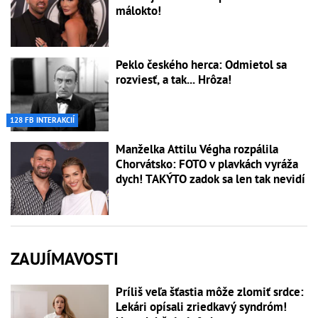
málokto!
Peklo českého herca: Odmietol sa
rozviesť, a tak... Hrôza!
128 FB INTERAKCIÍ
Manželka Attilu Végha rozpálila
Chorvátsko: FOTO v plavkách vyráža
dych! TAKÝTO zadok sa len tak nevidí
ZAUJÍMAVOSTI
Príliš veľa šťastia môže zlomiť srdce:
Lekári opísali zriedkavý syndróm!