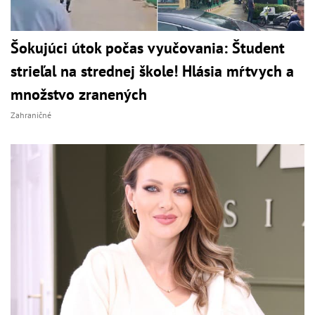
Šokujúci útok počas vyučovania: Študent
strieľal na strednej škole! Hlásia mŕtvych a
množstvo zranených
Zahraničné