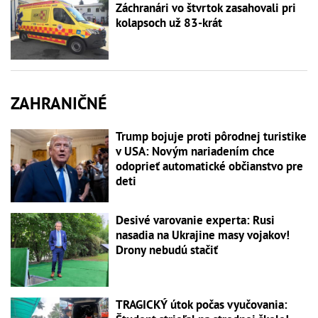
Záchranári vo štvrtok zasahovali pri
kolapsoch už 83-krát
ZAHRANIČNÉ
Trump bojuje proti pôrodnej turistike
v USA: Novým nariadením chce
odoprieť automatické občianstvo pre
deti
Desivé varovanie experta: Rusi
nasadia na Ukrajine masy vojakov!
Drony nebudú stačiť
TRAGICKÝ útok počas vyučovania: