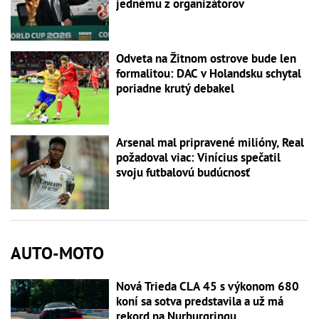
jednému z organizátorov
Odveta na Žitnom ostrove bude len
formalitou: DAC v Holandsku schytal
poriadne krutý debakel
Arsenal mal pripravené milióny, Real
požadoval viac: Vinícius spečatil
svoju futbalovú budúcnosť
AUTO-MOTO
Nová Trieda CLA 45 s výkonom 680
koní sa sotva predstavila a už má
rekord na Nurburgringu