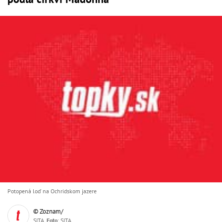
Potopená loď na Ochridskom jazere
© Zoznam/
SITA,
Foto
: SITA