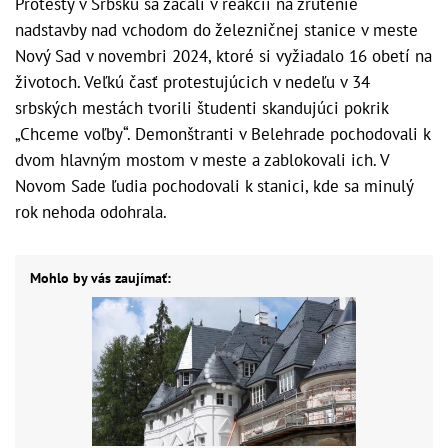
Protesty v Srbsku sa začali v reakcii na zrútenie
nadstavby nad vchodom do železničnej stanice v meste
Nový Sad v novembri 2024, ktoré si vyžiadalo 16 obetí na
životoch. Veľkú časť protestujúcich v nedeľu v 34
srbských mestách tvorili študenti skandujúci pokrik
„Chceme voľby“. Demonštranti v Belehrade pochodovali k
dvom hlavným mostom v meste a zablokovali ich. V
Novom Sade ľudia pochodovali k stanici, kde sa minulý
rok nehoda odohrala.
Mohlo by vás zaujímať: