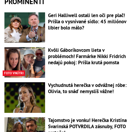
PROMINENTI
Geri Halliwell ostali len oči pre plač!
Prišla o vysnívané sídlo: 45 miliónov
libier bolo málo?
Kvôli Gáboríkovcom lieta v
problémoch! Farmárke Nikki Fridrich
nedajú pokoj: Prišla krutá pomsta
FOTO VNÚTRI
Vychudnutá herečka v odvážnej róbe:
Olivia, to snáď nemyslíš vážne!
Tajomstvo je vonku! Herečka Kristína
Svarinská POTVRDILA zásnuby, FOTO