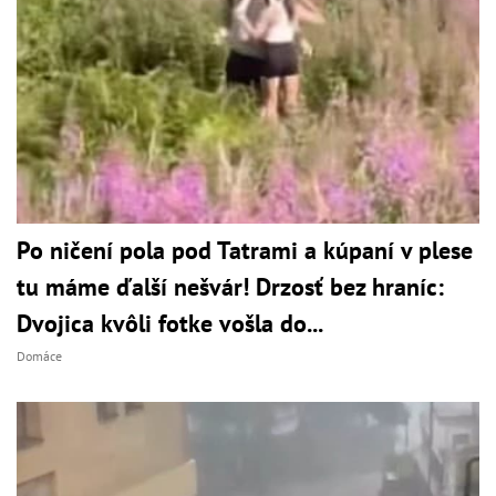
Po ničení pola pod Tatrami a kúpaní v plese
tu máme ďalší nešvár! Drzosť bez hraníc:
Dvojica kvôli fotke vošla do...
Domáce