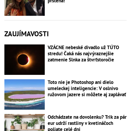
prsteňa!
ZAUJÍMAVOSTI
VZÁCNE nebeské divadlo už TÚTO
stredu! Čaká nás najvýraznejšie
zatmenie Slnka za štvrťstoročie
Toto nie je Photoshop ani dielo
umeleckej inteligencie: V oslnivo
ružovom jazere si môžete aj zaplávať
Odchádzate na dovolenku? Trik za pár
eur udrží rastliny v kvetináčoch
poliate celé dni