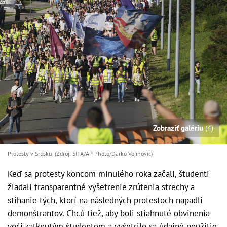
Zobraziť galériu
(4)
Protesty v Srbsku (Zdroj: SITA/AP Photo/Darko Vojinovic)
Keď sa protesty koncom minulého roka začali, študenti
žiadali transparentné vyšetrenie zrútenia strechy a
stíhanie tých, ktorí na následných protestoch napadli
demonštrantov. Chcú tiež, aby boli stiahnuté obvinenia
voči zatknutým študentom a vyšetrilo sa údajné použitie