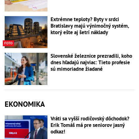
Extrémne teploty? Byty v srdci
Bratislavy majú výnimočný systém,
ktorý ešte aj šetrí náklady
FOTO
Slovenské železnice prezradili, koho
dnes hľadajú najviac: Tieto profesie
sú mimoriadne žiadané
EKONOMIKA
Vráti sa vyšší rodičovský dôchodok?
Erik Tomáš má pre seniorov jasný
odkaz!