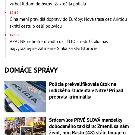
vtrhol ľuďom do bytov! Zakročila polícia
12:19
Čína mení pravidlá dopravy do Európy: Nová trasa cez Arktídu
skráti cestu o celú polovicu
12:00
VZÁCNE nebeské divadlo už TÚTO stredu! Čaká nás
najvýraznejšie zatmenie Slnka za štvrťstoročie
DOMÁCE SPRÁVY
Polícia prekvalifikovala útok na
indického študenta v Nitre! Prípad
prebrala kriminálka
Srdcervúce PRVÉ SLOVÁ manželky
dobodaného taxikára: Zmenil sa nám
život, môj Rasťo (48) stále bojuje o