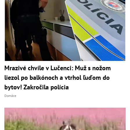
Mrazivé chvíle v Lučenci: Muž s nožom
liezol po balkónoch a vtrhol ľuďom do
bytov! Zakročila polícia
Domáce