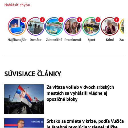
Nahlásiť chybu
16
2
4
1
7
5
Najčítanejšie
Domáce
Zahraničné
Prominenti
Šport
Krimi
Zaují
SÚVISIACE ČLÁNKY
Za víťaza volieb v dvoch srbských
mestách sa vyhlásili vládne aj
opozičné bloky
Srbsko sa zmieta v kríze, podľa Vučiča
je farebná revolúcia v slepej uličke