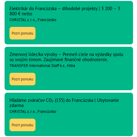
Elektrikár do Francúzska – dlhodobé projekty | 3 200 – 3
800 € netto
CHRISTAL s. r. o., Francúzsko
Pozri ponuku
Zmenový líder/ka výroby – Premeň ciele na výsledky spolu
so svojím tímom. Zaujímavé finančné ohodnotenie.
TRANSFER International Staff k.s., Nitra
Pozri ponuku
Hľadáme zváračov CO₂ (135) do Francúzska | Ubytovanie
zdarma
CHRISTAL s. r. o., Francúzsko
Pozri ponuku