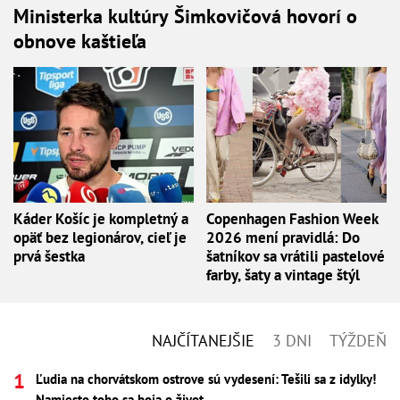
Ministerka kultúry Šimkovičová hovorí o
obnove kaštieľa
Káder Košíc je kompletný a
Copenhagen Fashion Week
opäť bez legionárov, cieľ je
2026 mení pravidlá: Do
prvá šestka
šatníkov sa vrátili pastelové
farby, šaty a vintage štýl
NAJČÍTANEJŠIE
3 DNI
TÝŽDEŇ
Ľudia na chorvátskom ostrove sú vydesení: Tešili sa z idylky!
Namiesto toho sa boja o život