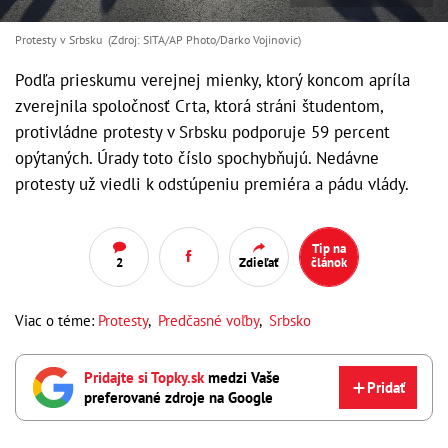
Protesty v Srbsku (Zdroj: SITA/AP Photo/Darko Vojinovic)
Podľa prieskumu verejnej mienky, ktorý koncom apríla
zverejnila spoločnosť Crta, ktorá stráni študentom,
protivládne protesty v Srbsku podporuje 59 percent
opýtaných. Úrady toto číslo spochybňujú. Nedávne
protesty už viedli k odstúpeniu premiéra a pádu vlády.
Tip na
2
Zdieľať
článok
Viac o téme:
Protesty
,
Predčasné voľby
,
Srbsko
Pridajte si Topky.sk
medzi Vaše
Pridať
preferované zdroje na Google