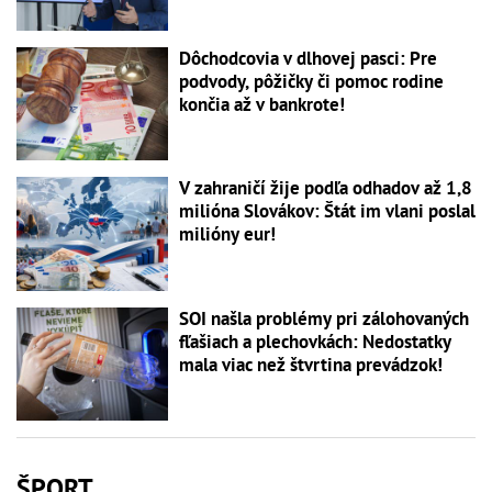
Dôchodcovia v dlhovej pasci: Pre
podvody, pôžičky či pomoc rodine
končia až v bankrote!
V zahraničí žije podľa odhadov až 1,8
milióna Slovákov: Štát im vlani poslal
milióny eur!
SOI našla problémy pri zálohovaných
fľašiach a plechovkách: Nedostatky
mala viac než štvrtina prevádzok!
ŠPORT