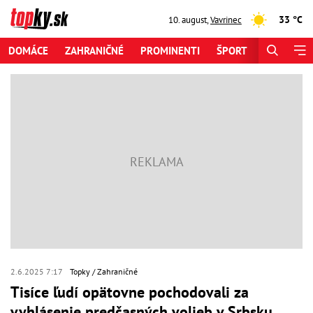
33 °C
10. august
,
Vavrinec
DOMÁCE
ZAHRANIČNÉ
PROMINENTI
ŠPORT
ZAUJÍMAV
2.6.2025 7:17
Topky
Zahraničné
Tisíce ľudí opätovne pochodovali za
vyhlásenie predčasných volieb v Srbsku