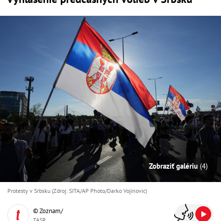
Zobraziť galériu
(4)
Protesty v Srbsku (Zdroj: SITA/AP Photo/Darko Vojinovic)
© Zoznam/
TASR