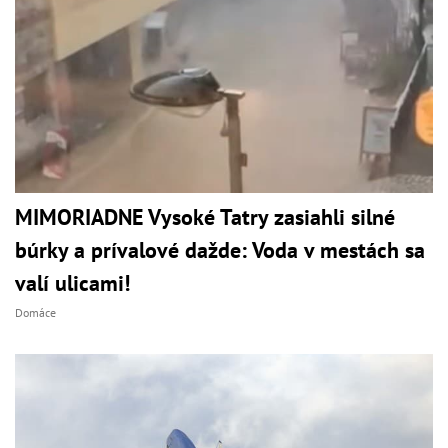
MIMORIADNE Vysoké Tatry zasiahli silné
búrky a prívalové dažde: Voda v mestách sa
valí ulicami!
Domáce