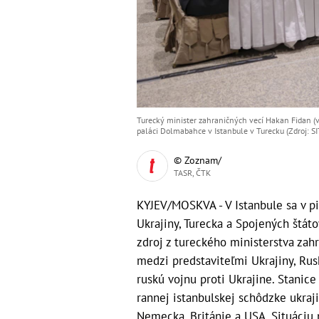
Turecký minister zahraničných vecí Hakan Fidan (v s
paláci Dolmabahce v Istanbule v Turecku (Zdroj: SI
© Zoznam/
TASR, ČTK
KYJEV/MOSKVA - V Istanbule sa v pi
Ukrajiny, Turecka a Spojených štáto
zdroj z tureckého ministerstva zah
medzi predstaviteľmi Ukrajiny, Rus
ruskú vojnu proti Ukrajine. Stanic
rannej istanbulskej schôdzke ukraj
Nemecka, Británie a USA. Situáciu