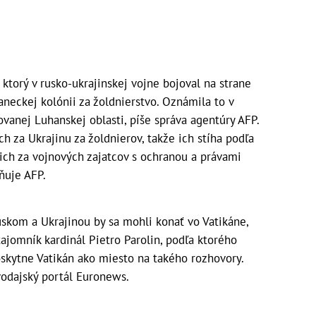
ktorý v rusko-ukrajinskej vojne bojoval na strane
taneckej kolónii za žoldnierstvo. Oznámila to v
ovanej Luhanskej oblasti, píše správa agentúry AFP.
h za Ukrajinu za žoldnierov, takže ich stíha podľa
ich za vojnových zajatcov s ochranou a právami
ňuje AFP.
kom a Ukrajinou by sa mohli konať vo Vatikáne,
tajomník kardinál Pietro Parolin, podľa ktorého
oskytne Vatikán ako miesto na takého rozhovory.
vodajský portál Euronews.