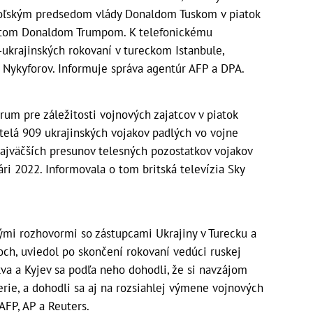
ľským predsedom vlády Donaldom Tuskom v piatok
ntom Donaldom Trumpom. K telefonickému
ukrajinských rokovaní v tureckom Istanbule,
 Nykyforov. Informuje správa agentúr AFP a DPA.
um pre záležitosti vojnových zajatcov v piatok
 telá 909 ukrajinských vojakov padlých vo vojne
ajväčších presunov telesných pozostatkov vojakov
ári 2022. Informovala o tom britská televízia Sky
ými rozhovormi so zástupcami Ukrajiny v Turecku a
och, uviedol po skončení rokovaní vedúci ruskej
va a Kyjev sa podľa neho dohodli, že si navzájom
rie, a dohodli sa aj na rozsiahlej výmene vojnových
AFP, AP a Reuters.