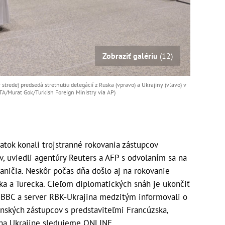
Zobraziť galériu
(12)
trede) predsedá stretnutiu delegácií z Ruska (vpravo) a Ukrajiny (vľavo) v
TA/Murat Gok/Turkish Foreign Ministry via AP)
atok konali trojstranné rokovania zástupcov
v, uviedli agentúry Reuters a AFP s odvolaním sa na
raničia. Neskôr počas dňa došlo aj na rokovanie
ka a Turecka. Cieľom diplomatických snáh je ukončiť
e BBC a server RBK-Ukrajina medzitým informovali o
inských zástupcov s predstaviteľmi Francúzska,
 na Ukrajine sledujeme ONLINE.