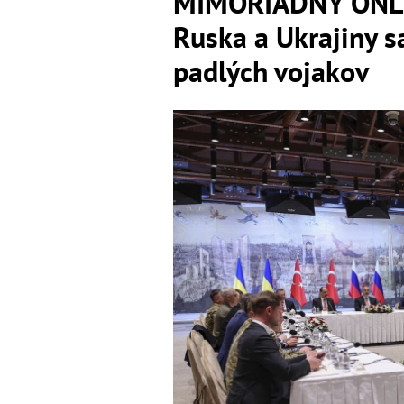
MIMORIADNY ONLI
Ruska a Ukrajiny sa
padlých vojakov