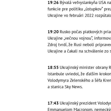
19:26
Bývalá veľvyslankyňa USA na 
funkcie pre politiku „ústupkov“ pr
Ukrajine vo februári 2022 rozpútal
19:20
Rusko počas piatkových pria
Ukrajine „večnou vojnou“, informova
Zdroj tvrdí, že Rusi neboli priprav
Ukrajine a čakali na schválenie zo 
18:55
Ukrajinský minister obrany
Istanbule uviedol, že ďalším kroko
Volodymyra Zelenského a šéfa Krem
a stanica Sky News.
17:43
Ukrajinský prezident Volod
Emmanuelom Macronom, nemeckým 