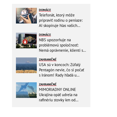
DOMÁCE
Telefonát, ktorý môže
pripraviť rodinu o peniaze:
AI skopíruje hlas vašich
blízkych, odborníci radia
DOMÁCE
jednoduchý trik
NBS upozorňuje na
problémovú spoločnosť:
Nemá oprávnenie, klienti sa
vystavujú veľkému riziku
ZAHRANIČNÉ
USA sú v koncoch: Zúfalý
Pentagón nevie, čo si počať
s Iránom! Rady hľadá u
analytikov
ZAHRANIČNÉ
MIMORIADNY ONLINE
Ukrajina opäť udrela na
rafinériu stovky km od
hraníc! Kyjev získa zabavené
plavidlo Rusov