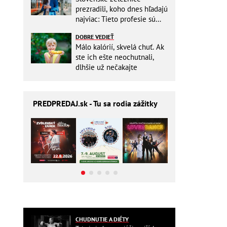
prezradili, koho dnes hľadajú
najviac: Tieto profesie sú
mimoriadne žiadané
DOBRE VEDIEŤ
Málo kalórií, skvelá chuť. Ak
ste ich ešte neochutnali,
dlhšie už nečakajte
PREDPREDAJ
.sk - Tu sa rodia zážitky
CHUDNUTIE A DIÉTY