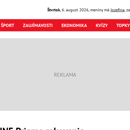
Štvrtok
,
6. august
2026
,
meniny má
Jozefína
, z
ŠPORT
ZAUJÍMAVOSTI
EKONOMIKA
KVÍZY
TOPKY