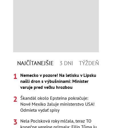
NAJČÍTANEJŠIE
3 DNI
TÝŽDEŇ
Nemecko v pozore! Na letisku v Lipsku
našli dron s výbušninami: Minister
varuje pred veľku hrozbou
Škandál okolo Epsteina pokračuje:
Nové Mexiko žaluje ministerstvo USA!
Odmieta vydať spisy
Nela Pocisková roky mlčala, teraz TO
konečne verejne priznala: Filip Tůma ju