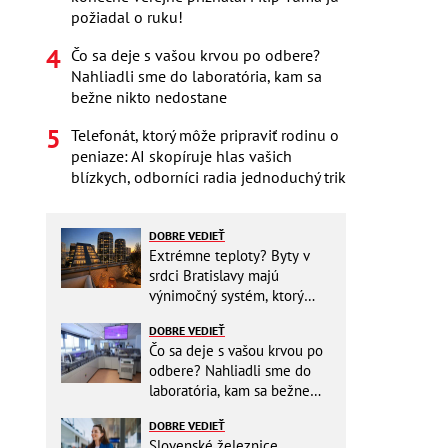
požiadal o ruku!
Čo sa deje s vašou krvou po odbere?
Nahliadli sme do laboratória, kam sa
bežne nikto nedostane
Telefonát, ktorý môže pripraviť rodinu o
peniaze: AI skopíruje hlas vašich
blízkych, odborníci radia jednoduchý trik
DOBRE VEDIEŤ
Extrémne teploty? Byty v
srdci Bratislavy majú
výnimočný systém, ktorý
ešte aj šetrí náklady
DOBRE VEDIEŤ
Čo sa deje s vašou krvou po
odbere? Nahliadli sme do
laboratória, kam sa bežne
nikto nedostane
DOBRE VEDIEŤ
Slovenské železnice