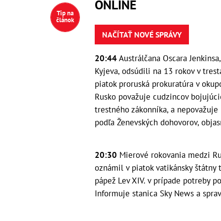
ONLINE
Tip na
článok
NAČÍTAŤ NOVÉ SPRÁVY
20:44
Austrálčana Oscara Jenkinsa, 
Kyjeva, odsúdili na 13 rokov v tres
piatok proruská prokuratúra v okup
Rusko považuje cudzincov bojujúcic
trestného zákonníka, a nepovažuje 
podľa Ženevských dohovorov, objas
20:30
Mierové rokovania medzi Rus
oznámil v piatok vatikánsky štátny 
pápež Lev XIV. v prípade potreby p
Informuje stanica Sky News a spra