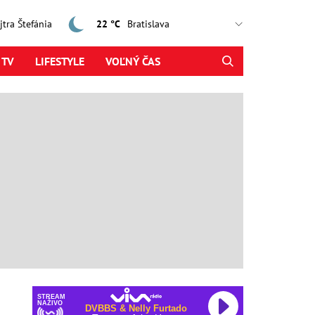
ajtra Štefánia
22 °C
 TV
LIFESTYLE
VOĽNÝ ČAS
STREAM
NAŽIVO
DVBBS & Nelly Furtado