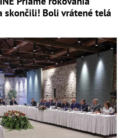
NE Priame rokovania
 skončili! Boli vrátené telá