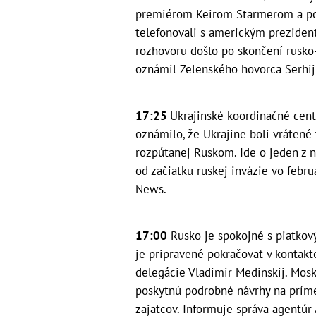
premiérom Keirom Starmerom a po
telefonovali s americkým prezide
rozhovoru došlo po skončení rusko-
oznámil Zelenského hovorca Serhij
17:25
Ukrajinské koordinačné centr
oznámilo, že Ukrajine boli vrátené
rozpútanej Ruskom. Ide o jeden z n
od začiatku ruskej invázie vo febru
News.
17:00
Rusko je spokojné s piatkov
je pripravené pokračovať v kontakt
delegácie Vladimir Medinskij. Mosk
poskytnú podrobné návrhy na príme
zajatcov. Informuje správa agentúr 