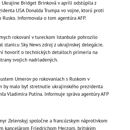
Ukrajine Bridget Brinková v apríli odstúpila z
ezidenta USA Donalda Trumpa vo vojne, ktorú proti
o Rusko. Informovala o tom agentúra AFP.
mych rokovaní v tureckom Istanbule pohrozilo
l stanicu Sky News zdroj z ukrajinskej delegácie.
ení hovoriť o technických detailoch prímeria na
strany svojich nadriadených.
 Rustem Umerov po rokovaniach s Ruskom v
m by malo byť stretnutie ukrajinského prezidenta
ľa Vladimira Putina. Informuje správa agentúry AFP
ymyr Zelenskyj spoločne a francúzskym náprotivkom
kancelárom Friedrichom Merzom, britským