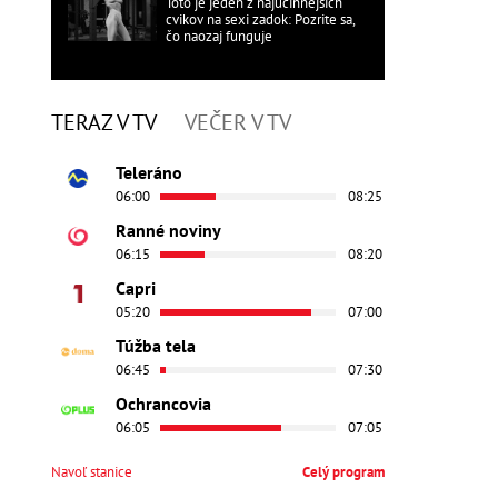
Toto je jeden z najúčinnejších
cvikov na sexi zadok: Pozrite sa,
čo naozaj funguje
TERAZ V TV
VEČER V TV
Teleráno
06:00
08:25
Ranné noviny
06:15
08:20
Capri
05:20
07:00
Túžba tela
06:45
07:30
Ochrancovia
06:05
07:05
Navoľ stanice
Celý program