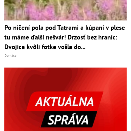
Po ničení pola pod Tatrami a kúpaní v plese
tu máme ďalší nešvár! Drzosť bez hraníc:
Dvojica kvôli fotke vošla do...
Domáce