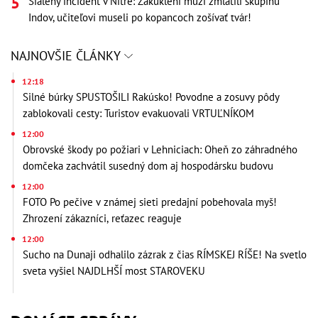
Šialený incident v Nitre: Zakuklení muži zmlátili skupinu
Indov, učiteľovi museli po kopancoch zošívať tvár!
NAJNOVŠIE ČLÁNKY
12:18
Silné búrky SPUSTOŠILI Rakúsko! Povodne a zosuvy pôdy
zablokovali cesty: Turistov evakuovali VRTUĽNÍKOM
12:00
Obrovské škody po požiari v Lehniciach: Oheň zo záhradného
domčeka zachvátil susedný dom aj hospodársku budovu
12:00
FOTO Po pečive v známej sieti predajní pobehovala myš!
Zhrození zákazníci, reťazec reaguje
12:00
Sucho na Dunaji odhalilo zázrak z čias RÍMSKEJ RÍŠE! Na svetlo
sveta vyšiel NAJDLHŠÍ most STAROVEKU