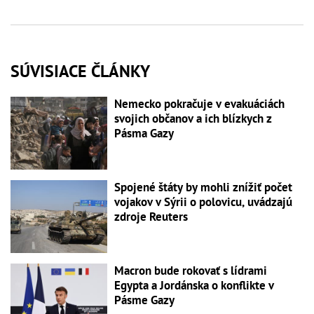
SÚVISIACE ČLÁNKY
Nemecko pokračuje v evakuáciách
svojich občanov a ich blízkych z
Pásma Gazy
Spojené štáty by mohli znížiť počet
vojakov v Sýrii o polovicu, uvádzajú
zdroje Reuters
Macron bude rokovať s lídrami
Egypta a Jordánska o konflikte v
Pásme Gazy