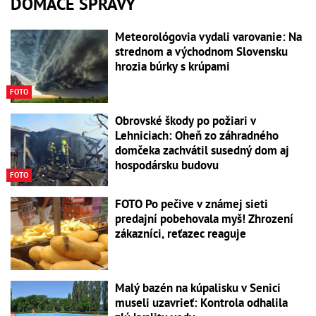
DOMÁCE SPRÁVY
Meteorológovia vydali varovanie: Na
strednom a východnom Slovensku
hrozia búrky s krúpami
FOTO
Obrovské škody po požiari v
Lehniciach: Oheň zo záhradného
domčeka zachvátil susedný dom aj
hospodársku budovu
FOTO
FOTO Po pečive v známej sieti
predajní pobehovala myš! Zhrození
zákazníci, reťazec reaguje
Malý bazén na kúpalisku v Senici
museli uzavrieť: Kontrola odhalila