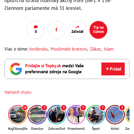
opozičná strana Islamský akčný front (IAF). V 138-
člennom parlamente má 31 kresiel.
Tip na
0
Zdieľať
článok
Viac o téme:
Jordánsko
,
Moslimské bratstvo
,
Zákaz
,
Islam
Pridajte si Topky.sk
medzi Vaše
Pridať
preferované zdroje na Google
Nahlásiť chybu
16
3
4
3
7
3
Najčítanejšie
Domáce
Zahraničné
Prominenti
Šport
Krimi
Zaují