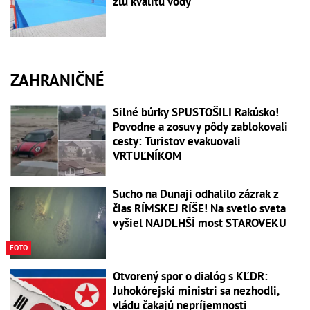
zlú kvalitu vody
ZAHRANIČNÉ
Silné búrky SPUSTOŠILI Rakúsko!
Povodne a zosuvy pôdy zablokovali
cesty: Turistov evakuovali
VRTUĽNÍKOM
Sucho na Dunaji odhalilo zázrak z
čias RÍMSKEJ RÍŠE! Na svetlo sveta
vyšiel NAJDLHŠÍ most STAROVEKU
FOTO
Otvorený spor o dialóg s KĽDR:
Juhokórejskí ministri sa nezhodli,
vládu čakajú nepríjemnosti