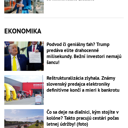
EKONOMIKA
Podvod či geniálny ťah? Trump
predáva elite drahocenné
milisekundy. Bežní investori nemajú
šancu!
Reštrukturalizácia zlyhala. Známy
slovenský predajca elektroniky
definitívne končí a mieri k bankrotu
Čo sa deje na diaľnici, kým stojíte v
kolóne? Takto pracujú cestári počas
letnej údržby! (foto)