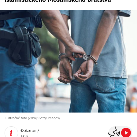
Ilustračné foto (Zdroj: Getty Images)
© Zoznam/
TASR