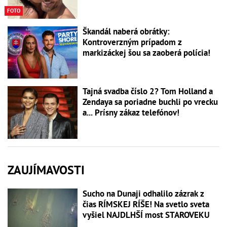
FOTO
Škandál naberá obrátky:
Kontroverzným prípadom z
markizáckej šou sa zaoberá polícia!
Tajná svadba číslo 2? Tom Holland a
Zendaya sa poriadne buchli po vrecku
a... Prísny zákaz telefónov!
ZAUJÍMAVOSTI
Sucho na Dunaji odhalilo zázrak z
čias RÍMSKEJ RÍŠE! Na svetlo sveta
vyšiel NAJDLHŠÍ most STAROVEKU