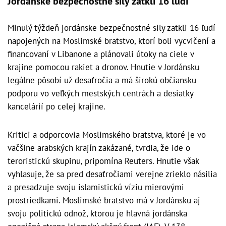
Jordánske bezpečnostné sily zatkli 16 ľudí
Minulý týždeň jordánske bezpečnostné sily zatkli 16 ľudí
napojených na Moslimské bratstvo, ktorí boli vycvičení a
financovaní v Libanone a plánovali útoky na ciele v
krajine pomocou rakiet a dronov. Hnutie v Jordánsku
legálne pôsobí už desaťročia a má širokú občiansku
podporu vo veľkých mestských centrách a desiatky
kancelárií po celej krajine.
Kritici a odporcovia Moslimského bratstva, ktoré je vo
väčšine arabských krajín zakázané, tvrdia, že ide o
teroristickú skupinu, pripomína Reuters. Hnutie však
vyhlasuje, že sa pred desaťročiami verejne zrieklo násilia
a presadzuje svoju islamistickú víziu mierovými
prostriedkami. Moslimské bratstvo má v Jordánsku aj
svoju politickú odnož, ktorou je hlavná jordánska