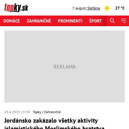
27 °C
7. august
,
Štefánia
DOMÁCE
ZAHRANIČNÉ
PROMINENTI
ŠPORT
ZAUJÍMAV
23.4.2025 15:39
Topky
Zahraničné
Jordánsko zakázalo všetky aktivity
islamistického Moslimského bratstva