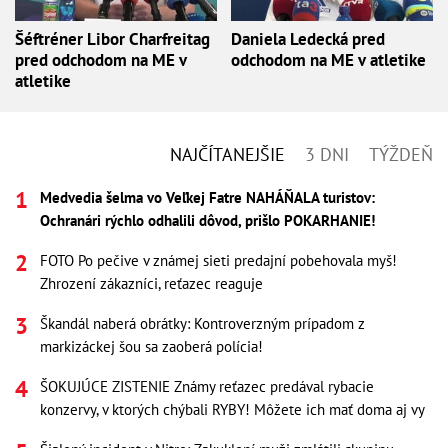
Šéftréner Libor Charfreitag
Daniela Ledecká pred
pred odchodom na ME v
odchodom na ME v atletike
atletike
NAJČÍTANEJŠIE
3 DNI
TÝŽDEŇ
Medvedia šelma vo Veľkej Fatre NAHÁŇALA turistov:
Ochranári rýchlo odhalili dôvod, prišlo POKARHANIE!
FOTO Po pečive v známej sieti predajní pobehovala myš!
Zhrození zákazníci, reťazec reaguje
Škandál naberá obrátky: Kontroverzným prípadom z
markizáckej šou sa zaoberá polícia!
ŠOKUJÚCE ZISTENIE Známy reťazec predával rybacie
konzervy, v ktorých chýbali RYBY! Môžete ich mať doma aj vy