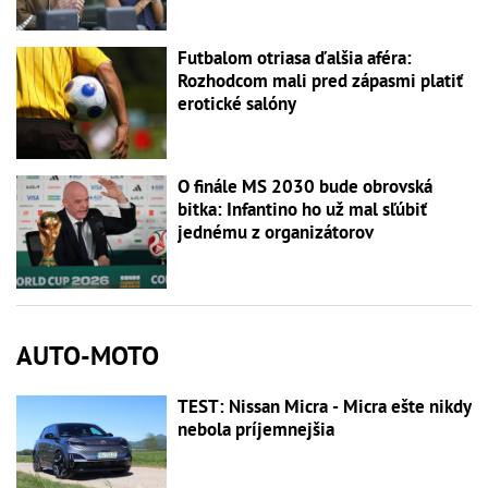
Futbalom otriasa ďalšia aféra:
Rozhodcom mali pred zápasmi platiť
erotické salóny
O finále MS 2030 bude obrovská
bitka: Infantino ho už mal sľúbiť
jednému z organizátorov
AUTO-MOTO
TEST: Nissan Micra - Micra ešte nikdy
nebola príjemnejšia