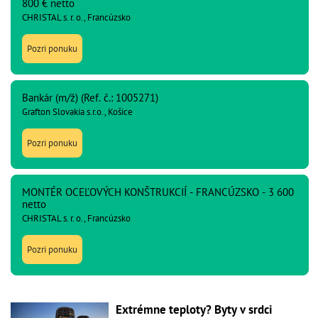
800 € netto
CHRISTAL s. r. o., Francúzsko
Pozri ponuku
Bankár (m/ž) (Ref. č.: 1005271)
Grafton Slovakia s.r.o., Košice
Pozri ponuku
MONTÉR OCEĽOVÝCH KONŠTRUKCIÍ - FRANCÚZSKO - 3 600
netto
CHRISTAL s. r. o., Francúzsko
Pozri ponuku
Extrémne teploty? Byty v srdci