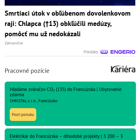
Smrtiaci útok v obľúbenom dovolenkovom
raji: Chlapca (†13) obkľúčili medúzy,
pomôcť mu už nedokázali
Zahraničné
Pracovné pozície
Hľadáme zváračov CO₂ (135) do Francúzska | Ubytovanie
zdarma
CHRISTAL s. r. o., Francúzsko
Pozri ponuku
Elektrikár do Francúzska – dlhodobé projekty | 3 200 – 3