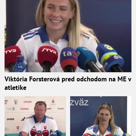
Viktória Forsterová pred odchodom na ME v
atletike