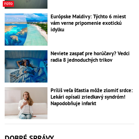
FOTO
Európske Maldivy: Týchto 6 miest
vám verne pripomenie exotickú
idylku
Neviete zaspať pre horúčavy? Vedci
radia 8 jednoduchých trikov
Príliš veľa šťastia môže zlomiť srdce:
Lekári opísali zriedkavý syndróm!
Napodobňuje infarkt
DOBRÉ SPRÁVY