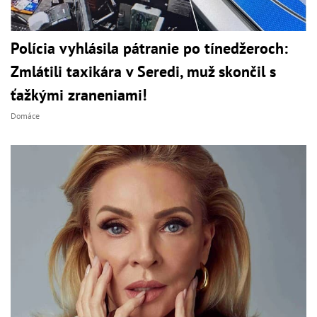
Polícia vyhlásila pátranie po tínedžeroch:
Zmlátili taxikára v Seredi, muž skončil s
ťažkými zraneniami!
Domáce