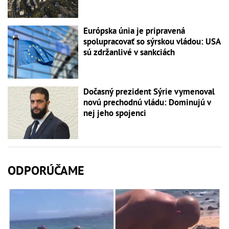
Európska únia je pripravená
spolupracovať so sýrskou vládou: USA
sú zdržanlivé v sankciách
Dočasný prezident Sýrie vymenoval
novú prechodnú vládu: Dominujú v
nej jeho spojenci
ODPORÚČAME