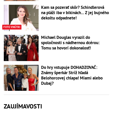
Kam sa pozerať skôr? Schindlerová
na pláži iba v bikinách... Z jej bujného
dekoltu odpadnete!
FOTO VNÚTRI
Michael Douglas vyrazil do
spoločnosti s nádhernou dcérou:
Tomu sa hovorí dokonalosť!
Do hry vstupuje DOHADZOVAČ:
Známy šperkár Stríž hľadá
Belohorcovej chlapa! Miami alebo
Dubaj?
ZAUJÍMAVOSTI