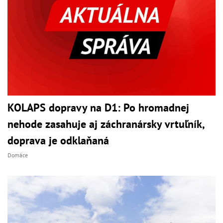
KOLAPS dopravy na D1: Po hromadnej
nehode zasahuje aj záchranársky vrtuľník,
doprava je odklaňaná
Domáce