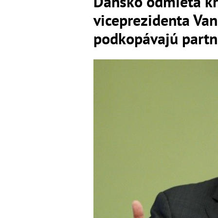
Dánsko odmieta kr
viceprezidenta Va
podkopávajú partn