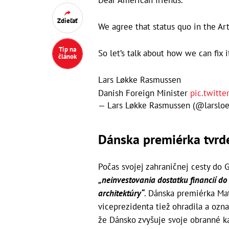
Zdieľať
We agree that status quo in the Art
Tip na
So let’s talk about how we can fix i
článok
Lars Løkke Rasmussen
Danish Foreign Minister
pic.twitt
— Lars Løkke Rasmussen (@larslo
Dánska premiérka tvrd
Počas svojej zahraničnej cesty do 
„neinvestovania dostatku financií do
architektúry“
. Dánska premiérka Ma
viceprezidenta tiež ohradila a označ
že Dánsko zvyšuje svoje obranné ka