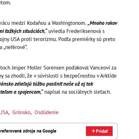
etom.
uprácu medzi Kodaňou a Washingtonom.
„Mnoho rokov
i ťažkých situáciách,“
uviedla Frederiksenová s
ny USA proti terorizmu. Podľa premiérky sú preto
 „neférové“.
átoch Jesper Moller Sorensen poďakoval Vanceovi za
y sa zhodli, že v súvislosti s bezpečnosťou v Arktíde
ánsko zdieľajú túžbu posilniť naše už aj tak
ateľom a spojencom,“
napísal na sociálnych sieťach.
USA
,
Grónsko
,
Osdúdenie
referované zdroje na Google
Pridať