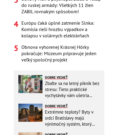
do ruskej armády: Všetkých 11 žien
ZABIL rovnakým spôsobom!
Európu čaká úplné zatmenie Slnka:
Komisia rieši hrozbu výpadkov a
kolapsu v solárnych elektrárňach
Obnova vyhorenej Krásnej Hôrky
pokračuje: Múzeum pripravuje jeden
veľký spoločný projekt
DOBRE VEDIEŤ
Zbaľte sa na letný piknik bez
stresu: Tieto praktické
vychytávky vám ušetria
miesto v batohu!
DOBRE VEDIEŤ
Extrémne teploty? Byty v
srdci Bratislavy majú
výnimočný systém, ktorý
ešte aj šetrí náklady
DOBRE VEDIEŤ