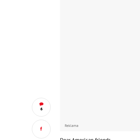
6
Reklama
Dear American friends.