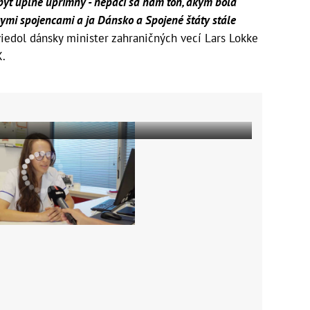
i byť úplne úprimný - nepáči sa nám tón, akým bola
kymi spojencami a ja Dánsko a Spojené štáty stále
iedol dánsky minister zahraničných vecí Lars Lokke
X.