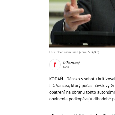
Lars Lokke Rasmussen (Zdroj: SITA/AP)
© Zoznam/
TASR
KODAŇ - Dánsko v sobotu kritizova
J.D. Vancea, ktorý počas návštevy 
opatrení na obranu tohto autonóm
obvinenia podkopávajú dlhodobé par