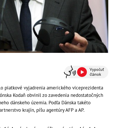
Vypočuť
článok
lo piatkové vyjadrenia amerického viceprezidenta
Grónska Kodaň obvinil zo zavedenia nedostatočných
neho dánskeho územia. Podľa Dánska takéto
tnerstvo krajín, píšu agentúry AFP a AP.