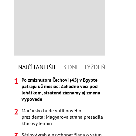
NAJČÍTANEJŠIE
3 DNI
TÝŽDEŇ
Po zmiznutom Čechovi (45) v Egypte
pátrajú už mesiac: Záhadné veci pod
lehátkom, stratené záznamy aj zmena
vypovede
Maďarsko bude voliť nového
prezidenta: Magyarova strana presadila
kľúčový termín
Sériový vrah a psychopat žiada o vstup