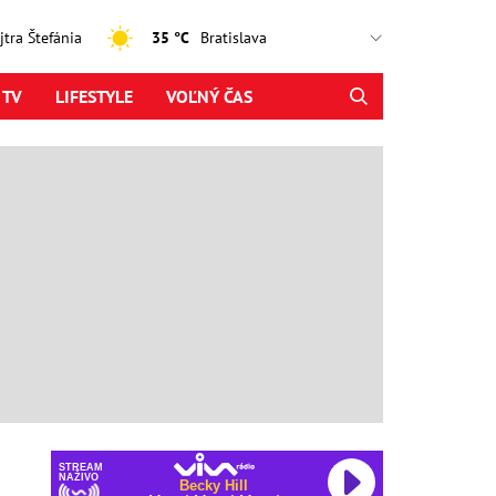
ajtra Štefánia
35 °C
 TV
LIFESTYLE
VOĽNÝ ČAS
STREAM
NAŽIVO
Becky Hill