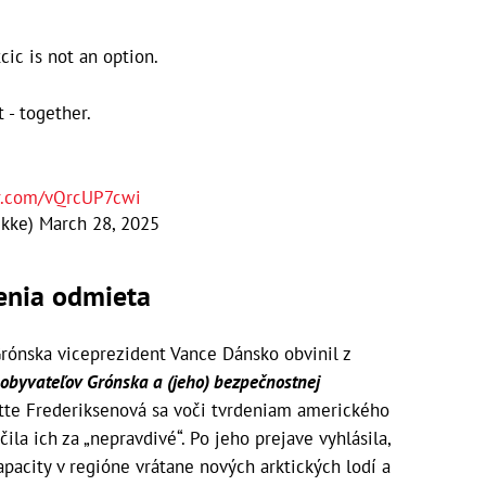
cic is not an option.
t - together.
er.com/vQrcUP7cwi
ekke)
March 28, 2025
enia odmieta
Grónska viceprezident Vance Dánsko obvinil z
 obyvateľov Grónska a (jeho) bezpečnostnej
tte Frederiksenová sa voči tvrdeniam amerického
ila ich za „nepravdivé“. Po jeho prejave vyhlásila,
pacity v regióne vrátane nových arktických lodí a