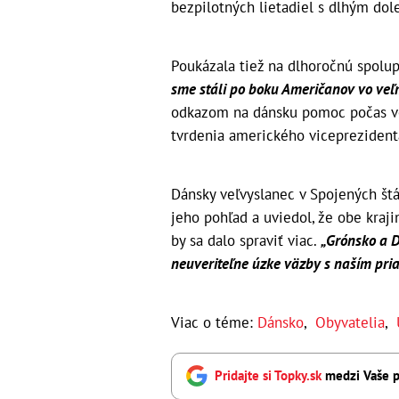
bezpilotných lietadiel s dlhým dol
Poukázala tiež na dlhoročnú spol
sme stáli po boku Američanov vo veľm
odkazom na dánsku pomoc počas voj
tvrdenia amerického viceprezidenta
Dánsky veľvyslanec v Spojených št
jeho pohľad a uviedol, že obe krajin
by sa dalo spraviť viac.
„Grónsko a D
neuveriteľne úzke väzby s naším pri
Viac o téme:
Dánsko
,
Obyvatelia
,
Pridajte si Topky.sk
medzi Vaše p