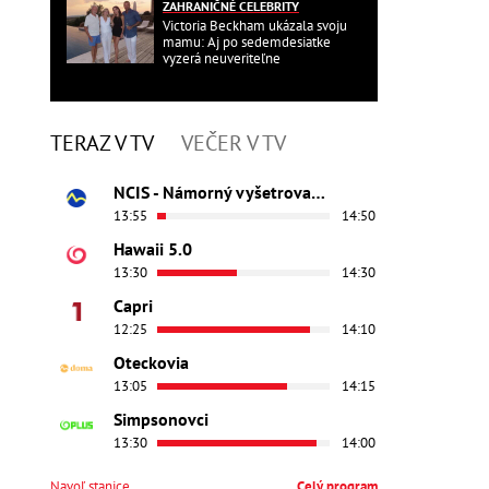
ZAHRANIČNÉ CELEBRITY
Victoria Beckham ukázala svoju
mamu: Aj po sedemdesiatke
vyzerá neuveriteľne
TERAZ V TV
VEČER V TV
NCIS - Námorný vyšetrovací úrad
13:55
14:50
Hawaii 5.0
13:30
14:30
Capri
12:25
14:10
Oteckovia
13:05
14:15
Simpsonovci
13:30
14:00
Navoľ stanice
Celý program