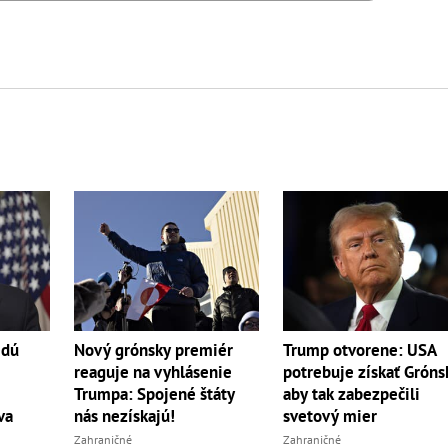
edú
Nový grónsky premiér
Trump otvorene: USA
reaguje na vyhlásenie
potrebuje získať Gróns
Trumpa: Spojené štáty
aby tak zabezpečili
va
nás nezískajú!
svetový mier
Zahraničné
Zahraničné