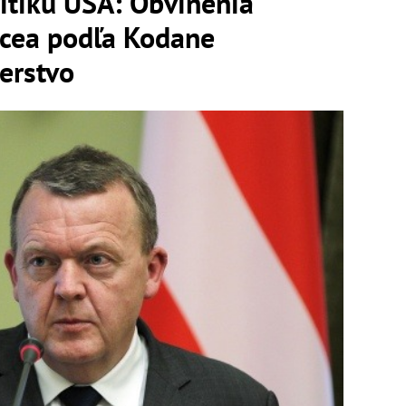
itiku USA: Obvinenia
ncea podľa Kodane
erstvo