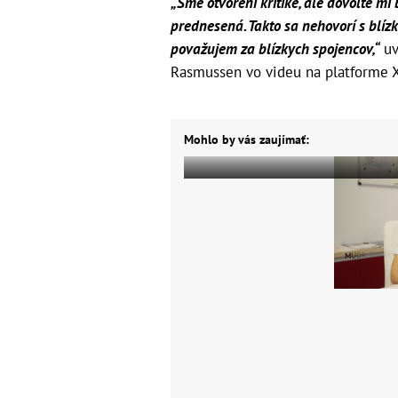
„Sme otvorení kritike, ale dovoľte m
prednesená. Takto sa nehovorí s blíz
považujem za blízkych spojencov,“
uv
Rasmussen vo videu na platforme 
Mohlo by vás zaujímať: