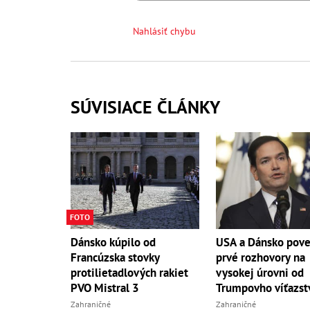
Nahlásiť chybu
SÚVISIACE ČLÁNKY
FOTO
Dánsko kúpilo od
USA a Dánsko pov
Francúzska stovky
prvé rozhovory na
protilietadlových rakiet
vysokej úrovni od
PVO Mistral 3
Trumpovho víťazst
Zahraničné
Zahraničné