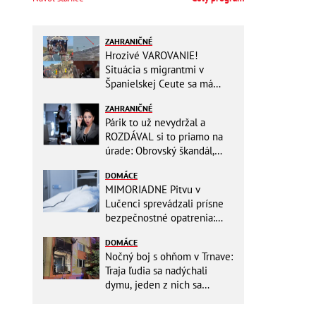
ZAHRANIČNÉ
Hrozivé VAROVANIE!
Situácia s migrantmi v
Španielskej Ceute sa má
zdramatizovať: Unikol
ZAHRANIČNÉ
presný dátum druhej invázie
Párik to už nevydržal a
ROZDÁVAL si to priamo na
úrade: Obrovský škandál,
obidvoch na mieste vyhodili
DOMÁCE
MIMORIADNE Pitvu v
Lučenci sprevádzali prísne
bezpečnostné opatrenia:
Zasahovali hasiči aj chemici!
DOMÁCE
Nočný boj s ohňom v Trnave:
Traja ľudia sa nadýchali
dymu, jeden z nich sa
zachoval ako hrdina!