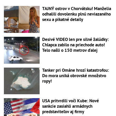
TAJNÝ ostrov v Chorvátsku! Manželia
odhalili dovolenku plnú neviazaného
sexu a pikatné detaily
Desivé VIDEO len pre silné žalúdky:
Chlapca zabilo na priechode auto!
Telo našli o 150 metrov ďalej
Tanker pri Ománe hrozí katastrofou:
Do mora uniká obrovské množstvo
ropy!
USA pritvrdili voči Kube: Nové
sankcie zasiahli armádnych
predstaviteľov aj firmy