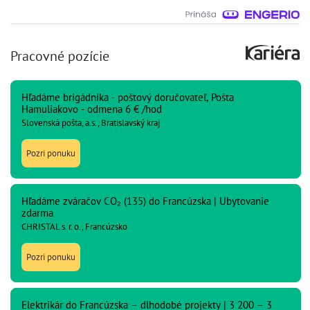
Pracovné pozície
Hľadáme brigádnika - poštový doručovateľ, Pošta
Hamuliakovo - odmena 6 € /hod
Slovenská pošta, a.s., Bratislavský kraj
Pozri ponuku
Hľadáme zváračov CO₂ (135) do Francúzska | Ubytovanie
zdarma
CHRISTAL s. r. o., Francúzsko
Pozri ponuku
Elektrikár do Francúzska – dlhodobé projekty | 3 200 – 3