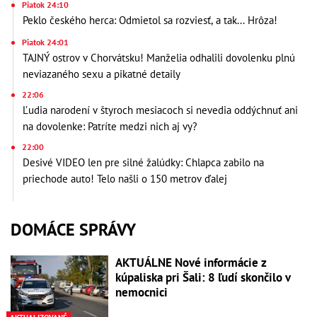
Piatok 24:10
Peklo českého herca: Odmietol sa rozviesť, a tak... Hrôza!
Piatok 24:01
TAJNÝ ostrov v Chorvátsku! Manželia odhalili dovolenku plnú
neviazaného sexu a pikatné detaily
22:06
Ľudia narodení v štyroch mesiacoch si nevedia oddýchnuť ani
na dovolenke: Patríte medzi nich aj vy?
22:00
Desivé VIDEO len pre silné žalúdky: Chlapca zabilo na
priechode auto! Telo našli o 150 metrov ďalej
DOMÁCE SPRÁVY
AKTUÁLNE Nové informácie z
kúpaliska pri Šali: 8 ľudí skončilo v
nemocnici