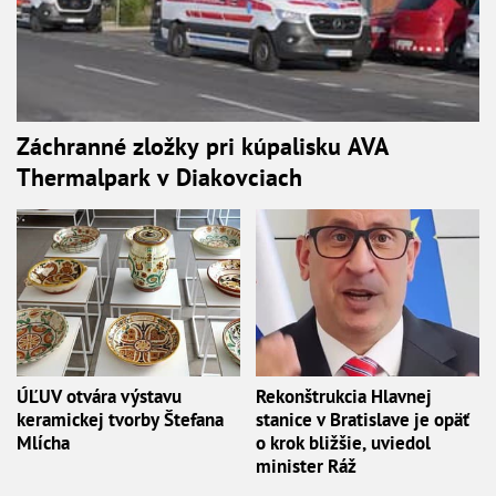
Záchranné zložky pri kúpalisku AVA
Thermalpark v Diakovciach
ÚĽUV otvára výstavu
Rekonštrukcia Hlavnej
keramickej tvorby Štefana
stanice v Bratislave je opäť
Mlícha
o krok bližšie, uviedol
minister Ráž