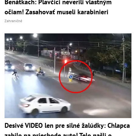
Benátkach: Plavčíci neverili vlastným
očiam! Zasahovať museli karabinieri
Zahraničné
Desivé VIDEO len pre silné žalúdky: Chlapca
zabilo na priechode auto! Telo našli o