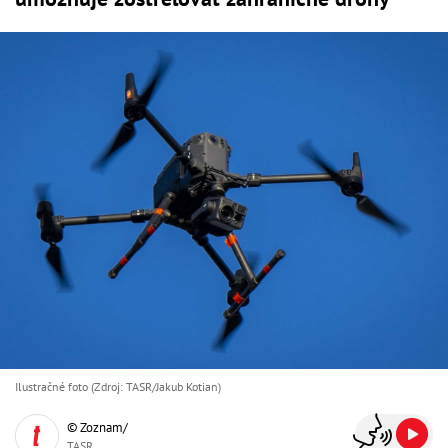
Ilustračné foto (Zdroj: TASR/Jakub Kotian)
© Zoznam/
TASR