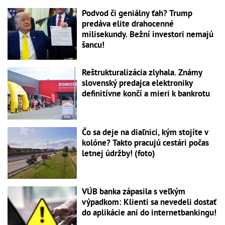
Podvod či geniálny ťah? Trump
predáva elite drahocenné
milisekundy. Bežní investori nemajú
šancu!
Reštrukturalizácia zlyhala. Známy
slovenský predajca elektroniky
definitívne končí a mieri k bankrotu
Čo sa deje na diaľnici, kým stojíte v
kolóne? Takto pracujú cestári počas
letnej údržby! (foto)
VÚB banka zápasila s veľkým
výpadkom: Klienti sa nevedeli dostať
do aplikácie ani do internetbankingu!