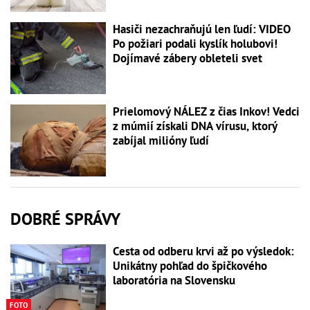
Hasiči nezachraňujú len ľudí: VIDEO
Po požiari podali kyslík holubovi!
Dojímavé zábery obleteli svet
Prielomový NÁLEZ z čias Inkov! Vedci
z múmií získali DNA vírusu, ktorý
zabíjal milióny ľudí
DOBRÉ SPRÁVY
Cesta od odberu krvi až po výsledok:
Unikátny pohľad do špičkového
laboratória na Slovensku
FOTO