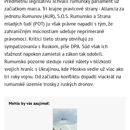
Predmetnú legislatívu schválil rumunský parlament už
začiatkom marca. Tri krajne pravicové strany - Aliancia za
jednotu Rumunov (AUR), S.O.S. Rumunsko a Strana
mladých ľudí (POT) ju však právne napadli s tým, že
zahraničným mocnostiam udeľuje neprimerané
právomoci. Kritici tieto strany obviňujú zo
sympatizovania s Ruskom, píše DPA. Súd však ich
sťažnosť napokon zamietol a zákon tak odobril.
Rumunsko pozorne sleduje ruské nálety v blízkosti
svojich hraníc s Ukrajinou, kde Moskva vedie už viac ako
tri roky vojnu. Od začiatku konfliktu dopadli viackrát na
rumunské územie trosky z ruských dronov.
Mohlo by vás zaujímať: