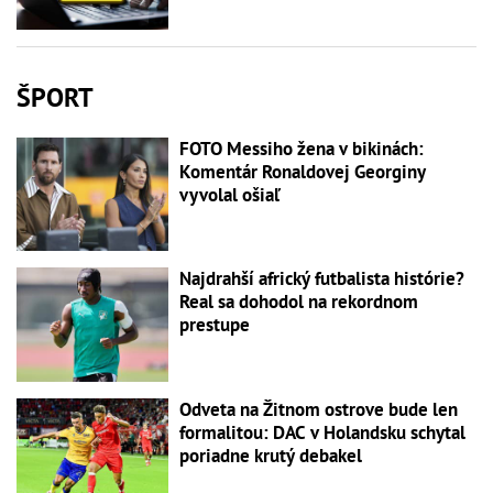
ŠPORT
FOTO Messiho žena v bikinách:
Komentár Ronaldovej Georginy
vyvolal ošiaľ
Najdrahší africký futbalista histórie?
Real sa dohodol na rekordnom
prestupe
Odveta na Žitnom ostrove bude len
formalitou: DAC v Holandsku schytal
poriadne krutý debakel