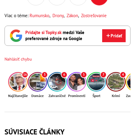
Viac o téme:
Rumunsko
,
Drony
,
Zákon
,
Zostreľovanie
Pridajte si Topky.sk
medzi Vaše
Pridať
preferované zdroje na Google
Nahlásiť chybu
16
3
6
5
7
4
Najčítanejšie
Domáce
Zahraničné
Prominenti
Šport
Krimi
Zaují
SÚVISIACE ČLÁNKY