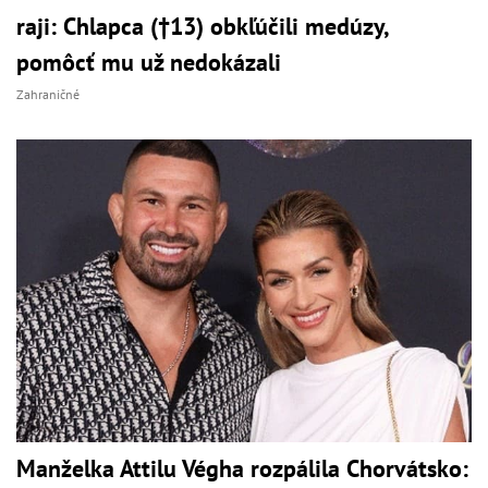
raji: Chlapca (†13) obkľúčili medúzy,
pomôcť mu už nedokázali
Zahraničné
Manželka Attilu Végha rozpálila Chorvátsko: