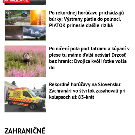
AKTUALIZOVANÉ
Po rekordnej horúčave prichádzajú
búrky: Výstrahy platia do polnoci,
PIATOK prinesie ďalšie riziká
Po ničení pola pod Tatrami a kúpaní v
plese tu máme ďalší nešvár! Drzosť
bez hraníc: Dvojica kvôli fotke vošla
do...
Rekordné horúčavy na Slovensku:
Záchranári vo štvrtok zasahovali pri
kolapsoch už 83-krát
ZAHRANIČNÉ