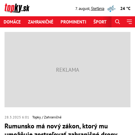
24 °C
7. august
,
Štefánia
DOMÁCE
ZAHRANIČNÉ
PROMINENTI
ŠPORT
ZAUJÍMAV
28.3.2025 6:01
Topky
Zahraničné
Rumunsko má nový zákon, ktorý mu
umožňuje zostreľovať zahraničné drony