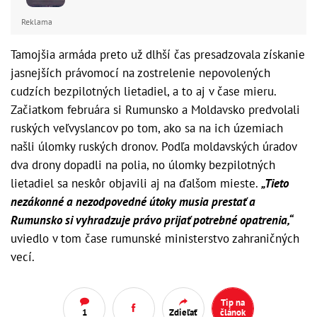
Reklama
Tamojšia armáda preto už dlhší čas presadzovala získanie
jasnejších právomocí na zostrelenie nepovolených
cudzích bezpilotných lietadiel, a to aj v čase mieru.
Začiatkom februára si Rumunsko a Moldavsko predvolali
ruských veľvyslancov po tom, ako sa na ich územiach
našli úlomky ruských dronov. Podľa moldavských úradov
dva drony dopadli na polia, no úlomky bezpilotných
lietadiel sa neskôr objavili aj na ďalšom mieste.
„Tieto
nezákonné a nezodpovedné útoky musia prestať a
Rumunsko si vyhradzuje právo prijať potrebné opatrenia,“
uviedlo v tom čase rumunské ministerstvo zahraničných
vecí.
Tip na
1
Zdieľať
článok