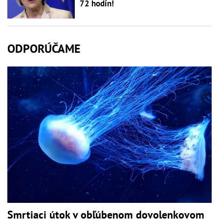
72 hodín!
ODPORÚČAME
Smrtiaci útok v obľúbenom dovolenkovom