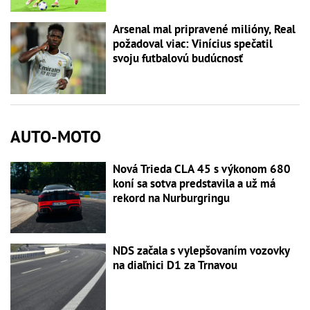
Arsenal mal pripravené milióny, Real
požadoval viac: Vinícius spečatil
svoju futbalovú budúcnosť
AUTO-MOTO
Nová Trieda CLA 45 s výkonom 680
koní sa sotva predstavila a už má
rekord na Nurburgringu
NDS začala s vylepšovaním vozovky
na diaľnici D1 za Trnavou