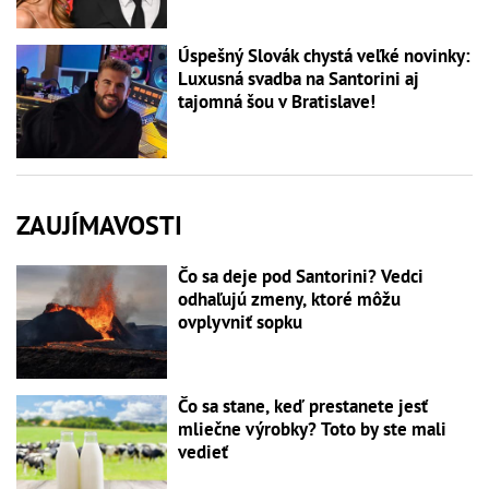
Úspešný Slovák chystá veľké novinky:
Luxusná svadba na Santorini aj
tajomná šou v Bratislave!
ZAUJÍMAVOSTI
Čo sa deje pod Santorini? Vedci
odhaľujú zmeny, ktoré môžu
ovplyvniť sopku
Čo sa stane, keď prestanete jesť
mliečne výrobky? Toto by ste mali
vedieť