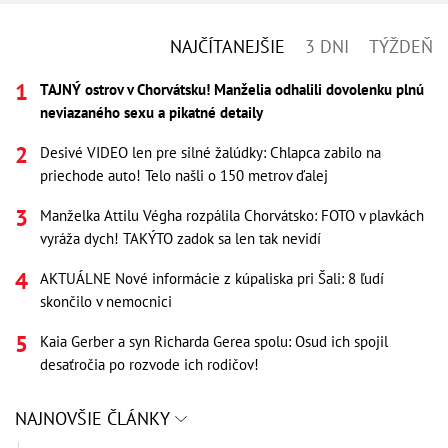
NAJČÍTANEJŠIE
3 DNI
TÝŽDEŇ
TAJNÝ ostrov v Chorvátsku! Manželia odhalili dovolenku plnú
neviazaného sexu a pikatné detaily
Desivé VIDEO len pre silné žalúdky: Chlapca zabilo na
priechode auto! Telo našli o 150 metrov ďalej
Manželka Attilu Végha rozpálila Chorvátsko: FOTO v plavkách
vyráža dych! TAKÝTO zadok sa len tak nevidí
AKTUÁLNE Nové informácie z kúpaliska pri Šali: 8 ľudí
skončilo v nemocnici
Kaia Gerber a syn Richarda Gerea spolu: Osud ich spojil
desaťročia po rozvode ich rodičov!
NAJNOVŠIE ČLÁNKY