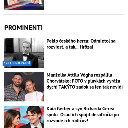
PROMINENTI
Peklo českého herca: Odmietol sa
rozviesť, a tak... Hrôza!
128 FB INTERAKCIÍ
Manželka Attilu Végha rozpálila
Chorvátsko: FOTO v plavkách vyráža
dych! TAKÝTO zadok sa len tak nevidí
Kaia Gerber a syn Richarda Gerea
spolu: Osud ich spojil desaťročia po
rozvode ich rodičov!