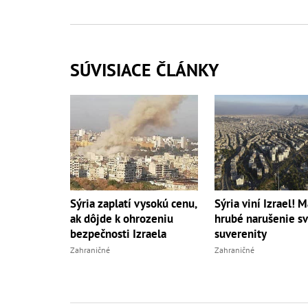
SÚVISIACE ČLÁNKY
Sýria zaplatí vysokú cenu,
Sýria viní Izrael! M
ak dôjde k ohrozeniu
hrubé narušenie sv
bezpečnosti Izraela
suverenity
Zahraničné
Zahraničné