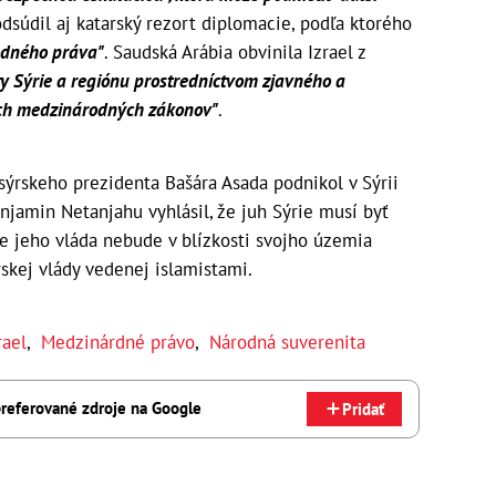
odsúdil aj katarský rezort diplomacie, podľa ktorého
odného práva"
. Saudská Arábia obvinila Izrael z
ity Sýrie a regiónu prostredníctvom zjavného a
ch medzinárodných zákonov"
.
ýrskeho prezidenta Bašára Asada podnikol v Sýrii
njamin Netanjahu vyhlásil, že juh Sýrie musí byť
že jeho vláda nebude v blízkosti svojho územia
rskej vlády vedenej islamistami.
rael
,
Medzinárdné právo
,
Národná suverenita
referované zdroje na Google
Pridať