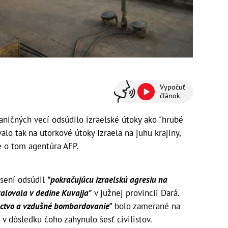
Vypočuť
článok
ničných vecí odsúdilo izraelské útoky ako "hrubé
alo tak na utorkové útoky Izraela na juhu krajiny,
še o tom agentúra AFP.
sení odsúdil
"pokračujúcu izraelskú agresiu na
alovala v dedine Kuvajja"
v južnej provincii Dará.
lectvo a vzdušné bombardovanie"
bolo zamerané na
v dôsledku čoho zahynulo šesť civilistov.