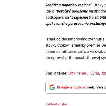
konflikt a napätie v regióne"
. Útoky 
ide o
"bezočivé porušenie medzinár
podkopávania
"bezpečnosti a stabil
opakovaného porušovania príslušný
Izrael od decembrového zvrhnutia s
stovky útokov. Izraelský premiér Be
úplne demilitarizovaný, a varoval, 
akceptovať prítomnosť síl novej sý
Viac o téme:
Obvinenie
,
Sýria
,
Iz
Pridajte si Topky.sk
medzi Vaše p
Nahlásiť chybu