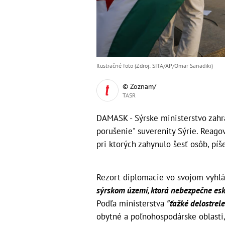
Ilustračné foto (Zdroj: SITA/AP/Omar Sanadiki)
© Zoznam/
TASR
DAMASK - Sýrske ministerstvo zahra
porušenie" suverenity Sýrie. Reagov
pri ktorých zahynulo šesť osôb, pí
Rezort diplomacie vo svojom vyhlá
sýrskom území, ktorá nebezpečne esk
Podľa ministerstva
"ťažké delostre
obytné a poľnohospodárske oblasti, 