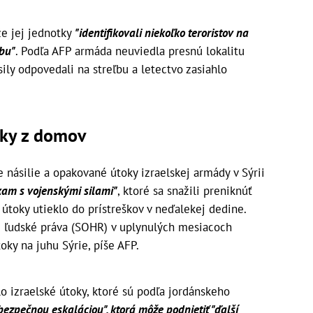
že jej jednotky
"identifikovali niekoľko teroristov na
ľbu"
. Podľa AFP armáda neuviedla presnú lokalitu
sily odpovedali na streľbu a letectvo zasiahlo
oky z domov
že násilie a opakované útoky izraelskej armády v Sýrii
kam s vojenskými silami"
, ktoré sa snažili preniknúť
 útoky utieklo do prístreškov v neďalekej dedine.
 ľudské práva (SOHR) v uplynulých mesiacoch
oky na juhu Sýrie, píše AFP.
o izraelské útoky, ktoré sú podľa jordánskeho
bezpečnou eskaláciou", ktorá môže podnietiť "ďalší