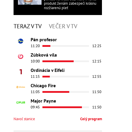
produkt ženám zabezpečí krásnu
rozžiarenú pleť
TERAZ V TV
VEČER V TV
Pán profesor
11:20
12:25
Zúbková víla
10:00
12:15
Ordinácia v Eifeli
11:15
12:55
Chicago Fire
11:05
11:50
Major Payne
09:45
11:50
Navoľ stanice
Celý program