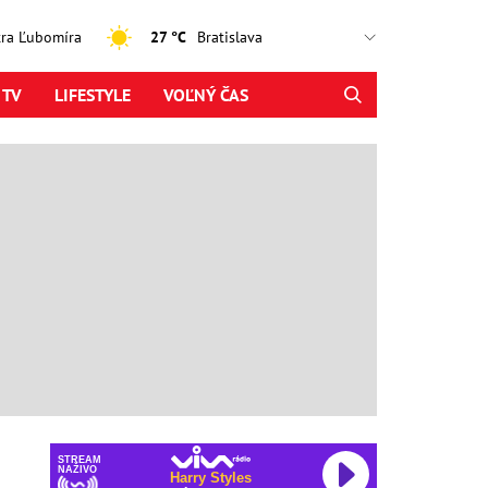
jtra Ľubomíra
27 °C
 TV
LIFESTYLE
VOĽNÝ ČAS
STREAM
NAŽIVO
Harry Styles