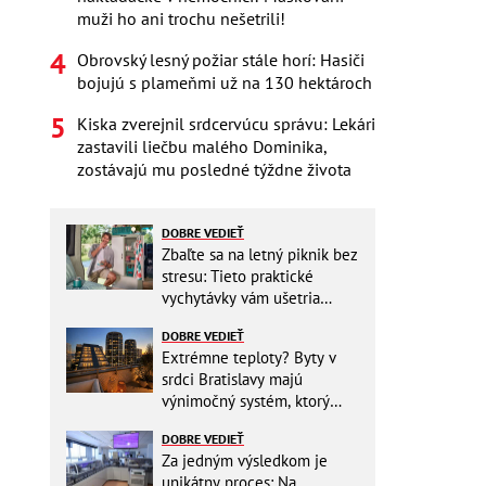
muži ho ani trochu nešetrili!
Obrovský lesný požiar stále horí: Hasiči
bojujú s plameňmi už na 130 hektároch
Kiska zverejnil srdcervúcu správu: Lekári
zastavili liečbu malého Dominika,
zostávajú mu posledné týždne života
DOBRE VEDIEŤ
Zbaľte sa na letný piknik bez
stresu: Tieto praktické
vychytávky vám ušetria
miesto v batohu!
DOBRE VEDIEŤ
Extrémne teploty? Byty v
srdci Bratislavy majú
výnimočný systém, ktorý
ešte aj šetrí náklady
DOBRE VEDIEŤ
Za jedným výsledkom je
unikátny proces: Na