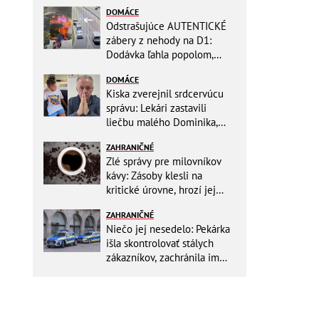
DOMÁCE
Odstrašujúce AUTENTICKÉ
zábery z nehody na D1:
Dodávka ľahla popolom,
ťažko zraneného
DOMÁCE
zachraňoval vrtuľník
Kiska zverejnil srdcervúcu
správu: Lekári zastavili
liečbu malého Dominika,
zostávajú mu posledné
ZAHRANIČNÉ
týždne života
Zlé správy pre milovníkov
kávy: Zásoby klesli na
kritické úrovne, hrozí jej
výrazné zdraženie!
ZAHRANIČNÉ
Niečo jej nesedelo: Pekárka
išla skontrolovať stálych
zákazníkov, zachránila im
život