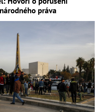
el: Hovorí o porušení
inárodného práva