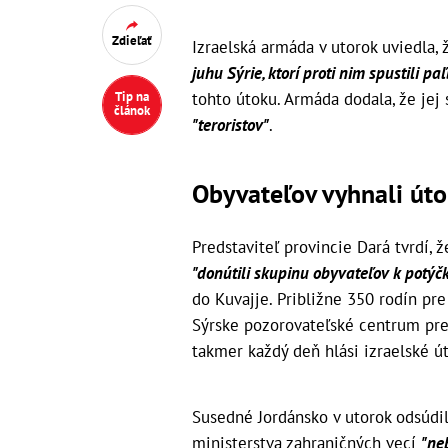
Zdieľať
Izraelská armáda v utorok uviedla, 
juhu Sýrie, ktorí proti nim spustili pa
tohto útoku. Armáda dodala, že jej 
Tip na
článok
"teroristov"
.
Obyvateľov vyhnali út
Predstaviteľ provincie Dará tvrdí, 
"donútili skupinu obyvateľov k potýč
do Kuvajje. Približne 350 rodín pre
Sýrske pozorovateľské centrum pre
takmer každý deň hlási izraelské út
Susedné Jordánsko v utorok odsúdil
ministerstva zahraničných vecí
"ne