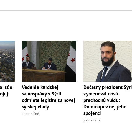
Dočasný prezident Sýr
á ísť o
Vedenie kurdskej
vymenoval novú
ojej
samosprávy v Sýrii
prechodnú vládu:
odmieta legitimitu novej
Dominujú v nej jeho
sýrskej vlády
spojenci
Zahraničné
Zahraničné