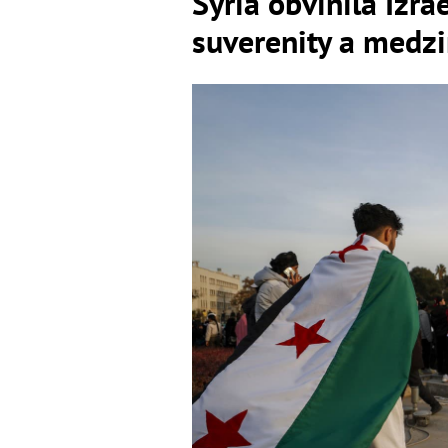
Sýria obvinila Izra
suverenity a medz