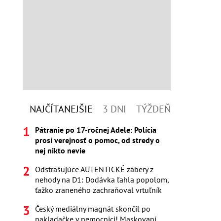
NAJČÍTANEJŠIE
3 DNI
TÝŽDEŇ
Pátranie po 17-ročnej Adele: Polícia
prosí verejnosť o pomoc, od stredy o
nej nikto nevie
Odstrašujúce AUTENTICKÉ zábery z
nehody na D1: Dodávka ľahla popolom,
ťažko zraneného zachraňoval vrtuľník
Český mediálny magnát skončil po
nakladačke v nemocnici! Maskovaní