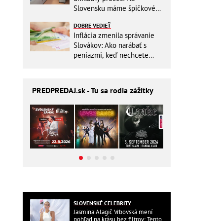
Slovensku máme špičkové
pracovisko
DOBRE VEDIEŤ
Inflácia zmenila správanie
Slovákov: Ako narábať s
peniazmi, keď nechcete
zbytočne riskovať?
PREDPREDAJ
.sk - Tu sa rodia zážitky
SLOVENSKÉ CELEBRITY
Jasmina Alagič Vrbovská mení
pohľad na krásu bez filtrov: Tento