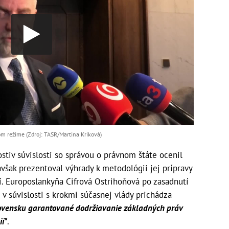
om režime (Zdroj: TASR/Martina Kriková)
stiv súvislosti so správou o právnom štáte ocenil
však prezentoval výhrady k metodológii jej prípravy
í. Europoslankyňa Cifrová Ostrihoňová po zasadnutí
 v súvislosti s krokmi súčasnej vlády prichádza
Slovensku garantované dodržiavanie základných práv
ií"
.