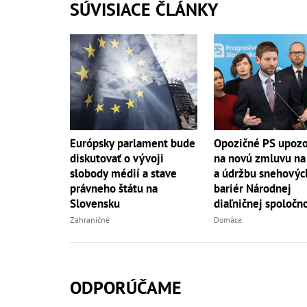
SÚVISIACE ČLÁNKY
Európsky parlament bude
Opozičné PS upozo
diskutovať o vývoji
na novú zmluvu na
slobody médií a stave
a údržbu snehovýc
právneho štátu na
bariér Národnej
Slovensku
diaľničnej spoločno
Zahraničné
Domáce
ODPORÚČAME