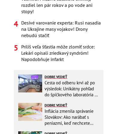
rozdiel len pár rokov a po vode ani
stopy!
Desivé varovanie experta: Rusi nasadia
na Ukrajine masy vojakov! Drony
nebudú stačiť
Príliš veľa šťastia môže zlomiť srdce:
Lekári opísali zriedkavý syndróm!
Napodobňuje infarkt
DOBRE VEDIEŤ
Cesta od odberu krvi až po
výsledok: Unikátny pohľad
do špičkového laboratória na
Slovensku
DOBRE VEDIEŤ
Inflácia zmenila správanie
Slovákov: Ako narábať s
peniazmi, keď nechcete
zbytočne riskovať?
DOBRE VEDIEŤ