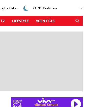
, zajtra Oskar
21 °C
 TV
LIFESTYLE
VOĽNÝ ČAS
STREAM
NAŽIVO
Michael Schulte