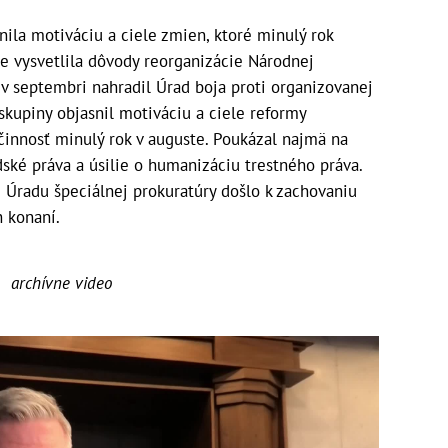
nila motiváciu a ciele zmien, ktoré minulý rok
ne vysvetlila dôvody reorganizácie Národnej
 v septembri nahradil Úrad boja proti organizovanej
kupiny objasnil motiváciu a ciele reformy
činnosť minulý rok v auguste. Poukázal najmä na
ské práva a úsilie o humanizáciu trestného práva.
m Úradu špeciálnej prokuratúry došlo k zachovaniu
h konaní.
archívne video