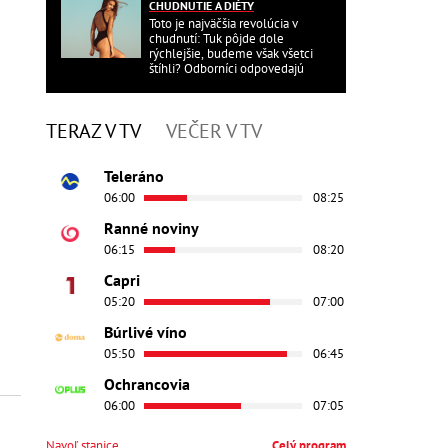
CHUDNUTIE A DIÉTY
Toto je najväčšia revolúcia v
chudnutí: Tuk pôjde dole
rýchlejšie, budeme však všetci
štíhli? Odborníci odpovedajú
TERAZ V TV
VEČER V TV
Teleráno
06:00
08:25
Ranné noviny
06:15
08:20
Capri
05:20
07:00
Búrlivé víno
05:50
06:45
Ochrancovia
06:00
07:05
Navoľ stanice
Celý program