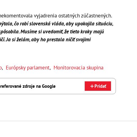
nekomentovala vyjadrenia ostatných zúčastnených.
tala, čo robí slovenská vláda, aby upokojila situáciu,
pôsobila. Musíme si uvedomiť, že tieto kroky majú
. Ja si želám, aby ho prestala ničiť svojimi
o
,
Európsky parlament
,
Monitorovacia skupina
referované zdroje na Google
Pridať