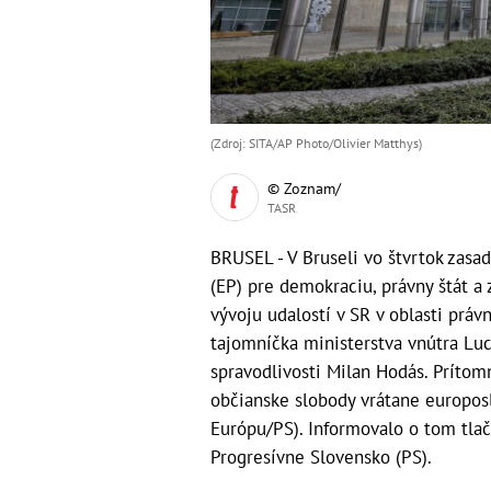
(Zdroj: SITA/AP Photo/Olivier Matthys)
© Zoznam/
TASR
BRUSEL - V Bruseli vo štvrtok zas
(EP) pre demokraciu, právny štát a
vývoju udalostí v SR v oblasti práv
tajomníčka ministerstva vnútra Luc
spravodlivosti Milan Hodás. Prítomn
občianske slobody vrátane europos
Európu/PS). Informovalo o tom tlač
Progresívne Slovensko (PS).