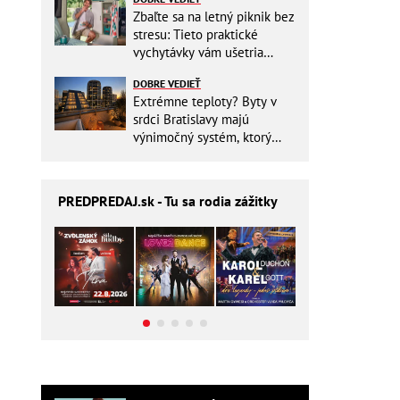
Zbaľte sa na letný piknik bez
stresu: Tieto praktické
vychytávky vám ušetria
miesto v batohu!
DOBRE VEDIEŤ
Extrémne teploty? Byty v
srdci Bratislavy majú
výnimočný systém, ktorý
ešte aj šetrí náklady
PREDPREDAJ
.sk - Tu sa rodia zážitky