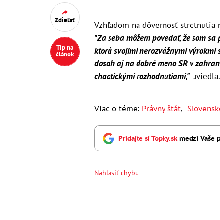
Zdieľať
Vzhľadom na dôvernosť stretnutia 
"Za seba môžem povedať, že som sa pý
Tip na
ktorú svojimi nerozvážnymi výrokmi s
článok
dosah aj na dobré meno SR v zahraničí
chaotickými rozhodnutiami,"
uviedla.
Viac o téme:
Právny štát
,
Slovensk
Pridajte si Topky.sk
medzi Vaše p
Nahlásiť chybu