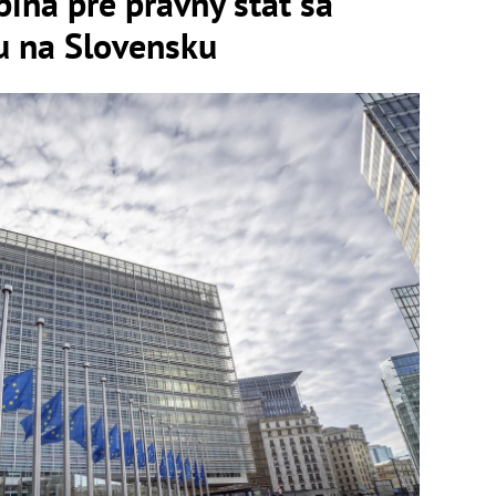
ina pre právny štát sa
u na Slovensku