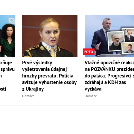
FOTO
Prvé výsledky
rňuje
Vlažné opozičné reakc
vyšetrovania údajnej
 správu
na POZVÁNKU prezide
hrozby prevratu: Polícia
h
do paláca: Progresívci 
avizuje vyhostenie osoby
zdráhajú a KDH zas
z Ukrajiny
sti
vyčkáva
Domáce
Domáce