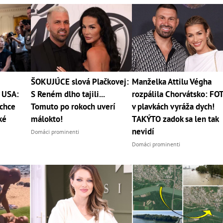
ŠOKUJÚCE slová Plačkovej:
Manželka Attilu Végha
v USA:
S Reném dlho tajili...
rozpálila Chorvátsko: FO
chce
Tomuto po rokoch uverí
v plavkách vyráža dych!
ké
málokto!
TAKÝTO zadok sa len tak
nevidí
Domáci prominenti
Domáci prominenti