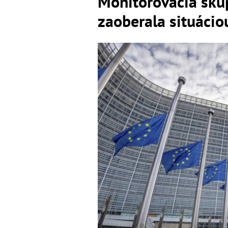
Monitorovacia skup
zaoberala situácio