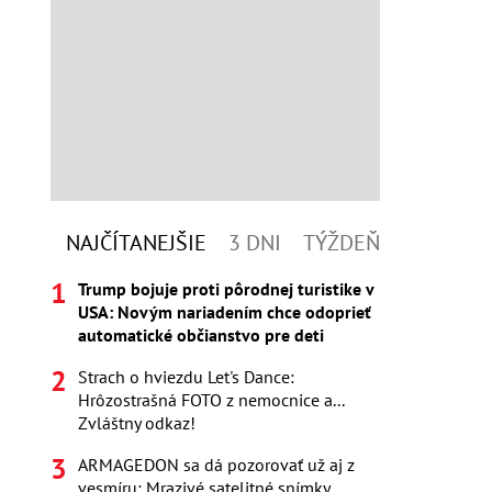
NAJČÍTANEJŠIE
3 DNI
TÝŽDEŇ
Trump bojuje proti pôrodnej turistike v
USA: Novým nariadením chce odoprieť
automatické občianstvo pre deti
Strach o hviezdu Let's Dance:
Hrôzostrašná FOTO z nemocnice a...
Zvláštny odkaz!
ARMAGEDON sa dá pozorovať už aj z
vesmíru: Mrazivé satelitné snímky,