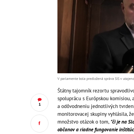
V parlamente bola predložená správa SIS v utajen
Štátny tajomník rezortu spravodlivo
spoluprácu s Európskou komisiou, a
1
a odôvodneniu jednotlivých tvrden
monitorovacej skupiny vyhlásila, že
množstvo otázok o tom,
"či je na 
občanov a riadne fungovanie inštitúc