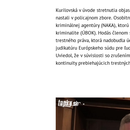
Kurilovská v úvode stretnutia objas
nastali v policajnom zbore. Osobit
kriminálnej agentúry (NAKA), ktorú
kriminalite (ÚBOK). Hodás členom s
trestného práva, ktorá nadobudla ú
judikatúru Európskeho súdu pre ľud
Uviedol, že v súvislosti so zrušení
kontinuity prebiehajúcich trestnýc