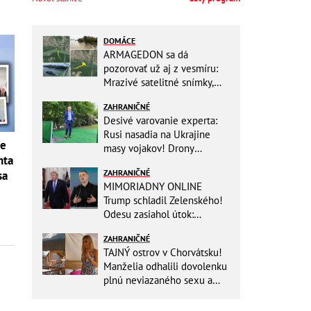
DOMÁCE
ARMAGEDON sa dá
pozorovať už aj z vesmíru:
Mrazivé satelitné snímky,
rozdiel len pár rokov a po
ZAHRANIČNÉ
vode ani stopy!
Desivé varovanie experta:
Rusi nasadia na Ukrajine
ie
masy vojakov! Drony
nta
nebudú stačiť
ZAHRANIČNÉ
sa
MIMORIADNY ONLINE
Trump schladil Zelenského!
Odesu zasiahol útok:
Odvolaný Fedorov túži po
ZAHRANIČNÉ
návrate
TAJNÝ ostrov v Chorvátsku!
Manželia odhalili dovolenku
plnú neviazaného sexu a
pikatné detaily