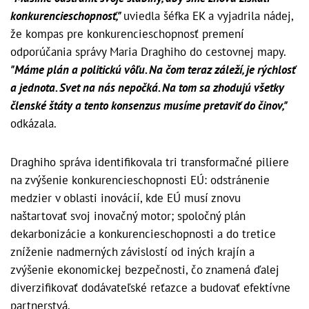
konkurencieschopnosť,"
uviedla šéfka EK a vyjadrila nádej,
že kompas pre konkurencieschopnosť premení
odporúčania správy Maria Draghiho do cestovnej mapy.
"Máme plán a politickú vôľu. Na čom teraz záleží, je rýchlosť
a jednota. Svet na nás nepočká. Na tom sa zhodujú všetky
členské štáty a tento konsenzus musíme pretaviť do činov,"
odkázala.
Draghiho správa identifikovala tri transformačné piliere
na zvýšenie konkurencieschopnosti EÚ: odstránenie
medzier v oblasti inovácií, kde EÚ musí znovu
naštartovať svoj inovačný motor; spoločný plán
dekarbonizácie a konkurencieschopnosti a do tretice
zníženie nadmerných závislostí od iných krajín a
zvýšenie ekonomickej bezpečnosti, čo znamená ďalej
diverzifikovať dodávateľské reťazce a budovať efektívne
partnerstvá.