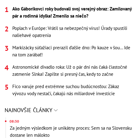
Ako Gáboríkovci roky budovali svoj verejný obraz: Zamilovaný
pár a rodinná idylka! Zmenilo sa niečo?
Poplach v Európe: Vrátil sa nebezpečný vírus! Úrady spustili
naliehavé opatrenia
Markizácky súťažiaci prerazil ďalšie dno: Po kauze v šou... Ide
na tom zarábať!
Astronomické divadlo roka: Už o pár dní nás čaká čiastočné
zatmenie Slnka! Zapíšte si presný čas, kedy to začne
Fico varuje pred extrémne suchou budúcnosťou: Zákaz
vývozu vody nestačí, čakajú nás miliardové investície
NAJNOVŠIE ČLÁNKY
08:30
Za jedným výsledkom je unikátny proces: Sem sa na Slovensku
dostane len málokto