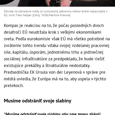
Dôvody na odvolanie vlády sú vymyslené, potraviny máme druhé najlacnejšie v
EÚ, tvrdí Tibor Gašpar (Zdroj: TASR/Martina Kriková)
Kompas je reakciou na to, že počas posledných dvoch
desaťročí EÚ neudržala krok s veľkými ekonomikami
sveta. Podľa eurokomisie však EÚ má všetko potrebné na
zvrátenie tohto trendu vďaka svojej vzdelanej pracovnej
sile, kapitálu, úsporám, jednotnému trhu a jedinečnej
sociálnej infraštruktúre za predpokladu, že bude riešiť
existujúce prekážky a štrukturálne nedostatky.
Predsedníčka EK Ursula von der Leyenová v správe pre
médiá uviedla, že Európa má na to, aby uspela v týchto
pretekoch.
Musíme odstrániť svoje slabiny
"Musíme odstrániť svoje slabiny, aby sme znovu získali