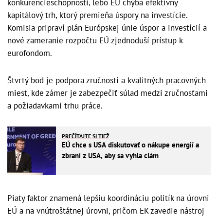
konkurencieschopnosti, lebo EÚ chýba efektívny
kapitálový trh, ktorý premieňa úspory na investície.
Komisia pripraví plán Európskej únie úspor a investícií a
nové zameranie rozpočtu EÚ zjednoduší prístup k
eurofondom.
Štvrtý bod je podpora zručností a kvalitných pracovných
miest, kde zámer je zabezpečiť súlad medzi zručnosťami
a požiadavkami trhu práce.
PREČÍTAJTE SI TIEŽ
EÚ chce s USA diskutovať o nákupe energií a
zbraní z USA, aby sa vyhla clám
Piaty faktor znamená lepšiu koordináciu politík na úrovni
EÚ a na vnútroštátnej úrovni, pričom EK zavedie nástroj