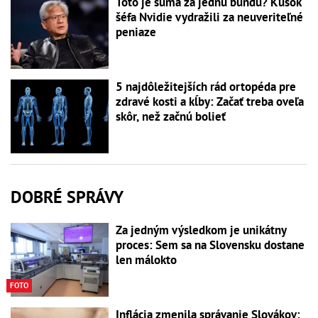
Toto je suma za jednu bundu? Kúsok
šéfa Nvidie vydražili za neuveriteľné
peniaze
5 najdôležitejších rád ortopéda pre
zdravé kosti a kĺby: Začať treba oveľa
skôr, než začnú bolieť
DOBRÉ SPRÁVY
Za jedným výsledkom je unikátny
proces: Sem sa na Slovensku dostane
len málokto
FOTO
Inflácia zmenila správanie Slovákov: