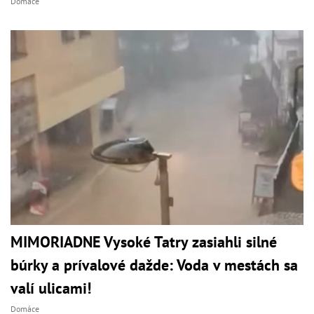
Domáce
MIMORIADNE Vysoké Tatry zasiahli silné
búrky a prívalové dažde: Voda v mestách sa
valí ulicami!
Domáce