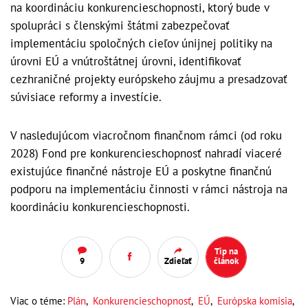
na koordináciu konkurencieschopnosti, ktorý bude v
spolupráci s členskými štátmi zabezpečovať
implementáciu spoločných cieľov únijnej politiky na
úrovni EÚ a vnútroštátnej úrovni, identifikovať
cezhraničné projekty európskeho záujmu a presadzovať
súvisiace reformy a investície.
V nasledujúcom viacročnom finančnom rámci (od roku
2028) Fond pre konkurencieschopnosť nahradí viaceré
existujúce finančné nástroje EÚ a poskytne finančnú
podporu na implementáciu činnosti v rámci nástroja na
koordináciu konkurencieschopnosti.
Tip na
9
Zdieľať
článok
Viac o téme:
Plán
,
Konkurencieschopnosť
,
EÚ
,
Európska komisia
,