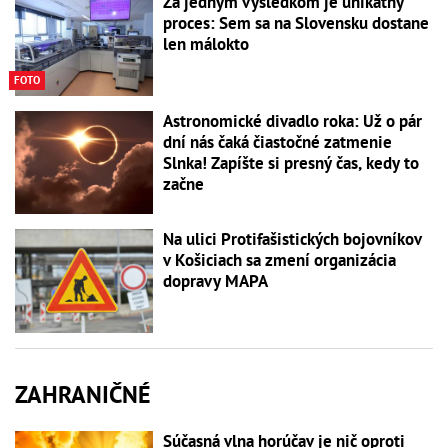
Za jedným výsledkom je unikátny
proces: Sem sa na Slovensku dostane
len málokto
FOTO
Astronomické divadlo roka: Už o pár
dní nás čaká čiastočné zatmenie
Slnka! Zapíšte si presný čas, kedy to
začne
Na ulici Protifašistických bojovníkov
v Košiciach sa zmení organizácia
dopravy MAPA
ZAHRANIČNÉ
Súčasná vlna horúčav je nič oproti