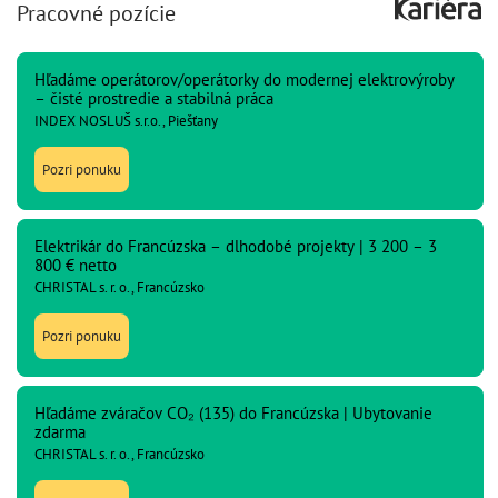
Pracovné pozície
Hľadáme operátorov/operátorky do modernej elektrovýroby
– čisté prostredie a stabilná práca
INDEX NOSLUŠ s.r.o., Piešťany
Pozri ponuku
Elektrikár do Francúzska – dlhodobé projekty | 3 200 – 3
800 € netto
CHRISTAL s. r. o., Francúzsko
Pozri ponuku
Hľadáme zváračov CO₂ (135) do Francúzska | Ubytovanie
zdarma
CHRISTAL s. r. o., Francúzsko