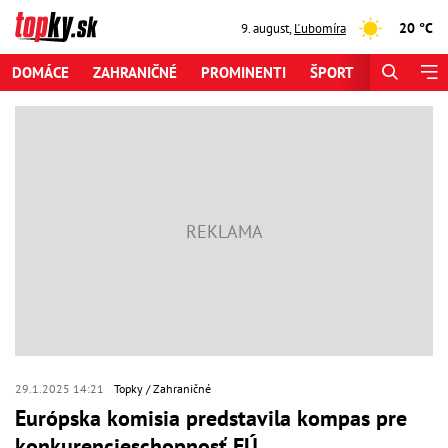
20 °C
9. august
,
Ľubomíra
DOMÁCE
ZAHRANIČNÉ
PROMINENTI
ŠPORT
ZAUJÍMAV
29.1.2025 14:21
Topky
Zahraničné
Európska komisia predstavila kompas pre
konkurencieschopnosť EÚ