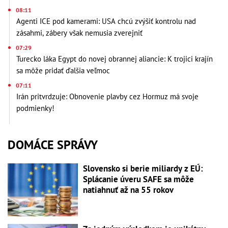
08:11
Agenti ICE pod kamerami: USA chcú zvýšiť kontrolu nad
zásahmi, zábery však nemusia zverejniť
07:29
Turecko láka Egypt do novej obrannej aliancie: K trojici krajín
sa môže pridať ďalšia veľmoc
07:11
Irán pritvrdzuje: Obnovenie plavby cez Hormuz má svoje
podmienky!
DOMÁCE SPRÁVY
Slovensko si berie miliardy z EÚ:
Splácanie úveru SAFE sa môže
natiahnuť až na 55 rokov