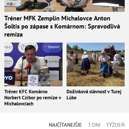
Tréner MFK Zemplín Michalovce Anton
Šoltis po zápase s Komárnom: Spravodlivá
remíza
Tréner KFC Komárno
Dožinková slávnosť v Turej
Norbert Czibor po remíze v
Lúke
Michalovciach
NAJČÍTANEJŠIE
3 DNI
TÝŽDEŇ