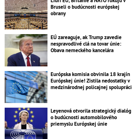
Lídri EÚ, Británie a NATO rokujú v
Bruseli o budúcnosti európskej
obrany
EÚ zareaguje, ak Trump zavedie
nespravodlivé clá na tovar únie:
Obava nemeckého kancelára
Európska komisia obvinila 18 krajín
Európskej únie! Zistila nedostatky v
medzinárodnej policajnej spolupráci
Leyenová otvorila strategický dialóg
o budúcnosti automobilového
priemyslu Európskej únie