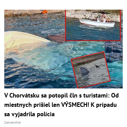
V Chorvátsku sa potopil čln s turistami: Od
miestnych prišiel len VÝSMECH! K prípadu
sa vyjadrila polícia
Zahraničné