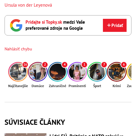
Ursula von der Leyenová
Pridajte si Topky.sk
medzi Vaše
Pridať
preferované zdroje na Google
Nahlásiť chybu
16
2
4
1
7
6
Najčítanejšie
Domáce
Zahraničné
Prominenti
Šport
Krimi
Zaují
SÚVISIACE ČLÁNKY