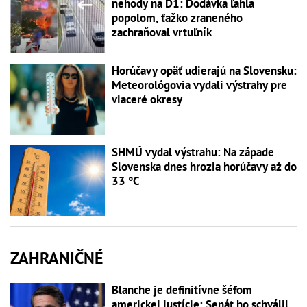
nehody na D1: Dodávka ľahla
popolom, ťažko zraneného
zachraňoval vrtuľník
Horúčavy opäť udierajú na Slovensku:
Meteorológovia vydali výstrahy pre
viaceré okresy
SHMÚ vydal výstrahu: Na západe
Slovenska dnes hrozia horúčavy až do
33 °C
ZAHRANIČNÉ
Blanche je definitívne šéfom
americkej justície: Senát ho schválil