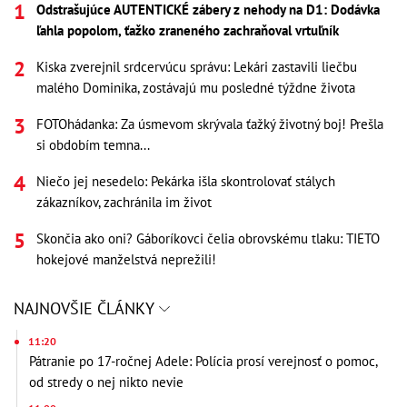
Odstrašujúce AUTENTICKÉ zábery z nehody na D1: Dodávka
ľahla popolom, ťažko zraneného zachraňoval vrtuľník
Kiska zverejnil srdcervúcu správu: Lekári zastavili liečbu
malého Dominika, zostávajú mu posledné týždne života
FOTOhádanka: Za úsmevom skrývala ťažký životný boj! Prešla
si obdobím temna...
Niečo jej nesedelo: Pekárka išla skontrolovať stálych
zákazníkov, zachránila im život
Skončia ako oni? Gáboríkovci čelia obrovskému tlaku: TIETO
hokejové manželstvá neprežili!
NAJNOVŠIE ČLÁNKY
11:20
Pátranie po 17-ročnej Adele: Polícia prosí verejnosť o pomoc,
od stredy o nej nikto nevie