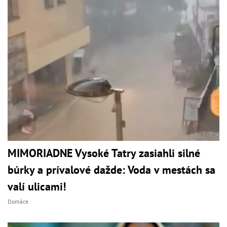
MIMORIADNE Vysoké Tatry zasiahli silné
búrky a prívalové dažde: Voda v mestách sa
valí ulicami!
Domáce