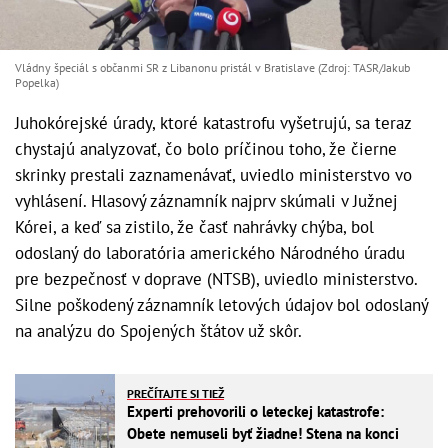
Vládny špeciál s občanmi SR z Libanonu pristál v Bratislave (Zdroj: TASR/Jakub
Popelka)
Juhokórejské úrady, ktoré katastrofu vyšetrujú, sa teraz
chystajú analyzovať, čo bolo príčinou toho, že čierne
skrinky prestali zaznamenávať, uviedlo ministerstvo vo
vyhlásení. Hlasový záznamník najprv skúmali v Južnej
Kórei, a keď sa zistilo, že časť nahrávky chýba, bol
odoslaný do laboratória amerického Národného úradu
pre bezpečnosť v doprave (NTSB), uviedlo ministerstvo.
Silne poškodený záznamník letových údajov bol odoslaný
na analýzu do Spojených štátov už skôr.
PREČÍTAJTE SI TIEŽ
Experti prehovorili o leteckej katastrofe:
Obete nemuseli byť žiadne! Stena na konci