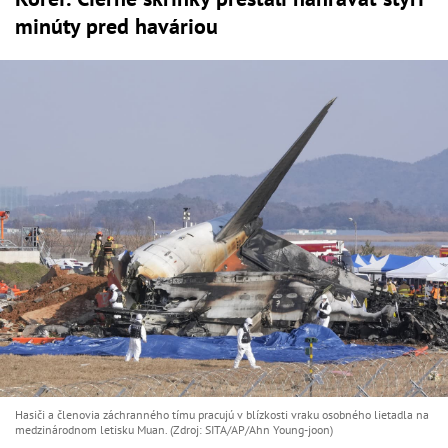
minúty pred haváriou
Hasiči a členovia záchranného tímu pracujú v blízkosti vraku osobného lietadla na
medzinárodnom letisku Muan. (Zdroj: SITA/AP/Ahn Young-joon)