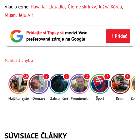
Viac o téme:
Havária
,
Lietadlo
,
Čierne skrinky
,
Južná Kórea
,
Muan
,
Jeju Air
Pridajte si Topky.sk
medzi Vaše
Pridať
preferované zdroje na Google
Nahlásiť chybu
16
5
3
2
7
4
Najčítanejšie
Domáce
Zahraničné
Prominenti
Šport
Krimi
Zaují
SÚVISIACE ČLÁNKY