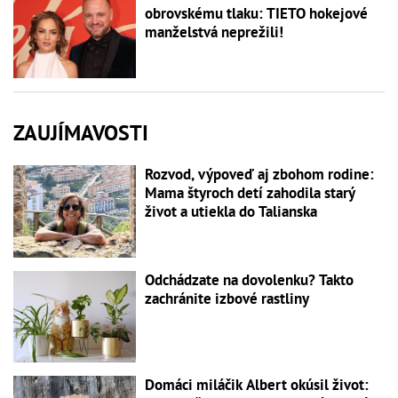
obrovskému tlaku: TIETO hokejové
manželstvá neprežili!
ZAUJÍMAVOSTI
Rozvod, výpoveď aj zbohom rodine:
Mama štyroch detí zahodila starý
život a utiekla do Talianska
Odchádzate na dovolenku? Takto
zachránite izbové rastliny
Domáci miláčik Albert okúsil život: