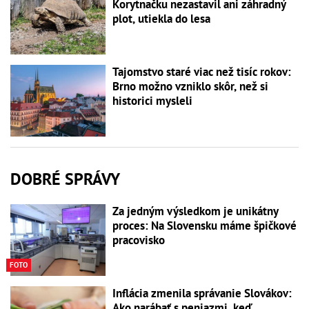
Korytnačku nezastavil ani záhradný
plot, utiekla do lesa
Tajomstvo staré viac než tisíc rokov:
Brno možno vzniklo skôr, než si
historici mysleli
DOBRÉ SPRÁVY
Za jedným výsledkom je unikátny
proces: Na Slovensku máme špičkové
pracovisko
FOTO
Inflácia zmenila správanie Slovákov:
Ako narábať s peniazmi, keď