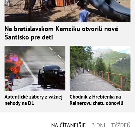
Na bratislavskom Kamzíku otvorili nové
Šantisko pre deti
Autentické zábery z vážnej
Chodník z Hrebienka na
nehody na D1
Rainerovu chatu obnovili
NAJČÍTANEJŠIE
3 DNI
TÝŽDEŇ