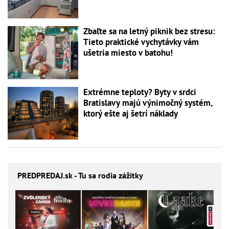
Zbaľte sa na letný piknik bez stresu:
Tieto praktické vychytávky vám
ušetria miesto v batohu!
Extrémne teploty? Byty v srdci
Bratislavy majú výnimočný systém,
ktorý ešte aj šetrí náklady
PREDPREDAJ
.sk - Tu sa rodia zážitky