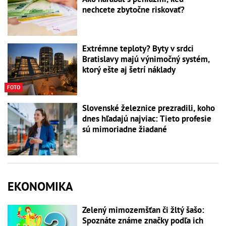
nechcete zbytočne riskovať?
Extrémne teploty? Byty v srdci
Bratislavy majú výnimočný systém,
ktorý ešte aj šetrí náklady
FOTO
Slovenské železnice prezradili, koho
dnes hľadajú najviac: Tieto profesie
sú mimoriadne žiadané
EKONOMIKA
Zelený mimozemšťan či žltý šašo:
Spoznáte známe značky podľa ich