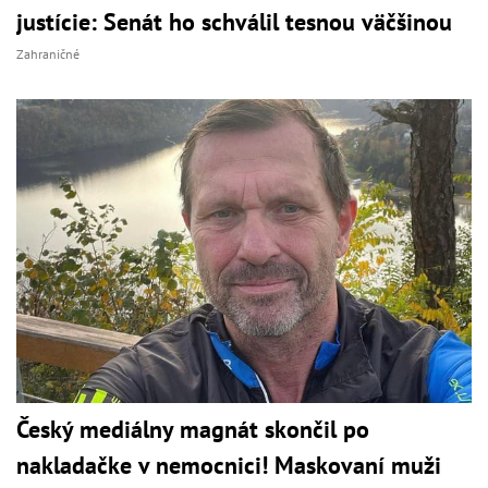
justície: Senát ho schválil tesnou väčšinou
Zahraničné
Český mediálny magnát skončil po
nakladačke v nemocnici! Maskovaní muži