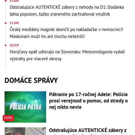
11:00
Odstrašujúce AUTENTICKÉ zábery z nehody na D1: Dodávka
ľahla popolom, ťažko zraneného zachraňoval vrtuľník
11:00
Český mediálny magnát skončil po nakladačke v nemocnici!
Maskovaní muži ho ani trochu nešetrili!
10:59
Horúčavy opäť udierajú na Slovensku: Meteorológovia vydali
výstrahy pre viaceré okresy
DOMÁCE SPRÁVY
Pátranie po 17-ročnej Adele: Polícia
prosí verejnosť o pomoc, od stredy o
nej nikto nevie
FOTO
Odstrašujúce AUTENTICKÉ zábery z