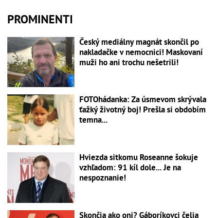
PROMINENTI
Český mediálny magnát skončil po
nakladačke v nemocnici! Maskovaní
muži ho ani trochu nešetrili!
FOTOhádanka: Za úsmevom skrývala
ťažký životný boj! Prešla si obdobím
temna...
Hviezda sitkomu Roseanne šokuje
vzhľadom: 91 kíl dole... Je na
nespoznanie!
Skončia ako oni? Gáboríkovci čelia