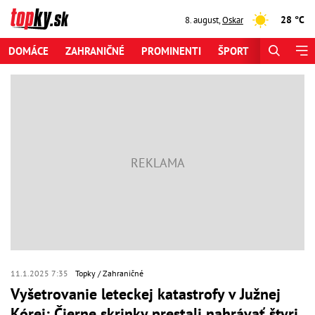
28 °C
8. august
,
Oskar
DOMÁCE
ZAHRANIČNÉ
PROMINENTI
ŠPORT
ZAUJÍMAV
11.1.2025 7:35
Topky
Zahraničné
Vyšetrovanie leteckej katastrofy v Južnej
Kórei: Čierne skrinky prestali nahrávať štyri