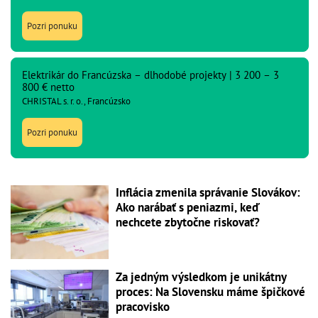
Pozri ponuku
Elektrikár do Francúzska – dlhodobé projekty | 3 200 – 3
800 € netto
CHRISTAL s. r. o., Francúzsko
Pozri ponuku
Inflácia zmenila správanie Slovákov:
Ako narábať s peniazmi, keď
nechcete zbytočne riskovať?
Za jedným výsledkom je unikátny
proces: Na Slovensku máme špičkové
pracovisko