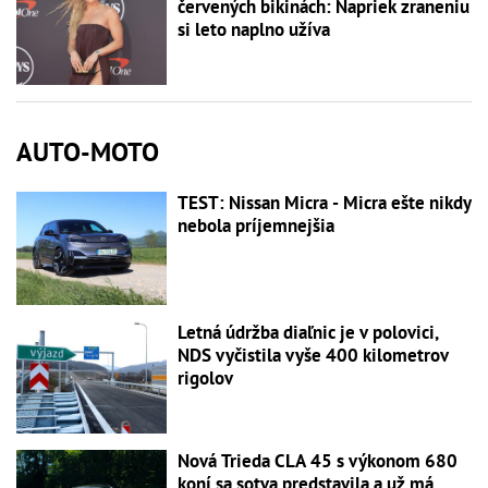
červených bikinách: Napriek zraneniu
si leto naplno užíva
AUTO-MOTO
TEST: Nissan Micra - Micra ešte nikdy
nebola príjemnejšia
Letná údržba diaľnic je v polovici,
NDS vyčistila vyše 400 kilometrov
rigolov
Nová Trieda CLA 45 s výkonom 680
koní sa sotva predstavila a už má