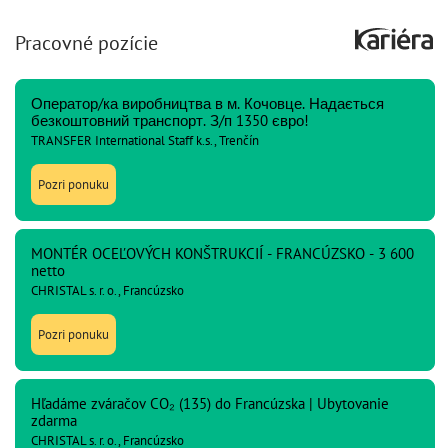
Pracovné pozície
Оператор/ка виробництва в м. Кочовце. Надається
безкоштовний транспорт. З/п 1350 євро!
TRANSFER International Staff k.s., Trenčín
Pozri ponuku
MONTÉR OCEĽOVÝCH KONŠTRUKCIÍ - FRANCÚZSKO - 3 600
netto
CHRISTAL s. r. o., Francúzsko
Pozri ponuku
Hľadáme zváračov CO₂ (135) do Francúzska | Ubytovanie
zdarma
CHRISTAL s. r. o., Francúzsko