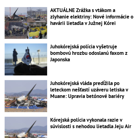
AKTUÁLNE Zrážka s vtákom a
zlyhanie elektriny: Nové informácie o
havárii lietadla v Južnej Kórei
Juhokórejská polícia vyšetruje
bombovú hrozbu odoslanú faxom z
Japonska
Juhokórejská vláda predĺžila po
leteckom nešťastí uzáveru letiska v
Muane: Upravia betónové bariéry
Kórejská polícia vykonala razie v
súvislosti s nehodou lietadla Jeju Air