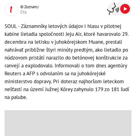
© Zoznam/
ČTK
SOUL - Záznamníky letových údajov i hlasu v pilotnej
kabíne lietadla spoločnosti Jeju Air, ktoré havarovalo 29.
decembra na letisku v juhokórejskom Muane, prestali
nahrávať približne štyri minúty predtým, ako lietadlo po
núdzovom pristátí narazilo do betónovej konštrukcie za
ranvejí a explodovalo. Informovali o tom dnes agentúry
Reuters a AFP s odvolaním sa na juhokórejské
ministerstvo dopravy. Pri doteraz najhoršom leteckom
nešťastí na území Južnej Kórey zahynulo 179 zo 181 ľudí
na palube.