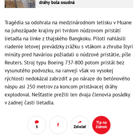
dráhy bola osudná
Tragédia sa odohrala na medzinárodnom letisku v Muane
na juhozápade krajiny pri tvrdom núdzovom pristátí
lietadla na linke z thajského Bangkoku. Piloti nahlásili
riadenie letovej prevádzky zrážku s vtákom a zhruba štyri
minúty pred haváriou požiadali o núdzové pristátie, píše
Reuters. Stroj typu Boeing 737-800 potom pristál bez
vysunutého podvozku, na ranveji však vo vysokej
rýchlosti nedokázal zabrzdiť a po náraze do betónového
náspu asi 250 metrov za koncom pristávacej dráhy
explodoval. Nešťastie prežili len dvaja členovia posádky
v zadnej časti lietadla.
Tip na
5
Zdieľať
článok