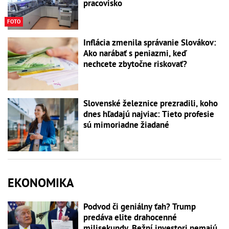
pracovisko
FOTO
Inflácia zmenila správanie Slovákov:
Ako narábať s peniazmi, keď
nechcete zbytočne riskovať?
Slovenské železnice prezradili, koho
dnes hľadajú najviac: Tieto profesie
sú mimoriadne žiadané
EKONOMIKA
Podvod či geniálny ťah? Trump
predáva elite drahocenné
milisekundy. Bežní investori nemajú