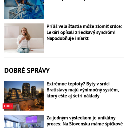
Príliš veľa šťastia môže zlomiť srdce:
Lekári opísali zriedkavý syndróm!
Napodobňuje infarkt
DOBRÉ SPRÁVY
Extrémne teploty? Byty v srdci
Bratislavy majú výnimočný systém,
ktorý ešte aj šetrí náklady
FOTO
Za jedným výsledkom je unikátny
proces: Na Slovensku máme špičkové