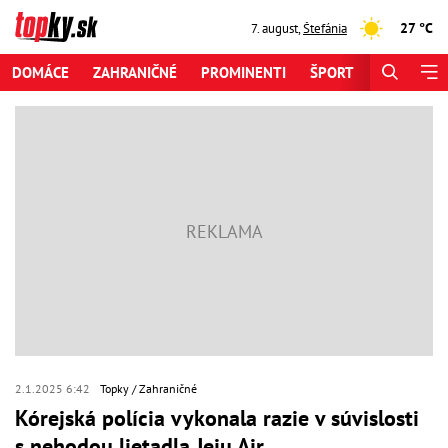
27 °C
7. august
,
Štefánia
DOMÁCE
ZAHRANIČNÉ
PROMINENTI
ŠPORT
ZAUJÍMAV
2.1.2025 6:42
Topky
Zahraničné
Kórejská polícia vykonala razie v súvislosti
s nehodou lietadla Jeju Air