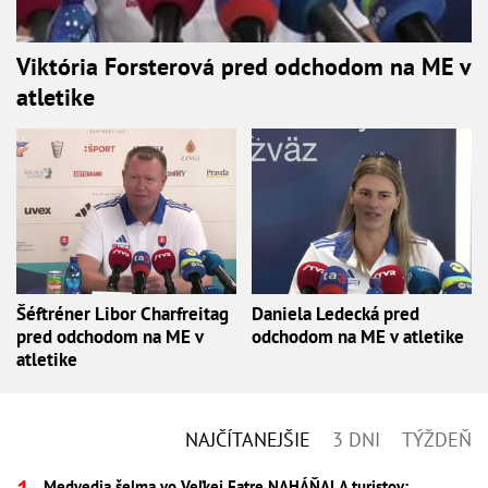
Viktória Forsterová pred odchodom na ME v
atletike
Šéftréner Libor Charfreitag
Daniela Ledecká pred
pred odchodom na ME v
odchodom na ME v atletike
atletike
NAJČÍTANEJŠIE
3 DNI
TÝŽDEŇ
Medvedia šelma vo Veľkej Fatre NAHÁŇALA turistov: