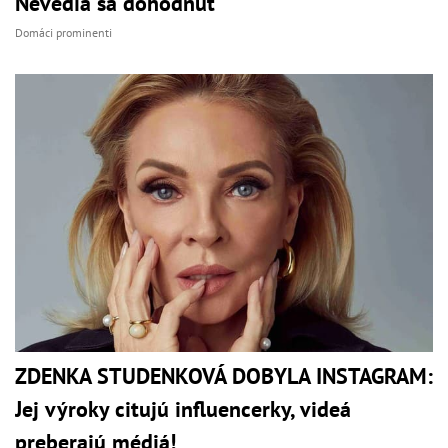
Nevedia sa dohodnúť
Domáci prominenti
ZDENKA STUDENKOVÁ DOBYLA INSTAGRAM:
Jej výroky citujú influencerky, videá
preberajú médiá!