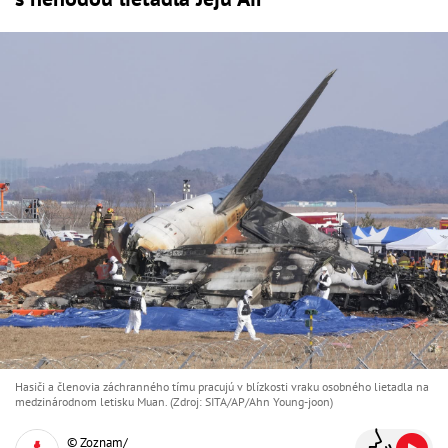
Hasiči a členovia záchranného tímu pracujú v blízkosti vraku osobného lietadla na
medzinárodnom letisku Muan. (Zdroj: SITA/AP/Ahn Young-joon)
© Zoznam/