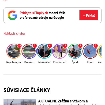
Pridajte si Topky.sk
medzi Vaše
Pridať
preferované zdroje na Google
Nahlásiť chybu
16
3
4
3
7
3
Najčítanejšie
Domáce
Zahraničné
Prominenti
Šport
Krimi
Zaují
SÚVISIACE ČLÁNKY
AKTUÁLNE Zrážka s vtákom a