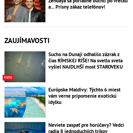
Zendaya sa poriadne buchli po vrecku
a... Prísny zákaz telefónov!
ZAUJÍMAVOSTI
Sucho na Dunaji odhalilo zázrak z
čias RÍMSKEJ RÍŠE! Na svetlo sveta
vyšiel NAJDLHŠÍ most STAROVEKU
FOTO
Európske Maldivy: Týchto 6 miest
vám verne pripomenie exotickú
idylku
Neviete zaspať pre horúčavy? Vedci
radia 8 jednoduchých trikov