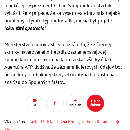
juhokórejský prezident Čchoe Sang-mok vo štvrtok
vyhlásil, že v prípade, že sa vyšetrovatelia zistia nejaké
problémy s týmto typom lietadla, musia byť prijaté
"okamžité opatrenia".
Ministerstvo obrany v stredu oznámilo, že z čiernej
skrinky havarovaného lietadla zaznamenávajúcej
komunikáciu pilotov sa podarilo získať všetky údaje.
Agentúra AFP dodáva, že záznamník letových údajov bol
poškodený a juhokórejskí vyšetrovatelia ho pošlú na
analýzu do Spojených štátov.
Tip na
0
Zdieľať
článok
Viac o téme:
Razia
,
Polícia
,
Južná Kórea
,
Nehoda lietadla
,
Jeju
Air