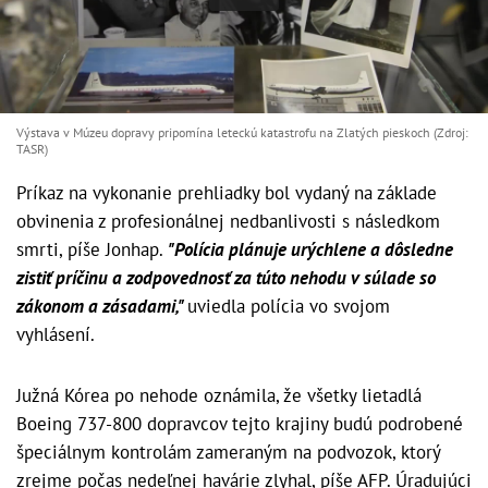
Výstava v Múzeu dopravy pripomína leteckú katastrofu na Zlatých pieskoch (Zdroj:
TASR)
Príkaz na vykonanie prehliadky bol vydaný na základe
obvinenia z profesionálnej nedbanlivosti s následkom
smrti, píše Jonhap.
"Polícia plánuje urýchlene a dôsledne
zistiť príčinu a zodpovednosť za túto nehodu v súlade so
zákonom a zásadami,"
uviedla polícia vo svojom
vyhlásení.
Južná Kórea po nehode oznámila, že všetky lietadlá
Boeing 737-800 dopravcov tejto krajiny budú podrobené
špeciálnym kontrolám zameraným na podvozok, ktorý
zrejme počas nedeľnej havárie zlyhal, píše AFP. Úradujúci