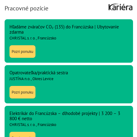
Pracovné pozície
Hľadáme zváračov CO₂ (135) do Francúzska | Ubytovanie
zdarma
CHRISTAL s. r. o., Francúzsko
Pozri ponuku
Opatrovateľka/praktická sestra
JUSTÍNA n.o., Okres Levice
Pozri ponuku
Elektrikár do Francúzska – dlhodobé projekty | 3 200 – 3
800 € netto
CHRISTAL s. r. o., Francúzsko