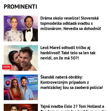
PROMINENTI
Dráma okolo veselice! Slovenská
topmodelka odkladá svadbu s
milionárom: Nevedia sa dohodnúť
Leoš Mareš odhodil tričko aj
hanblivosť! Také telo sa len tak
nevidí, on že má 50?!
FOTO
Škandál naberá obrátky:
Kontroverzným prípadom z
markizáckej šou sa zaoberá polícia!
Tajná svadba číslo 2? Tom Holland a