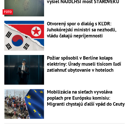
vyšiel NAJDLHŠÍ most STAROVEKU
FOTO
Otvorený spor o dialóg s KĽDR:
Juhokórejskí ministri sa nezhodli,
vládu čakajú nepríjemnosti
Požiar spôsobil v Berlíne kolaps
elektriny: Úrady museli tisícom ľudí
zatiahnuť ubytovanie v hoteloch
Mobilizácia na sieťach vyvoláva
poplach pre Európsku komisiu:
Migranti chystajú ďalší vpád do Ceuty