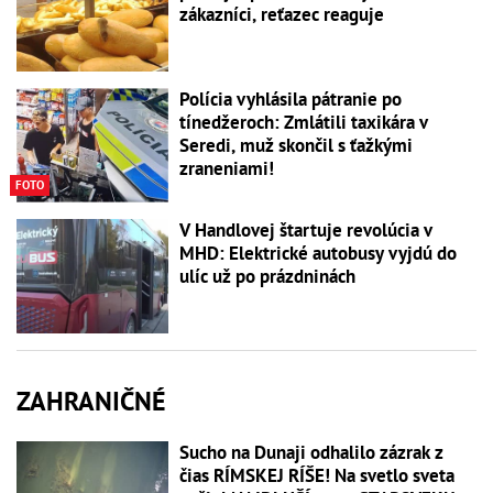
zákazníci, reťazec reaguje
Polícia vyhlásila pátranie po
tínedžeroch: Zmlátili taxikára v
Seredi, muž skončil s ťažkými
zraneniami!
FOTO
V Handlovej štartuje revolúcia v
MHD: Elektrické autobusy vyjdú do
ulíc už po prázdninách
ZAHRANIČNÉ
Sucho na Dunaji odhalilo zázrak z
čias RÍMSKEJ RÍŠE! Na svetlo sveta