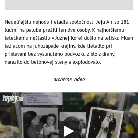
Nedeľňajšiu nehodu lietadla spoločnosti Jeju Air so 181
ľuďmi na palube prežili len dve osoby. K najhoršiemu
leteckému nešťastiu v Južnej Kórei došlo na letisku Muan
ležiacom na juhozápade krajiny, kde lietadlo pri
pristávaní bez vysunutého podvozku zišlo z dráhy,
narazilo do betónovej steny a explodovalo.
archívne video