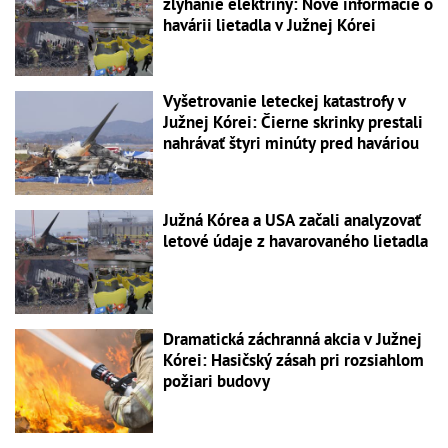
zlyhanie elektriny: Nové informácie o
havárii lietadla v Južnej Kórei
Vyšetrovanie leteckej katastrofy v
Južnej Kórei: Čierne skrinky prestali
nahrávať štyri minúty pred haváriou
Južná Kórea a USA začali analyzovať
letové údaje z havarovaného lietadla
Dramatická záchranná akcia v Južnej
Kórei: Hasičský zásah pri rozsiahlom
požiari budovy