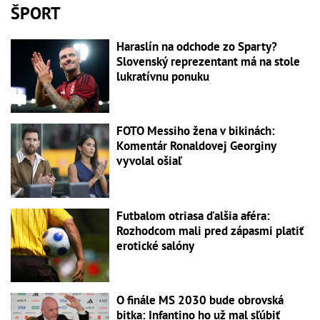
ŠPORT
Haraslín na odchode zo Sparty?
Slovenský reprezentant má na stole
lukratívnu ponuku
FOTO Messiho žena v bikinách:
Komentár Ronaldovej Georginy
vyvolal ošiaľ
Futbalom otriasa ďalšia aféra:
Rozhodcom mali pred zápasmi platiť
erotické salóny
O finále MS 2030 bude obrovská
bitka: Infantino ho už mal sľúbiť