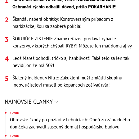
Ochranári rýchlo odhalili dôvod, prišlo POKARHANIE!
Škandál naberá obrátky: Kontroverzným prípadom z
markizáckej šou sa zaoberá polícia!
ŠOKUJÚCE ZISTENIE Známy reťazec predával rybacie
konzervy, v ktorých chýbali RYBY! Môžete ich mať doma aj vy
Leoš Mareš odhodil tričko aj hanblivosť! Také telo sa len tak
nevidí, on že má 50?!
Šialený incident v Nitre: Zakuklení muži zmlátili skupinu
Indov, učiteľovi museli po kopancoch zošívať tvár!
NAJNOVŠIE ČLÁNKY
12:00
Obrovské škody po požiari v Lehniciach: Oheň zo záhradného
domčeka zachvátil susedný dom aj hospodársku budovu
12:00