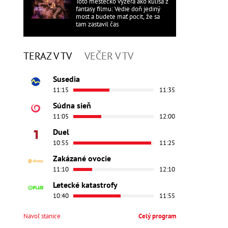
Toto mestečko vyzerá ako kulisa z
fantasy filmu: Vedie doň jediný
most a budete mať pocit, že sa
tam zastavil čas
TERAZ V TV
VEČER V TV
Susedia
11:15
11:35
Súdna sieň
11:05
12:00
Duel
10:55
11:25
Zakázané ovocie
11:10
12:10
Letecké katastrofy
10:40
11:55
Navoľ stanice
Celý program