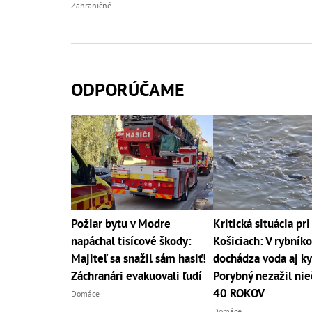
Zahraničné
ODPORÚČAME
Požiar bytu v Modre
Kritická situácia pri
napáchal tisícové škody:
Košiciach: V rybník
Majiteľ sa snažil sám hasiť!
dochádza voda aj ky
Záchranári evakuovali ľudí
Porybný nezažil nie
40 ROKOV
Domáce
Domáce