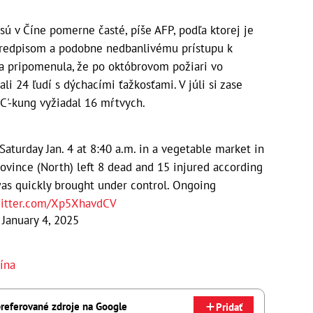
ú v Číne pomerne časté, píše AFP, podľa ktorej je
redpisom a podobne nedbanlivému prístupu k
a pripomenula, že po októbrovom požiari vo
i 24 ľudí s dýchacími ťažkosťami. V júli si zase
C'-kung vyžiadal 16 mŕtvych.
s Saturday Jan. 4 at 8:40 a.m. in a vegetable market in
ovince (North) left 8 dead and 15 injured according
was quickly brought under control. Ongoing
witter.com/Xp5XhavdCV
)
January 4, 2025
ína
referované zdroje na Google
Pridať