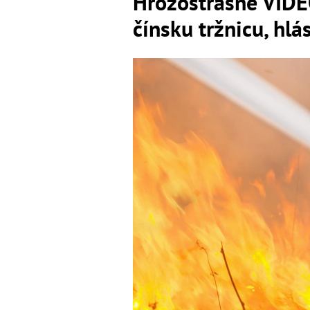
Hrôzostrašné VIDEO
čínsku tržnicu, hlá