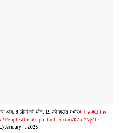
ी भीषण आग, 8 लोगों की मौत, 15 की हालत गंभीर
#Fire
#China
y
#PeoplesUpdate
pic.twitter.com/KZtdYNy4tp
r1)
January 4, 2025