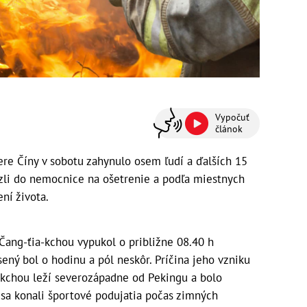
Vypočuť
článok
vere Číny v sobotu zahynulo osem ľudí a ďalších 15
ezli do nemocnice na ošetrenie a podľa miestnych
ní života.
 Čang-ťia-kchou vypukol o približne 08.40 h
ený bol o hodinu a pól neskôr. Príčina jeho vzniku
a-kchou leží severozápadne od Pekingu a bolo
 sa konali športové podujatia počas zimných