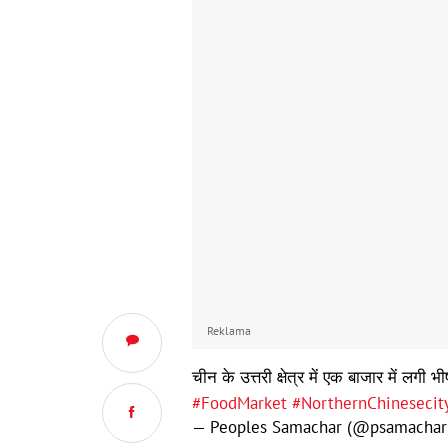
Reklama
चीन के उत्तरी क्षेत्र में एक बाजार में लग
#FoodMarket
#NorthernChinesecit
— Peoples Samachar (@psamacha