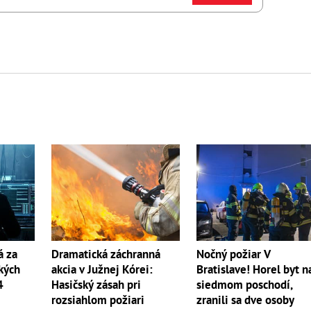
á za
Dramatická záchranná
Nočný požiar V
kých
akcia v Južnej Kórei:
Bratislave! Horel byt n
4
Hasičský zásah pri
siedmom poschodí,
rozsiahlom požiari
zranili sa dve osoby