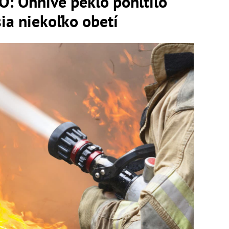
: Ohnivé peklo pohltilo
sia niekoľko obetí