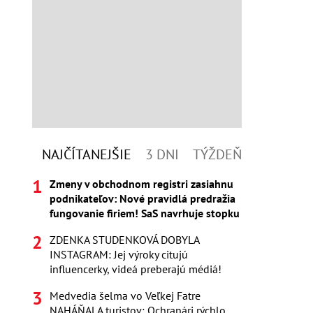
NAJČÍTANEJŠIE
3 DNI
TÝŽDEŇ
Zmeny v obchodnom registri zasiahnu
podnikateľov: Nové pravidlá predražia
fungovanie firiem! SaS navrhuje stopku
ZDENKA STUDENKOVÁ DOBYLA
INSTAGRAM: Jej výroky citujú
influencerky, videá preberajú médiá!
Medvedia šelma vo Veľkej Fatre
NAHÁŇALA turistov: Ochranári rýchlo