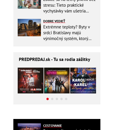
stresu: Tieto praktické
vychytávky vám ušetria
miesto v batohu!
DOBRE VEDIEŤ
Extrémne teploty? Byty v
srdci Bratislavy majú
výnimočný systém, ktorý
ešte aj šetrí náklady
PREDPREDAJ
.sk - Tu sa rodia zážitky
CESTOVANIE