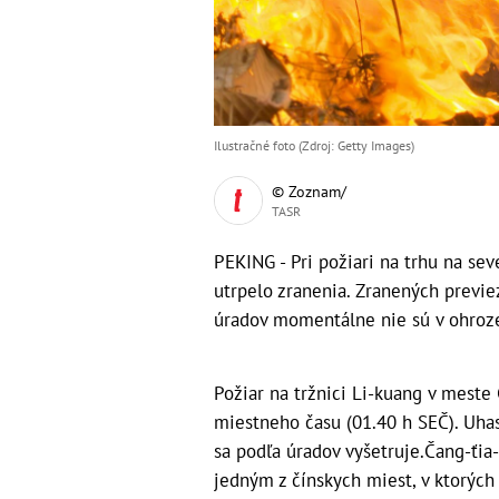
Ilustračné foto (Zdroj: Getty Images)
© Zoznam/
TASR
PEKING - Pri požiari na trhu na se
utrpelo zranenia. Zranených previ
úradov momentálne nie sú v ohroze
Požiar na tržnici Li-kuang v meste
miestneho času (01.40 h SEČ). Uhas
sa podľa úradov vyšetruje.Čang-ťi
jedným z čínskych miest, v ktorých