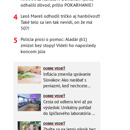
odhalili dôvod, prišlo POKARHANIE!
Leoš Mareš odhodil tričko aj hanblivosť!
Také telo sa len tak nevidí, on že má
50?!
Polícia prosí o pomoc: Aladár (61)
zmizol bez stopy! Videli ho naposledy
koncom júla
DOBRE VEDIEŤ
Inflácia zmenila správanie
Slovákov: Ako narábať s
peniazmi, keď nechcete
zbytočne riskovať?
DOBRE VEDIEŤ
Cesta od odberu krvi až po
výsledok: Unikátny pohľad
do špičkového laboratória na
Slovensku
DOBRE VEDIEŤ
Zbaľte sa na letný piknik bez