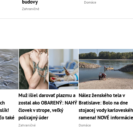
budovy
Domáce
Zahraničné
Muž išiel darovať plazmu a
Nález ženského tela v
och
zostal ako OBARENÝ: NAHÝ
Bratislave: Bolo na dne
slík!
človek v strope, veľký
stojacej vody karloveské
čo také
policajný úder
ramena! NOVÉ informáci
Zahraničné
Domáce