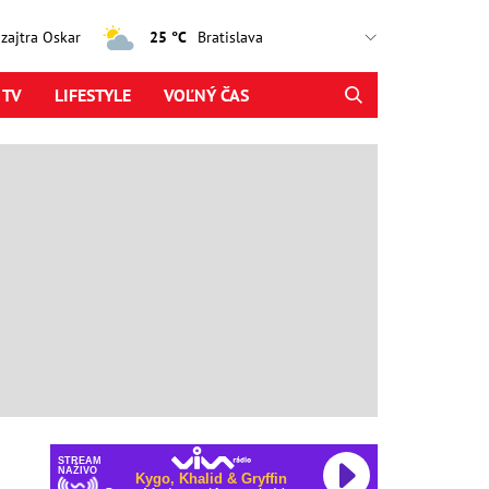
, zajtra Oskar
25 °C
 TV
LIFESTYLE
VOĽNÝ ČAS
STREAM
NAŽIVO
Kygo, Khalid & Gryffin