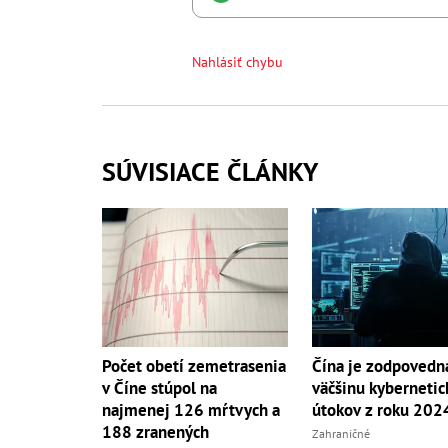
Nahlásiť chybu
SÚVISIACE ČLÁNKY
Čína je zodpovedn
Počet obetí zemetrasenia
väčšinu kybernetic
v Číne stúpol na
útokov z roku 202
najmenej 126 mŕtvych a
188 zranených
Zahraničné