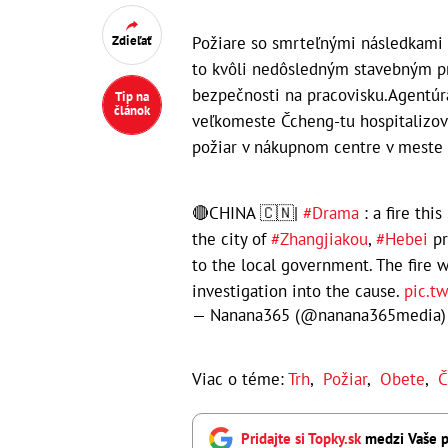
Požiare so smrteľnými následkami s
Zdieľať
to kvôli nedôsledným stavebným p
bezpečnosti na pracovisku.Agentúr
Tip na
článok
veľkomeste Čcheng-tu hospitalizoval
požiar v nákupnom centre v meste 
🔴CHINA 🇨🇳|
#Drama
: a fire thi
the city of
#Zhangjiakou
,
#Hebei
pr
to the local government. The fire 
investigation into the cause.
pic.t
— Nanana365 (@nanana365media
Viac o téme:
Trh
,
Požiar
,
Obete
,
Č
Pridajte si Topky.sk
medzi Vaše p