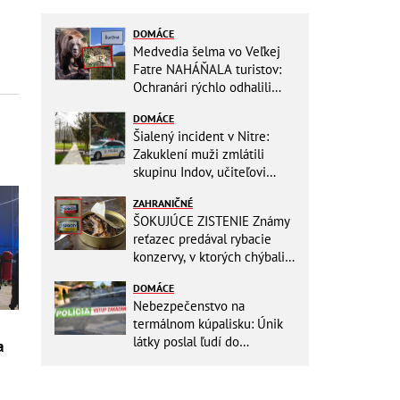
DOMÁCE
Medvedia šelma vo Veľkej
Fatre NAHÁŇALA turistov:
Ochranári rýchlo odhalili
dôvod, prišlo POKARHANIE!
DOMÁCE
Šialený incident v Nitre:
Zakuklení muži zmlátili
skupinu Indov, učiteľovi
museli po kopancoch zošívať
ZAHRANIČNÉ
tvár!
ŠOKUJÚCE ZISTENIE Známy
reťazec predával rybacie
konzervy, v ktorých chýbali
RYBY! Môžete ich mať doma
DOMÁCE
aj vy
Nebezpečenstvo na
termálnom kúpalisku: Únik
látky poslal ľudí do
a
NEMOCNICE! Polícia spúšťa
vyšetrovanie