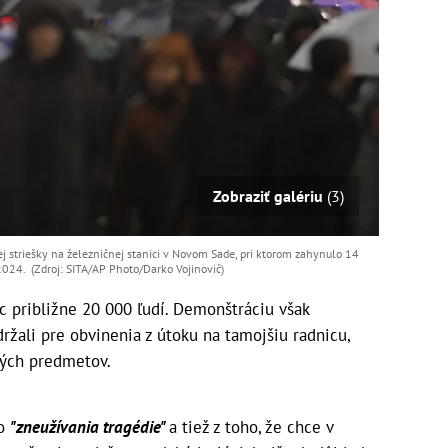
Zobraziť galériu
(3)
ej striešky na železničnej stanici v Novom Sade, pri ktorom zahynulo 14
2024. (Zdroj: SITA/AP Photo/Darko Vojinovič)
c približne 20 000 ľudí. Demonštráciu však
adržali pre obvinenia z útoku na tamojšiu radnicu,
ných predmetov.
zo
"zneužívania tragédie"
a tiež z toho, že chce v