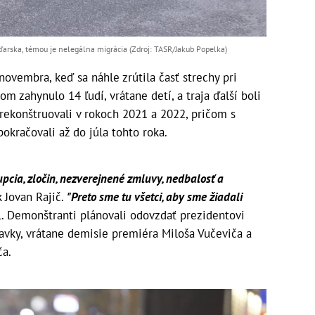
ďarska, témou je nelegálna migrácia (Zdroj: TASR/Jakub Popelka)
novembra, keď sa náhle zrútila časť strechy pri
om zahynulo 14 ľudí, vrátane detí, a traja ďalší boli
rekonštruovali v rokoch 2021 a 2022, pričom s
kračovali až do júla tohto roka.
upcia, zločin, nezverejnené zmluvy, nedbalosť a
 Jovan Rajič.
"Preto sme tu všetci, aby sme žiadali
. Demonštranti plánovali odovzdať prezidentovi
avky, vrátane demisie premiéra Miloša Vučeviča a
ča.