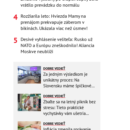
vrátilo prevádzku do normálu
Rozžiarila leto: Hviezda Mamy na
prenájom prekvapuje záberom v
bikinách. Ukázala viac než úsmev!
Desivé vyhlásenie veliteľa: Rusko už
NATO a Európu zneškodnilo! Aliancia
Moskve neublíži
DOBRE VEDIEŤ
Za jedným výsledkom je
unikátny proces: Na
Slovensku máme špičkové
pracovisko
DOBRE VEDIEŤ
Zbaľte sa na letný piknik bez
stresu: Tieto praktické
vychytávky vám ušetria
miesto v batohu!
DOBRE VEDIEŤ
Inflácia zmenila správanie