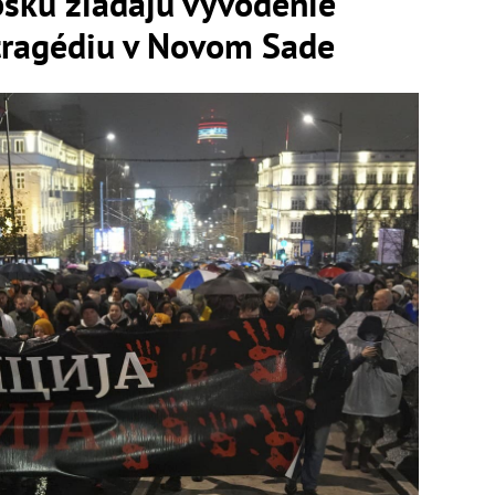
bsku žiadajú vyvodenie
tragédiu v Novom Sade