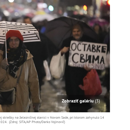
Zobraziť galériu
(3)
ej striešky na železničnej stanici v Novom Sade, pri ktorom zahynulo 14
2024. (Zdroj: SITA/AP Photo/Darko Vojinovič)