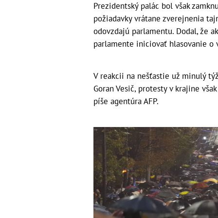
Prezidentský palác bol však zamknut
požiadavky vrátane zverejnenia taj
odovzdajú parlamentu. Dodal, že a
parlamente iniciovať hlasovanie o 
V reakcii na nešťastie už minulý tý
Goran Vesič, protesty v krajine vša
píše agentúra AFP.