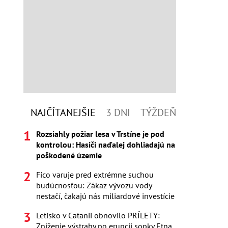
NAJČÍTANEJŠIE
3 DNI
TÝŽDEŇ
Rozsiahly požiar lesa v Trstíne je pod
kontrolou: Hasiči naďalej dohliadajú na
poškodené územie
Fico varuje pred extrémne suchou
budúcnosťou: Zákaz vývozu vody
nestačí, čakajú nás miliardové investície
Letisko v Catanii obnovilo PRÍLETY:
Zníženie výstrahy po erupcii sopky Etna