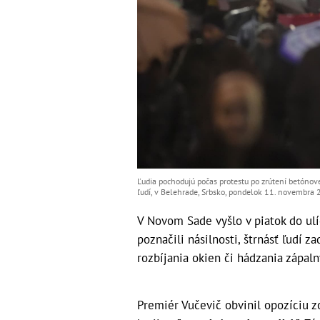
Ľudia pochodujú počas protestu po zrútení betónov
ľudí, v Belehrade, Srbsko, pondelok 11. novembra 
V Novom Sade vyšlo v piatok do ulí
poznačili násilnosti, štrnásť ľudí z
rozbíjania okien či hádzania zápal
Premiér Vučevič obvinil opozíciu 