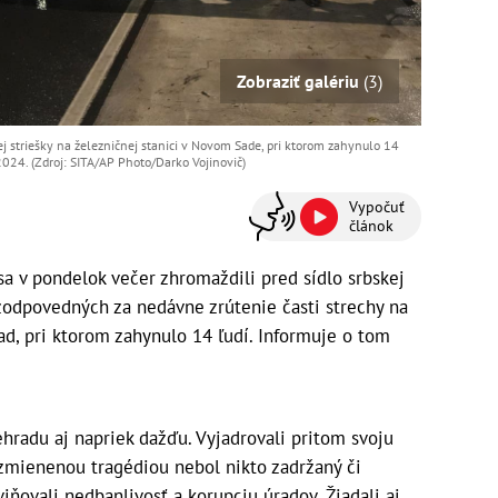
Zobraziť galériu
(3)
ej striešky na železničnej stanici v Novom Sade, pri ktorom zahynulo 14
2024. (Zdroj: SITA/AP Photo/Darko Vojinovič)
Vypočuť
článok
a v pondelok večer zhromaždili pred sídlo srbskej
zodpovedných za nedávne zrútenie časti strechy na
ad, pri ktorom zahynulo 14 ľudí. Informuje o tom
lehradu aj napriek dažďu. Vyjadrovali pritom svoju
so zmienenou tragédiou nebol nikto zadržaný či
iňovali nedbanlivosť a korupciu úradov. Žiadali aj