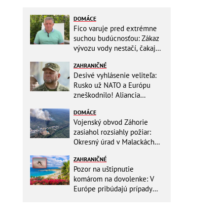
DOMÁCE
Fico varuje pred extrémne
suchou budúcnosťou: Zákaz
vývozu vody nestačí, čakajú
nás miliardové investície
ZAHRANIČNÉ
Desivé vyhlásenie veliteľa:
Rusko už NATO a Európu
zneškodnilo! Aliancia
Moskve neublíži
DOMÁCE
Vojenský obvod Záhorie
zasiahol rozsiahly požiar:
Okresný úrad v Malackách
vyhlásil MIMORIADNU
ZAHRANIČNÉ
situáciu
Pozor na uštipnutie
komárom na dovolenke: V
Európe pribúdajú prípady
nebezpečného ochorenia!