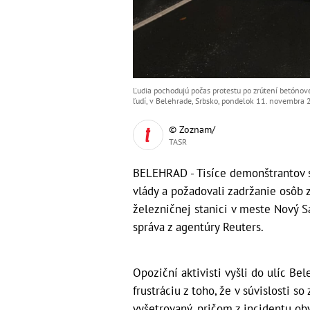
Ľudia pochodujú počas protestu po zrútení betónov
ľudí, v Belehrade, Srbsko, pondelok 11. novembra 
© Zoznam/
TASR
BELEHRAD - Tisíce demonštrantov s
vlády a požadovali zadržanie osôb 
železničnej stanici v meste Nový S
správa z agentúry Reuters.
Opoziční aktivisti vyšli do ulíc Be
frustráciu z toho, že v súvislosti 
vyšetrovaný, pričom z incidentu obv