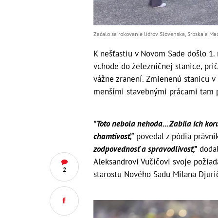
Začalo sa rokovanie lídrov Slovenska, Srbska a Ma
K nešťastiu v Novom Sade došlo 1. 
vchode do železničnej stanice, prič
vážne zranení. Zmienenú stanicu v 
menšími stavebnými prácami tam po
"Toto nebola nehoda... Zabila ich kor
chamtivosť,"
povedal z pódia právnik
zodpovednosť a spravodlivosť,"
dodal
Aleksandrovi Vučičovi svoje požiad
2
starostu Nového Sadu Milana Djuri