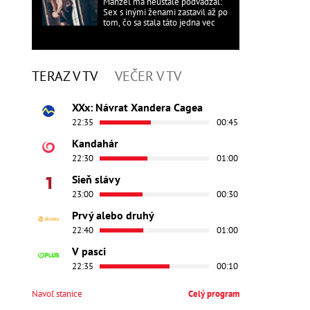
Manžel ma neustále podvádzal:
Sex s inými ženami zastavil až po
tom, čo sa stala táto jedna vec
TERAZ V TV
VEČER V TV
XXx: Návrat Xandera Cagea
22:35
00:45
Kandahár
22:30
01:00
Sieň slávy
23:00
00:30
Prvý alebo druhý
22:40
01:00
V pasci
22:35
00:10
Navoľ stanice
Celý program