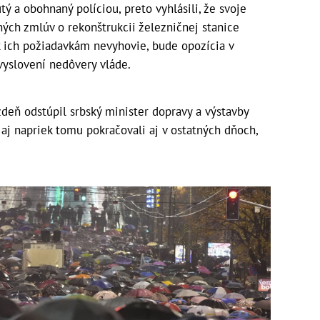
ý a obohnaný políciou, preto vyhlásili, že svoje
ných zmlúv o rekonštrukcii železničnej stanice
k ich požiadavkám nevyhovie, bude opozícia v
vyslovení nedôvery vláde.
ždeň odstúpil srbský minister dopravy a výstavby
k aj napriek tomu pokračovali aj v ostatných dňoch,