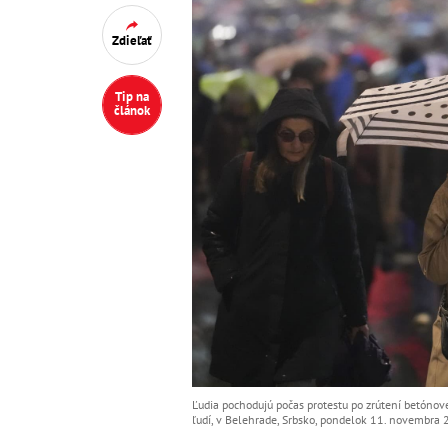
Zdieľať
Tip na
článok
Ľudia pochodujú počas protestu po zrútení betónov
ľudí, v Belehrade, Srbsko, pondelok 11. novembra 