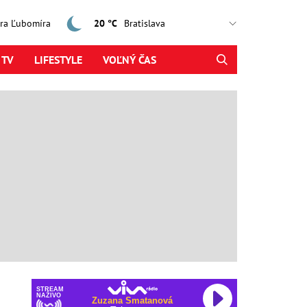
jtra Ľubomíra
20 °C
 TV
LIFESTYLE
VOĽNÝ ČAS
STREAM
NAŽIVO
Zuzana Smatanová