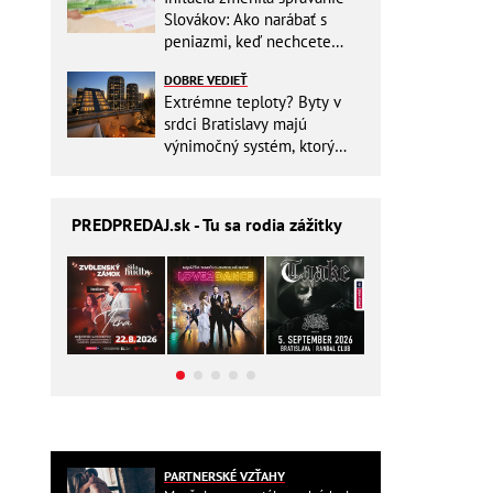
Slovákov: Ako narábať s
peniazmi, keď nechcete
zbytočne riskovať?
DOBRE VEDIEŤ
Extrémne teploty? Byty v
srdci Bratislavy majú
výnimočný systém, ktorý
ešte aj šetrí náklady
PREDPREDAJ
.sk - Tu sa rodia zážitky
PARTNERSKÉ VZŤAHY