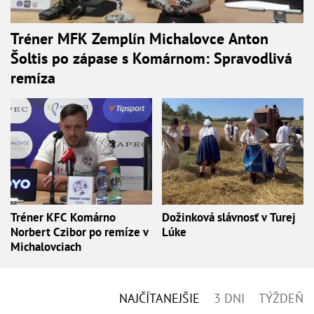
Tréner MFK Zemplín Michalovce Anton
Šoltis po zápase s Komárnom: Spravodlivá
remíza
Tréner KFC Komárno
Dožinková slávnosť v Turej
Norbert Czibor po remíze v
Lúke
Michalovciach
NAJČÍTANEJŠIE
3 DNI
TÝŽDEŇ