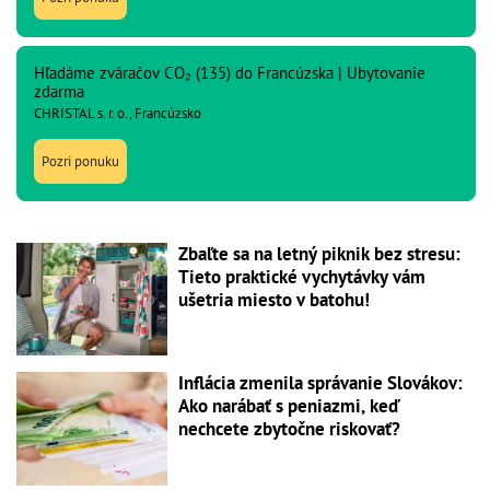
Hľadáme zváračov CO₂ (135) do Francúzska | Ubytovanie
zdarma
CHRISTAL s. r. o., Francúzsko
Pozri ponuku
Zbaľte sa na letný piknik bez stresu:
Tieto praktické vychytávky vám
ušetria miesto v batohu!
Inflácia zmenila správanie Slovákov:
Ako narábať s peniazmi, keď
nechcete zbytočne riskovať?