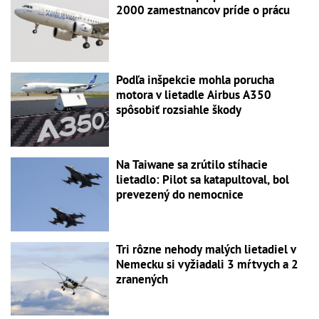
2000 zamestnancov príde o prácu
Podľa inšpekcie mohla porucha
motora v lietadle Airbus A350
spôsobiť rozsiahle škody
Na Taiwane sa zrútilo stíhacie
lietadlo: Pilot sa katapultoval, bol
prevezený do nemocnice
Tri rôzne nehody malých lietadiel v
Nemecku si vyžiadali 3 mŕtvych a 2
zranených