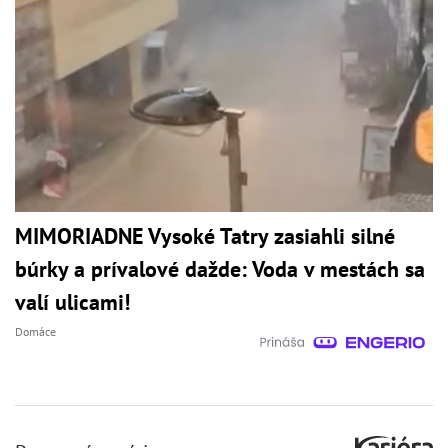
MIMORIADNE Vysoké Tatry zasiahli silné
búrky a prívalové dažde: Voda v mestách sa
valí ulicami!
Domáce