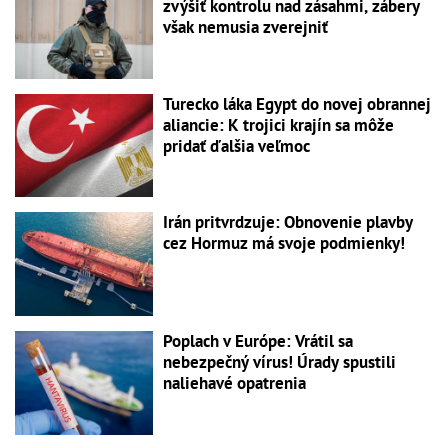
zvýšiť kontrolu nad zásahmi, zábery
však nemusia zverejniť
Turecko láka Egypt do novej obrannej
aliancie: K trojici krajín sa môže
pridať ďalšia veľmoc
Irán pritvrdzuje: Obnovenie plavby
cez Hormuz má svoje podmienky!
Poplach v Európe: Vrátil sa
nebezpečný vírus! Úrady spustili
naliehavé opatrenia