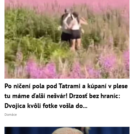
Po ničení pola pod Tatrami a kúpaní v plese
tu máme ďalší nešvár! Drzosť bez hraníc:
Dvojica kvôli fotke vošla do...
Domáce