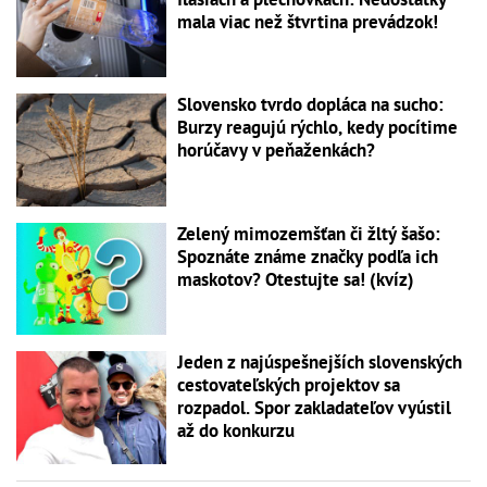
mala viac než štvrtina prevádzok!
Slovensko tvrdo dopláca na sucho:
Burzy reagujú rýchlo, kedy pocítime
horúčavy v peňaženkách?
Zelený mimozemšťan či žltý šašo:
Spoznáte známe značky podľa ich
maskotov? Otestujte sa! (kvíz)
Jeden z najúspešnejších slovenských
cestovateľských projektov sa
rozpadol. Spor zakladateľov vyústil
až do konkurzu