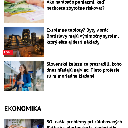
Ako narábať s peniazmi, keď
nechcete zbytočne riskovať?
Extrémne teploty? Byty v srdci
Bratislavy majú výnimočný systém,
ktorý ešte aj šetrí náklady
FOTO
Slovenské železnice prezradili, koho
dnes hľadajú najviac: Tieto profesie
sú mimoriadne žiadané
EKONOMIKA
SOI našla problémy pri zálohovaných
fľašiach a plechovkách: Nedostatky