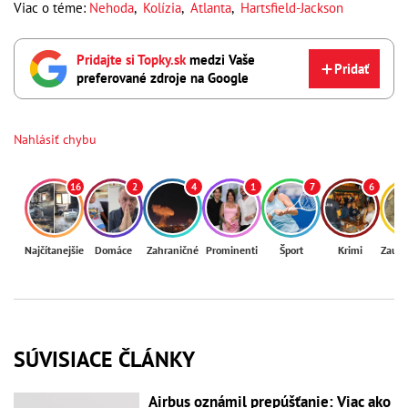
Viac o téme:
Nehoda
,
Kolízia
,
Atlanta
,
Hartsfield-Jackson
Pridajte si Topky.sk
medzi Vaše
Pridať
preferované zdroje na Google
Nahlásiť chybu
16
2
4
1
7
6
Najčítanejšie
Domáce
Zahraničné
Prominenti
Šport
Krimi
Zaují
SÚVISIACE ČLÁNKY
Airbus oznámil prepúšťanie: Viac ako