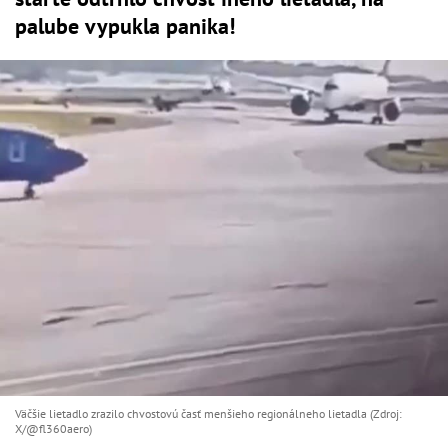
palube vypukla panika!
Väčšie lietadlo zrazilo chvostovú časť menšieho regionálneho lietadla (Zdroj:
X/@fl360aero)