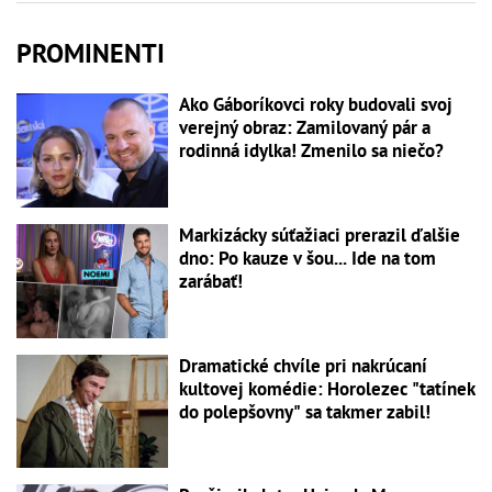
PROMINENTI
Ako Gáboríkovci roky budovali svoj
verejný obraz: Zamilovaný pár a
rodinná idylka! Zmenilo sa niečo?
Markizácky súťažiaci prerazil ďalšie
dno: Po kauze v šou... Ide na tom
zarábať!
Dramatické chvíle pri nakrúcaní
kultovej komédie: Horolezec "tatínek
do polepšovny" sa takmer zabil!