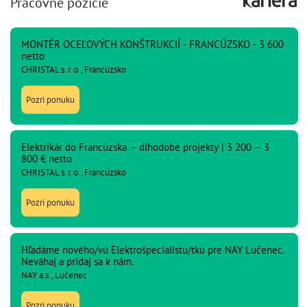
Pracovné pozície
MONTÉR OCEĽOVÝCH KONŠTRUKCIÍ - FRANCÚZSKO - 3 600
netto
CHRISTAL s. r. o., Francúzsko
Pozri ponuku
Elektrikár do Francúzska – dlhodobé projekty | 3 200 – 3
800 € netto
CHRISTAL s. r. o., Francúzsko
Pozri ponuku
Hľadáme nového/vú Elektrošpecialistu/tku pre NAY Lučenec.
Neváhaj a pridaj sa k nám.
NAY a.s., Lučenec
Pozri ponuku