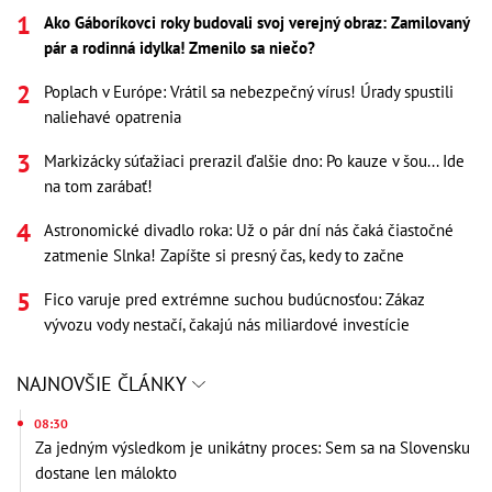
Ako Gáboríkovci roky budovali svoj verejný obraz: Zamilovaný
pár a rodinná idylka! Zmenilo sa niečo?
Poplach v Európe: Vrátil sa nebezpečný vírus! Úrady spustili
naliehavé opatrenia
Markizácky súťažiaci prerazil ďalšie dno: Po kauze v šou... Ide
na tom zarábať!
Astronomické divadlo roka: Už o pár dní nás čaká čiastočné
zatmenie Slnka! Zapíšte si presný čas, kedy to začne
Fico varuje pred extrémne suchou budúcnosťou: Zákaz
vývozu vody nestačí, čakajú nás miliardové investície
NAJNOVŠIE ČLÁNKY
08:30
Za jedným výsledkom je unikátny proces: Sem sa na Slovensku
dostane len málokto