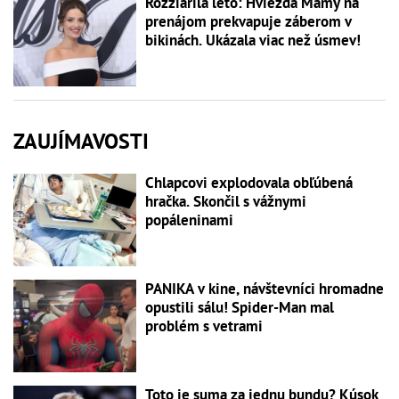
Rozžiarila leto: Hviezda Mamy na
prenájom prekvapuje záberom v
bikinách. Ukázala viac než úsmev!
ZAUJÍMAVOSTI
Chlapcovi explodovala obľúbená
hračka. Skončil s vážnymi
popáleninami
PANIKA v kine, návštevníci hromadne
opustili sálu! Spider-Man mal
problém s vetrami
Toto je suma za jednu bundu? Kúsok