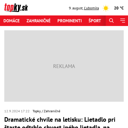
20 °C
9. august
,
Ľubomíra
DOMÁCE
ZAHRANIČNÉ
PROMINENTI
ŠPORT
ZAUJÍMAV
12.9.2024 17:22
Topky
Zahraničné
Dramatické chvíle na letisku: Lietadlo pri
štarte odtrhlo chvost iného lietadla, na