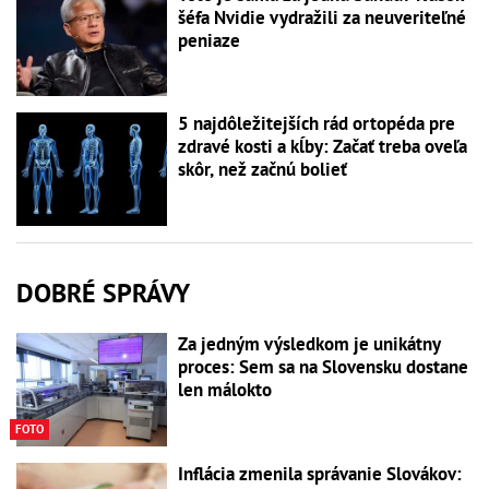
šéfa Nvidie vydražili za neuveriteľné
peniaze
5 najdôležitejších rád ortopéda pre
zdravé kosti a kĺby: Začať treba oveľa
skôr, než začnú bolieť
DOBRÉ SPRÁVY
Za jedným výsledkom je unikátny
proces: Sem sa na Slovensku dostane
len málokto
FOTO
Inflácia zmenila správanie Slovákov: