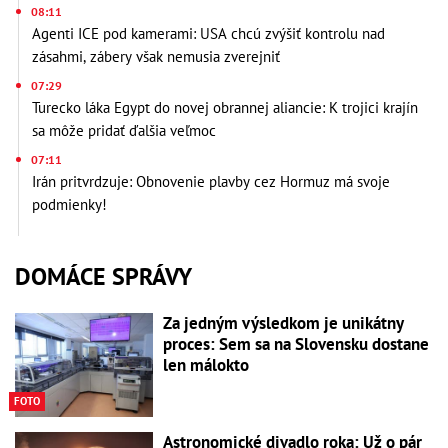
08:11
Agenti ICE pod kamerami: USA chcú zvýšiť kontrolu nad
zásahmi, zábery však nemusia zverejniť
07:29
Turecko láka Egypt do novej obrannej aliancie: K trojici krajín
sa môže pridať ďalšia veľmoc
07:11
Irán pritvrdzuje: Obnovenie plavby cez Hormuz má svoje
podmienky!
DOMÁCE SPRÁVY
Za jedným výsledkom je unikátny
proces: Sem sa na Slovensku dostane
len málokto
FOTO
Astronomické divadlo roka: Už o pár