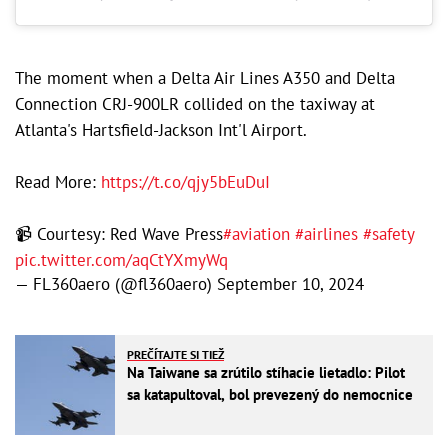
The moment when a Delta Air Lines A350 and Delta
Connection CRJ-900LR collided on the taxiway at
Atlanta's Hartsfield-Jackson Int'l Airport.
Read More:
https://t.co/qjy5bEuDuI
📹 Courtesy: Red Wave Press
#aviation
#airlines
#safety
pic.twitter.com/aqCtYXmyWq
— FL360aero (@fl360aero)
September 10, 2024
PREČÍTAJTE SI TIEŽ
Na Taiwane sa zrútilo stíhacie lietadlo: Pilot
sa katapultoval, bol prevezený do nemocnice