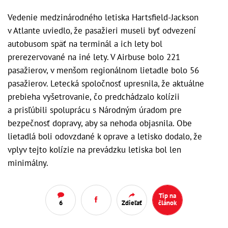
Vedenie medzinárodného letiska Hartsfield-Jackson
v Atlante uviedlo, že pasažieri museli byť odvezení
autobusom späť na terminál a ich lety bol
prerezervované na iné lety. V Airbuse bolo 221
pasažierov, v menšom regionálnom lietadle bolo 56
pasažierov. Letecká spoločnosť upresnila, že aktuálne
prebieha vyšetrovanie, čo predchádzalo kolízii
a prisľúbili spoluprácu s Národným úradom pre
bezpečnosť dopravy, aby sa nehoda objasnila. Obe
lietadlá boli odovzdané k oprave a letisko dodalo, že
vplyv tejto kolízie na prevádzku letiska bol len
minimálny.
Tip na
6
Zdieľať
článok