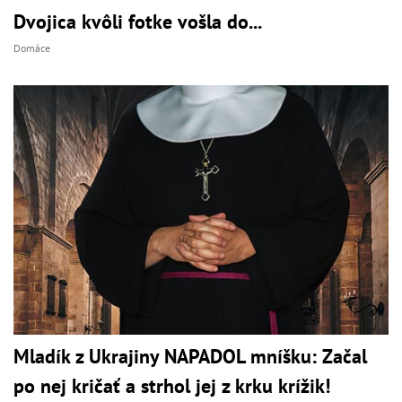
Dvojica kvôli fotke vošla do...
Domáce
Mladík z Ukrajiny NAPADOL mníšku: Začal
po nej kričať a strhol jej z krku krížik!