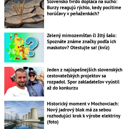
Slovensko tvrdo dopláca na sucho:
Burzy reagujú rýchlo, kedy pocítime
horúčavy v peňaženkách?
Zelený mimozemšťan či žltý šašo:
Spoznáte známe značky podľa ich
maskotov? Otestujte sa! (kvíz)
Jeden z najúspešnejších slovenských
cestovateľských projektov sa
rozpadol. Spor zakladateľov vyústil
až do konkurzu
Historický moment v Mochovciach:
Nový jadrový blok má za sebou
rozhodujúci krok k výrobe elektriny
(foto)