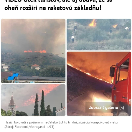
oheň rozšíri na raketovú základňu!
Zobraziť galériu
(3)
Hasiči bojovali s požiarom neďaleko Splitu tri dni, situáciu komplikoval vietor
(Zdroj: Facebook/Vatrogasci - 193)