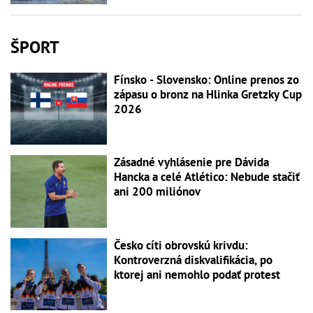
ŠPORT
Fínsko - Slovensko: Online prenos zo
zápasu o bronz na Hlinka Gretzky Cup
2026
Zásadné vyhlásenie pre Dávida
Hancka a celé Atlético: Nebude stačiť
ani 200 miliónov
Česko cíti obrovskú krivdu:
Kontroverzná diskvalifikácia, po
ktorej ani nemohlo podať protest