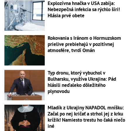
Explozívna hnačka v USA zabíja:
Nebezpečná infekcia sa rýchlo šíri!
Hlásia prvé obete
Rokovania s Iránom o Hormuzskom
prielive prebiehajú v pozitívnej
atmosfére, tvrdí Omán
Typ dronu, ktorý vybuchol v
Bulharsku, využíva Ukrajina: Pád
hlásili neďaleko dôležitého
plynovodu
Mladík z Ukrajiny NAPADOL mníšku:
Začal po nej kričať a strhol jej z krku
krížik! Namiesto trestu ho čaká niečo
iné