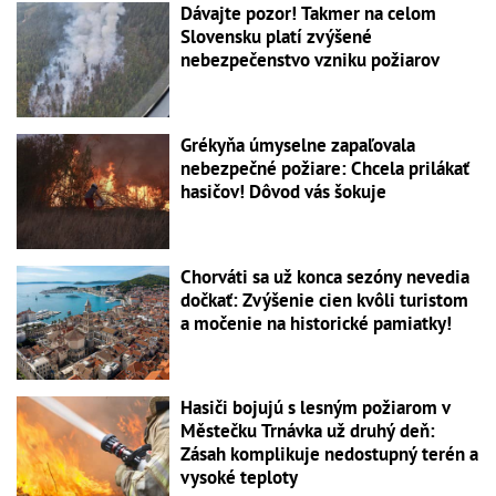
Dávajte pozor! Takmer na celom
Slovensku platí zvýšené
nebezpečenstvo vzniku požiarov
Grékyňa úmyselne zapaľovala
nebezpečné požiare: Chcela prilákať
hasičov! Dôvod vás šokuje
Chorváti sa už konca sezóny nevedia
dočkať: Zvýšenie cien kvôli turistom
a močenie na historické pamiatky!
Hasiči bojujú s lesným požiarom v
Městečku Trnávka už druhý deň:
Zásah komplikuje nedostupný terén a
vysoké teploty