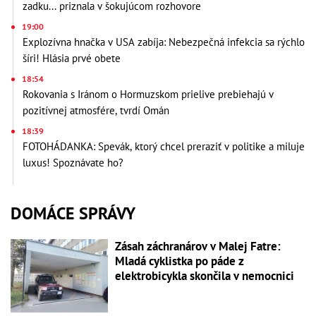
zadku... priznala v šokujúcom rozhovore
19:00
Explozívna hnačka v USA zabíja: Nebezpečná infekcia sa rýchlo
šíri! Hlásia prvé obete
18:54
Rokovania s Iránom o Hormuzskom prielive prebiehajú v
pozitívnej atmosfére, tvrdí Omán
18:39
FOTOHÁDANKA: Spevák, ktorý chcel preraziť v politike a miluje
luxus! Spoznávate ho?
DOMÁCE SPRÁVY
Zásah záchranárov v Malej Fatre:
Mladá cyklistka po páde z
elektrobicykla skončila v nemocnici