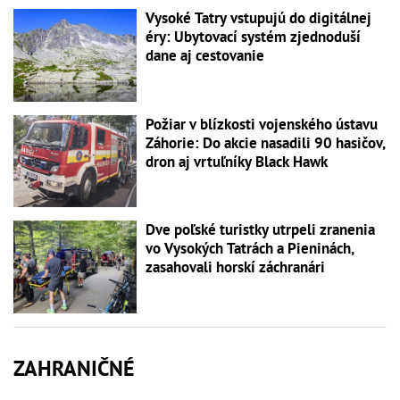
Vysoké Tatry vstupujú do digitálnej
éry: Ubytovací systém zjednoduší
dane aj cestovanie
Požiar v blízkosti vojenského ústavu
Záhorie: Do akcie nasadili 90 hasičov,
dron aj vrtuľníky Black Hawk
Dve poľské turistky utrpeli zranenia
vo Vysokých Tatrách a Pieninách,
zasahovali horskí záchranári
ZAHRANIČNÉ