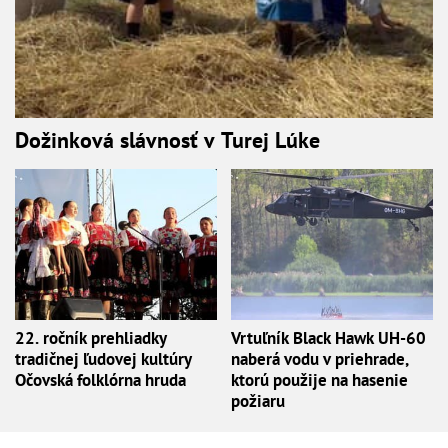
Dožinková slávnosť v Turej Lúke
22. ročník prehliadky
Vrtuľník Black Hawk UH-60
tradičnej ľudovej kultúry
naberá vodu v priehrade,
Očovská folklórna hruda
ktorú použije na hasenie
požiaru