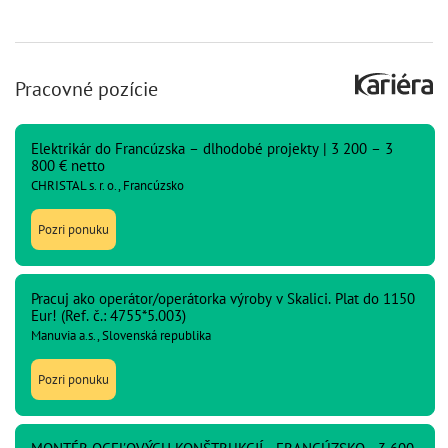
Pracovné pozície
Elektrikár do Francúzska – dlhodobé projekty | 3 200 – 3
800 € netto
CHRISTAL s. r. o., Francúzsko
Pozri ponuku
Pracuj ako operátor/operátorka výroby v Skalici. Plat do 1150
Eur! (Ref. č.: 4755*5.003)
Manuvia a.s., Slovenská republika
Pozri ponuku