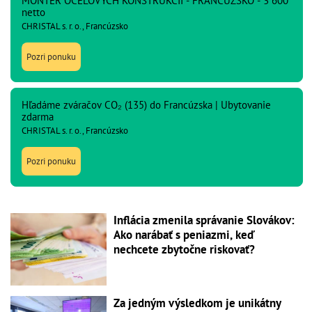
MONTÉR OCEĽOVÝCH KONŠTRUKCIÍ - FRANCÚZSKO - 3 600
netto
CHRISTAL s. r. o., Francúzsko
Pozri ponuku
Hľadáme zváračov CO₂ (135) do Francúzska | Ubytovanie
zdarma
CHRISTAL s. r. o., Francúzsko
Pozri ponuku
Inflácia zmenila správanie Slovákov:
Ako narábať s peniazmi, keď
nechcete zbytočne riskovať?
Za jedným výsledkom je unikátny