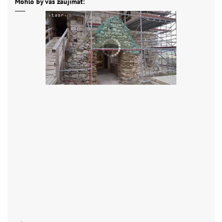
Mohlo by vás zaujímať: