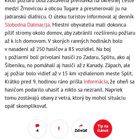
Kvôli požiaru bola zastavená premávka na okresnej ceste
medzi Žrnovicou a obcou Tugare a presmerovali ju na
jadranskú diaľnicu. O úteku turistov informoval aj denník
Slobodna Dalmacija
. Miestni obyvatelia mali dokonca
píliť stromy okolo domov, aby zabránili rozšíreniu požiaru
až k ich domovom. V skorých ranných hodinách bolo
v nasadení až 250 hasičov a 83 vozidiel. Na boj
s požiarmi boli privolaní hasiči zo Zadaru, Splitu, ako aj
Šibeniku, no pomáhali aj hasiči až z Kanady. Zápach, ale
aj požiar bolo vidieť až v 15 km vzdialenom meste Split.
Krátko pred 9. hodinou ráno prišla
informácia
, že oheň sa
hasičom podarilo uhasiť a nikto sa nezranil. Napriek
tomu zostávajú obavy z vetra, ktorý by mohol situáciu
opäť skomplikovať.
Tip na
4
Zdieľať
článok