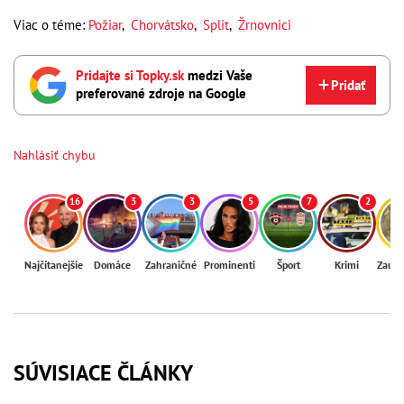
Viac o téme:
Požiar
,
Chorvátsko
,
Split
,
Žrnovnici
Pridajte si Topky.sk
medzi Vaše
Pridať
preferované zdroje na Google
Nahlásiť chybu
16
3
3
5
7
2
Najčítanejšie
Domáce
Zahraničné
Prominenti
Šport
Krimi
Zaují
SÚVISIACE ČLÁNKY