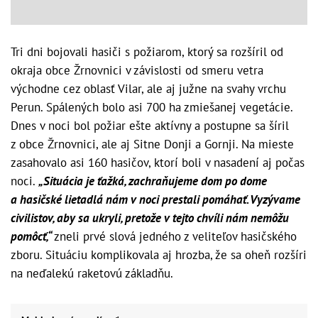
Tri dni bojovali hasiči s požiarom, ktorý sa rozšíril od
okraja obce Žrnovnici v závislosti od smeru vetra
východne cez oblasť Vilar, ale aj južne na svahy vrchu
Perun. Spálených bolo asi 700 ha zmiešanej vegetácie.
Dnes v noci bol požiar ešte aktívny a postupne sa šíril
z obce Žrnovnici, ale aj Sitne Donji a Gornji. Na mieste
zasahovalo asi 160 hasičov, ktorí boli v nasadení aj počas
noci.
„Situácia je ťažká, zachraňujeme dom po dome
a hasičské lietadlá nám v noci prestali pomáhať. Vyzývame
civilistov, aby sa ukryli, pretože v tejto chvíli nám nemôžu
pomôcť,“
zneli prvé slová jedného z veliteľov hasičského
zboru. Situáciu komplikovala aj hrozba, že sa oheň rozšíri
na neďalekú raketovú základňu.