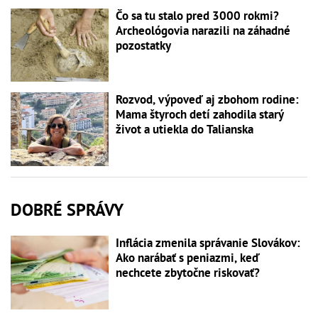
Čo sa tu stalo pred 3000 rokmi?
Archeológovia narazili na záhadné
pozostatky
Rozvod, výpoveď aj zbohom rodine:
Mama štyroch detí zahodila starý
život a utiekla do Talianska
DOBRÉ SPRÁVY
Inflácia zmenila správanie Slovákov:
Ako narábať s peniazmi, keď
nechcete zbytočne riskovať?