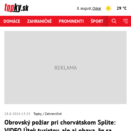
29 °C
8. august
,
Oskar
DOMÁCE
ZAHRANIČNÉ
PROMINENTI
ŠPORT
ZAUJÍMAV
28.8.2024 13:25
Topky
Zahraničné
Obrovský požiar pri chorvátskom Splite:
VIDEO Útek turistov, ale aj obava, že sa