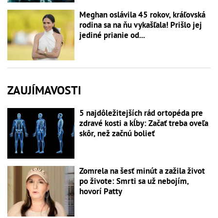
Meghan oslávila 45 rokov, kráľovská
rodina sa na ňu vykašľala! Prišlo jej
jediné prianie od...
ZAUJÍMAVOSTI
5 najdôležitejších rád ortopéda pre
zdravé kosti a kĺby: Začať treba oveľa
skôr, než začnú bolieť
Zomrela na šesť minút a zažila život
po živote: Smrti sa už nebojím,
hovorí Patty