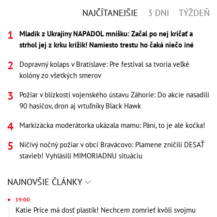
NAJČÍTANEJŠIE
3 DNI
TÝŽDEŇ
Mladík z Ukrajiny NAPADOL mníšku: Začal po nej kričať a
strhol jej z krku krížik! Namiesto trestu ho čaká niečo iné
Dopravný kolaps v Bratislave: Pre festival sa tvoria veľké
kolóny zo všetkých smerov
Požiar v blízkosti vojenského ústavu Záhorie: Do akcie nasadili
90 hasičov, dron aj vrtuľníky Black Hawk
Markizácka moderátorka ukázala mamu: Páni, to je ale kočka!
Ničivý nočný požiar v obci Braväcovo: Plamene zničili DESAŤ
stavieb! Vyhlásili MIMORIADNU situáciu
NAJNOVŠIE ČLÁNKY
19:00
Katie Price má dosť plastík! Nechcem zomrieť kvôli svojmu