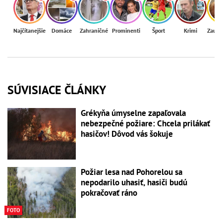
Najčítanejšie
Domáce
Zahraničné
Prominenti
Šport
Krimi
Zaují
SÚVISIACE ČLÁNKY
Grékyňa úmyselne zapaľovala
nebezpečné požiare: Chcela prilákať
hasičov! Dôvod vás šokuje
Požiar lesa nad Pohorelou sa
nepodarilo uhasiť, hasiči budú
pokračovať ráno
FOTO