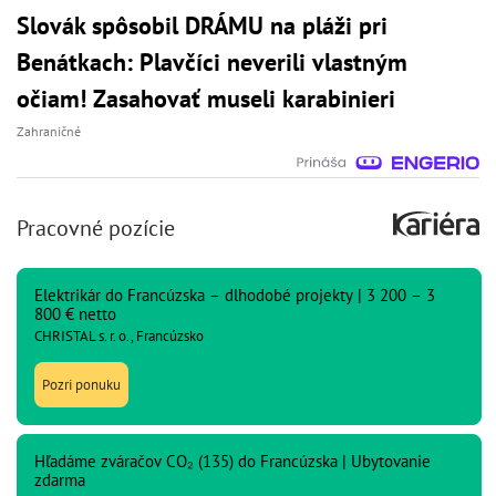
Slovák spôsobil DRÁMU na pláži pri
Benátkach: Plavčíci neverili vlastným
očiam! Zasahovať museli karabinieri
Zahraničné
Pracovné pozície
Elektrikár do Francúzska – dlhodobé projekty | 3 200 – 3
800 € netto
CHRISTAL s. r. o., Francúzsko
Pozri ponuku
Hľadáme zváračov CO₂ (135) do Francúzska | Ubytovanie
zdarma