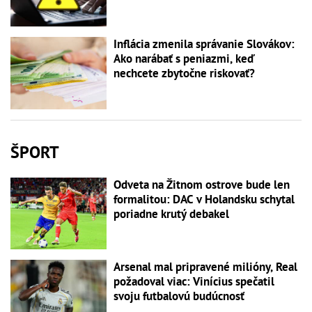
Inflácia zmenila správanie Slovákov:
Ako narábať s peniazmi, keď
nechcete zbytočne riskovať?
ŠPORT
Odveta na Žitnom ostrove bude len
formalitou: DAC v Holandsku schytal
poriadne krutý debakel
Arsenal mal pripravené milióny, Real
požadoval viac: Vinícius spečatil
svoju futbalovú budúcnosť