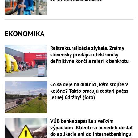
EKONOMIKA
Reštrukturalizácia zlyhala. Známy
slovenský predajca elektroniky
definitívne končí a mieri k bankrotu
Čo sa deje na diaľnici, kým stojíte v
kolóne? Takto pracujú cestári počas
letnej údržby! (foto)
VÚB banka zápasila s veľkým
výpadkom: Klienti sa nevedeli dostať
do aplikácie ani do internetbankingu!