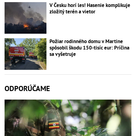
V Česku horí les! Hasenie komplikuje
zložitý terén a vietor
Požiar rodinného domu v Martine
spôsobil škodu 150-tisíc eur: Príčina
sa vyšetruje
ODPORÚČAME