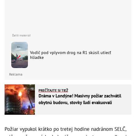
Vodič pod vplyvom drog na R1 skúsil utiecť
hliadke
Reklama
PREČÍTAJTE SI TIEŽ
Dráma v Londýne! Masívny požiar zachvátil
obytnú budovu, stovky ľudí evakuovali
Požiar vypukol krátko po tretej hodine nadránom SELČ,