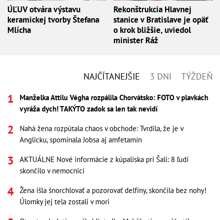
ÚĽUV otvára výstavu
Rekonštrukcia Hlavnej
keramickej tvorby Štefana
stanice v Bratislave je opäť
Mlícha
o krok bližšie, uviedol
minister Ráž
NAJČÍTANEJŠIE
3 DNI
TÝŽDEŇ
Manželka Attilu Végha rozpálila Chorvátsko: FOTO v plavkách
vyráža dych! TAKÝTO zadok sa len tak nevidí
Nahá žena rozpútala chaos v obchode: Tvrdila, že je v
Anglicku, spomínala Jobsa aj amfetamín
AKTUÁLNE Nové informácie z kúpaliska pri Šali: 8 ľudí
skončilo v nemocnici
Žena išla šnorchlovať a pozorovať delfíny, skončila bez nohy!
Úlomky jej tela zostali v mori