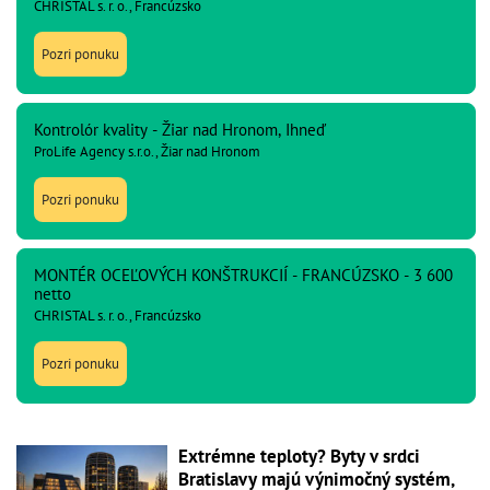
CHRISTAL s. r. o., Francúzsko
Pozri ponuku
Kontrolór kvality - Žiar nad Hronom, Ihneď
ProLife Agency s.r.o., Žiar nad Hronom
Pozri ponuku
MONTÉR OCEĽOVÝCH KONŠTRUKCIÍ - FRANCÚZSKO - 3 600
netto
CHRISTAL s. r. o., Francúzsko
Pozri ponuku
Extrémne teploty? Byty v srdci
Bratislavy majú výnimočný systém,