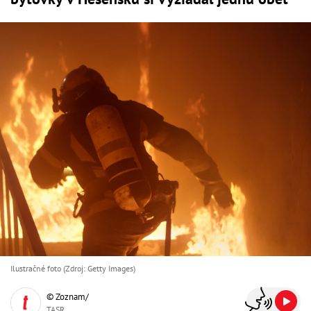
Ilustračné foto (Zdroj: Getty Images)
© Zoznam/
TASR