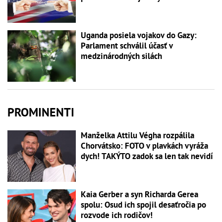
Uganda posiela vojakov do Gazy:
Parlament schválil účasť v
medzinárodných silách
PROMINENTI
Manželka Attilu Végha rozpálila
Chorvátsko: FOTO v plavkách vyráža
dych! TAKÝTO zadok sa len tak nevidí
Kaia Gerber a syn Richarda Gerea
spolu: Osud ich spojil desaťročia po
rozvode ich rodičov!