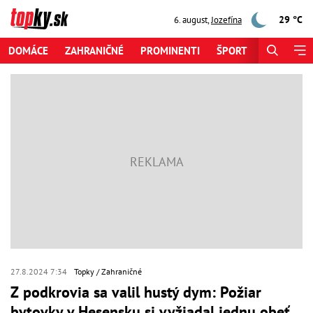
29 °C
6. august
,
Jozefína
DOMÁCE
ZAHRANIČNÉ
PROMINENTI
ŠPORT
ZAUJÍMAV
27.8.2024 7:34
Topky
Zahraničné
Z podkrovia sa valil hustý dym: Požiar
bytovky v Hesensku si vyžiadal jednu obeť