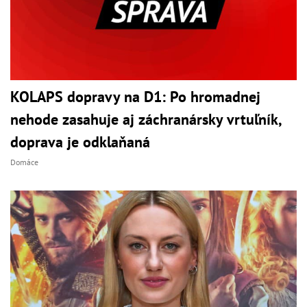
KOLAPS dopravy na D1: Po hromadnej
nehode zasahuje aj záchranársky vrtuľník,
doprava je odklaňaná
Domáce