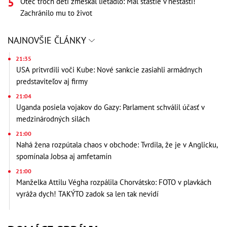
Otec troch detí zmeškal lietadlo: Mal šťastie v nešťastí!
Zachránilo mu to život
NAJNOVŠIE ČLÁNKY
21:35
USA pritvrdili voči Kube: Nové sankcie zasiahli armádnych
predstaviteľov aj firmy
21:04
Uganda posiela vojakov do Gazy: Parlament schválil účasť v
medzinárodných silách
21:00
Nahá žena rozpútala chaos v obchode: Tvrdila, že je v Anglicku,
spomínala Jobsa aj amfetamín
21:00
Manželka Attilu Végha rozpálila Chorvátsko: FOTO v plavkách
vyráža dych! TAKÝTO zadok sa len tak nevidí