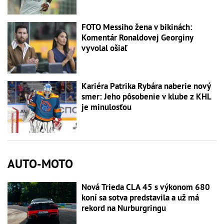
FOTO Messiho žena v bikinách:
Komentár Ronaldovej Georginy
vyvolal ošiaľ
Kariéra Patrika Rybára naberie nový
smer: Jeho pôsobenie v klube z KHL
je minulosťou
AUTO-MOTO
Nová Trieda CLA 45 s výkonom 680
koní sa sotva predstavila a už má
rekord na Nurburgringu