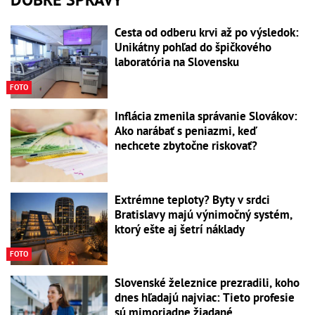
Cesta od odberu krvi až po výsledok:
Unikátny pohľad do špičkového
laboratória na Slovensku
FOTO
Inflácia zmenila správanie Slovákov:
Ako narábať s peniazmi, keď
nechcete zbytočne riskovať?
Extrémne teploty? Byty v srdci
Bratislavy majú výnimočný systém,
ktorý ešte aj šetrí náklady
FOTO
Slovenské železnice prezradili, koho
dnes hľadajú najviac: Tieto profesie
sú mimoriadne žiadané