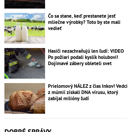
Čo sa stane, keď prestanete jesť
mliečne výrobky? Toto by ste mali
vedieť
Hasiči nezachraňujú len ľudí: VIDEO
Po požiari podali kyslík holubovi!
Dojímavé zábery obleteli svet
Prielomový NÁLEZ z čias Inkov! Vedci
z múmií získali DNA vírusu, ktorý
zabíjal milióny ľudí
DOBRÉ SPRÁVY