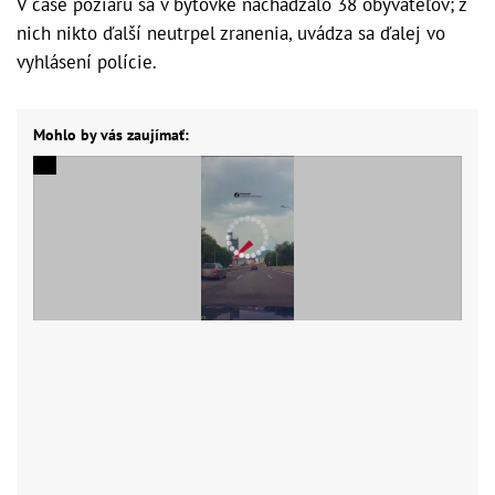
V čase požiaru sa v bytovke nachádzalo 38 obyvateľov; z
nich nikto ďalší neutrpel zranenia, uvádza sa ďalej vo
vyhlásení polície.
Mohlo by vás zaujímať: