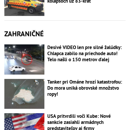
kolapsoch už 83-krát
ZAHRANIČNÉ
Desivé VIDEO len pre silné žalúdky:
Chlapca zabilo na priechode auto!
Telo našli o 150 metrov ďalej
Tanker pri Ománe hrozí katastrofou:
Do mora uniká obrovské množstvo
ropy!
USA pritvrdili voči Kube: Nové
sankcie zasiahli armádnych
predstaviteľov aj firmy