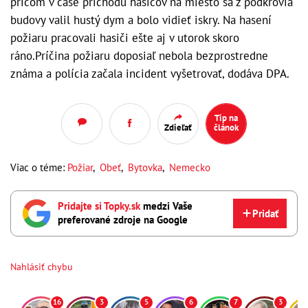
pričom v čase príchodu hasičov na miesto sa z podkrovia
budovy valil hustý dym a bolo vidieť iskry. Na hasení
požiaru pracovali hasiči ešte aj v utorok skoro
ráno.Príčina požiaru doposiaľ nebola bezprostredne
známa a polícia začala incident vyšetrovať, dodáva DPA.
Tip na
Zdieľať
článok
Viac o téme:
Požiar
,
Obeť
,
Bytovka
,
Nemecko
Pridajte si Topky.sk
medzi Vaše
Pridať
preferované zdroje na Google
Nahlásiť chybu
16
3
5
6
7
3