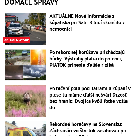
DOMÁCE SPRÁVY
AKTUÁLNE Nové informácie z
kúpaliska pri Šali: 8 ľudí skončilo v
nemocnici
AKTUALIZOVANÉ
Po rekordnej horúčave prichádzajú
búrky: Výstrahy platia do polnoci,
PIATOK prinesie ďalšie riziká
Po ničení pola pod Tatrami a kúpaní v
plese tu máme ďalší nešvár! Drzosť
bez hraníc: Dvojica kvôli fotke vošla
do...
Rekordné horúčavy na Slovensku:
Záchranári vo štvrtok zasahovali pri