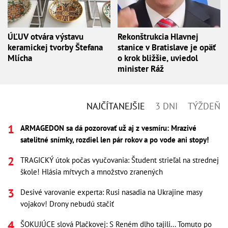
ÚĽUV otvára výstavu
Rekonštrukcia Hlavnej
keramickej tvorby Štefana
stanice v Bratislave je opäť
Mlícha
o krok bližšie, uviedol
minister Ráž
NAJČÍTANEJŠIE
3 DNI
TÝŽDEŇ
ARMAGEDON sa dá pozorovať už aj z vesmíru: Mrazivé
satelitné snímky, rozdiel len pár rokov a po vode ani stopy!
TRAGICKÝ útok počas vyučovania: Študent strieľal na strednej
škole! Hlásia mŕtvych a množstvo zranených
Desivé varovanie experta: Rusi nasadia na Ukrajine masy
vojakov! Drony nebudú stačiť
ŠOKUJÚCE slová Plačkovej: S Reném dlho tajili... Tomuto po