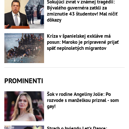
Šokujúci zvrat v známej tragédii:
Bývalého guvernéra zatkli za
zmiznutie 43 študentov! Mal ničiť
dôkazy
Kríza v španielskej exkláve má
posun: Maroko je pripravené prijať
späť neplnoletých migrantov
PROMINENTI
Šok v rodine Angeliny Jolie: Po
rozvode s manželkou priznal - som
gay!
Strach o hviezdu Let's Dance: