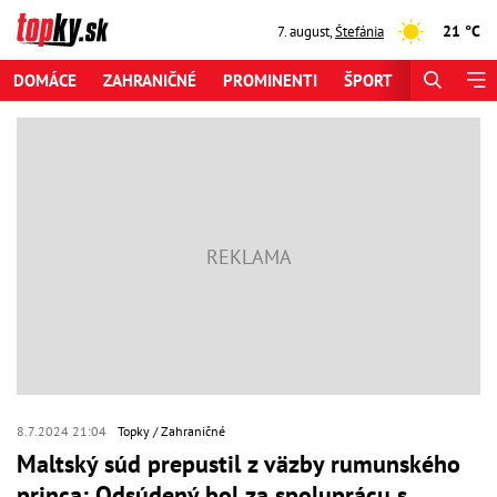
21 °C
7. august
,
Štefánia
DOMÁCE
ZAHRANIČNÉ
PROMINENTI
ŠPORT
ZAUJÍMAV
8.7.2024 21:04
Topky
Zahraničné
Maltský súd prepustil z väzby rumunského
princa: Odsúdený bol za spoluprácu s