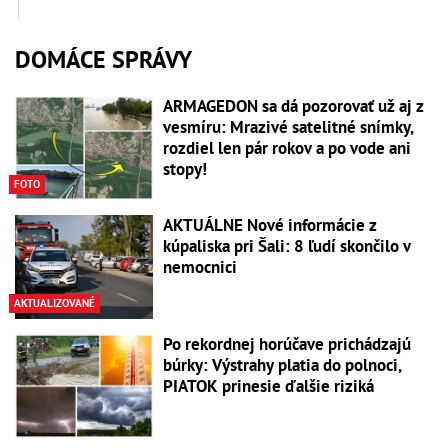
DOMÁCE SPRÁVY
ARMAGEDON sa dá pozorovať už aj z
vesmíru: Mrazivé satelitné snímky,
rozdiel len pár rokov a po vode ani
stopy!
FOTO
AKTUÁLNE Nové informácie z
kúpaliska pri Šali: 8 ľudí skončilo v
nemocnici
AKTUALIZOVANÉ
Po rekordnej horúčave prichádzajú
búrky: Výstrahy platia do polnoci,
PIATOK prinesie ďalšie riziká