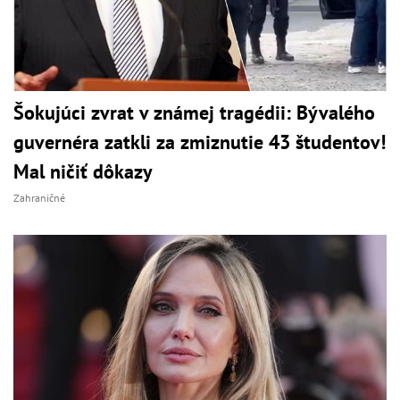
Šokujúci zvrat v známej tragédii: Bývalého
guvernéra zatkli za zmiznutie 43 študentov!
Mal ničiť dôkazy
Zahraničné