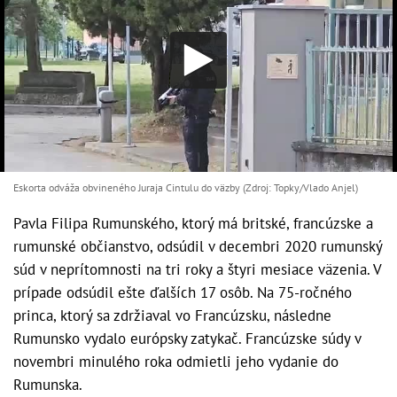
Eskorta odváža obvineného Juraja Cintulu do väzby (Zdroj: Topky/Vlado Anjel)
Pavla Filipa Rumunského, ktorý má britské, francúzske a
rumunské občianstvo, odsúdil v decembri 2020 rumunský
súd v neprítomnosti na tri roky a štyri mesiace väzenia. V
prípade odsúdil ešte ďalších 17 osôb. Na 75-ročného
princa, ktorý sa zdržiaval vo Francúzsku, následne
Rumunsko vydalo európsky zatykač. Francúzske súdy v
novembri minulého roka odmietli jeho vydanie do
Rumunska.