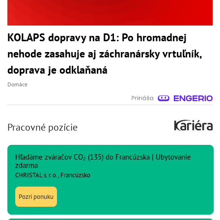
KOLAPS dopravy na D1: Po hromadnej
nehode zasahuje aj záchranársky vrtuľník,
doprava je odklaňaná
Domáce
Pracovné pozície
Hľadáme zváračov CO₂ (135) do Francúzska | Ubytovanie
zdarma
CHRISTAL s. r. o., Francúzsko
Pozri ponuku