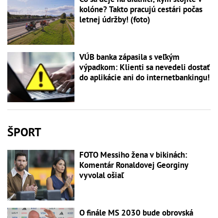
kolóne? Takto pracujú cestári počas
letnej údržby! (foto)
VÚB banka zápasila s veľkým
výpadkom: Klienti sa nevedeli dostať
do aplikácie ani do internetbankingu!
ŠPORT
FOTO Messiho žena v bikinách:
Komentár Ronaldovej Georginy
vyvolal ošiaľ
O finále MS 2030 bude obrovská