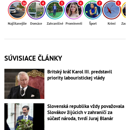
16
4
3
4
7
5
Najčítanejšie
Domáce
Zahraničné
Prominenti
Šport
Krimi
Zaují
SÚVISIACE ČLÁNKY
Britský kráľ Karol III. predstavil
priority labouristickej vlády
Slovenská republika vždy považovala
Slovákov žijúcich v zahraničí za
súčasť národa, tvrdí Juraj Blanár