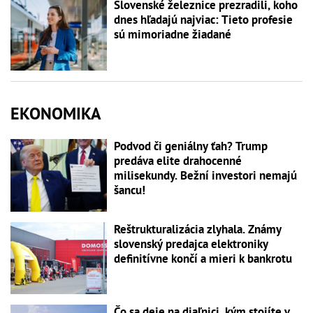
Slovenské železnice prezradili, koho
dnes hľadajú najviac: Tieto profesie
sú mimoriadne žiadané
EKONOMIKA
Podvod či geniálny ťah? Trump
predáva elite drahocenné
milisekundy. Bežní investori nemajú
šancu!
Reštrukturalizácia zlyhala. Známy
slovenský predajca elektroniky
definitívne končí a mieri k bankrotu
Čo sa deje na diaľnici, kým stojíte v