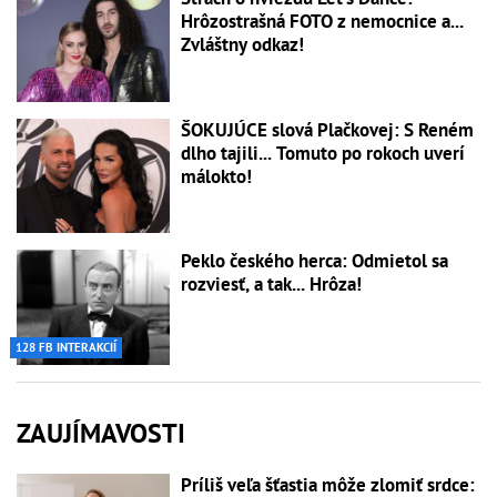
Hrôzostrašná FOTO z nemocnice a...
Zvláštny odkaz!
ŠOKUJÚCE slová Plačkovej: S Reném
dlho tajili... Tomuto po rokoch uverí
málokto!
Peklo českého herca: Odmietol sa
rozviesť, a tak... Hrôza!
128 FB INTERAKCIÍ
ZAUJÍMAVOSTI
Príliš veľa šťastia môže zlomiť srdce: