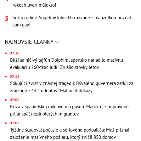
rokoch uverí málokto!
Šok v rodine Angeliny Jolie: Po rozvode s manželkou priznal -
som gay!
NAJNOVŠIE ČLÁNKY
07:30
Blíži sa ničivý tajfún Dolphin: Japonsko nariadilo masívnu
evakuáciu 260-tisíc ľudí! Zrušilo stovky letov
07:18
Šokujúci zvrat v známej tragédii: Bývalého guvernéra zatkli za
zmiznutie 43 študentov! Mal ničiť dôkazy
07:06
Kríza v španielskej exkláve má posun: Maroko je pripravené
prijať späť neplnoletých migrantov
07:03
Týždne študoval počasie a sériového podpaľača: Muž priznal
založenie masívneho požiaru, ktorý zničil 850 domov