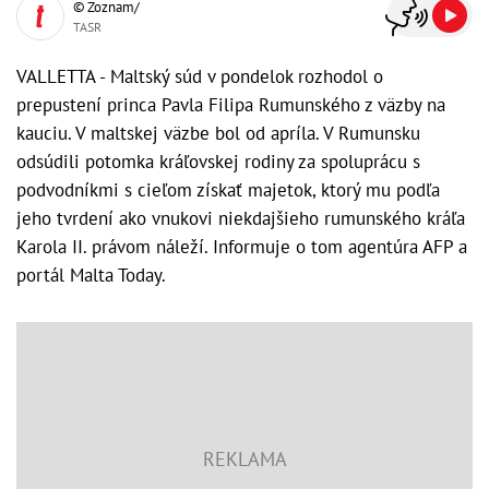
© Zoznam/
TASR
VALLETTA - Maltský súd v pondelok rozhodol o
prepustení princa Pavla Filipa Rumunského z väzby na
kauciu. V maltskej väzbe bol od apríla. V Rumunsku
odsúdili potomka kráľovskej rodiny za spoluprácu s
podvodníkmi s cieľom získať majetok, ktorý mu podľa
jeho tvrdení ako vnukovi niekdajšieho rumunského kráľa
Karola II. právom náleží. Informuje o tom agentúra AFP a
portál Malta Today.