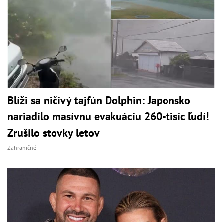
Blíži sa ničivý tajfún Dolphin: Japonsko
nariadilo masívnu evakuáciu 260-tisíc ľudí!
Zrušilo stovky letov
Zahraničné