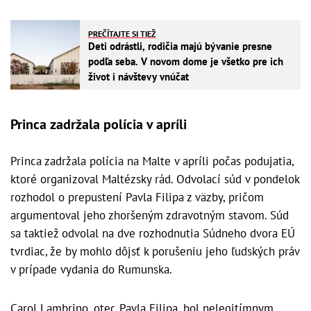
PREČÍTAJTE SI TIEŽ
Deti odrástli, rodičia majú bývanie presne
podľa seba. V novom dome je všetko pre ich
život i návštevy vnúčat
Princa zadržala polícia v apríli
Princa zadržala polícia na Malte v apríli počas podujatia,
ktoré organizoval Maltézsky rád. Odvolací súd v pondelok
rozhodol o prepustení Pavla Filipa z väzby, pričom
argumentoval jeho zhoršeným zdravotným stavom. Súd
sa taktiež odvolal na dve rozhodnutia Súdneho dvora EÚ
tvrdiac, že by mohlo dôjsť k porušeniu jeho ľudských práv
v prípade vydania do Rumunska.
Carol Lambrino, otec Pavla Filipa, bol nelegitímnym