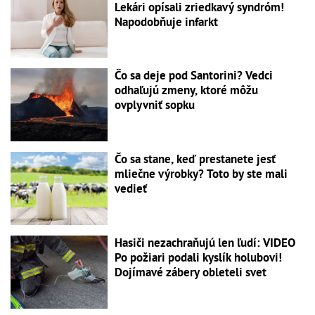
Lekári opísali zriedkavý syndróm!
Napodobňuje infarkt
Čo sa deje pod Santorini? Vedci
odhaľujú zmeny, ktoré môžu
ovplyvniť sopku
Čo sa stane, keď prestanete jesť
mliečne výrobky? Toto by ste mali
vedieť
Hasiči nezachraňujú len ľudí: VIDEO
Po požiari podali kyslík holubovi!
Dojímavé zábery obleteli svet