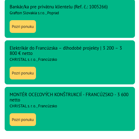
Bankár/ka pre privátnu klientelu (Ref. č.: 1005266)
Grafton Slovakia s.r.o., Poprad
Pozri ponuku
Elektrikár do Francúzska – dlhodobé projekty | 3 200 – 3
800 € netto
CHRISTAL s. r. o., Francúzsko
Pozri ponuku
MONTÉR OCEĽOVÝCH KONŠTRUKCIÍ - FRANCÚZSKO - 3 600
netto
CHRISTAL s. r. o., Francúzsko
Pozri ponuku