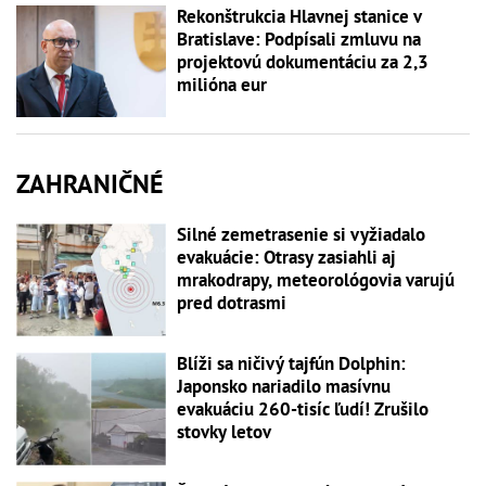
Rekonštrukcia Hlavnej stanice v
Bratislave: Podpísali zmluvu na
projektovú dokumentáciu za 2,3
milióna eur
ZAHRANIČNÉ
Silné zemetrasenie si vyžiadalo
evakuácie: Otrasy zasiahli aj
mrakodrapy, meteorológovia varujú
pred dotrasmi
Blíži sa ničivý tajfún Dolphin:
Japonsko nariadilo masívnu
evakuáciu 260-tisíc ľudí! Zrušilo
stovky letov