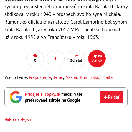
synom predposledného rumunského kráľa Karola II., ktorý
abdikoval v roku 1940 v prospech svojho syna Michala.
Rumunsko oficiálne uznalo, že Carol Lambrino bol synom
kráľa Karola II., až v roku 2012. V Portugalsku ho uznali
už v roku 1955 a vo Francúzsku v roku 1963.
Tip na
0
Zdieľať
článok
Viac o téme:
Prepustenie
,
Princ
,
Väzba
,
Rumunsko
,
Malta
Pridajte si Topky.sk
medzi Vaše
Pridať
preferované zdroje na Google
Nahlásiť chybu