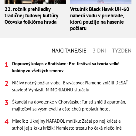
22. ročník prehliadky
Vrtuľník Black Hawk UH-60
tradičnej ľudovej kultúry
naberá vodu v priehrade,
Očovská folklórna hruda
ktorú použije na hasenie
požiaru
NAJČÍTANEJŠIE
3 DNI
TÝŽDEŇ
Dopravný kolaps v Bratislave: Pre festival sa tvoria veľké
kolóny zo všetkých smerov
Ničivý nočný požiar v obci Braväcovo: Plamene zničili DESAŤ
stavieb! Vyhlásili MIMORIADNU situáciu
Škandál na dovolenke v Chorvátsku: Turisti zničili apartmán,
majiteľovi sa vysmievali a ešte chcú preplatiť hotel
Mladík z Ukrajiny NAPADOL mníšku: Začal po nej kričať a
strhol jej z krku krížik! Namiesto trestu ho čaká niečo iné