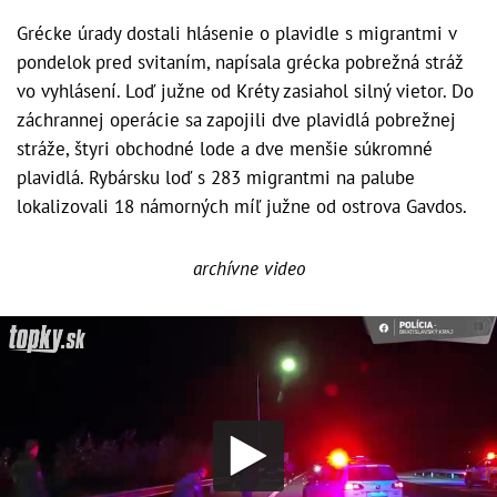
Grécke úrady dostali hlásenie o plavidle s migrantmi v
pondelok pred svitaním, napísala grécka pobrežná stráž
vo vyhlásení. Loď južne od Kréty zasiahol silný vietor. Do
záchrannej operácie sa zapojili dve plavidlá pobrežnej
stráže, štyri obchodné lode a dve menšie súkromné
plavidlá. Rybársku loď s 283 migrantmi na palube
lokalizovali 18 námorných míľ južne od ostrova Gavdos.
archívne video