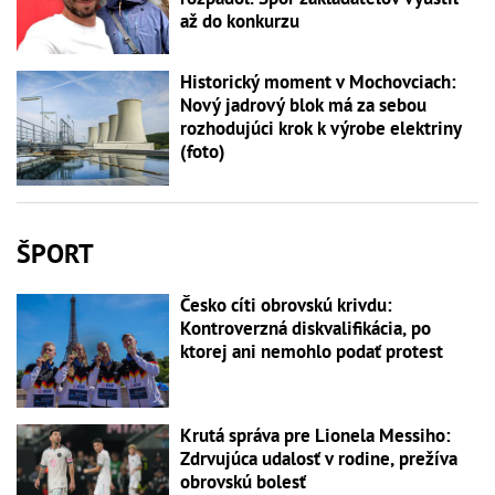
až do konkurzu
Historický moment v Mochovciach:
Nový jadrový blok má za sebou
rozhodujúci krok k výrobe elektriny
(foto)
ŠPORT
Česko cíti obrovskú krivdu:
Kontroverzná diskvalifikácia, po
ktorej ani nemohlo podať protest
Krutá správa pre Lionela Messiho:
Zdrvujúca udalosť v rodine, prežíva
obrovskú bolesť