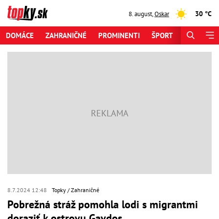
30 °C
8. august
,
Oskar
DOMÁCE
ZAHRANIČNÉ
PROMINENTI
ŠPORT
ZAUJÍMAV
8.7.2024 12:48
Topky
Zahraničné
Pobrežná stráž pomohla lodi s migrantmi
doraziť k ostrovu Gavdos