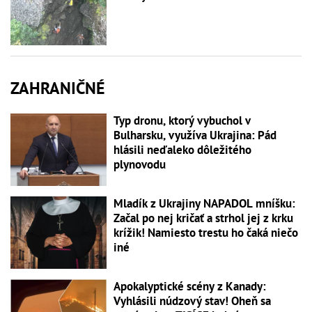
ZAHRANIČNÉ
Typ dronu, ktorý vybuchol v
Bulharsku, využíva Ukrajina: Pád
hlásili neďaleko dôležitého
plynovodu
Mladík z Ukrajiny NAPADOL mníšku:
Začal po nej kričať a strhol jej z krku
krížik! Namiesto trestu ho čaká niečo
iné
Apokalyptické scény z Kanady:
Vyhlásili núdzový stav! Oheň sa