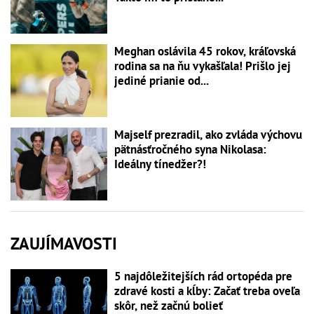
Meghan oslávila 45 rokov, kráľovská
rodina sa na ňu vykašľala! Prišlo jej
jediné prianie od...
Majself prezradil, ako zvláda výchovu
pätnásťročného syna Nikolasa:
Ideálny tínedžer?!
ZAUJÍMAVOSTI
5 najdôležitejších rád ortopéda pre
zdravé kosti a kĺby: Začať treba oveľa
skôr, než začnú bolieť