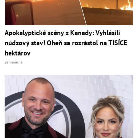
Apokalyptické scény z Kanady: Vyhlásili
núdzový stav! Oheň sa rozrástol na TISÍCE
hektárov
Zahraničné