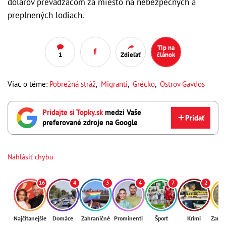
dolárov prevádzačom za miesto na nebezpečných a
preplnených lodiach.
Tip na
1
Zdieľať
článok
Viac o téme:
Pobrežná stráž
,
Migranti
,
Grécko
,
Ostrov Gavdos
Pridajte si Topky.sk
medzi Vaše
Pridať
preferované zdroje na Google
Nahlásiť chybu
16
4
3
4
7
2
Najčítanejšie
Domáce
Zahraničné
Prominenti
Šport
Krimi
Zaují