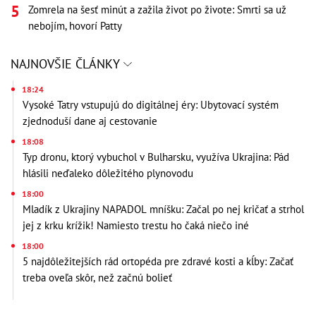
Zomrela na šesť minút a zažila život po živote: Smrti sa už
nebojím, hovorí Patty
NAJNOVŠIE ČLÁNKY
18:24
Vysoké Tatry vstupujú do digitálnej éry: Ubytovací systém
zjednoduší dane aj cestovanie
18:08
Typ dronu, ktorý vybuchol v Bulharsku, využíva Ukrajina: Pád
hlásili neďaleko dôležitého plynovodu
18:00
Mladík z Ukrajiny NAPADOL mníšku: Začal po nej kričať a strhol
jej z krku krížik! Namiesto trestu ho čaká niečo iné
18:00
5 najdôležitejších rád ortopéda pre zdravé kosti a kĺby: Začať
treba oveľa skôr, než začnú bolieť