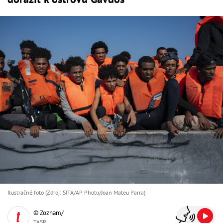
Ilustračné foto (Zdroj: SITA/AP Photo/Joan Mateu Parra)
© Zoznam/
TASR