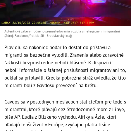
Autentické zábery nočného prenasledovania vozidla s nelegálnymi migrantmi
(Zdroj: Facebook/Polícia SR - Bratislavský kraj)
Plavidlu sa nakoniec podarilo dostať do prístavu a
migranti sa bezpečne vylodili. Zranenia alebo zdravotné
ťažkosti bezprostredne neboli hlásené. K dispozícii
neboli informácie o štátnej príslušnosti migrantov ani to,
odkiaľ sa priplavili. Grécka pobrežná stráž uviedla, že títo
migranti boli z Gavdosu prevezení na Krétu.
Gavdos sa v posledných mesiacoch stal cieľom pre lode s
migrantmi, ktoré plávajú cez Stredozemné more z Líbye,
píše AP. Ľudia z Blízkeho východu, Afriky a Ázie, ktorí
hľadajú lepší život v Európe, zvyčajne platia tisíce