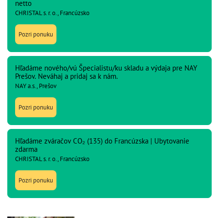
netto
CHRISTAL s. r. o., Francúzsko
Pozri ponuku
Hľadáme nového/vú Špecialistu/ku skladu a výdaja pre NAY
Prešov. Neváhaj a pridaj sa k nám.
NAY a.s., Prešov
Pozri ponuku
Hľadáme zváračov CO₂ (135) do Francúzska | Ubytovanie
zdarma
CHRISTAL s. r. o., Francúzsko
Pozri ponuku