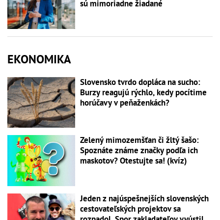
sú mimoriadne žiadané
EKONOMIKA
Slovensko tvrdo dopláca na sucho:
Burzy reagujú rýchlo, kedy pocítime
horúčavy v peňaženkách?
Zelený mimozemšťan či žltý šašo:
Spoznáte známe značky podľa ich
maskotov? Otestujte sa! (kvíz)
Jeden z najúspešnejších slovenských
cestovateľských projektov sa
rozpadol. Spor zakladateľov vyústil