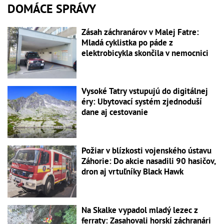
DOMÁCE SPRÁVY
Zásah záchranárov v Malej Fatre:
Mladá cyklistka po páde z
elektrobicykla skončila v nemocnici
Vysoké Tatry vstupujú do digitálnej
éry: Ubytovací systém zjednoduší
dane aj cestovanie
Požiar v blízkosti vojenského ústavu
Záhorie: Do akcie nasadili 90 hasičov,
dron aj vrtuľníky Black Hawk
Na Skalke vypadol mladý lezec z
ferraty: Zasahovali horskí záchranári