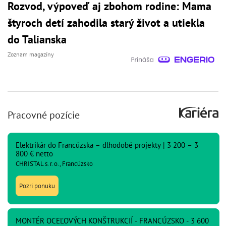
Rozvod, výpoveď aj zbohom rodine: Mama
štyroch detí zahodila starý život a utiekla
do Talianska
Zoznam magazíny
Pracovné pozície
Elektrikár do Francúzska – dlhodobé projekty | 3 200 – 3
800 € netto
CHRISTAL s. r. o., Francúzsko
Pozri ponuku
MONTÉR OCEĽOVÝCH KONŠTRUKCIÍ - FRANCÚZSKO - 3 600