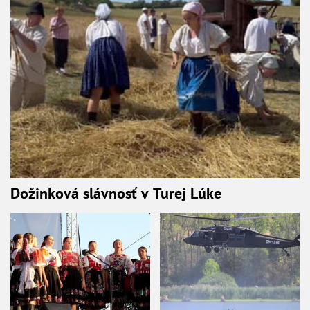
Dožinková slávnosť v Turej Lúke