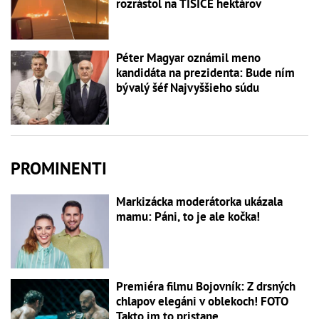
rozrástol na TISÍCE hektárov
Péter Magyar oznámil meno
kandidáta na prezidenta: Bude ním
bývalý šéf Najvyššieho súdu
PROMINENTI
Markizácka moderátorka ukázala
mamu: Páni, to je ale kočka!
Premiéra filmu Bojovník: Z drsných
chlapov elegáni v oblekoch! FOTO
Takto im to pristane...