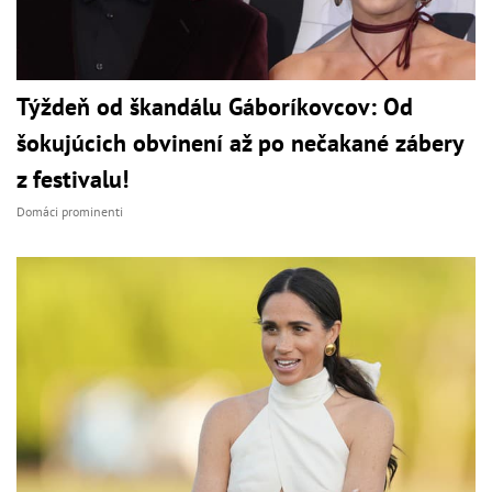
Týždeň od škandálu Gáboríkovcov: Od
šokujúcich obvinení až po nečakané zábery
z festivalu!
Domáci prominenti