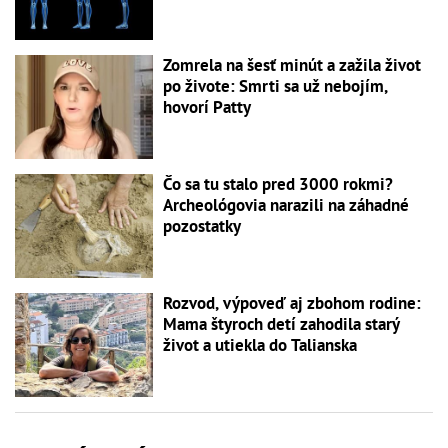
Zomrela na šesť minút a zažila život
po živote: Smrti sa už nebojím,
hovorí Patty
Čo sa tu stalo pred 3000 rokmi?
Archeológovia narazili na záhadné
pozostatky
Rozvod, výpoveď aj zbohom rodine:
Mama štyroch detí zahodila starý
život a utiekla do Talianska