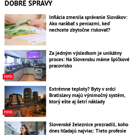
DOBRÉ SPRÁVY
Inflácia zmenila správanie Slovákov:
Ako narábať s peniazmi, keď
nechcete zbytočne riskovať?
Za jedným výsledkom je unikátny
proces: Na Slovensku máme špičkové
pracovisko
FOTO
Extrémne teploty? Byty v srdci
Bratislavy majú výnimočný systém,
ktorý ešte aj šetrí náklady
FOTO
Slovenské železnice prezradili, koho
dnes hľadajú najviac: Tieto profesie