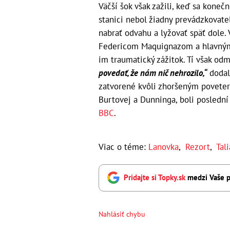
Väčší šok však zažili, keď sa konečn
stanici nebol žiadny prevádzkovateľ
nabrať odvahu a lyžovať späť dole. 
Federicom Maquignazom a hlavným
im traumatický zážitok. Tí však odm
povedať, že nám nič nehrozilo,“
dodala
zatvorené kvôli zhoršeným povete
Burtovej a Dunninga, boli poslední l
BBC
.
Viac o téme:
Lanovka
,
Rezort
,
Tal
Pridajte si Topky.sk
medzi Vaše p
Nahlásiť chybu