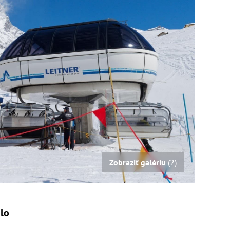
Zobraziť galériu
(2)
alo