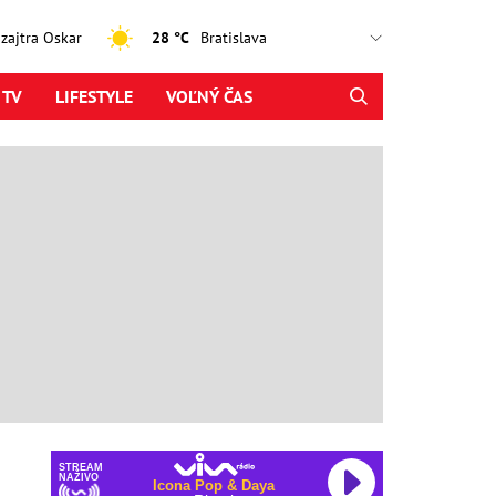
, zajtra Oskar
28 °C
 TV
LIFESTYLE
VOĽNÝ ČAS
STREAM
NAŽIVO
Icona Pop & Daya