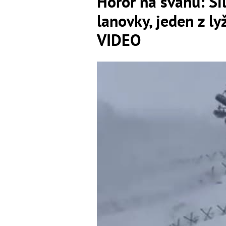
Horor na svahu: Si
lanovky, jeden z ly
VIDEO