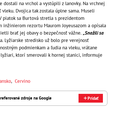
e dostali na vrchol a vystúpili z lanovky. Na vrchnej
 vleku. Dvojica tak zostala úplne sama. Museli
V piatok sa Burtová stretla s prezidentom
 inžinierom rezortu Maurom Joyeusazom a opísala
ietli brať jej obavy o bezpečnosť vážne.
„Snažili sa
. Lyžiarske stredisko už bolo pre verejnosť
rnostným podmienkam a ľudia na vleku, vrátane
yžiari, ktorí smerovali k hornej stanici, informuje
iansko
,
Cervino
referované zdroje na Google
Pridať