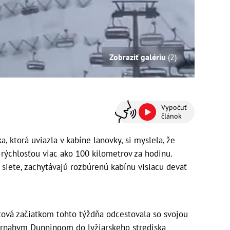
Zobraziť galériu
(2)
Vypočuť
článok
ktorá uviazla v kabíne lanovky, si myslela, že
 rýchlosťou viac ako 100 kilometrov za hodinu.
e siete, zachytávajú rozbúrenú kabínu visiacu deväť
ová začiatkom tohto týždňa odcestovala so svojou
Barnabym Dunningom do lyžiarskeho strediska