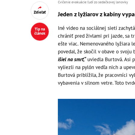
Cvičenie evakuácie ľudí zo sedačkovej lanovky
Zdieľať
Jeden z lyžiarov z kabíny vyp
Iné video na sociálnej sieti zachytá
Tip na
článok
chrániť pred živlami pri jazde, sa t
ešte viac. Nemenovaného lyžiara le
povedal, že skočil v obave o svoju
išiel na smrť,“
uviedla Burtová. Asi p
vyliezli na pylón vedľa nich a upev
Burtová priblížila, že pracovníci 
vybavenia v silnom vetre. Toto tvrd