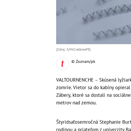
(Zdroj: X/MrCrabtreePE)
© Zoznam/pk
VALTOURNENCHE – Skúsená lyžiarka, 
zomrie. Vietor sa do kabíny opieral
Zábery, ktoré sa dostali na sociáln
metrov nad zemou.
Štyridsaťosemročná Stephanie Burt
rodinou a priateľom z univerzity 