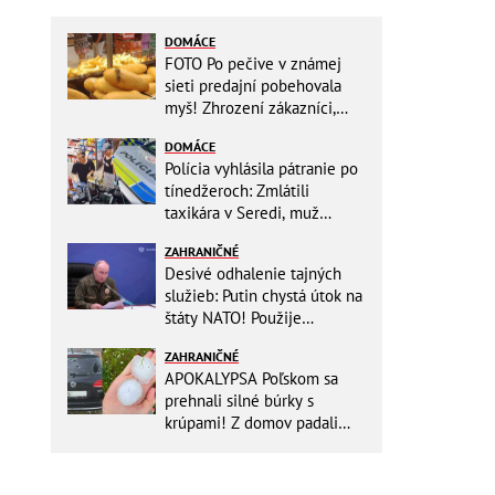
DOMÁCE
FOTO Po pečive v známej
sieti predajní pobehovala
myš! Zhrození zákazníci,
reťazec reaguje
DOMÁCE
Polícia vyhlásila pátranie po
tínedžeroch: Zmlátili
taxikára v Seredi, muž
skončil s ťažkými
ZAHRANIČNÉ
zraneniami!
Desivé odhalenie tajných
služieb: Putin chystá útok na
štáty NATO! Použije
ukrajinské drony
ZAHRANIČNÉ
APOKALYPSA Poľskom sa
prehnali silné búrky s
krúpami! Z domov padali
strechy, silný vietor prevrátil
niekoľko lodí