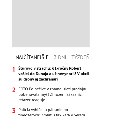
NAJČÍTANEJŠIE
3 DNI
TÝŽDEŇ
Štúrovo v strachu: 61-ročný Robert
vošiel do Dunaja a už nevynoril! V akcii
sú drony aj záchranári
FOTO Po pečive v známej sieti predajní
pobehovala myš! Zhrození zákazníci,
reťazec reaguje
Polícia vyhlásila pátranie po
tínedžeroch: Zmlátili taxikára v Seredi,