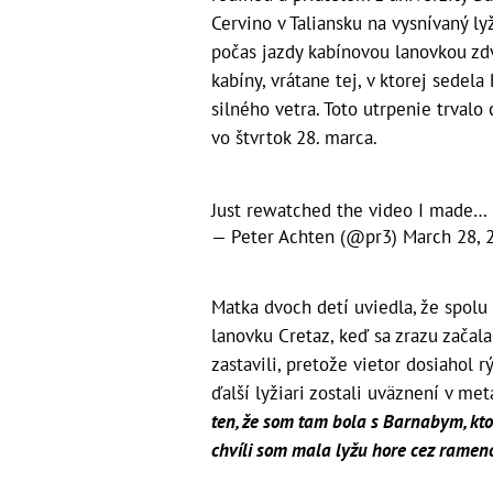
Cervino v Taliansku na vysnívaný ly
počas jazdy kabínovou lanovkou zdv
kabíny, vrátane tej, v ktorej sedel
silného vetra. Toto utrpenie trval
vo štvrtok 28. marca.
Just rewatched the video I made…
— Peter Achten (@pr3)
March 28, 
Matka dvoch detí uviedla, že spol
lanovku Cretaz, keď sa zrazu začala
zastavili, pretože vietor dosiahol 
ďalší lyžiari zostali uväznení v me
ten, že som tam bola s Barnabym, kto
chvíli som mala lyžu hore cez rameno