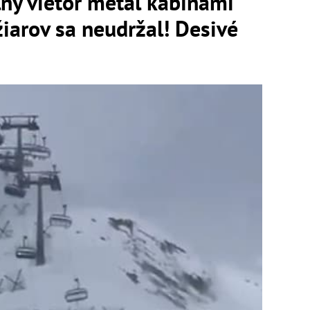
lný vietor metal kabínami
žiarov sa neudržal! Desivé