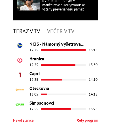
KVÍZ: Kto bol s kým v
manželstve? Hollywoodske
vzťahy preveria vašu pamäť
TERAZ V TV
VEČER V TV
NCIS - Námorný vyšetrovací úrad
12:25
13:15
Hranica
12:25
13:30
Capri
12:25
14:10
Oteckovia
13:05
14:15
Simpsonovci
12:55
13:25
Navoľ stanice
Celý program