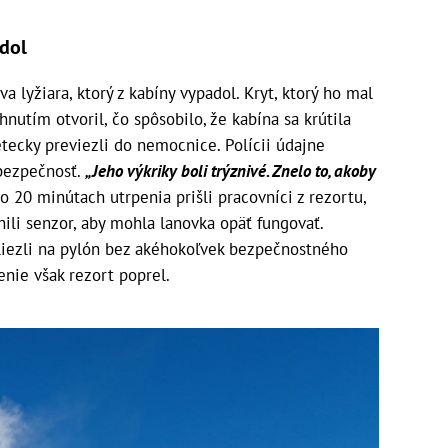
adol
va lyžiara, ktorý z kabíny vypadol. Kryt, ktorý ho mal
rhnutím otvoril, čo spôsobilo, že kabína sa krútila
tecky previezli do nemocnice. Polícii údajne
 bezpečnosť.
„Jeho výkriky boli trýznivé. Znelo to, akoby
o 20 minútach utrpenia prišli pracovníci z rezortu,
nili senzor, aby mohla lanovka opäť fungovať.
vyliezli na pylón bez akéhokoľvek bezpečnostného
enie však rezort poprel.