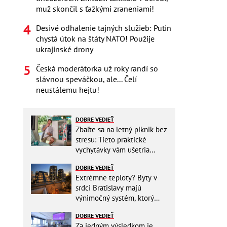
muž skončil s ťažkými zraneniami!
Desivé odhalenie tajných služieb: Putin
chystá útok na štáty NATO! Použije
ukrajinské drony
Česká moderátorka už roky randí so
slávnou speváčkou, ale... Čelí
neustálemu hejtu!
DOBRE VEDIEŤ
Zbaľte sa na letný piknik bez
stresu: Tieto praktické
vychytávky vám ušetria
miesto v batohu!
DOBRE VEDIEŤ
Extrémne teploty? Byty v
srdci Bratislavy majú
výnimočný systém, ktorý
ešte aj šetrí náklady
DOBRE VEDIEŤ
Za jedným výsledkom je