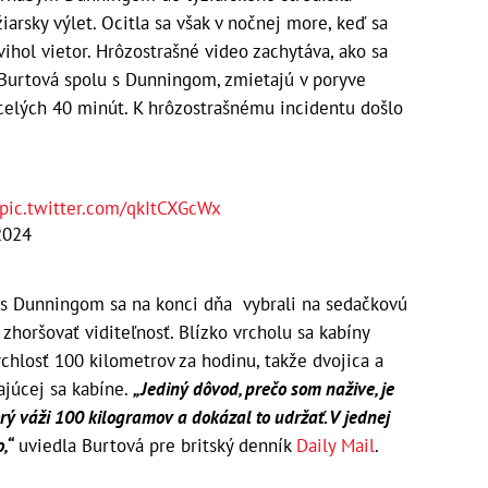
žiarsky výlet. Ocitla sa však v nočnej more, keď sa
ihol vietor. Hrôzostrašné video zachytáva, ako sa
a Burtová spolu s Dunningom, zmietajú v poryve
o celých 40 minút. K hrôzostrašnému incidentu došlo
pic.twitter.com/qkItCXGcWx
2024
u s Dunningom sa na konci dňa vybrali na sedačkovú
 zhoršovať viditeľnosť. Blízko vrcholu sa kabíny
rýchlosť 100 kilometrov za hodinu, takže dvojica a
tajúcej sa kabíne.
„Jediný dôvod, prečo som nažive, je
rý váži 100 kilogramov a dokázal to udržať. V jednej
,“
uviedla Burtová pre britský denník
Daily Mail
.