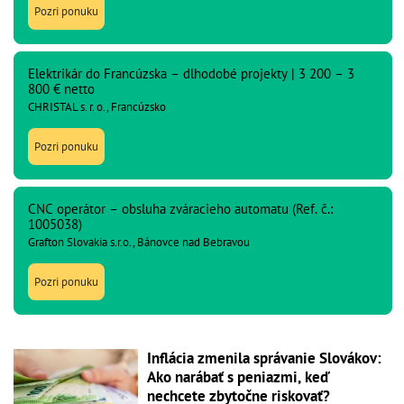
Pozri ponuku
Elektrikár do Francúzska – dlhodobé projekty | 3 200 – 3
800 € netto
CHRISTAL s. r. o., Francúzsko
Pozri ponuku
CNC operátor – obsluha zváracieho automatu (Ref. č.:
1005038)
Grafton Slovakia s.r.o., Bánovce nad Bebravou
Pozri ponuku
Inflácia zmenila správanie Slovákov:
Ako narábať s peniazmi, keď
nechcete zbytočne riskovať?