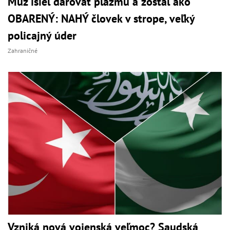
Muž išiel darovať plazmu a zostal ako
OBARENÝ: NAHÝ človek v strope, veľký
policajný úder
Zahraničné
Vzniká nová vojenská veľmoc? Saudská