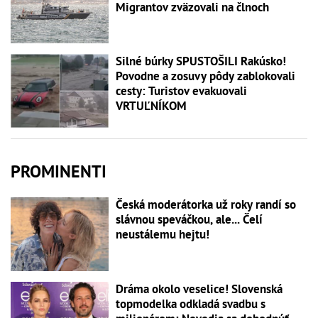
Migrantov zväzovali na člnoch
Silné búrky SPUSTOŠILI Rakúsko!
Povodne a zosuvy pôdy zablokovali
cesty: Turistov evakuovali
VRTUĽNÍKOM
PROMINENTI
Česká moderátorka už roky randí so
slávnou speváčkou, ale... Čelí
neustálemu hejtu!
Dráma okolo veselice! Slovenská
topmodelka odkladá svadbu s