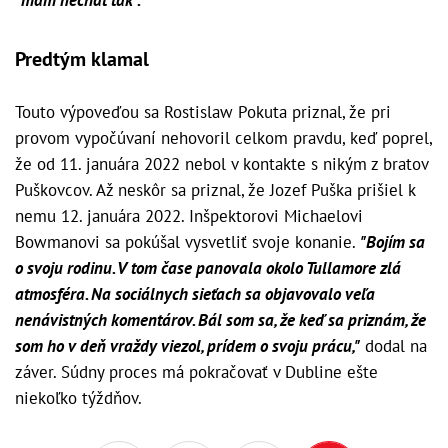
Predtým klamal
Touto výpoveďou sa Rostislaw Pokuta priznal, že pri
provom vypočúvaní nehovoril celkom pravdu, keď poprel,
že od 11. januára 2022 nebol v kontakte s nikým z bratov
Puškovcov. Až neskôr sa priznal, že Jozef Puška prišiel k
nemu 12. januára 2022. Inšpektorovi Michaelovi
Bowmanovi sa pokúšal vysvetliť svoje konanie.
"Bojím sa
o svoju rodinu. V tom čase panovala okolo Tullamore zlá
atmosféra. Na sociálnych sieťach sa objavovalo veľa
nenávistných komentárov. Bál som sa, že keď sa priznám, že
som ho v deň vraždy viezol, prídem o svoju prácu,"
dodal na
záver. Súdny proces má pokračovať v Dubline ešte
niekoľko týždňov.