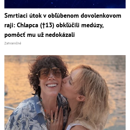
Smrtiaci útok v obľúbenom dovolenkovom
raji: Chlapca (†13) obkľúčili medúzy,
pomôcť mu už nedokázali
Zahraničné