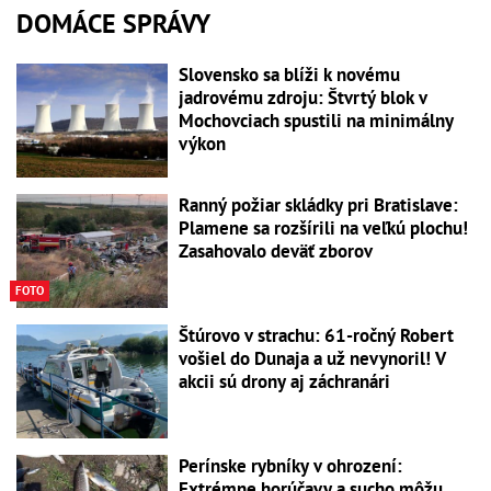
DOMÁCE SPRÁVY
Slovensko sa blíži k novému
jadrovému zdroju: Štvrtý blok v
Mochovciach spustili na minimálny
výkon
Ranný požiar skládky pri Bratislave:
Plamene sa rozšírili na veľkú plochu!
Zasahovalo deväť zborov
FOTO
Štúrovo v strachu: 61-ročný Robert
vošiel do Dunaja a už nevynoril! V
akcii sú drony aj záchranári
Perínske rybníky v ohrození:
Extrémne horúčavy a sucho môžu