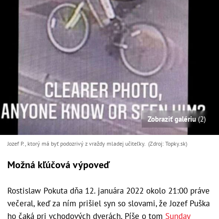
Zobraziť galériu
(2)
Jozef P., ktorý má byť podozrivý z vraždy mladej učiteľky. (Zdroj: Topky.sk)
Možná kľúčová výpoveď
Rostislaw Pokuta dňa 12. januára 2022 okolo 21:00 práve
večeral, keď za ním prišiel syn so slovami, že Jozef Puška
ho čaká pri vchodových dverách. Píše o tom
Sunday