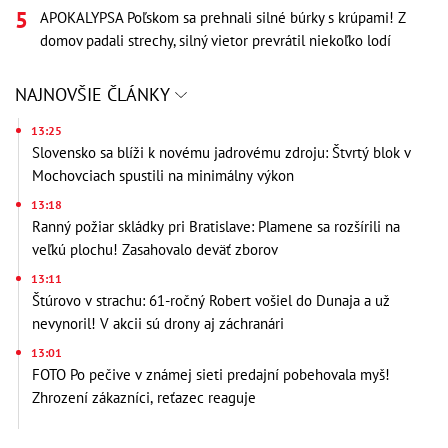
APOKALYPSA Poľskom sa prehnali silné búrky s krúpami! Z
domov padali strechy, silný vietor prevrátil niekoľko lodí
NAJNOVŠIE ČLÁNKY
13:25
Slovensko sa blíži k novému jadrovému zdroju: Štvrtý blok v
Mochovciach spustili na minimálny výkon
13:18
Ranný požiar skládky pri Bratislave: Plamene sa rozšírili na
veľkú plochu! Zasahovalo deväť zborov
13:11
Štúrovo v strachu: 61-ročný Robert vošiel do Dunaja a už
nevynoril! V akcii sú drony aj záchranári
13:01
FOTO Po pečive v známej sieti predajní pobehovala myš!
Zhrození zákazníci, reťazec reaguje