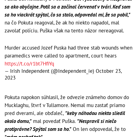
sa ako obyčajne. Potil sa a začínal červenať v tvári. Keď som
sa ho viackrát spýtal, čo sa stalo, odpovedal mi, že sa pobil,"
na čo Pokuta reagoval, že ak ho niekto napadol, mal
zavolať políciu. Puška však na tento názor nereagoval.
Murder accused Jozef Puska had three stab wounds when
paramedics were called to apartment, court hears
https://t.co/r1bt7HfiYq
— Irish Independent (@Independent_ie)
October 23,
2023
Pokuta napokon súhlasil, že odvezie známeho domov do
Mucklaghu, štvrť v Tullamore. Nemal mu zastať priamo
pred dverami, ale obďaleč,
"keby náhodou niekto sliedil
okolo domu,"
mal povedať Puška.
"Nespravil si niečo
protiprávne? Spýtal som sa ho."
On len odpovedal, že to
"mám nechať tak".