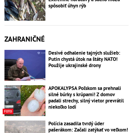
spôsobiť úhyn rýb
ZAHRANIČNÉ
Desivé odhalenie tajných služieb:
Putin chystá útok na štáty NATO!
Použije ukrajinské drony
APOKALYPSA Poľskom sa prehnali
silné búrky s krúpami! Z domov
padali strechy, silný vietor prevrátil
niekoľko lodí
FOTO
Polícia zasadila tvrdý úder
pašerákom: Začali zatýkať vo veľkom!