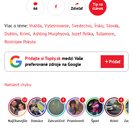
Tip na
66
Zdieľať
článok
Viac o téme:
Vražda
,
Vyšetrovanie
,
Svedectvo
,
Írsko
,
Slovák
,
Dublin
,
Krimi
,
Ashling Murphyová
,
Jozef Puška
,
Tullamore
,
Rostislaw Pokuta
Pridajte si Topky.sk
medzi Vaše
Pridať
preferované zdroje na Google
Nahlásiť chybu
16
3
4
3
7
4
Najčítanejšie
Domáce
Zahraničné
Prominenti
Šport
Krimi
Zaují