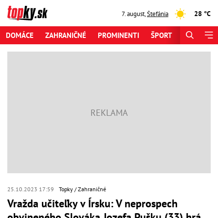
28 °C
7. august
,
Štefánia
DOMÁCE
ZAHRANIČNÉ
PROMINENTI
ŠPORT
ZAUJÍMAV
25.10.2023 17:59
Topky
Zahraničné
Vražda učiteľky v Írsku: V neprospech
obvineného Slováka Jozefa Pušku (33) hrá