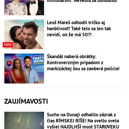
milionárom: Nevedia sa dohodnúť
Leoš Mareš odhodil tričko aj
hanblivosť! Také telo sa len tak
nevidí, on že má 50?!
FOTO
Škandál naberá obrátky:
Kontroverzným prípadom z
markizáckej šou sa zaoberá polícia!
ZAUJÍMAVOSTI
Sucho na Dunaji odhalilo zázrak z
čias RÍMSKEJ RÍŠE! Na svetlo sveta
vyšiel NAJDLHŠÍ most STAROVEKU