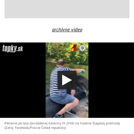
archívne video
Pátranie po tele zavraždenej Katariny M. (†48) na hladine Slapskej priehrady
(Zdroj: Facebook/Policie České republiky)