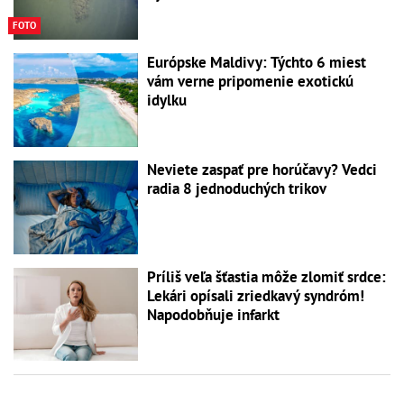
FOTO
Európske Maldivy: Týchto 6 miest
vám verne pripomenie exotickú
idylku
Neviete zaspať pre horúčavy? Vedci
radia 8 jednoduchých trikov
Príliš veľa šťastia môže zlomiť srdce:
Lekári opísali zriedkavý syndróm!
Napodobňuje infarkt