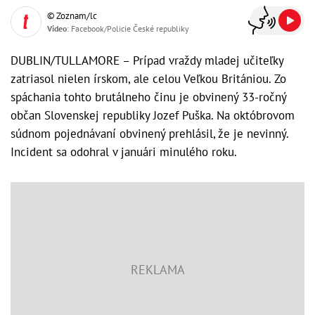
© Zoznam/lc
Video
: Facebook/Policie České republiky
DUBLIN/TULLAMORE – Prípad vraždy mladej učiteľky
zatriasol nielen írskom, ale celou Veľkou Britániou. Zo
spáchania tohto brutálneho činu je obvinený 33-ročný
občan Slovenskej republiky Jozef Puška. Na októbrovom
súdnom pojednávaní obvinený prehlásil, že je nevinný.
Incident sa odohral v januári minulého roku.