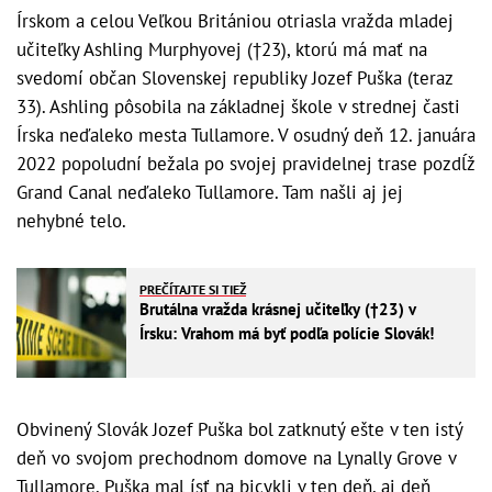
Írskom a celou Veľkou Britániou otriasla vražda mladej
učiteľky Ashling Murphyovej (†23), ktorú má mať na
svedomí občan Slovenskej republiky Jozef Puška (teraz
33). Ashling pôsobila na základnej škole v strednej časti
Írska neďaleko mesta Tullamore. V osudný deň 12. januára
2022 popoludní bežala po svojej pravidelnej trase pozdĺž
Grand Canal neďaleko Tullamore. Tam našli aj jej
nehybné telo.
PREČÍTAJTE SI TIEŽ
Brutálna vražda krásnej učiteľky (†23) v
Írsku: Vrahom má byť podľa polície Slovák!
Obvinený Slovák Jozef Puška bol zatknutý ešte v ten istý
deň vo svojom prechodnom domove na Lynally Grove v
Tullamore. Puška mal ísť na bicykli v ten deň, aj deň