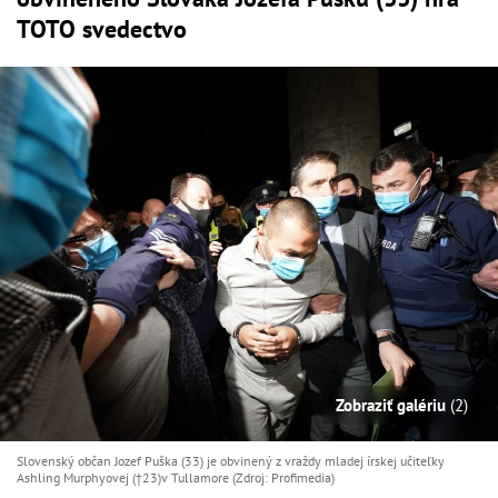
TOTO svedectvo
Zobraziť galériu
(2)
Slovenský občan Jozef Puška (33) je obvinený z vraždy mladej írskej učiteľky
Ashling Murphyovej (†23)v Tullamore (Zdroj: Profimedia)