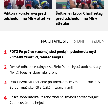
Viktória Forsterová pred
Šéftréner Libor Charfreitag
odchodom na ME v atletike
pred odchodom na ME v
atletike
NAJČÍTANEJŠIE
3 DNI
TÝŽDEŇ
FOTO Po pečive v známej sieti predajní pobehovala myš!
Zhrození zákazníci, reťazec reaguje
Desivé odhalenie tajných služieb: Putin chystá útok na štáty
NATO! Použije ukrajinské drony
Polícia vyhlásila pátranie po tínedžeroch: Zmlátili taxikára v
Seredi, muž skončil s ťažkými zraneniami!
Česká moderátorka už roky randí so slávnou speváčkou, ale...
Čelí neustálemu hejtu!