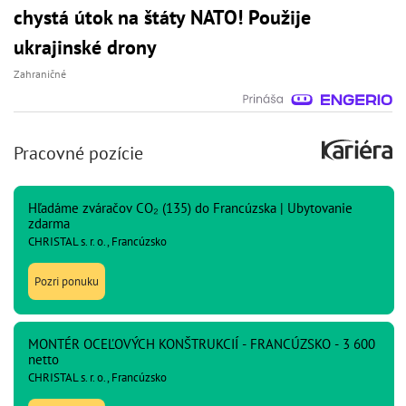
chystá útok na štáty NATO! Použije
ukrajinské drony
Zahraničné
Pracovné pozície
Hľadáme zváračov CO₂ (135) do Francúzska | Ubytovanie
zdarma
CHRISTAL s. r. o., Francúzsko
Pozri ponuku
MONTÉR OCEĽOVÝCH KONŠTRUKCIÍ - FRANCÚZSKO - 3 600
netto
CHRISTAL s. r. o., Francúzsko