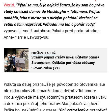
World.
"Pýtal sa ma, či je nejaká šanca, že by som ho práve
vtedy odviezol domov do Mucklaghu v Tullamore. Vraj sa
ponáhľa, lebo v meste sa s niekým pohádal. Nechcel sa
veľmi o tom rozprávať. Požiadal ma len o pohár vody,"
vypovedal vodič autobusu Pokuta pred prokurátorkou
Anne-Marrie Lawlorovou.
PREČÍTAJTE SI TIEŽ
Strašný prípad vraždy írskej učiteľky otriasa
Slovenskom: Odtiaľto pochádza obávaný
Slovák Puška (31)
Pokuta sa ďalej priznal, že je pôvodom zo Slovenska, ale
niekoľko rokov žil s manželkou a deťmi v Tullamore.
Podľa výpovede má byť rodinným priateľom Jozefa Pušku
a dokonca pozná aj jeho bratov. Ako pokračoval, Jozef
Puška bol nekľudný a v strese.
"Bol vystrašený a nesprával