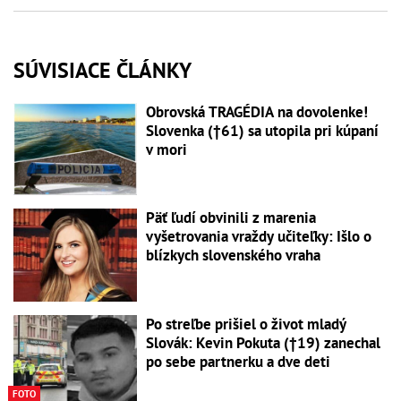
SÚVISIACE ČLÁNKY
Obrovská TRAGÉDIA na dovolenke!
Slovenka (†61) sa utopila pri kúpaní
v mori
Päť ľudí obvinili z marenia
vyšetrovania vraždy učiteľky: Išlo o
blízkych slovenského vraha
Po streľbe prišiel o život mladý
Slovák: Kevin Pokuta (†19) zanechal
po sebe partnerku a dve deti
FOTO