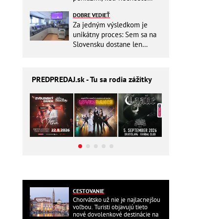
zbytočne riskovať?
DOBRE VEDIEŤ
Za jedným výsledkom je
unikátny proces: Sem sa na
Slovensku dostane len
málokto
PREDPREDAJ
.sk - Tu sa rodia zážitky
CESTOVANIE
Chorvátsko už nie je najlacnejšou
voľbou. Turisti objavujú tieto
nové dovolenkové destinácie na