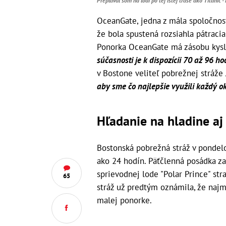
Preplával som na lodi po tej istej trase ako Titanic -
OceanGate, jedna z mála spoločnost
že bola spustená rozsiahla pátracia
Ponorka OceanGate má zásobu kyslí
súčasnosti je k dispozícii 70 až 96 hod
v Bostone veliteľ pobrežnej stráže
aby sme čo najlepšie využili každý 
Hľadanie na hladine a
Bostonská pobrežná stráž v pondelo
ako 24 hodín. Päťčlenná posádka za
sprievodnej lode "Polar Prince" str
65
stráž už predtým oznámila, že najm
malej ponorke.