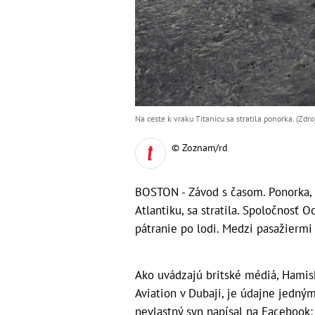
Na ceste k vraku Titanicu sa stratila ponorka. (Zdr
© Zoznam/rd
BOSTON - Závod s časom. Ponorka, k
Atlantiku, sa stratila. Spoločnosť 
pátranie po lodi. Medzi pasažiermi j
Ako uvádzajú britské médiá, Hamish
Aviation v Dubaji, je údajne jedným
nevlastný syn napísal na Facebook: