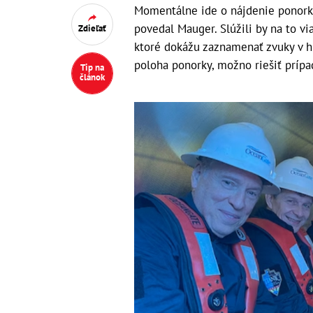
Momentálne ide o nájdenie ponorky
povedal Mauger. Slúžili by na to vi
Zdieľať
ktoré dokážu zaznamenať zvuky v h
poloha ponorky, možno riešiť prípa
Tip na
článok