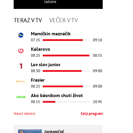
Jadrane
TERAZ V TV
VEČER V TV
Mamičkin maznáčik
07:25
09:10
Káčerovo
08:25
08:55
Lov slov junior
08:30
09:00
Frasier
08:25
09:00
Ako básnikom chutí život
08:15
10:45
Navoľ stanice
Celý program
ZAHRANIČNÉ