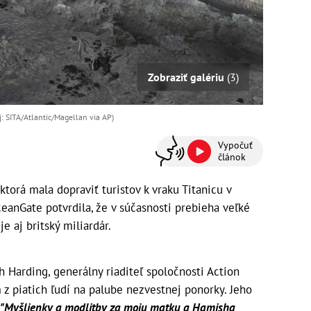
Zobraziť galériu
(3)
oj: SITA/Atlantic/Magellan via AP)
Vypočuť
článok
torá mala dopraviť turistov k vraku Titanicu v
OceanGate potvrdila, že v súčasnosti prebieha veľké
e aj britský miliardár.
 Harding, generálny riaditeľ spoločnosti Action
 z piatich ľudí na palube nezvestnej ponorky. Jeho
"Myšlienky a modlitby za moju matku a Hamisha