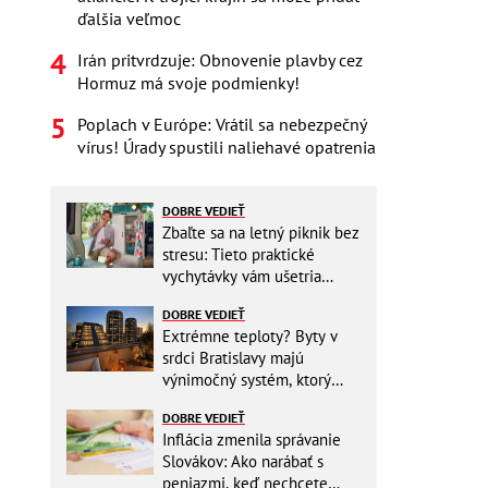
ďalšia veľmoc
Irán pritvrdzuje: Obnovenie plavby cez
Hormuz má svoje podmienky!
Poplach v Európe: Vrátil sa nebezpečný
vírus! Úrady spustili naliehavé opatrenia
DOBRE VEDIEŤ
Zbaľte sa na letný piknik bez
stresu: Tieto praktické
vychytávky vám ušetria
miesto v batohu!
DOBRE VEDIEŤ
Extrémne teploty? Byty v
srdci Bratislavy majú
výnimočný systém, ktorý
ešte aj šetrí náklady
DOBRE VEDIEŤ
Inflácia zmenila správanie
Slovákov: Ako narábať s
peniazmi, keď nechcete