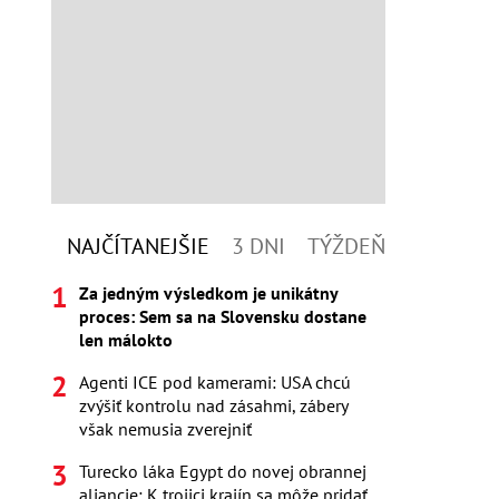
NAJČÍTANEJŠIE
3 DNI
TÝŽDEŇ
Za jedným výsledkom je unikátny
proces: Sem sa na Slovensku dostane
len málokto
Agenti ICE pod kamerami: USA chcú
zvýšiť kontrolu nad zásahmi, zábery
však nemusia zverejniť
Turecko láka Egypt do novej obrannej
aliancie: K trojici krajín sa môže pridať