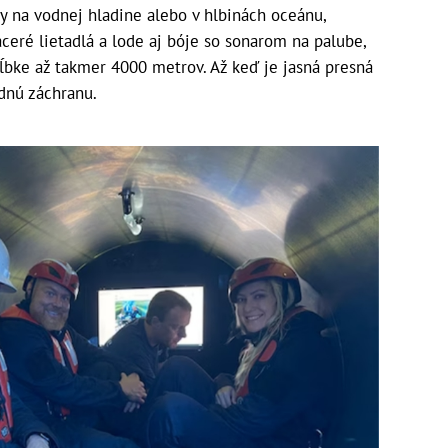
 na vodnej hladine alebo v hlbinách oceánu,
aceré lietadlá a lode aj bóje so sonarom na palube,
ĺbke až takmer 4000 metrov. Až keď je jasná presná
dnú záchranu.