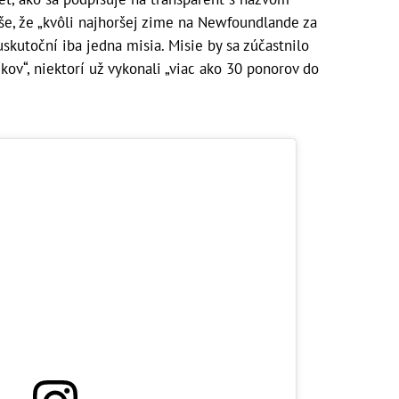
píše, že „kvôli najhoršej zime na Newfoundlande za
skutoční iba jedna misia. Misie by sa zúčastnilo
ov“, niektorí už vykonali „viac ako 30 ponorov do