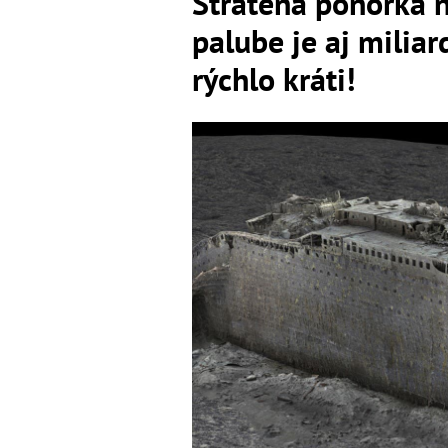
Stratená ponorka n
palube je aj miliar
rýchlo kráti!