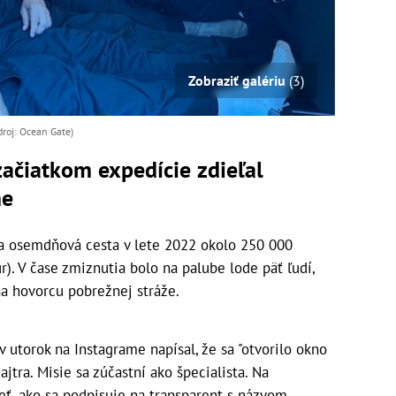
Zobraziť galériu
(3)
droj: Ocean Gate)
začiatkom expedície zdieľal
me
a osemdňová cesta v lete 2022 okolo 250 000
). V čase zmiznutia bolo na palube lode päť ľudí,
a hovorcu pobrežnej stráže.
 utorok na Instagrame napísal, že sa "otvorilo okno
jtra. Misie sa zúčastní ako špecialista. Na
ť, ako sa podpisuje na transparent s názvom