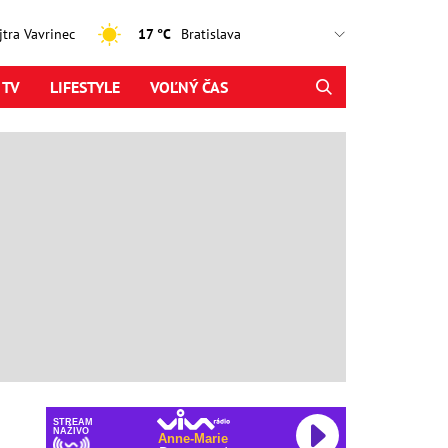
ajtra Vavrinec
17 °C
 TV
LIFESTYLE
VOĽNÝ ČAS
STREAM
NAŽIVO
Anne-Marie