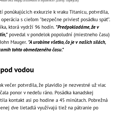
 Milan bez mapy, cestovateľ a influencer (Zdroj: topky.sk)
í ponúkajúcich exkurzie k vraku Titanicu, potvrdila,
 operácia s cieľom "bezpečne priviesť posádku späť".
ka, ktorá vydrží 96 hodín.
"Predpokladáme, že v
ín,"
povedal v pondelok popoludní (miestneho času)
 John Mauger.
"A urobíme všetko, čo je v našich silách,
okamih tohto obmedzeného času."
j pod vodou
k večer potvrdila, že plavidlo je nezvestné už viac
čala ponor v nedeľu ráno. Posádka kanadskej
atila kontakt asi po hodine a 45 minútach. Pobrežná
enej dve lietadlá využívajú tiež na pátranie po