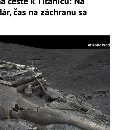
a ceste k Titanicu: Na
dár, čas na záchranu sa