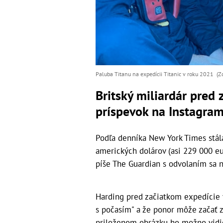
Paluba Titanu na expedícii Titanic v roku 2021 (Z
Britský miliardár pred 
príspevok na Instagra
Podľa denníka New York Times stál
amerických dolárov (asi 229 000 eur
píše The Guardian s odvolaním sa n
Harding pred začiatkom expedície v
s počasím" a že ponor môže začať za
priloženom obrázku ho možno vidie