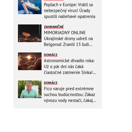
Poplach v Európe: Vrátil sa
nebezpečný vírus! Úrady
spustili naliehavé opatrenia
ZAHRANIČNÉ
MIMORIADNY ONLINE
Ukrajinské drony udreli na
Belgorod: Zranili 13 ľudí
vrátane dvoch detí, útoky
DOMÁCE
pokračujú
Astronomické divadlo roka:
Už o pár dní nás čaká
čiastočné zatmenie Slnka!
Zapíšte si presný čas, kedy
DOMÁCE
to začne
Fico varuje pred extrémne
suchou budúcnosťou: Zákaz
vývozu vody nestačí, čakajú
nás miliardové investície