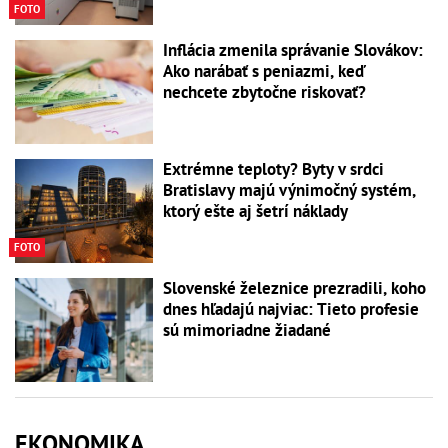
FOTO
Inflácia zmenila správanie Slovákov:
Ako narábať s peniazmi, keď
nechcete zbytočne riskovať?
Extrémne teploty? Byty v srdci
Bratislavy majú výnimočný systém,
ktorý ešte aj šetrí náklady
FOTO
Slovenské železnice prezradili, koho
dnes hľadajú najviac: Tieto profesie
sú mimoriadne žiadané
EKONOMIKA