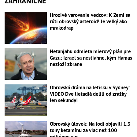
ZAHRANIČNÉ
Hrozivé varovanie vedcov: K Zemi sa
rúti obrovský asteroid! Je veľký ako
mrakodrap
Netanjahu odmieta mierový plán pre
Gazu: Izrael sa nestiahne, kým Hamas
nezloží zbrane
Obrovská dráma na letisku v Sydney:
VIDEO Dve lietadlá delili od zrážky
len sekundy!
Obrovský úlovok: Na lodi objavili 1,3
tony ketamínu za viac než 100
miliónov eur