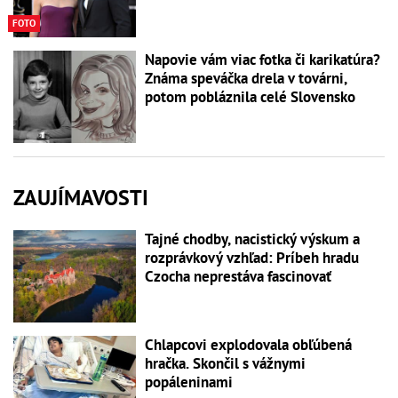
FOTO
Napovie vám viac fotka či karikatúra?
Známa speváčka drela v továrni,
potom pobláznila celé Slovensko
ZAUJÍMAVOSTI
Tajné chodby, nacistický výskum a
rozprávkový vzhľad: Príbeh hradu
Czocha neprestáva fascinovať
Chlapcovi explodovala obľúbená
hračka. Skončil s vážnymi
popáleninami