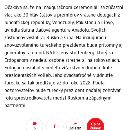
Očakáva sa, že na inauguračnom ceremoniáli sa zúčastní
viac ako 30 hláv štátov a premiérov vrátane delegácií z
Juhoafrickej republiky, Venezuely, Pakistanu a Líbye,
uviedla štátna tlačová agentúra Anadolu. Svojich
zástupcov vyslali aj Rusko a Čína. Na inaugurácii
znovuzvoleného tureckého prezidenta bude prítomný aj
generálny tajomník NATO Jens Stoltenberg, ktorý sa s
Erdoganom v nedeľu osobne stretne aj na rokovaniach.
Erdogan dosiahol v nedeľu víťazstvo v druhom kole
prezidentských volieb. Jeho dvadsaťročné vládnutie
Turecku sa tak predlžuje až do roku 2028. Podľa
pozorovateľov bude turecký prezident naďalej zohrávať
rolu sprostredkovateľa medzi Ruskom a západnými
partnermi.
Tip na
3
Zdieľať
článok