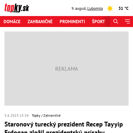
31 °C
9. august
,
Ľubomíra
DOMÁCE
ZAHRANIČNÉ
PROMINENTI
ŠPORT
ZAUJÍMAV
3.6.2023 15:34
Topky
Zahraničné
Staronový turecký prezident Recep Tayyip
Erdogan zložil prezidentskú prísahu