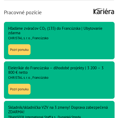
Pracovné pozície
Hľadáme zváračov CO₂ (135) do Francúzska | Ubytovanie
zdarma
CHRISTAL s. r. o., Francúzsko
Pozri ponuku
Elektrikár do Francúzska – dlhodobé projekty | 3 200 – 3
800 € netto
CHRISTAL s. r. o., Francúzsko
Pozri ponuku
Skladník/skladníčka VZV na 3 zmeny! Doprava zabezpečená
ZDARMA!
TRANSFER International Staff k.s., Dunajská Streda