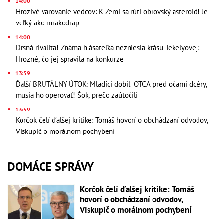
14:00
Hrozivé varovanie vedcov: K Zemi sa rúti obrovský asteroid! Je
veľký ako mrakodrap
14:00
Drsná rivalita! Známa hlásateľka nezniesla krásu Tekelyovej:
Hrozné, čo jej spravila na konkurze
13:59
Ďalší BRUTÁLNY ÚTOK: Mladíci dobili OTCA pred očami dcéry,
musia ho operovať! Šok, prečo zaútočili
13:59
Korčok čelí ďalšej kritike: Tomáš hovorí o obchádzaní odvodov,
Viskupič o morálnom pochybení
DOMÁCE SPRÁVY
Korčok čelí ďalšej kritike: Tomáš
hovorí o obchádzaní odvodov,
Viskupič o morálnom pochybení