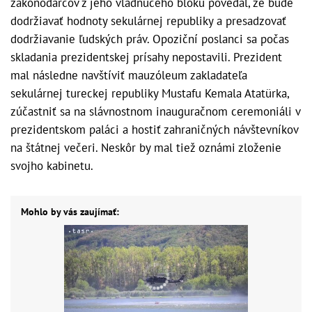
zákonodarcov z jeho vládnuceho bloku povedal, že bude
dodržiavať hodnoty sekulárnej republiky a presadzovať
dodržiavanie ľudských práv. Opoziční poslanci sa počas
skladania prezidentskej prísahy nepostavili. Prezident
mal následne navštíviť mauzóleum zakladateľa
sekulárnej tureckej republiky Mustafu Kemala Atatürka,
zúčastniť sa na slávnostnom inauguračnom ceremoniáli v
prezidentskom paláci a hostiť zahraničných návštevníkov
na štátnej večeri. Neskôr by mal tiež oznámi zloženie
svojho kabinetu.
Mohlo by vás zaujímať: