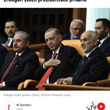
Erdogan zložil prísahu. (Zdroj: SITA/AP Photo/Ali Unal)
© Zoznam/
TASR