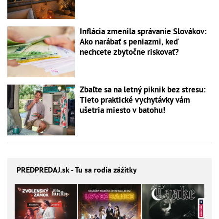
Inflácia zmenila správanie Slovákov:
Ako narábať s peniazmi, keď
nechcete zbytočne riskovať?
Zbaľte sa na letný piknik bez stresu:
Tieto praktické vychytávky vám
ušetria miesto v batohu!
PREDPREDAJ
.sk - Tu sa rodia zážitky