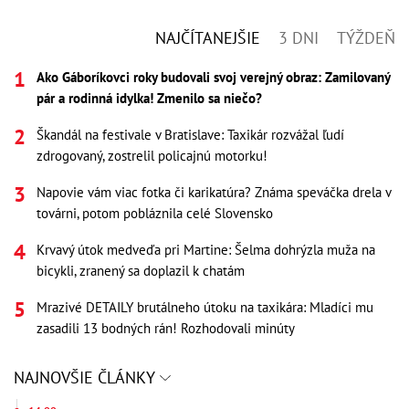
NAJČÍTANEJŠIE
3 DNI
TÝŽDEŇ
Ako Gáboríkovci roky budovali svoj verejný obraz: Zamilovaný
pár a rodinná idylka! Zmenilo sa niečo?
Škandál na festivale v Bratislave: Taxikár rozvážal ľudí
zdrogovaný, zostrelil policajnú motorku!
Napovie vám viac fotka či karikatúra? Známa speváčka drela v
továrni, potom pobláznila celé Slovensko
Krvavý útok medveďa pri Martine: Šelma dohrýzla muža na
bicykli, zranený sa doplazil k chatám
Mrazivé DETAILY brutálneho útoku na taxikára: Mladíci mu
zasadili 13 bodných rán! Rozhodovali minúty
NAJNOVŠIE ČLÁNKY