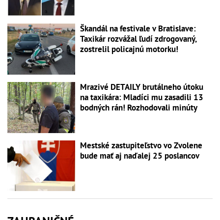
Škandál na festivale v Bratislave:
Taxikár rozvážal ľudí zdrogovaný,
zostrelil policajnú motorku!
Mrazivé DETAILY brutálneho útoku
na taxikára: Mladíci mu zasadili 13
bodných rán! Rozhodovali minúty
Mestské zastupiteľstvo vo Zvolene
bude mať aj naďalej 25 poslancov