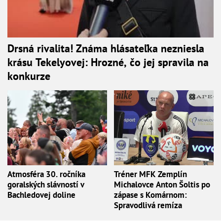
Drsná rivalita! Známa hlásateľka nezniesla
krásu Tekelyovej: Hrozné, čo jej spravila na
konkurze
Atmosféra 30. ročníka
Tréner MFK Zemplín
goralských slávností v
Michalovce Anton Šoltis po
Bachledovej doline
zápase s Komárnom:
Spravodlivá remíza