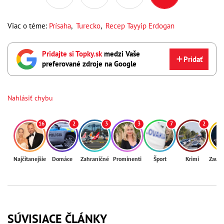
Viac o téme:
Prísaha
,
Turecko
,
Recep Tayyip Erdogan
Pridajte si Topky.sk
medzi Vaše
Pridať
preferované zdroje na Google
Nahlásiť chybu
16
2
3
3
7
2
Najčítanejšie
Domáce
Zahraničné
Prominenti
Šport
Krimi
Zaují
SÚVISIACE ČLÁNKY