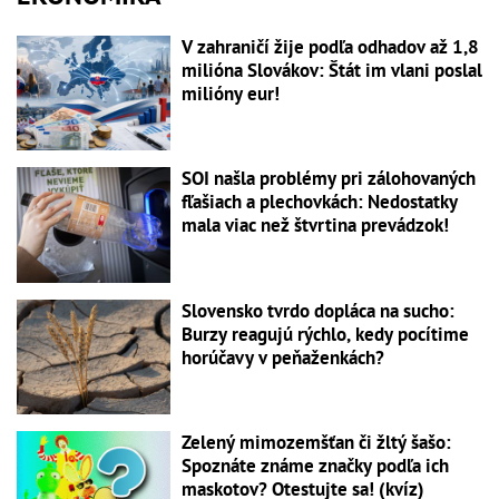
V zahraničí žije podľa odhadov až 1,8
milióna Slovákov: Štát im vlani poslal
milióny eur!
SOI našla problémy pri zálohovaných
fľašiach a plechovkách: Nedostatky
mala viac než štvrtina prevádzok!
Slovensko tvrdo dopláca na sucho:
Burzy reagujú rýchlo, kedy pocítime
horúčavy v peňaženkách?
Zelený mimozemšťan či žltý šašo:
Spoznáte známe značky podľa ich
maskotov? Otestujte sa! (kvíz)