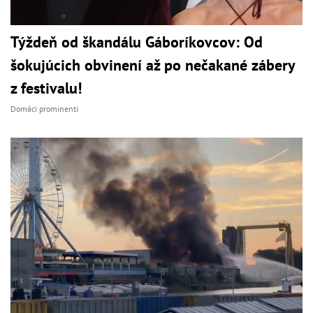
Týždeň od škandálu Gáboríkovcov: Od
šokujúcich obvinení až po nečakané zábery
z festivalu!
Domáci prominenti