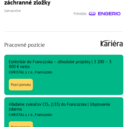
záchranné zložky
Zahraničné
Pracovné pozície
Elektrikár do Francúzska – dlhodobé projekty | 3 200 – 3
800 € netto
CHRISTAL s. r. o., Francúzsko
Pozri ponuku
Hľadáme zváračov CO₂ (135) do Francúzska | Ubytovanie
zdarma
CHRISTAL s. r. o., Francúzsko