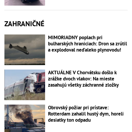
ZAHRANIČNÉ
MIMORIADNY poplach pri
bulharských hraniciach: Dron sa zrútil
a explodoval neďaleko plynovodu!
AKTUÁLNE V Chorvátsku došlo k
zrážke dvoch vlakov: Na mieste
zasahujú všetky záchranné zložky
Obrovský požiar pri prístave:
Rotterdam zahalil hustý dym, horeli
desiatky ton odpadu