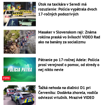
Útok na taxikára v Seredi má
rozuzlenie: Polícia vypátrala dvoch
17-ročných podozrivých
Masaker v Slovenskom raji: Známa
roklina praská vo švíkoch! VIDEO Rad
ako na banány za socializmu
Pátranie po 17-ročnej Adele: Polícia
prosí verejnosť o pomoc, od stredy o
nej nikto nevie
FOTO
Ťažká nehoda na diaľnici D1 pri
Červeníku: Dodávka zhorela, vodiča
odviezol vrtuľník. Mrazivé VIDEO