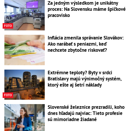
Za jedným výsledkom je unikátny
proces: Na Slovensku máme špičkové
pracovisko
FOTO
Inflácia zmenila správanie Slovákov:
Ako narábať s peniazmi, keď
nechcete zbytočne riskovať?
Extrémne teploty? Byty v srdci
Bratislavy majú výnimočný systém,
ktorý ešte aj šetrí náklady
FOTO
Slovenské železnice prezradili, koho
dnes hľadajú najviac: Tieto profesie
sú mimoriadne žiadané