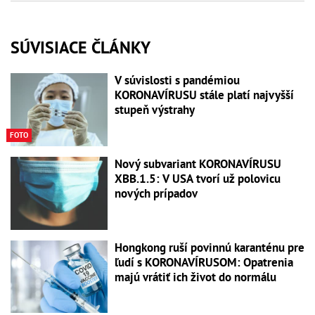
SÚVISIACE ČLÁNKY
V súvislosti s pandémiou
KORONAVÍRUSU stále platí najvyšší
stupeň výstrahy
FOTO
Nový subvariant KORONAVÍRUSU
XBB.1.5: V USA tvorí už polovicu
nových prípadov
Hongkong ruší povinnú karanténu pre
ľudí s KORONAVÍRUSOM: Opatrenia
majú vrátiť ich život do normálu