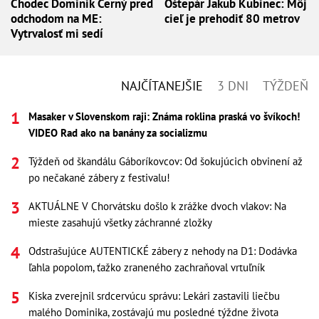
Chodec Dominik Černý pred
Oštepár Jakub Kubinec: Môj
odchodom na ME:
cieľ je prehodiť 80 metrov
Vytrvalosť mi sedí
NAJČÍTANEJŠIE
3 DNI
TÝŽDEŇ
Masaker v Slovenskom raji: Známa roklina praská vo švíkoch!
VIDEO Rad ako na banány za socializmu
Týždeň od škandálu Gáboríkovcov: Od šokujúcich obvinení až
po nečakané zábery z festivalu!
AKTUÁLNE V Chorvátsku došlo k zrážke dvoch vlakov: Na
mieste zasahujú všetky záchranné zložky
Odstrašujúce AUTENTICKÉ zábery z nehody na D1: Dodávka
ľahla popolom, ťažko zraneného zachraňoval vrtuľník
Kiska zverejnil srdcervúcu správu: Lekári zastavili liečbu
malého Dominika, zostávajú mu posledné týždne života