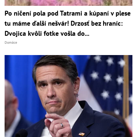
Po ničení pola pod Tatrami a kúpaní v plese
tu máme ďalší nešvár! Drzosť bez hraníc:
Dvojica kvôli fotke vošla do...
Domáce