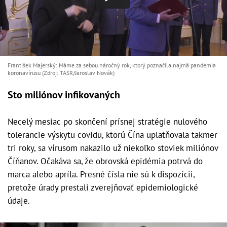
František Majerský: Máme za sebou náročný rok, ktorý poznačila najmä pandémia
koronavírusu (Zdroj: TASR/Jaroslav Novák)
Sto miliónov infikovaných
Necelý mesiac po skončení prísnej stratégie nulového
tolerancie výskytu covidu, ktorú Čína uplatňovala takmer
tri roky, sa vírusom nakazilo už niekoľko stoviek miliónov
Číňanov. Očakáva sa, že obrovská epidémia potrvá do
marca alebo apríla. Presné čísla nie sú k dispozícii,
pretože úrady prestali zverejňovať epidemiologické
údaje.