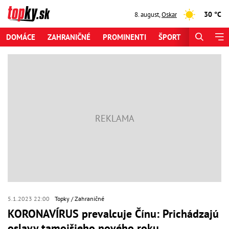
30 °C
8. august
,
Oskar
DOMÁCE
ZAHRANIČNÉ
PROMINENTI
ŠPORT
ZAUJÍMAV
5.1.2023 22:00
Topky
Zahraničné
KORONAVÍRUS prevalcuje Čínu: Prichádzajú
oslavy tamojšieho nového roku