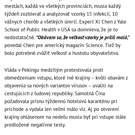
mestách, každá vo všetkých provinciách, musia každý
týždeň zozbierať a analyzovať vzorky 15 infekcií, 10
vážnych chorôb a všetkých úmrtí. Expert Xi Chen z Yale
School of Public Health v USA sa domnieva, že je to
nedostatočné.
"Obávam sa, že veľkosť vzorky je príliš malá,"
povedal Chen pre americký magazín Science. Tiež by
bolo potrebné zvážiť veľkosť a hustotu obyvateľstva.
Vláda v Pekingu medzitým protestovala proti
obmedzeniam vstupu, ktoré iné krajiny – kvôli obavám z
objavenia sa nových variantov vírusov – uvalili na
cestujúcich z ľudovej republiky. Samotná Čína
požadovala prísnu týždennú hotelovú karanténu pri
príchode a vydala len veľmi málo víz. Aj po otvorení
krajiny ohlásenom na nedeľu musia byť pri vstupe stále
predložené negatívne testy.