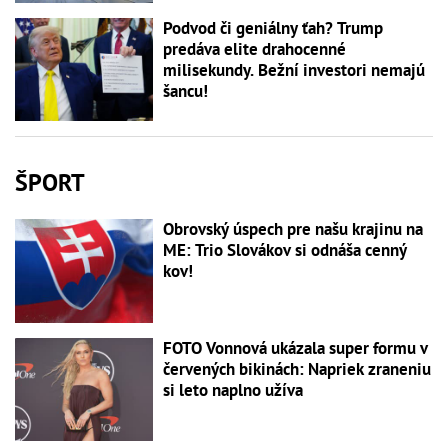
Podvod či geniálny ťah? Trump
predáva elite drahocenné
milisekundy. Bežní investori nemajú
šancu!
ŠPORT
Obrovský úspech pre našu krajinu na
ME: Trio Slovákov si odnáša cenný
kov!
FOTO Vonnová ukázala super formu v
červených bikinách: Napriek zraneniu
si leto naplno užíva