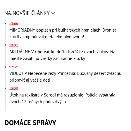
NAJNOVŠIE ČLÁNKY
13:00
MIMORIADNY poplach pri bulharských hraniciach: Dron sa
zrútil a explodoval neďaleko plynovodu!
12:31
AKTUÁLNE V Chorvátsku došlo k zrážke dvoch vlakov: Na
mieste zasahujú všetky záchranné zložky
12:31
VIDEOTIP Nepečené rezy Princezná: Luxusný dezert zvládnu
pripraviť aj väčšie deti
12:25
Útok na taxikára v Seredi má rozuzlenie: Polícia vypátrala
dvoch 17-ročných podozrivých
DOMÁCE SPRÁVY