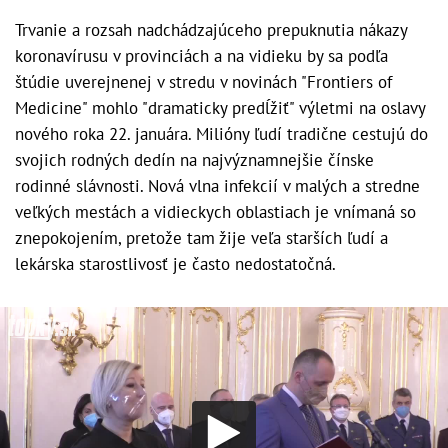
Trvanie a rozsah nadchádzajúceho prepuknutia nákazy
koronavírusu v provinciách a na vidieku by sa podľa
štúdie uverejnenej v stredu v novinách "Frontiers of
Medicine" mohlo "dramaticky predĺžiť" výletmi na oslavy
nového roka 22. januára. Milióny ľudí tradične cestujú do
svojich rodných dedín na najvýznamnejšie čínske
rodinné slávnosti. Nová vlna infekcií v malých a stredne
veľkých mestách a vidieckych oblastiach je vnímaná so
znepokojením, pretože tam žije veľa starších ľudí a
lekárska starostlivosť je často nedostatočná.