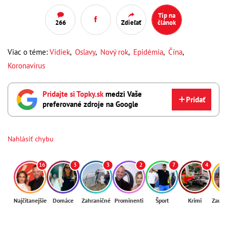
Tip na
266
Zdieľať
článok
Viac o téme:
Vidiek
,
Oslavy
,
Nový rok
,
Epidémia
,
Čína
,
Koronavírus
Pridajte si Topky.sk
medzi Vaše
Pridať
preferované zdroje na Google
Nahlásiť chybu
16
3
3
2
7
4
Najčítanejšie
Domáce
Zahraničné
Prominenti
Šport
Krimi
Zaují