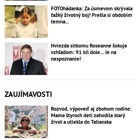
FOTOhádanka: Za úsmevom skrývala
ťažký životný boj! Prešla si obdobím
temna...
Hviezda sitkomu Roseanne šokuje
vzhľadom: 91 kíl dole... Je na
nespoznanie!
ZAUJÍMAVOSTI
Rozvod, výpoveď aj zbohom rodine:
Mama štyroch detí zahodila starý
život a utiekla do Talianska