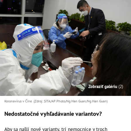
Zobraziť galériu
(2)
Koronavírus v Číne (Zdroj: SITA/AP Photo/Ng Han Guan/Ng Han Guan)
Nedostatočné vyhľadávanie variantov?
Aby sa našli nové varianty, tri nemocnice v troch