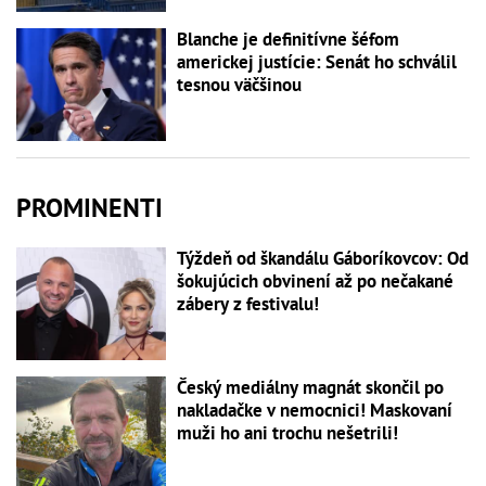
Blanche je definitívne šéfom
americkej justície: Senát ho schválil
tesnou väčšinou
PROMINENTI
Týždeň od škandálu Gáboríkovcov: Od
šokujúcich obvinení až po nečakané
zábery z festivalu!
Český mediálny magnát skončil po
nakladačke v nemocnici! Maskovaní
muži ho ani trochu nešetrili!