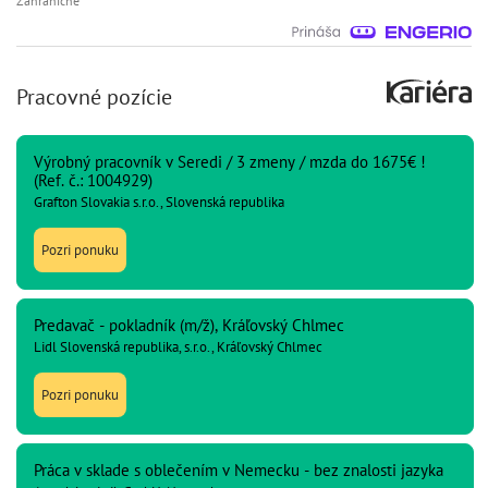
Zahraničné
Pracovné pozície
Výrobný pracovník v Seredi / 3 zmeny / mzda do 1675€ !
(Ref. č.: 1004929)
Grafton Slovakia s.r.o., Slovenská republika
Pozri ponuku
Predavač - pokladník (m/ž), Kráľovský Chlmec
Lidl Slovenská republika, s.r.o., Kráľovský Chlmec
Pozri ponuku
Práca v sklade s oblečením v Nemecku - bez znalosti jazyka