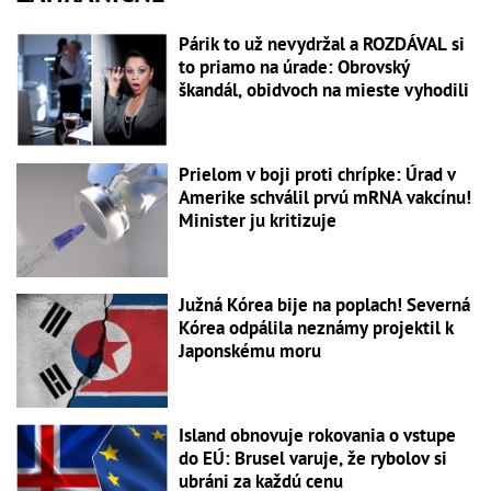
Párik to už nevydržal a ROZDÁVAL si
to priamo na úrade: Obrovský
škandál, obidvoch na mieste vyhodili
Prielom v boji proti chrípke: Úrad v
Amerike schválil prvú mRNA vakcínu!
Minister ju kritizuje
Južná Kórea bije na poplach! Severná
Kórea odpálila neznámy projektil k
Japonskému moru
Island obnovuje rokovania o vstupe
do EÚ: Brusel varuje, že rybolov si
ubráni za každú cenu