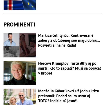
PROMINENTI
Markíza čelí lynču: Kontroverzné
zábery z obľúbenej šou majú dohru...
Posvieti si na ne Rada!
Hercovi Kramplovi rastú dlhy aj po
smrti: Kto to zaplatí? Musí sa obracať
v hrobe!
Manželia Gáboríkovci už jednu krízu
prekonali: Podarí sa im ustáť aj
TOTO? Indície sú jasné!