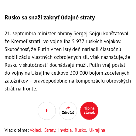
Rusko sa snaží zakryť údajné straty
21. septembra minister obrany Sergej Šojgu konštatoval,
že Kremeľ stratil vo vojne iba 5 937 ruských vojakov.
Skutočnosť, že Putin v ten istý deň nariadil čiastočnú
mobilizáciu vlastných ozbrojených síl, však naznačuje, že
Rusku v skutočnosti dochádzajú muži. Putin vraj poslal
do vojny na Ukrajine celkovo 300 000 bojom zocelených
záložníkov – pravdepodobne na kompenzáciu obrovských
strát na fronte.
Tip na
Zdieľať
článok
Viac o téme:
Vojaci
,
Straty
,
Invázia
,
Rusko
,
Ukrajina