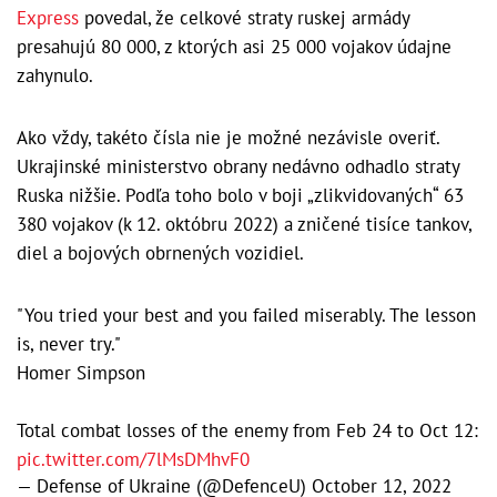
Express
povedal, že celkové straty ruskej armády
presahujú 80 000, z ktorých asi 25 000 vojakov údajne
zahynulo.
Ako vždy, takéto čísla nie je možné nezávisle overiť.
Ukrajinské ministerstvo obrany nedávno odhadlo straty
Ruska nižšie. Podľa toho bolo v boji „zlikvidovaných“ 63
380 vojakov (k 12. októbru 2022) a zničené tisíce tankov,
diel a bojových obrnených vozidiel.
"You tried your best and you failed miserably. The lesson
is, never try."
Homer Simpson
Total combat losses of the enemy from Feb 24 to Oct 12:
pic.twitter.com/7lMsDMhvF0
— Defense of Ukraine (@DefenceU)
October 12, 2022