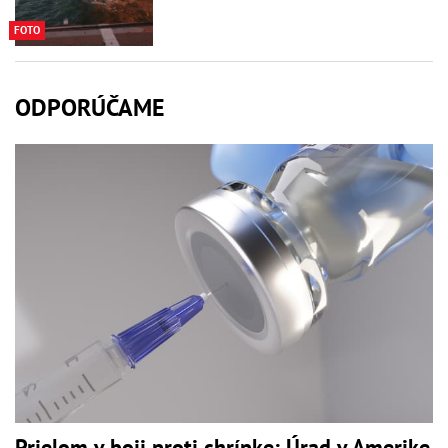
FOTO
ODPORÚČAME
Prielom v boji proti chrípke: Úrad v Amerike