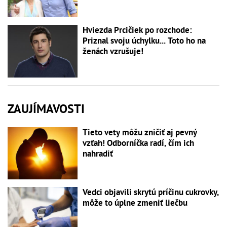
Hviezda Prcičiek po rozchode:
Priznal svoju úchylku... Toto ho na
ženách vzrušuje!
ZAUJÍMAVOSTI
Tieto vety môžu zničiť aj pevný
vzťah! Odborníčka radí, čím ich
nahradiť
Vedci objavili skrytú príčinu cukrovky,
môže to úplne zmeniť liečbu