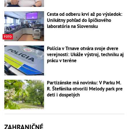
Cesta od odberu krvi až po výsledok:
Unikátny pohľad do špičkového
laboratória na Slovensku
FOTO
Polícia v Trnave otvára svoje dvere
verejnosti: Ukáže výstroj, techniku aj
prácu v teréne
Partizánske má novinku: V Parku M.
R. Štefánika otvorili Melody park pre
deti i dospelých
ZAHRANIČNÉ