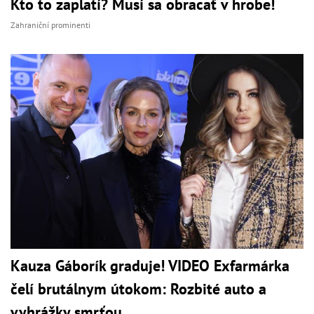
Kto to zaplatí? Musí sa obracať v hrobe!
Zahraniční prominenti
Kauza Gáborík graduje! VIDEO Exfarmárka
čelí brutálnym útokom: Rozbité auto a
vyhrážky smrťou