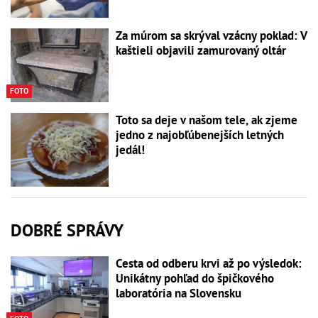
Za múrom sa skrýval vzácny poklad: V
kaštieli objavili zamurovaný oltár
FOTO
Toto sa deje v našom tele, ak zjeme
jedno z najobľúbenejších letných
jedál!
DOBRÉ SPRÁVY
Cesta od odberu krvi až po výsledok:
Unikátny pohľad do špičkového
laboratória na Slovensku