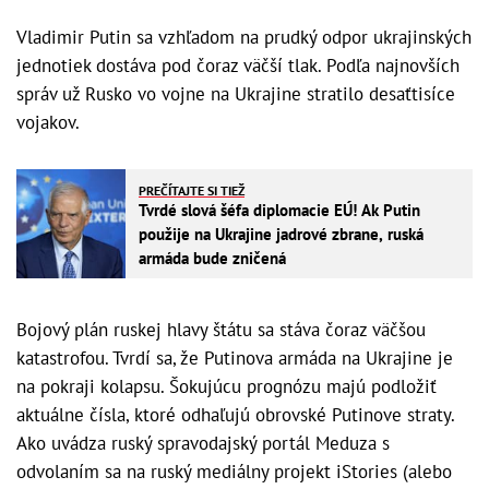
Vladimir Putin sa vzhľadom na prudký odpor ukrajinských
jednotiek dostáva pod čoraz väčší tlak. Podľa najnovších
správ už Rusko vo vojne na Ukrajine stratilo desaťtisíce
vojakov.
PREČÍTAJTE SI TIEŽ
Tvrdé slová šéfa diplomacie EÚ! Ak Putin
použije na Ukrajine jadrové zbrane, ruská
armáda bude zničená
Bojový plán ruskej hlavy štátu sa stáva čoraz väčšou
katastrofou. Tvrdí sa, že Putinova armáda na Ukrajine je
na pokraji kolapsu. Šokujúcu prognózu majú podložiť
aktuálne čísla, ktoré odhaľujú obrovské Putinove straty.
Ako uvádza ruský spravodajský portál Meduza s
odvolaním sa na ruský mediálny projekt iStories (alebo