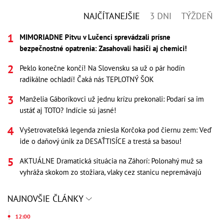
NAJČÍTANEJŠIE
3 DNI
TÝŽDEŇ
MIMORIADNE Pitvu v Lučenci sprevádzali prísne
bezpečnostné opatrenia: Zasahovali hasiči aj chemici!
Peklo konečne končí! Na Slovensku sa už o pár hodín
radikálne ochladí! Čaká nás TEPLOTNÝ ŠOK
Manželia Gáboríkovci už jednu krízu prekonali: Podarí sa im
ustáť aj TOTO? Indície sú jasné!
Vyšetrovateľská legenda zniesla Korčoka pod čiernu zem: Veď
ide o daňový únik za DESAŤTISÍCE a trestá sa basou!
AKTUÁLNE Dramatická situácia na Záhorí: Polonahý muž sa
vyhráža skokom zo stožiara, vlaky cez stanicu nepremávajú
NAJNOVŠIE ČLÁNKY
12:00