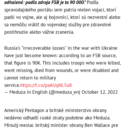
odhalené: podľa zdroja FSB je to 90 000."
Podľa
spravodajského portálu sem patria nielen vojaci, ktorí
padli vo vojne, ale aj bojovníci, ktorí sú nezvestní alebo
sa nemôžu vrátiť do vojenskej služby pre zdravotné
postihnutie alebo vážne zranenia.
Russia's "irrecoverable losses" in the war with Ukraine
have just become known: according to an FSB source,
that figure is 90K. This includes troops who were killed,
went missing, died from wounds, or were disabled and
cannot return to military
service.
https://t.co/paAUqNL5u8
— Meduza in English (@meduza_en)
October 12, 2022
Americký Pentagon a britské ministerstvo obrany
nedávno odhadli ruské straty podobne ako Meduza.
Minulý mesiac britský minister obrany Ben Wallace pre