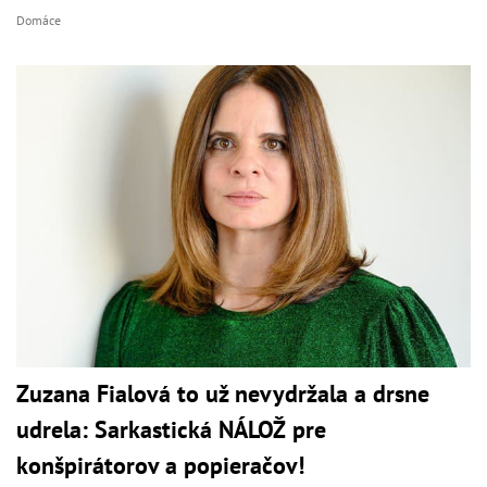
Domáce
Zuzana Fialová to už nevydržala a drsne
udrela: Sarkastická NÁLOŽ pre
konšpirátorov a popieračov!