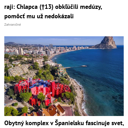
raji: Chlapca (†13) obkľúčili medúzy,
pomôcť mu už nedokázali
Zahraničné
Obytný komplex v Španielsku fascinuje svet,