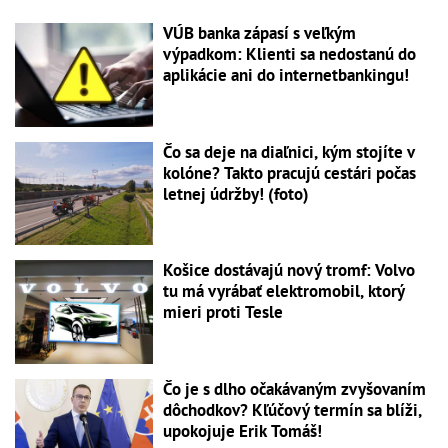
VÚB banka zápasí s veľkým
výpadkom: Klienti sa nedostanú do
aplikácie ani do internetbankingu!
Čo sa deje na diaľnici, kým stojíte v
kolóne? Takto pracujú cestári počas
letnej údržby! (foto)
Košice dostávajú nový tromf: Volvo
tu má vyrábať elektromobil, ktorý
mieri proti Tesle
Čo je s dlho očakávaným zvyšovaním
dôchodkov? Kľúčový termín sa blíži,
upokojuje Erik Tomáš!