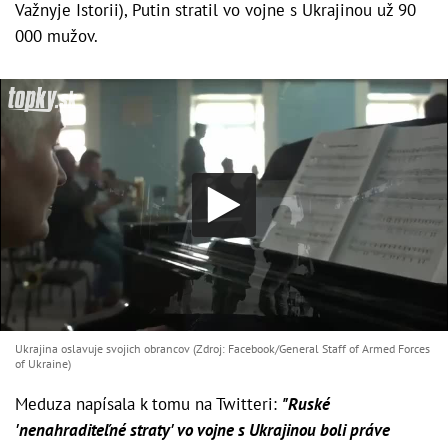
Važnyje Istorii), Putin stratil vo vojne s Ukrajinou už 90
000 mužov.
Ukrajina oslavuje svojich obrancov (Zdroj: Facebook/General Staff of Armed Forces
of Ukraine)
Meduza napísala k tomu na Twitteri:
"Ruské
'nenahraditeľné straty' vo vojne s Ukrajinou boli práve