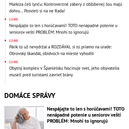
Markíza čelí lynču: Kontroverzné zábery z obľúbenej šou majú
dohru... Posvieti si na ne Rada!
12:00
Nespájajte to len s horúčavami! TOTO nenápadné potenie u
seniorov veští PROBLÉM: Mnohí to ignorujú
12:00
Párik to už nevydržal a ROZDÁVAL si to priamo na úrade:
Obrovský škandál, obidvoch na mieste vyhodili
12:00
Obytný komplex v Španielsku fascinuje svet, jeho obyvatelia
museli pred turistami zavrieť brány
DOMÁCE SPRÁVY
Nespájajte to len s horúčavami! TOTO
nenápadné potenie u seniorov veští
PROBLÉM: Mnohí to ignorujú