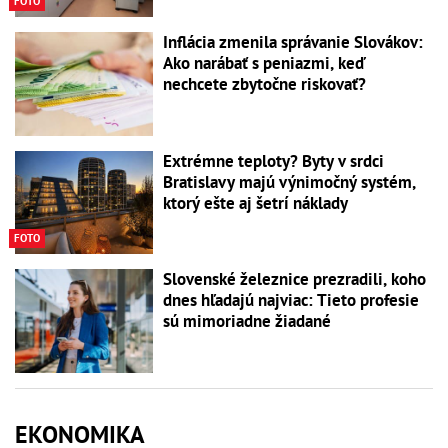
FOTO
Inflácia zmenila správanie Slovákov:
Ako narábať s peniazmi, keď
nechcete zbytočne riskovať?
Extrémne teploty? Byty v srdci
Bratislavy majú výnimočný systém,
ktorý ešte aj šetrí náklady
FOTO
Slovenské železnice prezradili, koho
dnes hľadajú najviac: Tieto profesie
sú mimoriadne žiadané
EKONOMIKA