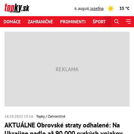
33 °C
6. august
,
Jozefína
DOMÁCE
ZAHRANIČNÉ
PROMINENTI
ŠPORT
ZAUJÍMAV
14.10.2022 15:16
Topky
Zahraničné
AKTUÁLNE Obrovské straty odhalené: Na
Ukrajine padlo až 90 000 ruských vojakov