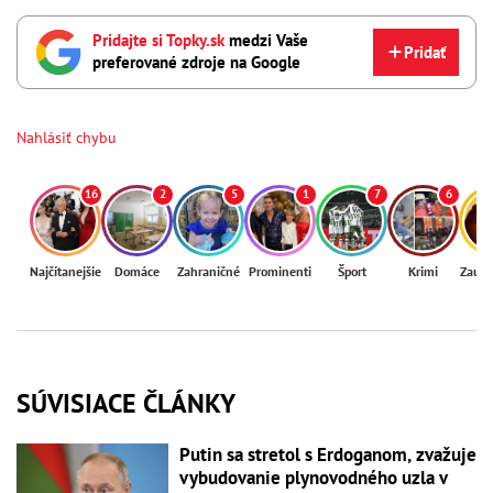
Pridajte si Topky.sk
medzi Vaše
Pridať
preferované zdroje na Google
Nahlásiť chybu
16
2
5
1
7
6
Najčítanejšie
Domáce
Zahraničné
Prominenti
Šport
Krimi
Zaují
SÚVISIACE ČLÁNKY
Putin sa stretol s Erdoganom, zvažuje
vybudovanie plynovodného uzla v