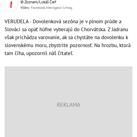
© Zoznam/Lukáš Čief
Video
: Facebook/Vatrogasci Umag
VERUDELA - Dovolenková sezóna je v plnom prúde a
Slováci sa opäť húfne vyberajú do Chorvátska. Z Jadranu
však prichádza varovanie, ak sa chystáte na dovolenku k
slovenskému moru, zbystrite pozornosť. Na hrozbu, ktorá
tam číha, upozornil náš čitateľ.