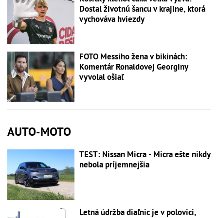
Dostal životnú šancu v krajine, ktorá
vychováva hviezdy
FOTO Messiho žena v bikinách:
Komentár Ronaldovej Georginy
vyvolal ošiaľ
AUTO-MOTO
TEST: Nissan Micra - Micra ešte nikdy
nebola príjemnejšia
Letná údržba diaľnic je v polovici,