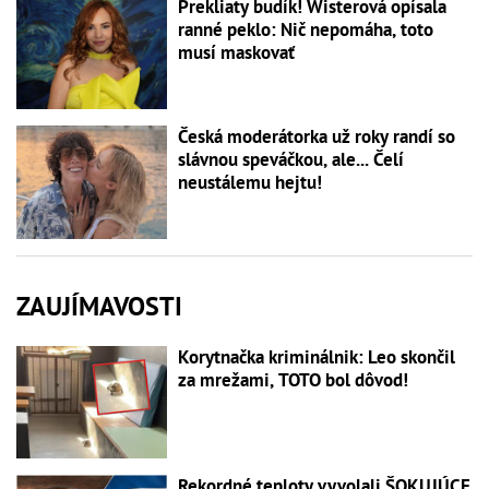
Prekliaty budík! Wisterová opísala
ranné peklo: Nič nepomáha, toto
musí maskovať
Česká moderátorka už roky randí so
slávnou speváčkou, ale... Čelí
neustálemu hejtu!
ZAUJÍMAVOSTI
Korytnačka kriminálnik: Leo skončil
za mrežami, TOTO bol dôvod!
Rekordné teploty vyvolali ŠOKUJÚCE