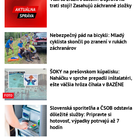
trati stojí! Zasahujú záchranné zložky
Nebezpečný pád na bicykli: Mladý
cyklista skončil po zranení v rukách
záchranárov
ŠOKY na prešovskom kúpalisku:
Naháčku v sprche prepadli inštalatéri,
ešte väčšia hrôza číhala v BAZÉNE
FOTO
Slovenská sporiteľňa a ČSOB odstavia
dôležité služby: Pripravte si
hotovosť, výpadky potrvajú až 7
hodín