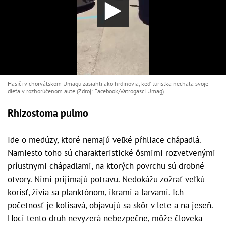
Hasiči v chorvátskom Umagu zasiahli ako hrdinovia, keď turistka nechala svoje
dieťa v rozhorúčenom aute (Zdroj: Facebook/Vatrogasci Umag)
Rhizostoma pulmo
Ide o medúzy, ktoré nemajú veľké pŕhliace chápadlá.
Namiesto toho sú charakteristické ôsmimi rozvetvenými
príustnymi chápadlami, na ktorých povrchu sú drobné
otvory. Nimi prijímajú potravu. Nedokážu zožrať veľkú
korisť, živia sa planktónom, ikrami a larvami. Ich
početnosť je kolísavá, objavujú sa skôr v lete a na jeseň.
Hoci tento druh nevyzerá nebezpečne, môže človeka