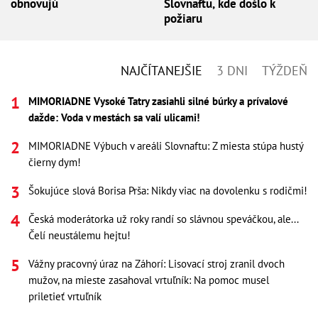
obnovujú
Slovnaftu, kde došlo k
požiaru
NAJČÍTANEJŠIE
3 DNI
TÝŽDEŇ
MIMORIADNE Vysoké Tatry zasiahli silné búrky a prívalové
dažde: Voda v mestách sa valí ulicami!
MIMORIADNE Výbuch v areáli Slovnaftu: Z miesta stúpa hustý
čierny dym!
Šokujúce slová Borisa Prša: Nikdy viac na dovolenku s rodičmi!
Česká moderátorka už roky randí so slávnou speváčkou, ale...
Čelí neustálemu hejtu!
Vážny pracovný úraz na Záhorí: Lisovací stroj zranil dvoch
mužov, na mieste zasahoval vrtuľník: Na pomoc musel
priletieť vrtuľník