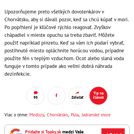
Upozorňujeme preto všetkých dovolenkárov v
Chorvátsku, aby si dávali pozor, keď sa chcú kúpať v mori.
Po popŕhlení je kľúčové rýchlo reagovať. Zvyškov
chápadiel v mieste opuchu sa treba zbaviť. Môžete
použiť napríklad pinzetu. Keď sa vám ich podarí vybrať,
postihnuté miesto opláchnite horúcou vodou, prípadne
použite fén s teplým vzduchom. Ocot alebo slaná voda
funguje v tomto prípade ako veľmi dobrá náhrada
dezinfekcie.
Tip na
95
Zdieľať
článok
Viac o téme:
Medúzy
,
Chorvátsko
,
Pula
,
Jadranské more
Pridajte si Topky.sk
medzi Vaše