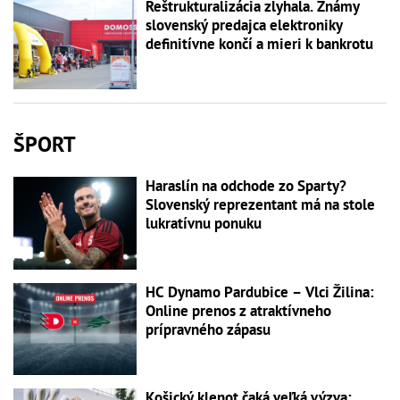
Reštrukturalizácia zlyhala. Známy
slovenský predajca elektroniky
definitívne končí a mieri k bankrotu
ŠPORT
Haraslín na odchode zo Sparty?
Slovenský reprezentant má na stole
lukratívnu ponuku
HC Dynamo Pardubice – Vlci Žilina:
Online prenos z atraktívneho
prípravného zápasu
Košický klenot čaká veľká výzva: