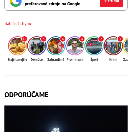
Pridať
preferované zdroje na Google
Nahlásiť chybu
16
3
6
4
7
3
Najčítanejšie
Domáce
Zahraničné
Prominenti
Šport
Krimi
Zaují
ODPORÚČAME