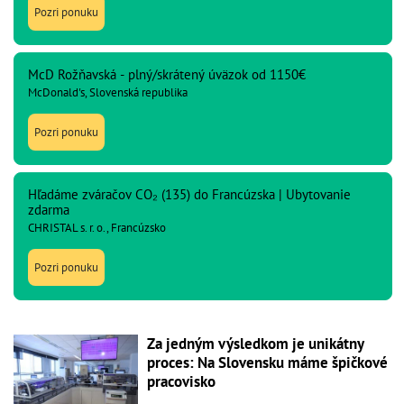
Pozri ponuku
McD Rožňavská - plný/skrátený úväzok od 1150€
McDonald's, Slovenská republika
Pozri ponuku
Hľadáme zváračov CO₂ (135) do Francúzska | Ubytovanie
zdarma
CHRISTAL s. r. o., Francúzsko
Pozri ponuku
Za jedným výsledkom je unikátny
proces: Na Slovensku máme špičkové
pracovisko