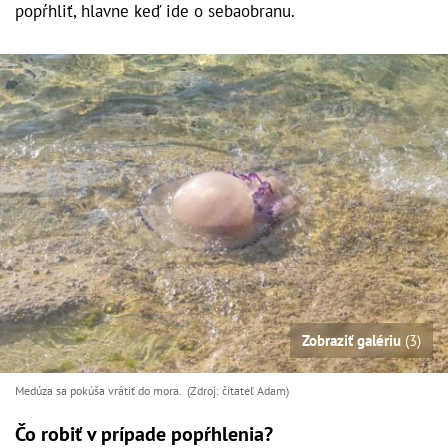
popŕhliť, hlavne keď ide o sebaobranu.
Zobraziť galériu
(3)
Medúza sa pokúša vrátiť do mora. (Zdroj: čitateľ Adam)
Čo robiť v prípade popŕhlenia?