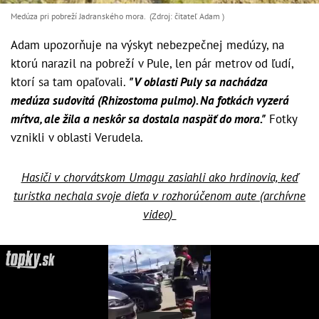
Medúza pri pobreží Jadranského mora. (Zdroj: čitateľ Adam )
Adam upozorňuje na výskyt nebezpečnej medúzy, na
ktorú narazil na pobreží v Pule, len pár metrov od ľudí,
ktorí sa tam opaľovali.
"V oblasti Puly sa nachádza
medúza sudovitá (Rhizostoma pulmo). Na fotkách vyzerá
mŕtva, ale žila a neskôr sa dostala naspäť do mora."
Fotky
vznikli v oblasti Verudela.
Hasiči v chorvátskom Umagu zasiahli ako hrdinovia, keď
turistka nechala svoje dieťa v rozhorúčenom aute (archívne
video)