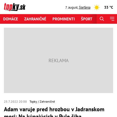
33 °C
7. august
,
Štefánia
DOMÁCE
ZAHRANIČNÉ
PROMINENTI
ŠPORT
ZAUJÍMAV
25.7.2022 20:00
Topky
Zahraničné
Adam varuje pred hrozbou v Jadranskom
mori: Na kúpajúcich v Pule číha