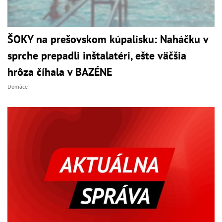
ŠOKY na prešovskom kúpalisku: Naháčku v
sprche prepadli inštalatéri, ešte väčšia
hrôza číhala v BAZÉNE
Domáce