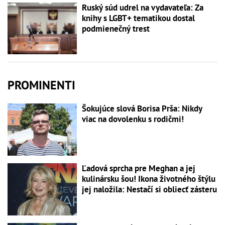
Ruský súd udrel na vydavateľa: Za
knihy s LGBT+ tematikou dostal
podmienečný trest
PROMINENTI
Šokujúce slová Borisa Prša: Nikdy
viac na dovolenku s rodičmi!
Ľadová sprcha pre Meghan a jej
kulinársku šou! Ikona životného štýlu
jej naložila: Nestačí si obliecť zásteru