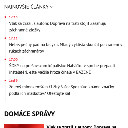
NAJNOVŠIE ČLÁNKY
17:15
Vlak sa zrazil s autom: Doprava na trati stojí! Zasahujú
záchranné zložky
17:11
Nebezpečný pád na bicykli: Mladý cyklista skončil po zranení v
rukách záchranárov
17:00
ŠOKY na prešovskom kúpalisku: Naháčku v sprche prepadli
inštalatéri, ešte väčšia hrôza číhala v BAZÉNE
16:59
Zelený mimozemšťan či žltý šašo: Spoznáte známe značky
podľa ich maskotov? Otestujte sa!
DOMÁCE SPRÁVY
Vlak sa zrazil s autom: Doprava na