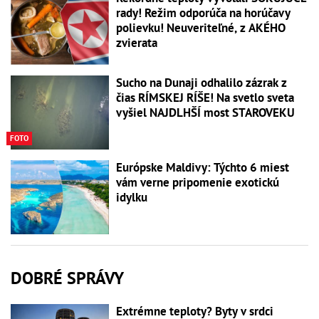
rady! Režim odporúča na horúčavy
polievku! Neuveriteľné, z AKÉHO
zvierata
Sucho na Dunaji odhalilo zázrak z
čias RÍMSKEJ RÍŠE! Na svetlo sveta
vyšiel NAJDLHŠÍ most STAROVEKU
FOTO
Európske Maldivy: Týchto 6 miest
vám verne pripomenie exotickú
idylku
DOBRÉ SPRÁVY
Extrémne teploty? Byty v srdci