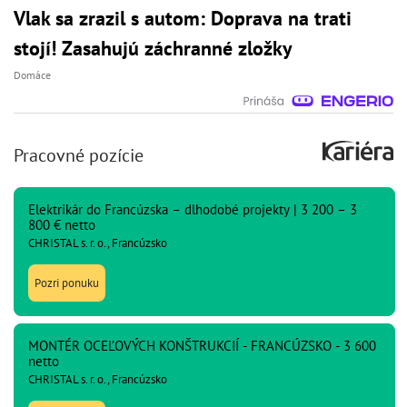
Vlak sa zrazil s autom: Doprava na trati
stojí! Zasahujú záchranné zložky
Domáce
Pracovné pozície
Elektrikár do Francúzska – dlhodobé projekty | 3 200 – 3
800 € netto
CHRISTAL s. r. o., Francúzsko
Pozri ponuku
MONTÉR OCEĽOVÝCH KONŠTRUKCIÍ - FRANCÚZSKO - 3 600
netto
CHRISTAL s. r. o., Francúzsko