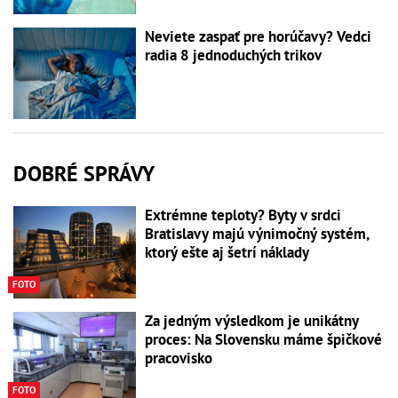
Neviete zaspať pre horúčavy? Vedci
radia 8 jednoduchých trikov
DOBRÉ SPRÁVY
Extrémne teploty? Byty v srdci
Bratislavy majú výnimočný systém,
ktorý ešte aj šetrí náklady
FOTO
Za jedným výsledkom je unikátny
proces: Na Slovensku máme špičkové
pracovisko
FOTO