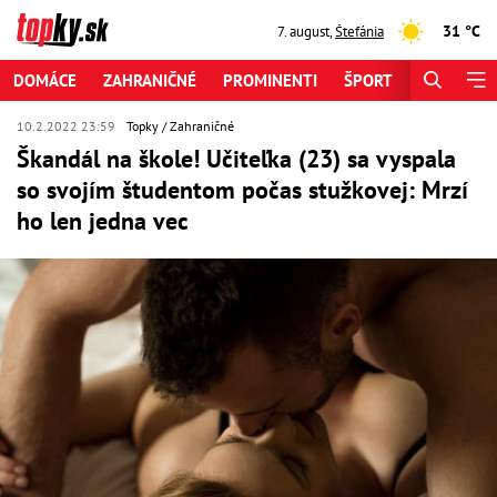
31 °C
7. august
,
Štefánia
DOMÁCE
ZAHRANIČNÉ
PROMINENTI
ŠPORT
ZAUJÍMAV
10.2.2022 23:59
Topky
Zahraničné
Škandál na škole! Učiteľka (23) sa vyspala
so svojím študentom počas stužkovej: Mrzí
ho len jedna vec