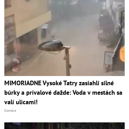
MIMORIADNE Vysoké Tatry zasiahli silné
búrky a prívalové dažde: Voda v mestách sa
valí ulicami!
Domáce