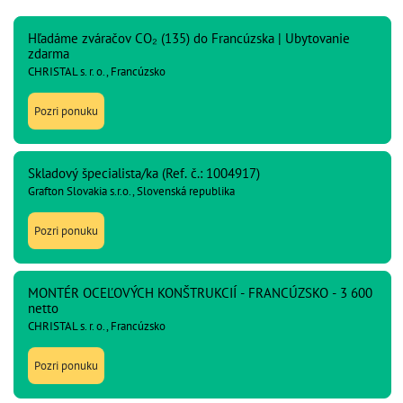
Hľadáme zváračov CO₂ (135) do Francúzska | Ubytovanie
zdarma
CHRISTAL s. r. o., Francúzsko
Pozri ponuku
Skladový špecialista/ka (Ref. č.: 1004917)
Grafton Slovakia s.r.o., Slovenská republika
Pozri ponuku
MONTÉR OCEĽOVÝCH KONŠTRUKCIÍ - FRANCÚZSKO - 3 600
netto
CHRISTAL s. r. o., Francúzsko
Pozri ponuku