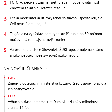
FOTO Po pečive v známej sieti predajní pobehovala myš!
Zhrození zákazníci, reťazec reaguje
Česká moderátorka už roky randí so slávnou speváčkou, ale...
Čelí neustálemu hejtu!
Tragédia na vyhľadávanom rybníku: Pátranie po 39-ročnom
mužovi má ten najsmutnejší koniec
Varovanie pre tisíce Sloveniek: ŠÚKL upozorňuje na známu
antikoncepciu, môže zvyšovať riziko nádoru
NAJNOVŠIE ČLÁNKY
15:19
Zmeny v dotáciách ministerstva kultúry: Rezort upraví pravidlá
ich poskytovania
15:13
Výbuch otriasol predmestím Damasku: Nálož v mikrobuse
zranila 14 ľudí