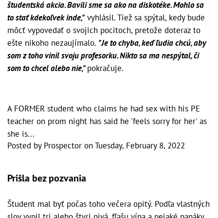
študentská akcia. Bavili sme sa ako na diskotéke. Mohlo sa
to stať kdekoľvek inde,"
vyhlásil. Tiež sa spýtal, kedy bude
môcť vypovedať o svojich pocitoch, pretože doteraz to
ešte nikoho nezaujímalo.
"Je to chyba, keď ľudia chcú, aby
som z toho vinil svoju profesorku. Nikto sa ma nespýtal, či
som to chcel alebo nie,"
pokračuje.
A FORMER student who claims he had sex with his PE
teacher on prom night has said he 'feels sorry for her' as
she is...
Posted by
Prospector
on
Tuesday, February 8, 2022
Prišla bez pozvania
Študent mal byť počas toho večera opitý. Podľa vlastných
slov vypil tri alebo štyri pivá, fľašu vína a nejaké panáky.