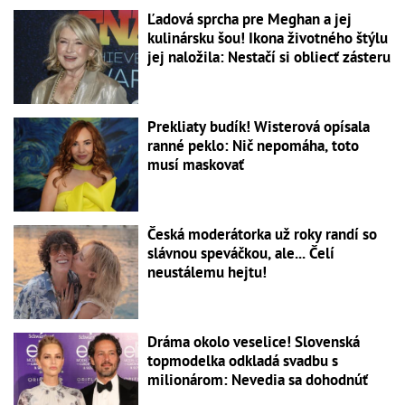
Ľadová sprcha pre Meghan a jej
kulinársku šou! Ikona životného štýlu
jej naložila: Nestačí si obliecť zásteru
Prekliaty budík! Wisterová opísala
ranné peklo: Nič nepomáha, toto
musí maskovať
Česká moderátorka už roky randí so
slávnou speváčkou, ale... Čelí
neustálemu hejtu!
Dráma okolo veselice! Slovenská
topmodelka odkladá svadbu s
milionárom: Nevedia sa dohodnúť