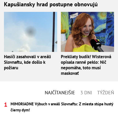
Kapušiansky hrad postupne obnovujú
Hasiči zasahovali v areáli
Prekliaty budík! Wisterová
Slovnaftu, kde došlo k
opísala ranné peklo: Nič
požiaru
nepomáha, toto musí
maskovať
NAJČÍTANEJŠIE
3 DNI
TÝŽDEŇ
MIMORIADNE Výbuch v areáli Slovnaftu: Z miesta stúpa hustý
čierny dym!