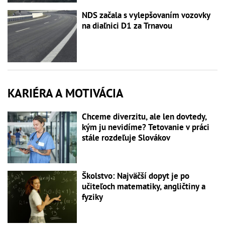
NDS začala s vylepšovaním vozovky
na diaľnici D1 za Trnavou
KARIÉRA A MOTIVÁCIA
Chceme diverzitu, ale len dovtedy,
kým ju nevidíme? Tetovanie v práci
stále rozdeľuje Slovákov
Školstvo: Najväčší dopyt je po
učiteľoch matematiky, angličtiny a
fyziky