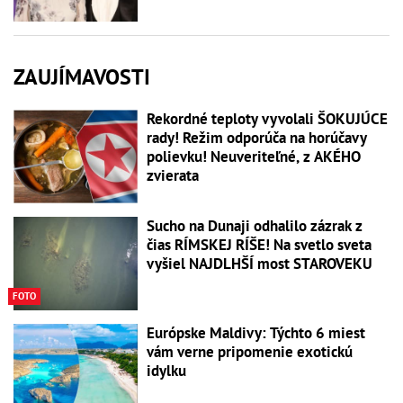
ZAUJÍMAVOSTI
Rekordné teploty vyvolali ŠOKUJÚCE
rady! Režim odporúča na horúčavy
polievku! Neuveriteľné, z AKÉHO
zvierata
Sucho na Dunaji odhalilo zázrak z
čias RÍMSKEJ RÍŠE! Na svetlo sveta
vyšiel NAJDLHŠÍ most STAROVEKU
FOTO
Európske Maldivy: Týchto 6 miest
vám verne pripomenie exotickú
idylku