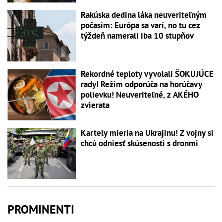
Rakúska dedina láka neuveriteľným
počasím: Európa sa varí, no tu cez
týždeň namerali iba 10 stupňov
Rekordné teploty vyvolali ŠOKUJÚCE
rady! Režim odporúča na horúčavy
polievku! Neuveriteľné, z AKÉHO
zvierata
Kartely mieria na Ukrajinu! Z vojny si
chcú odniesť skúsenosti s dronmi
PROMINENTI