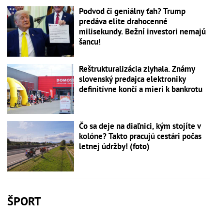
Podvod či geniálny ťah? Trump
predáva elite drahocenné
milisekundy. Bežní investori nemajú
šancu!
Reštrukturalizácia zlyhala. Známy
slovenský predajca elektroniky
definitívne končí a mieri k bankrotu
Čo sa deje na diaľnici, kým stojíte v
kolóne? Takto pracujú cestári počas
letnej údržby! (foto)
ŠPORT