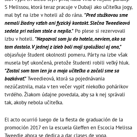
S Melissou, ktorá teraz pracuje v Dubaji ako učiteľka jogy,
mal byť na izbe v hoteli až do rána.
"Pred stužkovou sme
nemali žiadny vzťah ani fyzický kontakt. Slečna Tweedieová
sedela pri našom stole a nepila."
Po plese si rezervovali
izbu v hoteli.
"Nepozval som ju do hotela, neviem, ako sa
tam dostala. V jednej z izieb boli moji spolužiaci aj ona,"
objasňuje študent okolnosti pomeru. Párty na izbe však
musela byť ukončená, pretože študenti robili veľký hluk.
"Zostal som tam len ja a moja učiteľka a začali sme sa
bozkávať."
Tweedieová, ktorá sa pojednávania
nezúčastnila, mala v ten večer vypiť niekoľko pohárikov
tvrdého. Žiakom údajne povedala, aby sa k nej správali
tak, akoby nebola učiteľka.
El acto ocurrió luego de la fiesta de graduación de la
promoción 2017 en la escuela Gleffen en Escocia Melissa
Tweedie ahora se dedica a dar clases de yoga.