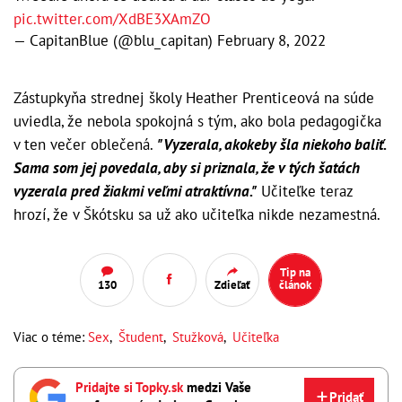
pic.twitter.com/XdBE3XAmZO
— CapitanBlue (@blu_capitan)
February 8, 2022
Zástupkyňa strednej školy Heather Prenticeová na súde
uviedla, že nebola spokojná s tým, ako bola pedagogička
v ten večer oblečená.
"Vyzerala, akokeby šla niekoho baliť.
Sama som jej povedala, aby si priznala, že v tých šatách
vyzerala pred žiakmi veľmi atraktívna."
Učiteľke teraz
hrozí, že v Škótsku sa už ako učiteľka nikde nezamestná.
Tip na
130
Zdieľať
článok
Viac o téme:
Sex
,
Študent
,
Stužková
,
Učiteľka
Pridajte si Topky.sk
medzi Vaše
Pridať