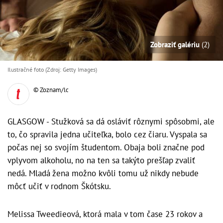
Zobraziť galériu
(2)
Ilustračné foto (Zdroj: Getty Images)
© Zoznam/lc
GLASGOW - Stužková sa dá osláviť rôznymi spôsobmi, ale
to, čo spravila jedna učiteľka, bolo cez čiaru. Vyspala sa
počas nej so svojím študentom. Obaja boli značne pod
vplyvom alkoholu, no na ten sa takýto prešľap zvaliť
nedá. Mladá žena možno kvôli tomu už nikdy nebude
môcť učiť v rodnom Škótsku.
Melissa Tweedieová, ktorá mala v tom čase 23 rokov a