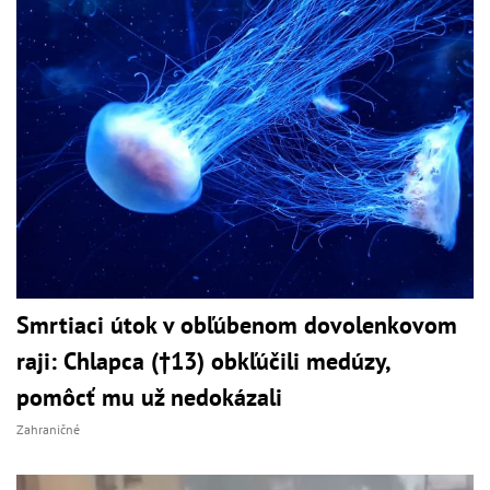
Smrtiaci útok v obľúbenom dovolenkovom
raji: Chlapca (†13) obkľúčili medúzy,
pomôcť mu už nedokázali
Zahraničné