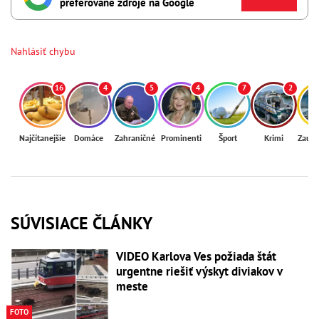
preferované zdroje na Google
Nahlásiť chybu
16
4
5
4
7
2
Najčítanejšie
Domáce
Zahraničné
Prominenti
Šport
Krimi
Zaují
SÚVISIACE ČLÁNKY
VIDEO Karlova Ves požiada štát
urgentne riešiť výskyt diviakov v
meste
FOTO