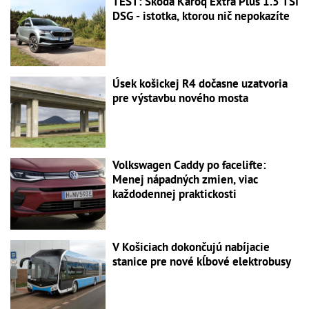
TEST: Škoda Karoq Extra Plus 1.5 TSI
DSG - istotka, ktorou nič nepokazíte
Úsek košickej R4 dočasne uzatvoria
pre výstavbu nového mosta
Volkswagen Caddy po facelifte:
Menej nápadných zmien, viac
každodennej praktickosti
V Košiciach dokončujú nabíjacie
stanice pre nové kĺbové elektrobusy