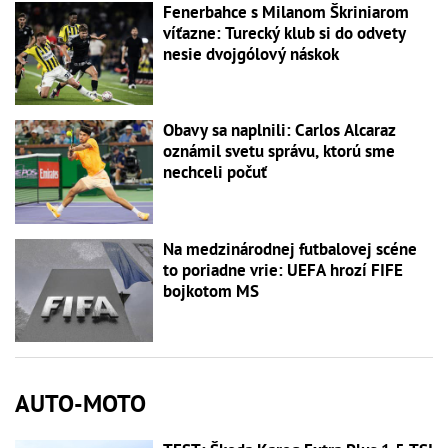
Fenerbahce s Milanom Škriniarom
víťazne: Turecký klub si do odvety
nesie dvojgólový náskok
Obavy sa naplnili: Carlos Alcaraz
oznámil svetu správu, ktorú sme
nechceli počuť
Na medzinárodnej futbalovej scéne
to poriadne vrie: UEFA hrozí FIFE
bojkotom MS
AUTO-MOTO