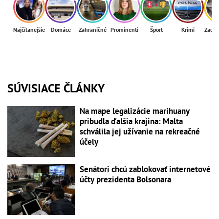
Najčítanejšie
Domáce
Zahraničné
Prominenti
Šport
Krimi
Zaují
SÚVISIACE ČLÁNKY
Na mape legalizácie marihuany
pribudla ďalšia krajina: Malta
schválila jej užívanie na rekreačné
účely
Senátori chcú zablokovať internetové
účty prezidenta Bolsonara