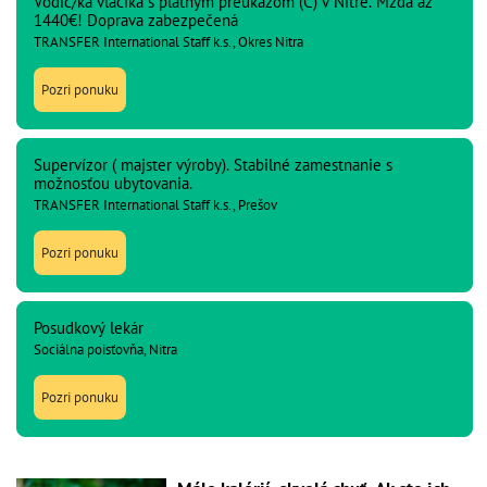
Vodič/ka vláčika s platným preukazom (C) v Nitre. Mzda až
1440€! Doprava zabezpečená
TRANSFER International Staff k.s., Okres Nitra
Pozri ponuku
Supervízor ( majster výroby). Stabilné zamestnanie s
možnosťou ubytovania.
TRANSFER International Staff k.s., Prešov
Pozri ponuku
Posudkový lekár
Sociálna poisťovňa, Nitra
Pozri ponuku