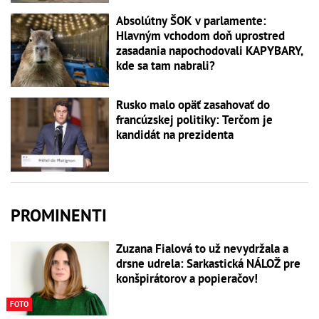
Absolútny ŠOK v parlamente:
Hlavným vchodom doň uprostred
zasadania napochodovali KAPYBARY,
kde sa tam nabrali?
Rusko malo opäť zasahovať do
francúzskej politiky: Terčom je
kandidát na prezidenta
PROMINENTI
Zuzana Fialová to už nevydržala a
drsne udrela: Sarkastická NÁLOŽ pre
konšpirátorov a popieračov!
FOTO