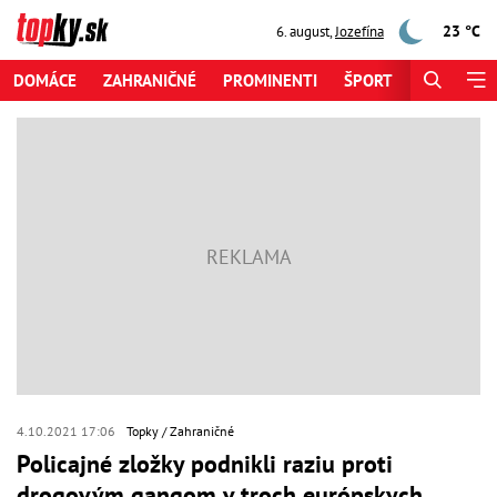
23 °C
6. august
,
Jozefína
DOMÁCE
ZAHRANIČNÉ
PROMINENTI
ŠPORT
ZAUJÍMAV
4.10.2021 17:06
Topky
Zahraničné
Policajné zložky podnikli raziu proti
drogovým gangom v troch európskych