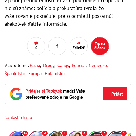
v jednej nehnuteľnosti. Bližšie podrobnosti o operácii
nie sú známe: polícia a prokuratúra tvrdia, že
vyšetrovanie pokračuje, preto odmietli poskytnúť
akékoľvek ďalšie informácie.
Tip na
0
Zdieľať
článok
Viac o téme:
Razia
,
Drogy
,
Gangy
,
Polícia
,
Nemecko
,
Španielsko
,
Európa
,
Holandsko
Pridajte si Topky.sk
medzi Vaše
Pridať
preferované zdroje na Google
Nahlásiť chybu
16
4
4
4
7
5