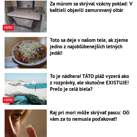
Za múrom sa skrýval vzácny poklad: V
kaštieli objavili zamurovaný oltár
FOTO
Toto sa deje v našom tele, ak zjeme
jedno z najobľúbenejších letných
jedál!
To je nádhera! TÁTO pláž vyzerá ako
z rozprávky, ale skutočne EXISTUJE!
Prečo je celá biela?
FOTO
Raj pri mori môže skrývať pascu: Oči
vám za to nemusia poďakovať!