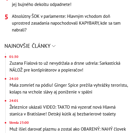
jej bujného dekoltu odpadnete!
Absolútny ŠOK v parlamente: Hlavným vchodom doň
uprostred zasadania napochodovali KAPYBARY, kde sa tam
nabrali?
NAJNOVŠIE ČLÁNKY
01:30
Zuzana Fialová to už nevydržala a drsne udrela: Sarkastická
NÁLOŽ pre konšpirátorov a popieračov!
24:10
Mala zomrieť na pódiu! Ginger Spice prežila vyhrážky teroristu,
kolaps na vrchole slávy aj poníženie v spálni
24:01
Železnice ukázali VIDEO: TAKTO má vyzerať nová Hlavná
stanica v Bratislave! Detský kútik aj bezbarierové toalety
Streda 23:00
Muž išiel darovať plazmu a zostal ako OBARENÝ: NAHÝ človek