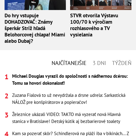
Do hry vstupuje
STVR otvorila Výstavu
DOHADZOVAČ: Známy
100/70 k výročiam
šperkár Stríž hľadá
rozhlasového a TV
Belohorcovej chlapa! Miami
vysielania
alebo Dubaj?
NAJČÍTANEJŠIE
3 DNI
TÝŽDEŇ
Michael Douglas vyrazil do spoločnosti s nádhernou dcérou:
Tomu sa hovorí dokonalosť!
Zuzana Fialová to už nevydržala a drsne udrela: Sarkastická
NÁLOŽ pre konšpirátorov a popieračov!
Železnice ukázali VIDEO: TAKTO má vyzerať nová Hlavná
stanica v Bratislave! Detský kútik aj bezbarierové toalety
Kam sa pozerať skôr? Schindlerová na pláži iba v bikinách... Z