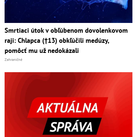
Smrtiaci útok v obľúbenom dovolenkovom
raji: Chlapca (†13) obkľúčili medúzy,
pomôcť mu už nedokázali
Zahraničné