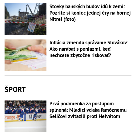
Stovky banských budov idú k zemi:
Pozrite si koniec jednej éry na hornej
Nitre! (foto)
Inflácia zmenila správanie Slovákov:
Ako narábať s peniazmi, keď
nechcete zbytočne riskovať?
ŠPORT
Prvá podmienka za postupom
splnená: Mladíci vďaka famóznemu
Seličovi zvíťazili proti Helvétom