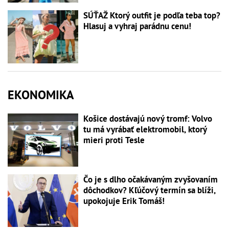
SÚŤAŽ Ktorý outfit je podľa teba top?
Hlasuj a vyhraj parádnu cenu!
EKONOMIKA
Košice dostávajú nový tromf: Volvo
tu má vyrábať elektromobil, ktorý
mieri proti Tesle
Čo je s dlho očakávaným zvyšovaním
dôchodkov? Kľúčový termín sa blíži,
upokojuje Erik Tomáš!