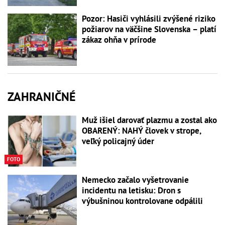
Pozor: Hasiči vyhlásili zvýšené riziko
požiarov na väčšine Slovenska – platí
zákaz ohňa v prírode
ZAHRANIČNÉ
Muž išiel darovať plazmu a zostal ako
OBARENÝ: NAHÝ človek v strope,
veľký policajný úder
FOTO
Nemecko začalo vyšetrovanie
incidentu na letisku: Dron s
výbušninou kontrolovane odpálili