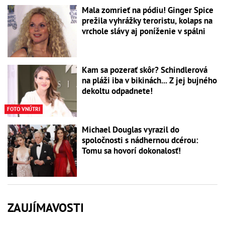
Mala zomrieť na pódiu! Ginger Spice
prežila vyhrážky teroristu, kolaps na
vrchole slávy aj poníženie v spálni
Kam sa pozerať skôr? Schindlerová
na pláži iba v bikinách... Z jej bujného
dekoltu odpadnete!
FOTO VNÚTRI
Michael Douglas vyrazil do
spoločnosti s nádhernou dcérou:
Tomu sa hovorí dokonalosť!
ZAUJÍMAVOSTI