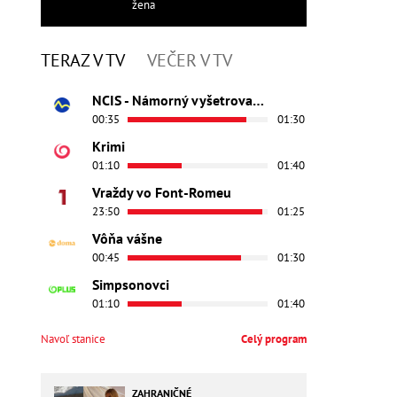
žena
TERAZ V TV
VEČER V TV
NCIS - Námorný vyšetrovací úrad
00:35
01:30
Krimi
01:10
01:40
Vraždy vo Font-Romeu
23:50
01:25
Vôňa vášne
00:45
01:30
Simpsonovci
01:10
01:40
Navoľ stanice
Celý program
ZAHRANIČNÉ