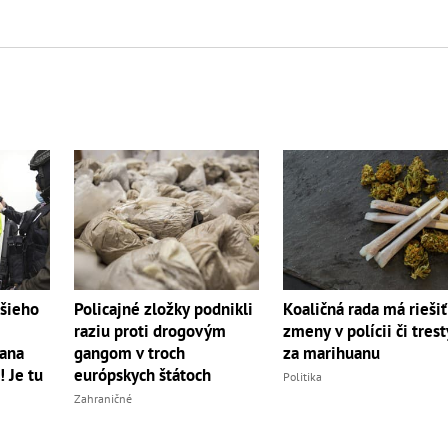
jšieho
Policajné zložky podnikli
Koaličná rada má riešiť
raziu proti drogovým
zmeny v polícii či trest
rana
gangom v troch
za marihuanu
 Je tu
európskych štátoch
Politika
Zahraničné