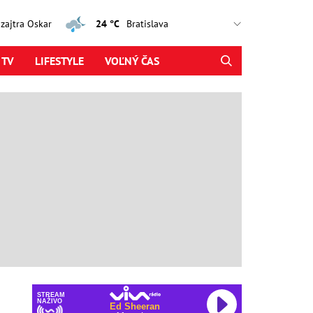
, zajtra Oskar
24 °C
 TV
LIFESTYLE
VOĽNÝ ČAS
STREAM
NAŽIVO
Ed Sheeran