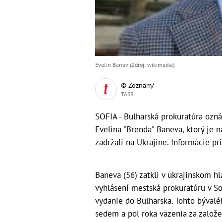
Evelin Banev (Zdroj: wikimedia)
© Zoznam/
TASR
SOFIA - Bulharská prokuratúra ozná
Evelina "Brenda" Baneva, ktorý je 
zadržali na Ukrajine. Informácie pr
Baneva (56) zatkli v ukrajinskom h
vyhlásení mestská prokuratúru v Sof
vydanie do Bulharska. Tohto bývalé
sedem a pol roka väzenia za založe