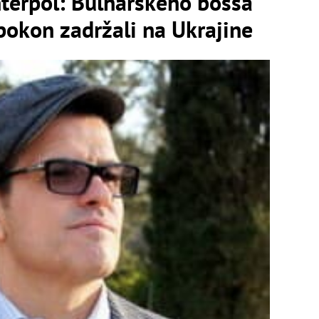
nterpol: Bulharského bossa
okon zadržali na Ukrajine