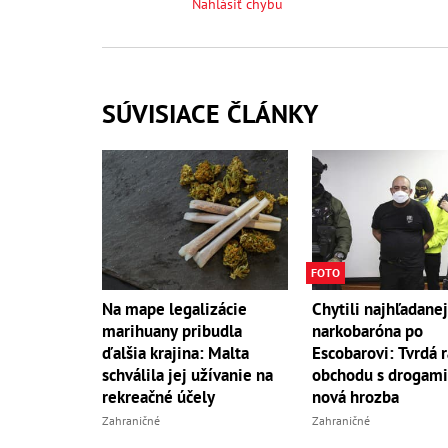
Nahlásiť chybu
SÚVISIACE ČLÁNKY
FOTO
Na mape legalizácie
Chytili najhľadane
marihuany pribudla
narkobaróna po
ďalšia krajina: Malta
Escobarovi: Tvrdá 
schválila jej užívanie na
obchodu s drogami!
rekreačné účely
nová hrozba
Zahraničné
Zahraničné