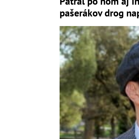
Pátral po ňom aj I
pašerákov drog nap