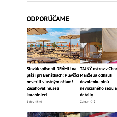
ODPORÚČAME
Slovák spôsobil DRÁMU na
TAJNÝ ostrov v Chor
pláži pri Benátkach: Plavčíci
Manželia odhalili
neverili vlastným očiam!
dovolenku plnú
Zasahovať museli
neviazaného sexu a
karabinieri
detaily
Zahraničné
Zahraničné