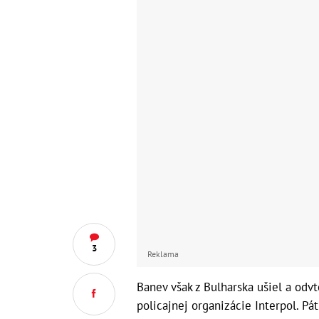
3
Reklama
Banev však z Bulharska ušiel a odv
policajnej organizácie Interpol. P