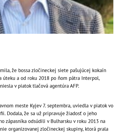
mila, že bossa zločineckej siete pašujúcej kokaín
na úteku a od roku 2018 po ňom pátra Interpol,
iniesla v piatok tlačová agentúra AFP.
lavnom meste Kyjev 7. septembra, uviedla v piatok vo
ii. Dodala, že sa už pripravuje žiadosť o jeho
ho zápasníka odsúdili v Bulharsku v roku 2013 na
nie organizovanej zločineckej skupiny, ktorá prala