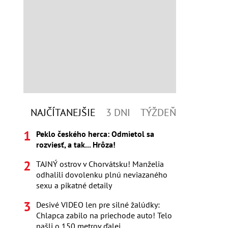
NAJČÍTANEJŠIE
3 DNI
TÝŽDEŇ
Peklo českého herca: Odmietol sa
rozviesť, a tak... Hrôza!
TAJNÝ ostrov v Chorvátsku! Manželia
odhalili dovolenku plnú neviazaného
sexu a pikatné detaily
Desivé VIDEO len pre silné žalúdky:
Chlapca zabilo na priechode auto! Telo
našli o 150 metrov ďalej