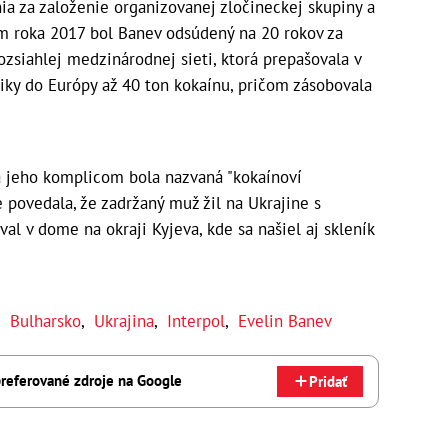
ia za založenie organizovanej zločineckej skupiny a
m roka 2017 bol Banev odsúdený na 20 rokov za
rozsiahlej medzinárodnej sieti, ktorá prepašovala v
iky do Európy až 40 ton kokaínu, pričom zásobovala
 a jeho komplicom bola nazvaná "kokaínoví
ie povedala, že zadržaný muž žil na Ukrajine s
al v dome na okraji Kyjeva, kde sa našiel aj skleník
,
Bulharsko
,
Ukrajina
,
Interpol
,
Evelin Banev
referované zdroje na Google
Pridať