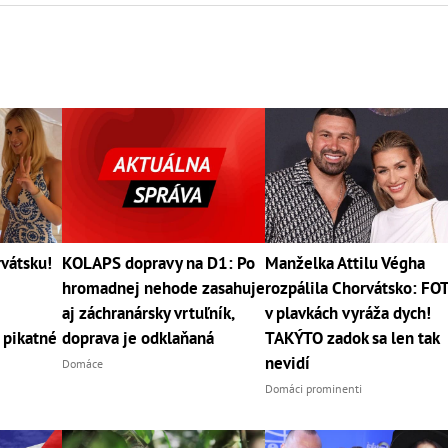
vátsku!
KOLAPS dopravy na D1: Po
Manželka Attilu Végha
hromadnej nehode zasahuje
rozpálila Chorvátsko: FO
aj záchranársky vrtuľník,
v plavkách vyráža dych!
 pikatné
doprava je odklaňaná
TAKÝTO zadok sa len tak
nevidí
Domáce
Domáci prominenti