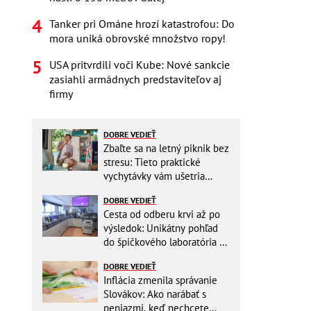
Tanker pri Ománe hrozí katastrofou: Do
mora uniká obrovské množstvo ropy!
USA pritvrdili voči Kube: Nové sankcie
zasiahli armádnych predstaviteľov aj
firmy
DOBRE VEDIEŤ
Zbaľte sa na letný piknik bez
stresu: Tieto praktické
vychytávky vám ušetria
miesto v batohu!
DOBRE VEDIEŤ
Cesta od odberu krvi až po
výsledok: Unikátny pohľad
do špičkového laboratória na
Slovensku
DOBRE VEDIEŤ
Inflácia zmenila správanie
Slovákov: Ako narábať s
peniazmi, keď nechcete