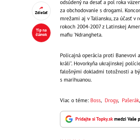
odsúdený na desať a pol roka väzen
za obchodovanie s drogami. Konco
Zdieľať
mrežami aj v Taliansku, za účasť v 
rokoch 2004-2007 z Latinskej Amer
Tip na
mafiu 'Ndrangheta.
článok
Policajná operácia proti Banevovi
králi". Hovorkyňa ukrajinskej políc
falošnými dokladmi totožnosti a býv
s marihuanou.
Viac o téme:
Boss
,
Drogy
,
Pašerák
Pridajte si Topky.sk
medzi Vaše p