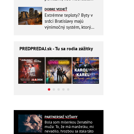
zbytočne riskovať?
DOBRE VEDIEŤ
Extrémne teploty? Byty v
srdci Bratislavy majú
výnimočný systém, ktorý
ešte aj šetrí náklady
PREDPREDAJ
.sk - Tu sa rodia zážitky
PARTNERSKÉ VZŤAHY
Bola som milenkou ženatého
muža: To, že má manželku, mi
nevadilo, hrozbou sa stala táto