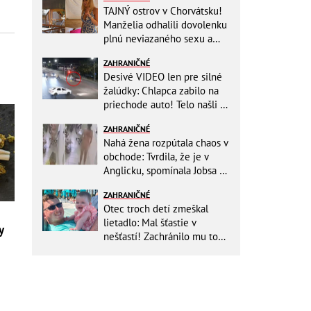
TAJNÝ ostrov v Chorvátsku!
Manželia odhalili dovolenku
plnú neviazaného sexu a
pikatné detaily
ZAHRANIČNÉ
Desivé VIDEO len pre silné
žalúdky: Chlapca zabilo na
priechode auto! Telo našli o
150 metrov ďalej
ZAHRANIČNÉ
Nahá žena rozpútala chaos v
obchode: Tvrdila, že je v
Anglicku, spomínala Jobsa aj
amfetamín
ZAHRANIČNÉ
Otec troch detí zmeškal
lietadlo: Mal šťastie v
y
nešťastí! Zachránilo mu to
život