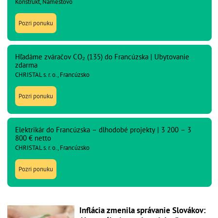
Konstrukt, Námestovo
Pozri ponuku
Hľadáme zváračov CO₂ (135) do Francúzska | Ubytovanie
zdarma
CHRISTAL s. r. o., Francúzsko
Pozri ponuku
Elektrikár do Francúzska – dlhodobé projekty | 3 200 – 3
800 € netto
CHRISTAL s. r. o., Francúzsko
Pozri ponuku
Inflácia zmenila správanie Slovákov: