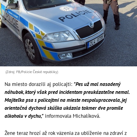
(Zdroj: FB/Policie České republiky)
Na miesto dorazili aj policajti:
"Pes už mal nasadený
náhubok, ktorý však pred incidentom preukázateľne nemal.
Majiteľka psa s policajtmi na mieste nespolupracovala, jej
orientačná dychová skúška ukázala takmer dve promile
alkoholu v dychu,"
informovala Michalíková.
Žene teraz hrozí až rok väzenia za ublíženie na zdraví z