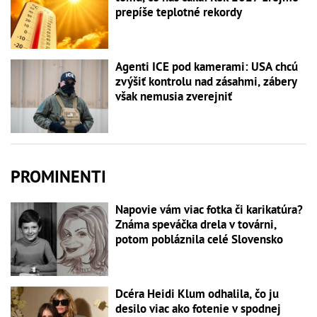
prepíše teplotné rekordy
Agenti ICE pod kamerami: USA chcú
zvýšiť kontrolu nad zásahmi, zábery
však nemusia zverejniť
PROMINENTI
Napovie vám viac fotka či karikatúra?
Známa speváčka drela v továrni,
potom pobláznila celé Slovensko
Dcéra Heidi Klum odhalila, čo ju
desilo viac ako fotenie v spodnej