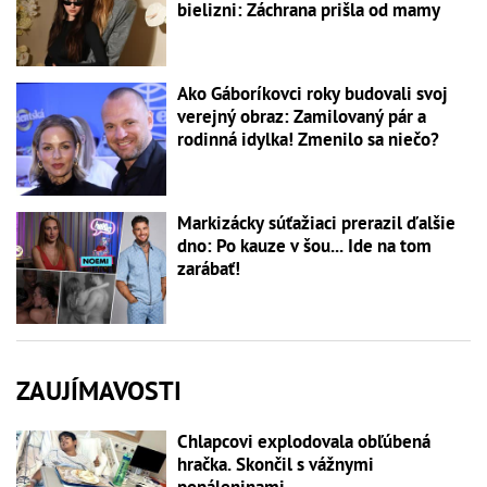
bielizni: Záchrana prišla od mamy
Ako Gáboríkovci roky budovali svoj
verejný obraz: Zamilovaný pár a
rodinná idylka! Zmenilo sa niečo?
Markizácky súťažiaci prerazil ďalšie
dno: Po kauze v šou... Ide na tom
zarábať!
ZAUJÍMAVOSTI
Chlapcovi explodovala obľúbená
hračka. Skončil s vážnymi