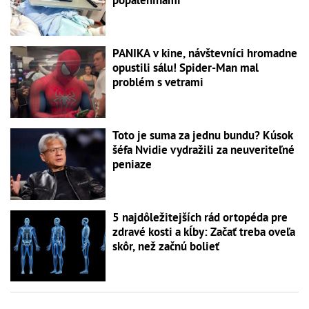
popáleninami
PANIKA v kine, návštevníci hromadne
opustili sálu! Spider-Man mal
problém s vetrami
Toto je suma za jednu bundu? Kúsok
šéfa Nvidie vydražili za neuveriteľné
peniaze
5 najdôležitejších rád ortopéda pre
zdravé kosti a kĺby: Začať treba oveľa
skôr, než začnú bolieť