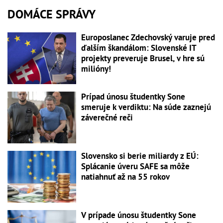
DOMÁCE SPRÁVY
Europoslanec Zdechovský varuje pred
ďalším škandálom: Slovenské IT
projekty preveruje Brusel, v hre sú
milióny!
Prípad únosu študentky Sone
smeruje k verdiktu: Na súde zaznejú
záverečné reči
Slovensko si berie miliardy z EÚ:
Splácanie úveru SAFE sa môže
natiahnuť až na 55 rokov
V prípade únosu študentky Sone