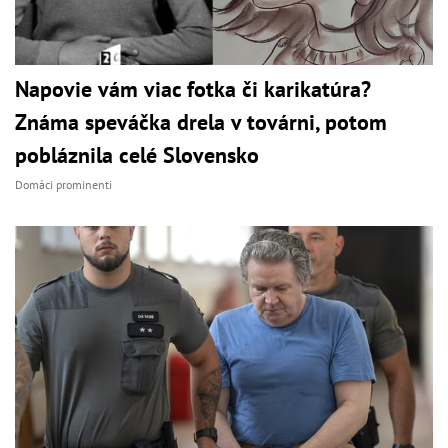
Napovie vám viac fotka či karikatúra?
Známa speváčka drela v továrni, potom
pobláznila celé Slovensko
Domáci prominenti