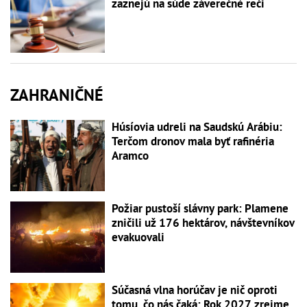
zaznejú na súde záverečné reči
ZAHRANIČNÉ
Húsíovia udreli na Saudskú Arábiu:
Terčom dronov mala byť rafinéria
Aramco
Požiar pustoší slávny park: Plamene
zničili už 176 hektárov, návštevníkov
evakuovali
Súčasná vlna horúčav je nič oproti
tomu, čo nás čaká: Rok 2027 zrejme