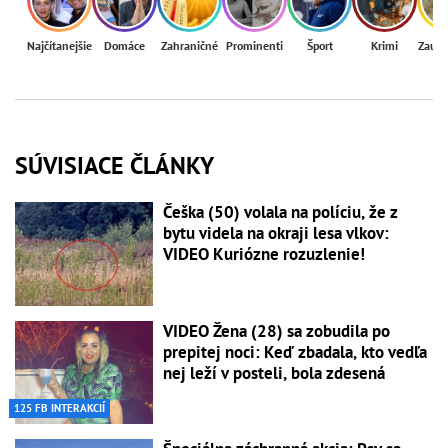
Najčítanejšie
Domáce
Zahraničné
Prominenti
Šport
Krimi
Zaují
SÚVISIACE ČLÁNKY
Češka (50) volala na políciu, že z
bytu videla na okraji lesa vlkov:
VIDEO Kuriózne rozuzlenie!
VIDEO Žena (28) sa zobudila po
prepitej noci: Keď zbadala, kto vedľa
nej leží v posteli, bola zdesená
125 FB INTERAKCIÍ