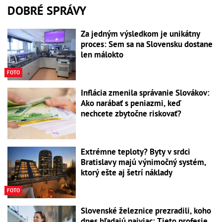
DOBRÉ SPRÁVY
Za jedným výsledkom je unikátny
proces: Sem sa na Slovensku dostane
len málokto
FOTO
Inflácia zmenila správanie Slovákov:
Ako narábať s peniazmi, keď
nechcete zbytočne riskovať?
Extrémne teploty? Byty v srdci
Bratislavy majú výnimočný systém,
ktorý ešte aj šetrí náklady
FOTO
Slovenské železnice prezradili, koho
dnes hľadajú najviac: Tieto profesie