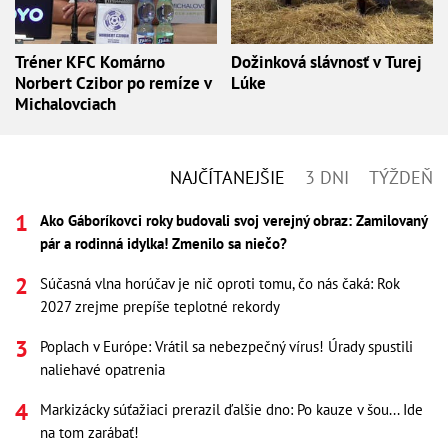
Tréner KFC Komárno
Dožinková slávnosť v Turej
Norbert Czibor po remíze v
Lúke
Michalovciach
NAJČÍTANEJŠIE
3 DNI
TÝŽDEŇ
Ako Gáboríkovci roky budovali svoj verejný obraz: Zamilovaný
pár a rodinná idylka! Zmenilo sa niečo?
Súčasná vlna horúčav je nič oproti tomu, čo nás čaká: Rok
2027 zrejme prepíše teplotné rekordy
Poplach v Európe: Vrátil sa nebezpečný vírus! Úrady spustili
naliehavé opatrenia
Markizácky súťažiaci prerazil ďalšie dno: Po kauze v šou... Ide
na tom zarábať!