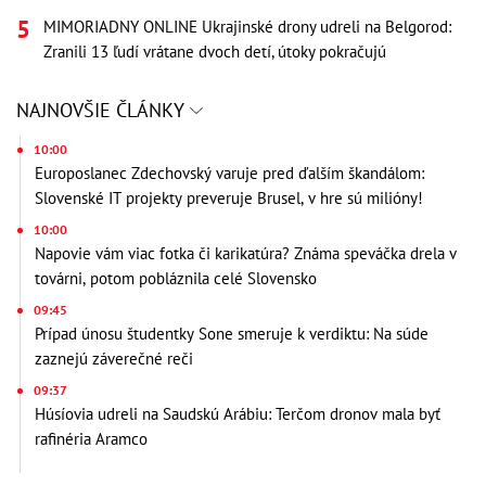
MIMORIADNY ONLINE Ukrajinské drony udreli na Belgorod:
Zranili 13 ľudí vrátane dvoch detí, útoky pokračujú
NAJNOVŠIE ČLÁNKY
10:00
Europoslanec Zdechovský varuje pred ďalším škandálom:
Slovenské IT projekty preveruje Brusel, v hre sú milióny!
10:00
Napovie vám viac fotka či karikatúra? Známa speváčka drela v
továrni, potom pobláznila celé Slovensko
09:45
Prípad únosu študentky Sone smeruje k verdiktu: Na súde
zaznejú záverečné reči
09:37
Húsíovia udreli na Saudskú Arábiu: Terčom dronov mala byť
rafinéria Aramco