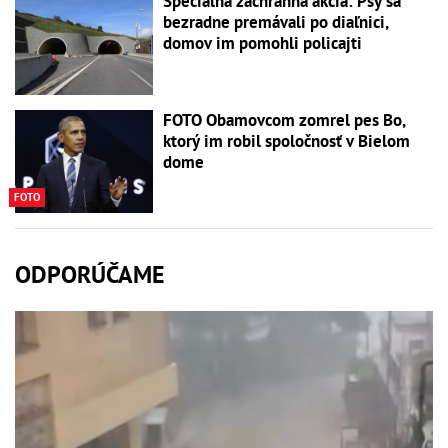
Špeciálna záchranná akcia: Psy sa
bezradne premávali po diaľnici,
domov im pomohli policajti
FOTO Obamovcom zomrel pes Bo,
ktorý im robil spoločnosť v Bielom
dome
FOTO
ODPORÚČAME