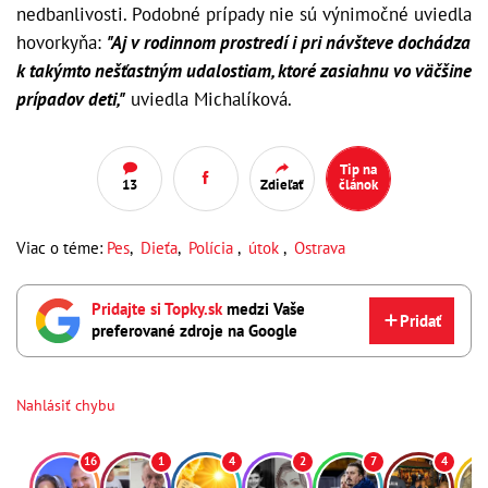
nedbanlivosti. Podobné prípady nie sú výnimočné uviedla
hovorkyňa:
"Aj v rodinnom prostredí i pri návšteve dochádza
k takýmto nešťastným udalostiam, ktoré zasiahnu vo väčšine
prípadov deti,"
uviedla Michalíková.
Tip na
13
Zdieľať
článok
Viac o téme:
Pes
,
Dieťa
,
Polícia
,
útok
,
Ostrava
Pridajte si Topky.sk
medzi Vaše
Pridať
preferované zdroje na Google
Nahlásiť chybu
16
1
4
2
7
4