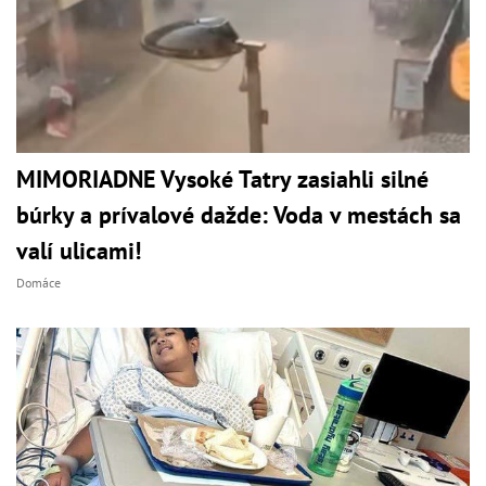
MIMORIADNE Vysoké Tatry zasiahli silné
búrky a prívalové dažde: Voda v mestách sa
valí ulicami!
Domáce