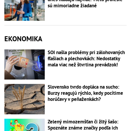
sú mimoriadne žiadané
EKONOMIKA
SOI našla problémy pri zálohovaných
fľašiach a plechovkách: Nedostatky
mala viac než štvrtina prevádzok!
Slovensko tvrdo dopláca na sucho:
Burzy reagujú rýchlo, kedy pocítime
horúčavy v peňaženkách?
Zelený mimozemšťan či žltý šašo:
Spoznáte známe značky podľa ich