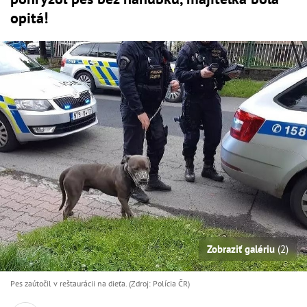
opitá!
Zobraziť galériu
(2)
Pes zaútočil v reštaurácii na dieťa. (Zdroj: Polícia ČR)