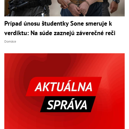
Prípad únosu študentky Sone smeruje k
verdiktu: Na súde zaznejú záverečné reči
Domáce