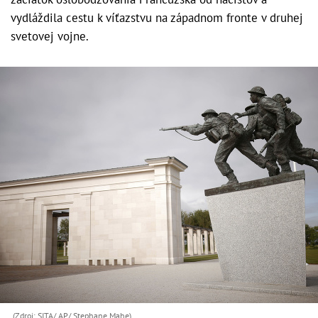
vydláždila cestu k víťazstvu na západnom fronte v druhej
svetovej vojne.
(Zdroj: SITA/ AP/ Stephane Mahe)