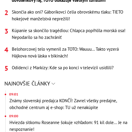
dovolenkový raj, TOTO odkazuje všetkým turistom!
Skončia ako oni? Gáboríkovci čelia obrovskému tlaku: TIETO
hokejové manželstvá neprežili!
Kúpanie sa skončilo tragédiou: Chlapca popŕhlila morská osa!
Nepodarilo sa ho zachrániť
Belohorcovej telo vymenil za TOTO: Wauuu... Takto vyzerá
Hájkova nová láska v bikinách!
Odídenci z Markízy: Kde sa po konci v televízii usídlili?
NAJNOVŠIE ČLÁNKY
09:01
Známy slovenský predajca KONČÍ! Zavrel všetky predajne,
obchodné centrum aj e-shop: TU už nenakúpite
09:00
Hviezda sitkomu Roseanne šokuje vzhľadom: 91 kíl dole... Je na
nespoznanie!