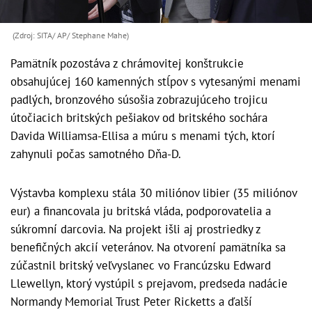
(Zdroj: SITA/ AP/ Stephane Mahe)
Pamätník pozostáva z chrámovitej konštrukcie
obsahujúcej 160 kamenných stĺpov s vytesanými menami
padlých, bronzového súsošia zobrazujúceho trojicu
útočiacich britských pešiakov od britského sochára
Davida Williamsa-Ellisa a múru s menami tých, ktorí
zahynuli počas samotného Dňa-D.
Výstavba komplexu stála 30 miliónov libier (35 miliónov
eur) a financovala ju britská vláda, podporovatelia a
súkromní darcovia. Na projekt išli aj prostriedky z
benefičných akcií veteránov. Na otvorení pamätníka sa
zúčastnil britský veľvyslanec vo Francúzsku Edward
Llewellyn, ktorý vystúpil s prejavom, predseda nadácie
Normandy Memorial Trust Peter Ricketts a ďalší