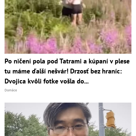
Po ničení pola pod Tatrami a kúpaní v plese
tu máme ďalší nešvár! Drzosť bez hraníc:
Dvojica kvôli fotke vošla do...
Domáce