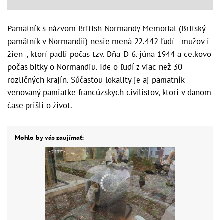
Pamätník s názvom British Normandy Memorial (Britský
pamätník v Normandii) nesie mená 22.442 ľudí - mužov i
žien -, ktorí padli počas tzv. Dňa-D 6. júna 1944 a celkovo
počas bitky o Normandiu. Ide o ľudí z viac než 30
rozličných krajín. Súčasťou lokality je aj pamätník
venovaný pamiatke francúzskych civilistov, ktorí v danom
čase prišli o život.
Mohlo by vás zaujímať: