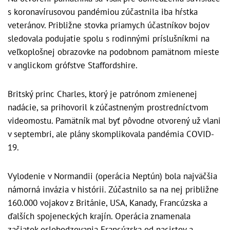
s koronavírusovou pandémiou zúčastnila iba hŕstka
veteránov. Približne stovka priamych účastníkov bojov
sledovala podujatie spolu s rodinnými príslušníkmi na
veľkoplošnej obrazovke na podobnom pamätnom mieste
v anglickom grófstve Staffordshire.
Britský princ Charles, ktorý je patrónom zmienenej
nadácie, sa prihovoril k zúčastneným prostredníctvom
videomostu. Pamätník mal byť pôvodne otvorený už vlani
v septembri, ale plány skomplikovala pandémia COVID-
19.
Vylodenie v Normandii (operácia Neptún) bola najväčšia
námorná invázia v histórii. Zúčastnilo sa na nej približne
160.000 vojakov z Británie, USA, Kanady, Francúzska a
ďalších spojeneckých krajín. Operácia znamenala
začiatok oslobodzovania Francúzska od nacistov a