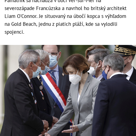
Pamätník sa nachádza v obci Ver-sur-Mer na
severozápade Francúzska a navrhol ho britský architekt
Liam O'Connor. Je situovaný na úbočí kopca s výhľadom
na Gold Beach, jednu z piatich pláží, kde sa vylodili
spojenci.