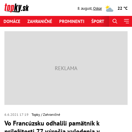
22 °C
8. august
,
Oskar
DOMÁCE
ZAHRANIČNÉ
PROMINENTI
ŠPORT
ZAUJÍMAV
6.6.2021 17:19
Topky
Zahraničné
Vo Francúzsku odhalili pamätník k
príležitosti 77. výročia vylodenia v