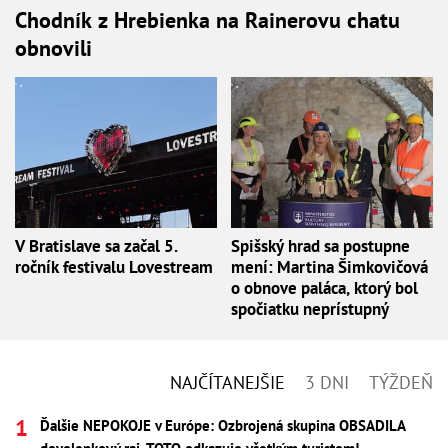
Chodník z Hrebienka na Rainerovu chatu
obnovili
V Bratislave sa začal 5.
Spišský hrad sa postupne
ročník festivalu Lovestream
mení: Martina Šimkovičová
o obnove paláca, ktorý bol
spočiatku neprístupný
NAJČÍTANEJŠIE
3 DNI
TÝŽDEŇ
Ďalšie NEPOKOJE v Európe: Ozbrojená skupina OBSADILA