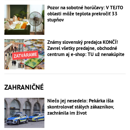
Pozor na sobotné horúčavy: V TEJTO
oblasti môže teplota prekročiť 33
stupňov
Známy slovenský predajca KONČÍ!
Zavrel všetky predajne, obchodné
centrum aj e-shop: TU už nenakúpite
ZAHRANIČNÉ
Niečo jej nesedelo: Pekárka išla
skontrolovať stálych zákazníkov,
zachránila im život