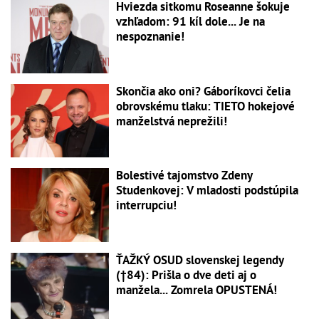
Hviezda sitkomu Roseanne šokuje
vzhľadom: 91 kíl dole... Je na
nespoznanie!
Skončia ako oni? Gáboríkovci čelia
obrovskému tlaku: TIETO hokejové
manželstvá neprežili!
Bolestivé tajomstvo Zdeny
Studenkovej: V mladosti podstúpila
interrupciu!
ŤAŽKÝ OSUD slovenskej legendy
(†84): Prišla o dve deti aj o
manžela... Zomrela OPUSTENÁ!