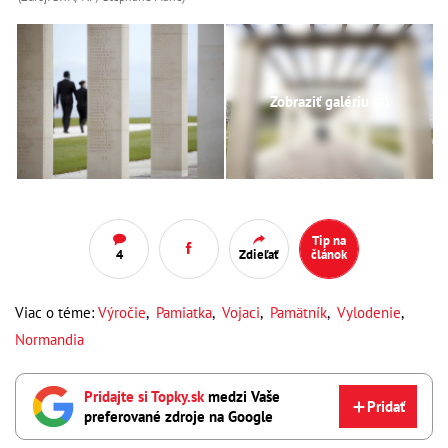
Zobraziť galériu
(4)
Tip na
4
Zdieľať
článok
Viac o téme:
Výročie
,
Pamiatka
,
Vojaci
,
Pamätník
,
Vylodenie
,
Normandia
Pridajte si Topky.sk
medzi Vaše
Pridať
preferované zdroje na Google