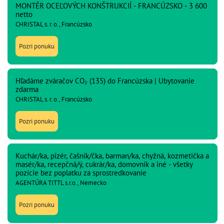
MONTÉR OCEĽOVÝCH KONŠTRUKCIÍ - FRANCÚZSKO - 3 600
netto
CHRISTAL s. r. o., Francúzsko
Pozri ponuku
Hľadáme zváračov CO₂ (135) do Francúzska | Ubytovanie
zdarma
CHRISTAL s. r. o., Francúzsko
Pozri ponuku
Kuchár/ka, pizér, čašník/čka, barman/ka, chyžná, kozmetička a
masér/ka, recepčná/ý, cukrár/ka, domovník a iné - všetky
pozície bez poplatku za sprostredkovanie
AGENTÚRA TITTL s.r.o., Nemecko
Pozri ponuku