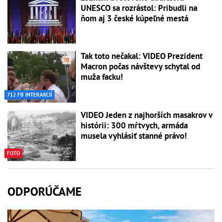
UNESCO sa rozrástol: Pribudli na
ňom aj 3 české kúpeľné mestá
Tak toto nečakal: VIDEO Prezident
Macron počas návštevy schytal od
muža facku!
712 FB INTERAKCIÍ
VIDEO Jeden z najhorších masakrov v
histórii: 300 mŕtvych, armáda
musela vyhlásiť stanné právo!
FOTO
ODPORÚČAME