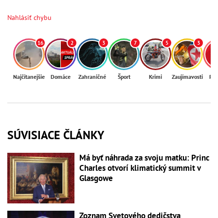
Nahlásiť chybu
16
2
3
7
5
3
Najčítanejšie
Domáce
Zahraničné
Šport
Krimi
Zaujímavosti
Reg
SÚVISIACE ČLÁNKY
Má byť náhrada za svoju matku: Princ
Charles otvorí klimatický summit v
Glasgowe
Zoznam Svetového dedičstva