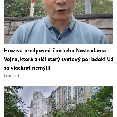
Hrozivá predpoveď čínskeho Nostradama:
Vojna, ktorá zničí starý svetový poriadok! Už
sa viackrát nemýlil
Zahraničné