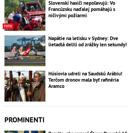
Slovenskí hasiči nepoľavujú: Vo
Francúzsku naďalej pomáhajú s
ničivými požiarmi
FOTO
Napätie na letisku v Sydney: Dve
lietadlá delili od zrážky len sekundy!
Húsíovia udreli na Saudskú Arábiu!
Terčom dronov mala byť rafinéria
Aramco
PROMINENTI