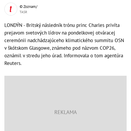
© Zoznam/
TASR
LONDÝN - Britský následník trónu princ Charles privíta
prejavom svetových lídrov na pondelkovej otváracej
ceremónii nadchádzajúceho klimatického summitu OSN
v škótskom Glasgowe, známeho pod názvom COP26,
oznámil v stredu jeho úrad. Informovala o tom agentúra
Reuters.