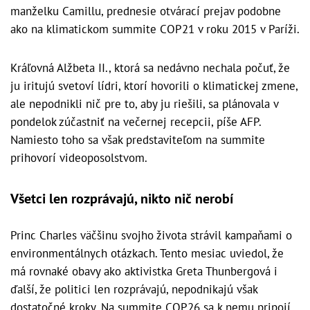
manželku Camillu, prednesie otvárací prejav podobne
ako na klimatickom summite COP21 v roku 2015 v Paríži.
Kráľovná Alžbeta II., ktorá sa nedávno nechala počuť, že
ju iritujú svetoví lídri, ktorí hovorili o klimatickej zmene,
ale nepodnikli nič pre to, aby ju riešili, sa plánovala v
pondelok zúčastniť na večernej recepcii, píše AFP.
Namiesto toho sa však predstaviteľom na summite
prihovorí videoposolstvom.
Všetci len rozprávajú, nikto nič nerobí
Princ Charles väčšinu svojho života strávil kampaňami o
environmentálnych otázkach. Tento mesiac uviedol, že
má rovnaké obavy ako aktivistka Greta Thunbergová i
ďalší, že politici len rozprávajú, nepodnikajú však
dostatočné kroky. Na summite COP26 sa k nemu pripojí