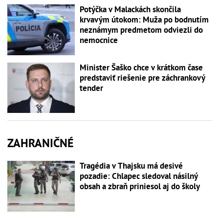
Potýčka v Malackách skončila
krvavým útokom: Muža po bodnutím
neznámym predmetom odviezli do
nemocnice
Minister Šaško chce v krátkom čase
predstaviť riešenie pre záchrankový
tender
ZAHRANIČNÉ
Tragédia v Thajsku má desivé
pozadie: Chlapec sledoval násilný
obsah a zbraň priniesol aj do školy