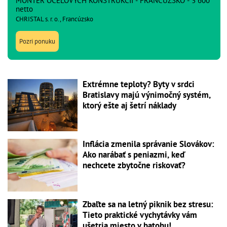
MONTÉR OCEĽOVÝCH KONŠTRUKCIÍ - FRANCÚZSKO - 3 600
netto
CHRISTAL s. r. o., Francúzsko
Pozri ponuku
Extrémne teploty? Byty v srdci
Bratislavy majú výnimočný systém,
ktorý ešte aj šetrí náklady
Inflácia zmenila správanie Slovákov:
Ako narábať s peniazmi, keď
nechcete zbytočne riskovať?
Zbaľte sa na letný piknik bez stresu:
Tieto praktické vychytávky vám
ušetria miesto v batohu!