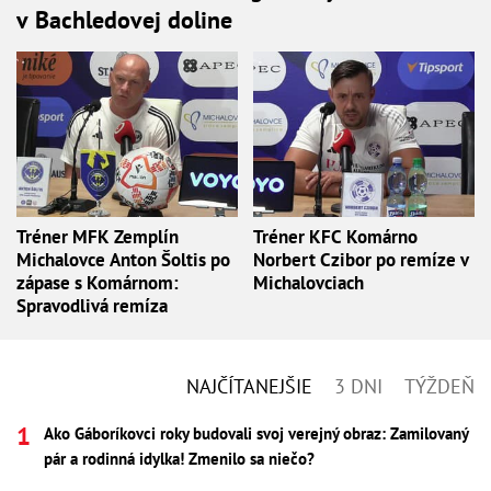
v Bachledovej doline
Tréner MFK Zemplín
Tréner KFC Komárno
Michalovce Anton Šoltis po
Norbert Czibor po remíze v
zápase s Komárnom:
Michalovciach
Spravodlivá remíza
NAJČÍTANEJŠIE
3 DNI
TÝŽDEŇ
Ako Gáboríkovci roky budovali svoj verejný obraz: Zamilovaný
pár a rodinná idylka! Zmenilo sa niečo?