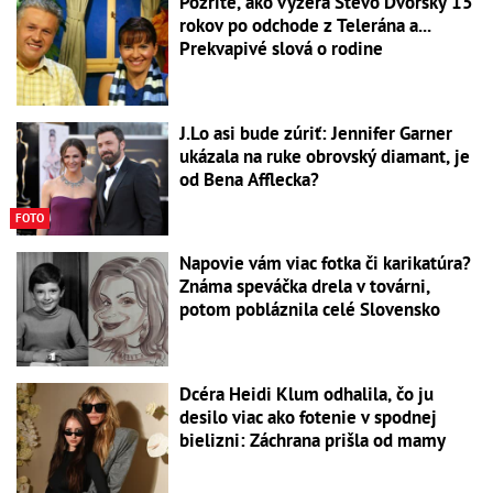
Pozrite, ako vyzerá Števo Dvorský 15
rokov po odchode z Telerána a...
Prekvapivé slová o rodine
J.Lo asi bude zúriť: Jennifer Garner
ukázala na ruke obrovský diamant, je
od Bena Afflecka?
FOTO
Napovie vám viac fotka či karikatúra?
Známa speváčka drela v továrni,
potom pobláznila celé Slovensko
Dcéra Heidi Klum odhalila, čo ju
desilo viac ako fotenie v spodnej
bielizni: Záchrana prišla od mamy