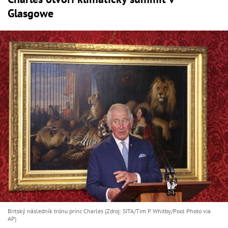
Glasgowe
Britský následník trónu princ Charles (Zdroj: SITA/Tim P. Whitby/Pool Photo via
AP)