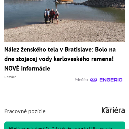
Nález ženského tela v Bratislave: Bolo na
dne stojacej vody karloveského ramena!
NOVÉ informácie
Domáce
Pracovné pozície
Hľadáme zváračov CO₂ (135) do Francúzska | Ubytovanie