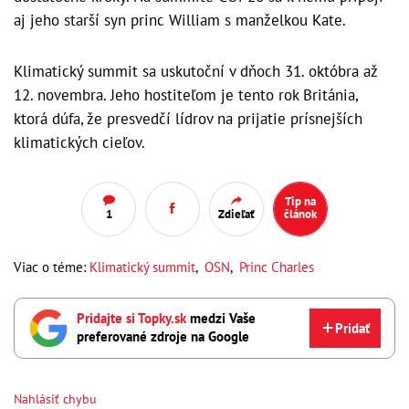
aj jeho starší syn princ William s manželkou Kate.
Klimatický summit sa uskutoční v dňoch 31. októbra až
12. novembra. Jeho hostiteľom je tento rok Británia,
ktorá dúfa, že presvedčí lídrov na prijatie prísnejších
klimatických cieľov.
Tip na
1
Zdieľať
článok
Viac o téme:
Klimatický summit
,
OSN
,
Princ Charles
Pridajte si Topky.sk
medzi Vaše
Pridať
preferované zdroje na Google
Nahlásiť chybu