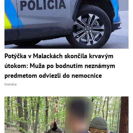
Potýčka v Malackách skončila krvavým
útokom: Muža po bodnutím neznámym
predmetom odviezli do nemocnice
Domáce