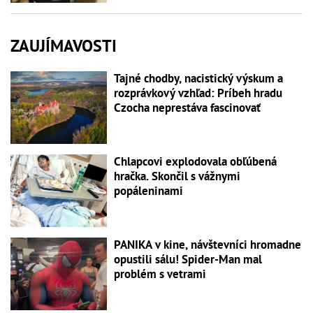
ZAUJÍMAVOSTI
Tajné chodby, nacistický výskum a
rozprávkový vzhľad: Príbeh hradu
Czocha neprestáva fascinovať
Chlapcovi explodovala obľúbená
hračka. Skončil s vážnymi
popáleninami
PANIKA v kine, návštevníci hromadne
opustili sálu! Spider-Man mal
problém s vetrami