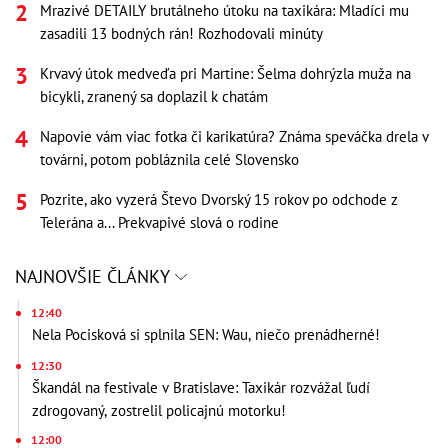
Mrazivé DETAILY brutálneho útoku na taxikára: Mladíci mu
zasadili 13 bodných rán! Rozhodovali minúty
Krvavý útok medveďa pri Martine: Šelma dohrýzla muža na
bicykli, zranený sa doplazil k chatám
Napovie vám viac fotka či karikatúra? Známa speváčka drela v
továrni, potom pobláznila celé Slovensko
Pozrite, ako vyzerá Števo Dvorský 15 rokov po odchode z
Telerána a... Prekvapivé slová o rodine
NAJNOVŠIE ČLÁNKY
12:40
Nela Pocisková si splnila SEN: Wau, niečo prenádherné!
12:30
Škandál na festivale v Bratislave: Taxikár rozvážal ľudí
zdrogovaný, zostrelil policajnú motorku!
12:00