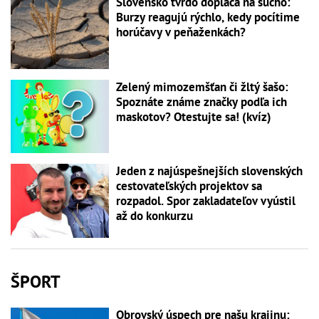
Slovensko tvrdo dopláca na sucho:
Burzy reagujú rýchlo, kedy pocítime
horúčavy v peňaženkách?
Zelený mimozemšťan či žltý šašo:
Spoznáte známe značky podľa ich
maskotov? Otestujte sa! (kvíz)
Jeden z najúspešnejších slovenských
cestovateľských projektov sa
rozpadol. Spor zakladateľov vyústil
až do konkurzu
ŠPORT
Obrovský úspech pre našu krajinu: