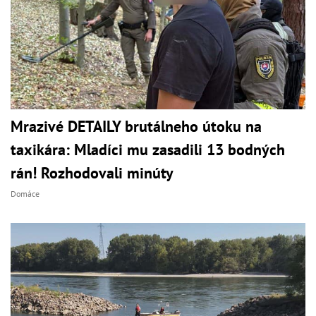
Mrazivé DETAILY brutálneho útoku na
taxikára: Mladíci mu zasadili 13 bodných
rán! Rozhodovali minúty
Domáce