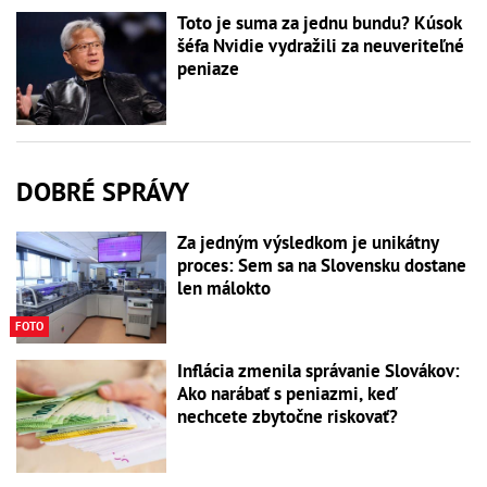
Toto je suma za jednu bundu? Kúsok
šéfa Nvidie vydražili za neuveriteľné
peniaze
DOBRÉ SPRÁVY
Za jedným výsledkom je unikátny
proces: Sem sa na Slovensku dostane
len málokto
FOTO
Inflácia zmenila správanie Slovákov:
Ako narábať s peniazmi, keď
nechcete zbytočne riskovať?