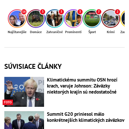
16
3
3
3
7
2
Najčítanejšie
Domáce
Zahraničné
Prominenti
Šport
Krimi
Zaují
SÚVISIACE ČLÁNKY
Klimatickému summitu OSN hrozí
krach, varuje Johnson: Záväzky
niektorých krajín sú nedostatočné
FOTO
Summit G20 priniesol málo
konkrétnejších klimatických záväzkov