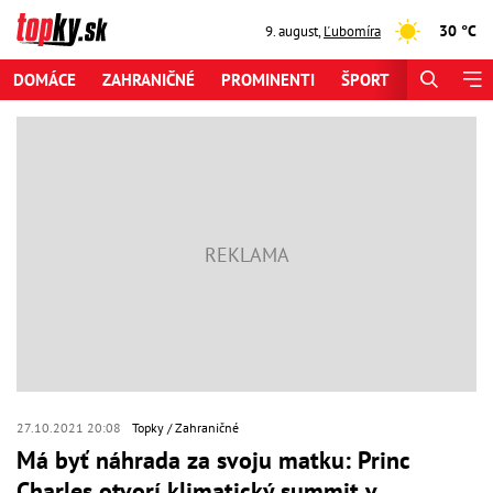
30 °C
9. august
,
Ľubomíra
DOMÁCE
ZAHRANIČNÉ
PROMINENTI
ŠPORT
ZAUJÍMAV
27.10.2021 20:08
Topky
Zahraničné
Má byť náhrada za svoju matku: Princ
Charles otvorí klimatický summit v