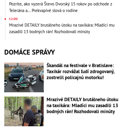
Pozrite, ako vyzerá Števo Dvorský 15 rokov po odchode z
Telerána a... Prekvapivé slová o rodine
12:00
Mrazivé DETAILY brutálneho útoku na taxikára: Mladíci mu
zasadili 13 bodných rán! Rozhodovali minúty
DOMÁCE SPRÁVY
Škandál na festivale v Bratislave:
Taxikár rozvážal ľudí zdrogovaný,
zostrelil policajnú motorku!
Mrazivé DETAILY brutálneho útoku
na taxikára: Mladíci mu zasadili 13
bodných rán! Rozhodovali minúty