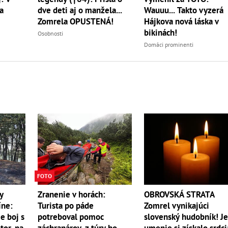
dve deti aj o manžela...
Wauuu... Takto vyzerá
a
Zomrela OPUSTENÁ!
Hájkova nová láska v
bikinách!
Osobnosti
Domáci prominenti
FOTO
y
Zranenie v horách:
OBROVSKÁ STRATA
íne:
Turista po páde
Zomrel vynikajúci
e boj s
potreboval pomoc
slovenský hudobník! J
r, na
záchranárov, z túry ho
umenie si získalo srdci