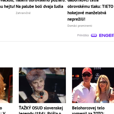
eváčkou,
hasení obrovského požiaru:
Gáboríkovci čelia
mu hejtu!
Na palube boli dvaja ľudia
obrovskému tlaku: TIETO
hokejové manželstvá
Zahraničné
neprežili!
Domáci prominenti
ŤAŽKÝ OSUD slovenskej
Belohorcovej telo
vo
legendy (†84): Prišla o
vymenil za TOTO:
: V