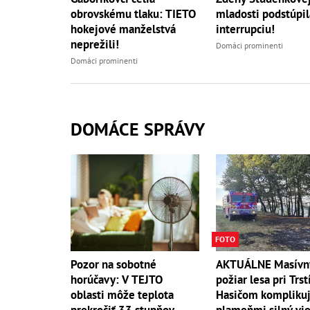
obrovskému tlaku: TIETO
mladosti podstúpil
hokejové manželstvá
interrupciu!
neprežili!
Domáci prominenti
Domáci prominenti
DOMÁCE SPRÁVY
FOTO
AKTUÁLNE Masívn
Pozor na sobotné
požiar lesa pri Trst
horúčavy: V TEJTO
Hasičom komplikuj
oblasti môže teplota
plameňmi silný vieto