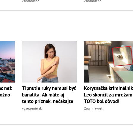
Zahraničné
Zahraničné
Korytnačka kriminálnik
ac než
Tŕpnutie ruky nemusí byť
Leo skončil za mrežami
možno
banalita: Ak máte aj
TOTO bol dôvod!
tento príznak, nečakajte
Zaujímavosti
vysetrenie.sk