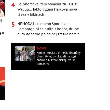
Belohorcovej telo vymenil za TOTO:
Wauuu... Takto vyzerá Hájkova nová
láska v bikinách!
il
NEHODA luxusného športiaka:
Lamborghini sa rútilo z kopca, druhé
a v
auto dopadlo po čelnej zrážke horšie
ZÁBAVA
Koniec mesiaca prinesie finančný
obrat: Hviezdy ukázali na štyri
znamenia, ktoré získajú veľké
bohatstvo