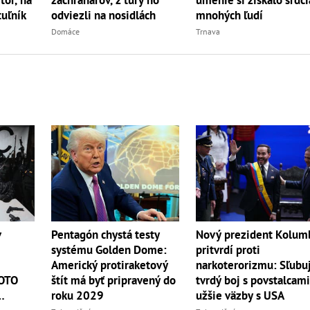
uľník
odviezli na nosidlách
mnohých ľudí
Domáce
Trnava
v
Pentagón chystá testy
Nový prezident Kolum
systému Golden Dome:
pritvrdí proti
Americký protiraketový
narkoterorizmu: Sľubu
TOTO
štít má byť pripravený do
tvrdý boj s povstalcami
roku 2029
užšie väzby s USA