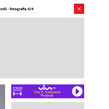
ndii - fotografia 4/4
STREAM
NAŽIVO
Tina ft. Sukowach
Prvýkrát