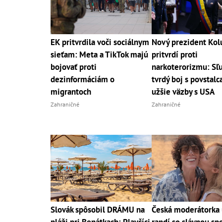
EK pritvrdila voči sociálnym
Nový prezident Ko
sieťam: Meta a TikTok majú
pritvrdí proti
bojovať proti
narkoterorizmu: Sľ
dezinformáciám o
tvrdý boj s povstalc
migrantoch
užšie väzby s USA
Zahraničné
Zahraničné
Slovák spôsobil DRÁMU na
Česká moderátorka 