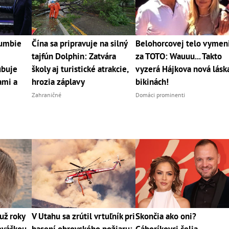
lumbie
Čína sa pripravuje na silný
Belohorcovej telo vymen
tajfún Dolphin: Zatvára
za TOTO: Wauuu... Takto
ubuje
školy aj turistické atrakcie,
vyzerá Hájkova nová lásk
ami a
hrozia záplavy
bikinách!
Zahraničné
Domáci prominenti
už roky
V Utahu sa zrútil vrtuľník pri
Skončia ako oni?