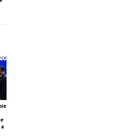
bie
je
 a