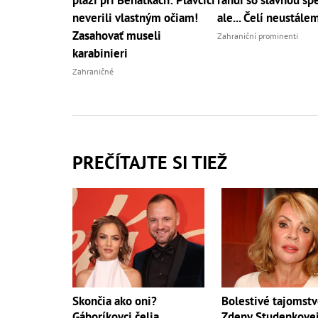
pláži pri Benátkach: Plavčíci
randí so slávnou sp
neverili vlastným očiam!
ale... Čelí neustále
Zasahovať museli
Zahraniční prominenti
karabinieri
Zahraničné
PREČÍTAJTE SI TIEŽ
Skončia ako oni?
Bolestivé tajomst
Gáboríkovci čelia
Zdeny Studenkovej