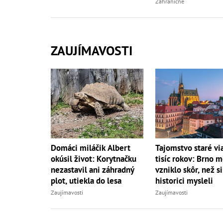
turistom!
Zahraničné
ZAUJÍMAVOSTI
Domáci miláčik Albert
Tajomstvo staré vi
okúsil život: Korytnačku
tisíc rokov: Brno 
nezastavil ani záhradný
vzniklo skôr, než si
plot, utiekla do lesa
historici mysleli
Zaujímavosti
Zaujímavosti