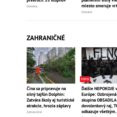
prekročiť 33 stupňov
miesto smeruje vrt
Domáce
Domáce
ZAHRANIČNÉ
FOTO
Ďalšie NEPOKOJE 
Čína sa pripravuje na
Európe: Ozbrojená
silný tajfún Dolphin:
skupina OBSADILA
Zatvára školy aj turistické
dovolenkový raj, 
atrakcie, hrozia záplavy
odkazuje všetkým
Zahraničné