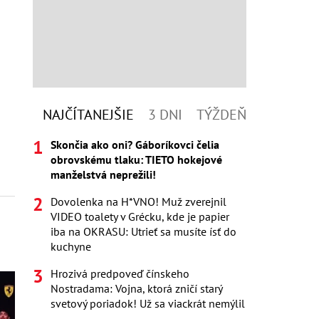
NAJČÍTANEJŠIE
3 DNI
TÝŽDEŇ
Skončia ako oni? Gáboríkovci čelia
obrovskému tlaku: TIETO hokejové
manželstvá neprežili!
Dovolenka na H*VNO! Muž zverejnil
VIDEO toalety v Grécku, kde je papier
iba na OKRASU: Utrieť sa musíte ísť do
kuchyne
Hrozivá predpoveď čínskeho
Nostradama: Vojna, ktorá zničí starý
svetový poriadok! Už sa viackrát nemýlil