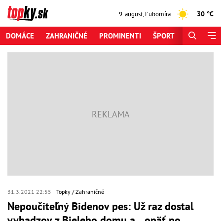
30 °C
9. august
,
Ľubomíra
DOMÁCE
ZAHRANIČNÉ
PROMINENTI
ŠPORT
ZAUJÍMAV
31.3.2021 22:55
Topky
Zahraničné
Nepoučiteľný Bidenov pes: Už raz dostal
vyhadzov z Bieleho domu a... opäť po