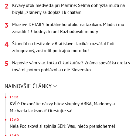
Krvavý útok medveďa pri Martine: Šelma dohrýzla muža na
bicykli, zranený sa doplazil k chatám
Mrazivé DETAILY brutálneho útoku na taxikára: Mladíci mu
zasadili 13 bodných rán! Rozhodovali minúty
Škandál na festivale v Bratislave: Taxikár rozvážal ľudí
zdrogovaný, zostrelil policajnú motorku!
Napovie vám viac fotka či karikatúra? Známa speváčka drela v
továrni, potom pobláznila celé Slovensko
NAJNOVŠIE ČLÁNKY
13:01
KVÍZ: Dokončíte názvy hitov skupiny ABBA, Madonny a
Michaela Jacksona? Otestujte sa!
12:40
Nela Pocisková si splnila SEN: Wau, niečo prenádherné!
12:30