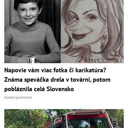
Napovie vám viac fotka či karikatúra?
Známa speváčka drela v továrni, potom
pobláznila celé Slovensko
Domáci prominenti