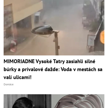
MIMORIADNE Vysoké Tatry zasiahli silné
búrky a prívalové dažde: Voda v mestách sa
valí ulicami!
Domáce