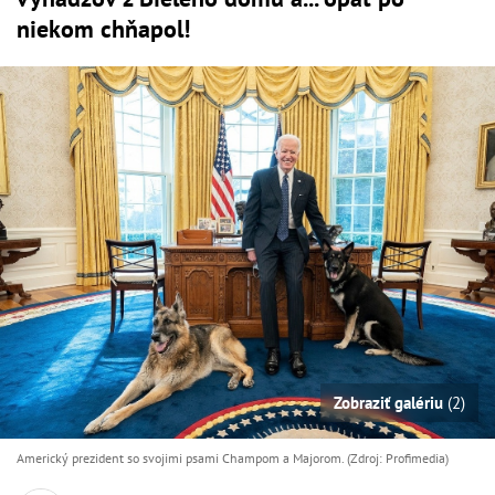
niekom chňapol!
Zobraziť galériu
(2)
Americký prezident so svojimi psami Champom a Majorom. (Zdroj: Profimedia)