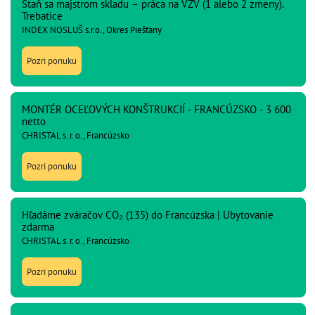
Staň sa majstrom skladu – práca na VZV (1 alebo 2 zmeny).
Trebatice
INDEX NOSLUŠ s.r.o., Okres Piešťany
Pozri ponuku
MONTÉR OCEĽOVÝCH KONŠTRUKCIÍ - FRANCÚZSKO - 3 600
netto
CHRISTAL s. r. o., Francúzsko
Pozri ponuku
Hľadáme zváračov CO₂ (135) do Francúzska | Ubytovanie
zdarma
CHRISTAL s. r. o., Francúzsko
Pozri ponuku