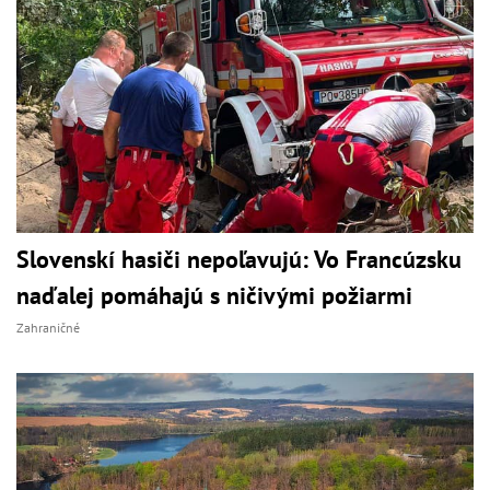
Slovenskí hasiči nepoľavujú: Vo Francúzsku
naďalej pomáhajú s ničivými požiarmi
Zahraničné