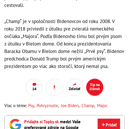
cestovali.
„Champ“ je v spoločnosti Bidenovcov od roku 2008. V
roku 2018 priviedli z útulku pre zvieratá nemeckého
ovčiaka „Majora“. Podľa Bidenovho tímu bol prvým psom
z útulku v Bielom dome. Od konca prezidentovania
Baracka Obamu v Bielom dome nežili „Prvé psy“. Bidenov
predchodca Donald Trump bol prvým americkým
prezidentom po viac ako storočí, ktorý nemal psa.
Tip na
14
Zdieľať
článok
Viac o téme:
Psy
,
Pohryznutie
,
Joe Biden
,
Champ
,
Major
Pridajte si Topky.sk
medzi Vaše
Pridať
preferované zdroje na Google