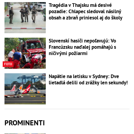
Tragédia v Thajsku má desivé
pozadie: Chlapec sledoval násilný
obsah a zbraň priniesol aj do školy
Slovenskí hasiči nepoľavujú: Vo
Francúzsku naďalej pomáhajú s
ničivými požiarmi
FOTO
Napätie na letisku v Sydney: Dve
lietadlá delili od zrážky len sekundy!
PROMINENTI