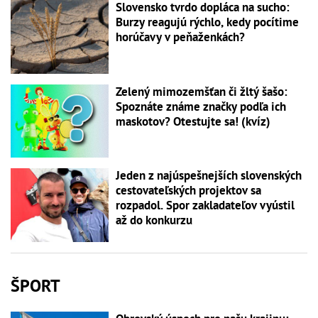
Slovensko tvrdo dopláca na sucho:
Burzy reagujú rýchlo, kedy pocítime
horúčavy v peňaženkách?
Zelený mimozemšťan či žltý šašo:
Spoznáte známe značky podľa ich
maskotov? Otestujte sa! (kvíz)
Jeden z najúspešnejších slovenských
cestovateľských projektov sa
rozpadol. Spor zakladateľov vyústil
až do konkurzu
ŠPORT