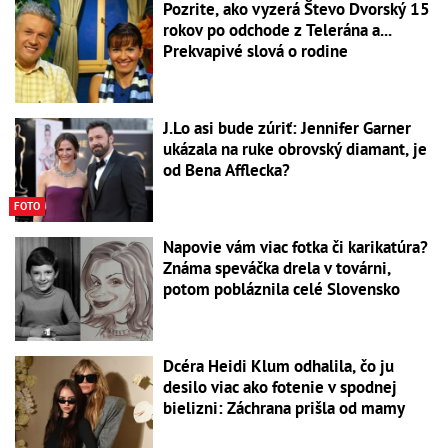
Pozrite, ako vyzerá Števo Dvorský 15
rokov po odchode z Telerána a...
Prekvapivé slová o rodine
J.Lo asi bude zúriť: Jennifer Garner
ukázala na ruke obrovský diamant, je
od Bena Afflecka?
FOTO
Napovie vám viac fotka či karikatúra?
Známa speváčka drela v továrni,
potom pobláznila celé Slovensko
Dcéra Heidi Klum odhalila, čo ju
desilo viac ako fotenie v spodnej
bielizni: Záchrana prišla od mamy