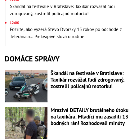
Škandál na festivale v Bratislave: Taxikár rozvážal ľudí
zdrogovaný, zostrelil policajnú motorku!
12:00
Pozrite, ako vyzerá Števo Dvorský 15 rokov po odchode z
Telerána a... Prekvapivé slová o rodine
DOMÁCE SPRÁVY
Škandál na festivale v Bratislave:
Taxikár rozvážal ľudí zdrogovaný,
zostrelil policajnú motorku!
Mrazivé DETAILY brutálneho útoku
na taxikára: Mladíci mu zasadili 13
bodných rán! Rozhodovali minúty