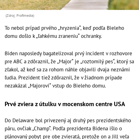
(Zdroj: Profimedia)
To nebol prípad prvého „hryzenia“, keď podľa Bieleho
domu došlo k „ľahkému zraneniu“ ochranky.
Biden naposledy bagatelizoval prvý incident v rozhovore
pre ABC a zdôraznil, že „Major“ je „roztomilý pes“, ktorý sa
zľakol, až keď sa za rohom náhle objavili dvaja neznámi
ľudia. Prezident tiež zdôraznil, že v žiadnom prípade
nezakázal „Majorovi“ vstup do Bieleho domu.
Prvé zviera z útulku v mocenskom centre USA
Do Delaware bol privezený aj druhý pes prezidentského
páru, ovčiak „Champ“. Podľa prezidenta Bidena išlo o
plánovaný pobyt pre obe zvieratá, pretože on a Jill veľa