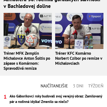
v Bachledovej doline
Tréner MFK Zemplín
Tréner KFC Komárno
Michalovce Anton Šoltis po
Norbert Czibor po remíze v
zápase s Komárnom:
Michalovciach
Spravodlivá remíza
NAJČÍTANEJŠIE
3 DNI
TÝŽDEŇ
Ako Gáboríkovci roky budovali svoj verejný obraz: Zamilovaný
pár a rodinná idylka! Zmenilo sa niečo?