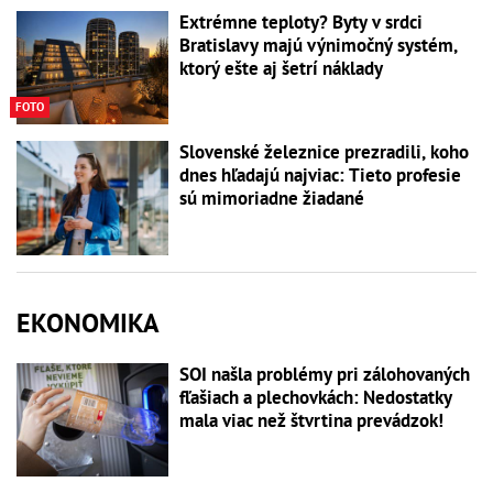
Extrémne teploty? Byty v srdci
Bratislavy majú výnimočný systém,
ktorý ešte aj šetrí náklady
FOTO
Slovenské železnice prezradili, koho
dnes hľadajú najviac: Tieto profesie
sú mimoriadne žiadané
EKONOMIKA
SOI našla problémy pri zálohovaných
fľašiach a plechovkách: Nedostatky
mala viac než štvrtina prevádzok!