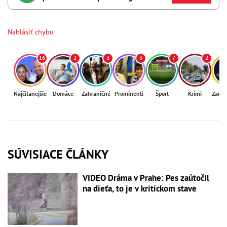
Nahlásiť chybu
16
2
3
3
7
2
Najčítanejšie
Domáce
Zahraničné
Prominenti
Šport
Krimi
Zaují
SÚVISIACE ČLÁNKY
VIDEO Dráma v Prahe: Pes zaútočil
na dieťa, to je v kritickom stave