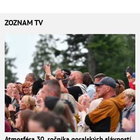
ZOZNAM TV
Atmosféra 30. ročníka goralských slávností