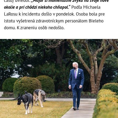
času) uviedol:
„Major si momentálne zvyká na svoje nové
okolie a pri chôdzi niekoho chňapol.“
Podľa Michaela
LaRosu k incidentu došlo v pondelok. Osoba bola pre
istotu vyšetrená zdravotníckym personálom Bieleho
domu. K zraneniu osôb nedošlo.