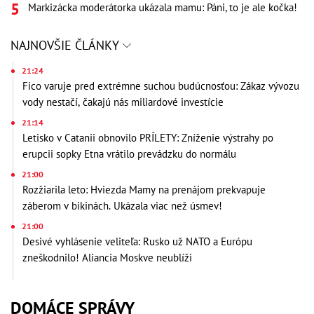
Markizácka moderátorka ukázala mamu: Páni, to je ale kočka!
NAJNOVŠIE ČLÁNKY
21:24
Fico varuje pred extrémne suchou budúcnosťou: Zákaz vývozu
vody nestačí, čakajú nás miliardové investície
21:14
Letisko v Catanii obnovilo PRÍLETY: Zníženie výstrahy po
erupcii sopky Etna vrátilo prevádzku do normálu
21:00
Rozžiarila leto: Hviezda Mamy na prenájom prekvapuje
záberom v bikinách. Ukázala viac než úsmev!
21:00
Desivé vyhlásenie veliteľa: Rusko už NATO a Európu
zneškodnilo! Aliancia Moskve neublíži
DOMÁCE SPRÁVY