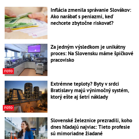
Inflácia zmenila správanie Slovákov:
Ako narábať s peniazmi, keď
nechcete zbytočne riskovať?
Za jedným výsledkom je unikátny
proces: Na Slovensku máme špičkové
pracovisko
FOTO
Extrémne teploty? Byty v srdci
Bratislavy majú výnimočný systém,
ktorý ešte aj šetrí náklady
FOTO
Slovenské železnice prezradili, koho
dnes hľadajú najviac: Tieto profesie
sú mimoriadne žiadané