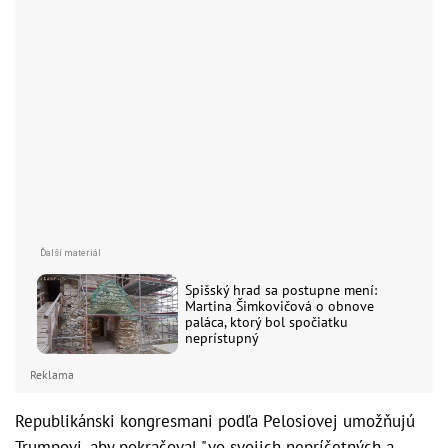
Spišský hrad sa postupne mení:
Martina Šimkovičová o obnove
paláca, ktorý bol spočiatku
neprístupný
Reklama
Republikánski kongresmani podľa Pelosiovej umožňujú
Trumpovi, aby pokračoval "vo svojich nepríčetných a