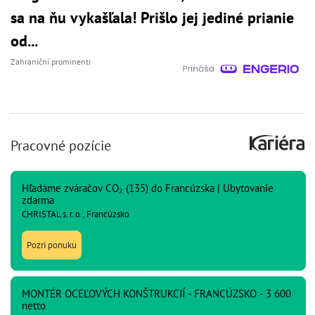
sa na ňu vykašľala! Prišlo jej jediné prianie
od...
Zahraniční prominenti
Pracovné pozície
Hľadáme zváračov CO₂ (135) do Francúzska | Ubytovanie
zdarma
CHRISTAL s. r. o., Francúzsko
Pozri ponuku
MONTÉR OCEĽOVÝCH KONŠTRUKCIÍ - FRANCÚZSKO - 3 600
netto