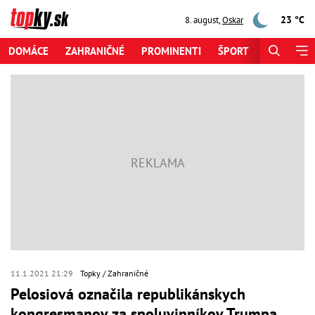
23 °C
8. august
,
Oskar
DOMÁCE
ZAHRANIČNÉ
PROMINENTI
ŠPORT
ZAUJÍMAV
11.1.2021 21:29
Topky
Zahraničné
Pelosiová označila republikánskych
kongresmanov za spoluvinníkov Trumpa