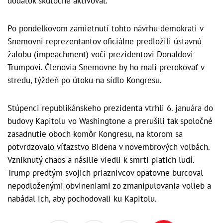
dodatok skutočne aktivoval.
Po pondelkovom zamietnutí tohto návrhu demokrati v
Snemovni reprezentantov oficiálne predložili ústavnú
žalobu (impeachment) voči prezidentovi Donaldovi
Trumpovi. Členovia Snemovne by ho mali prerokovať v
stredu, týždeň po útoku na sídlo Kongresu.
Stúpenci republikánskeho prezidenta vtrhli 6. januára do
budovy Kapitolu vo Washingtone a prerušili tak spoločné
zasadnutie oboch komôr Kongresu, na ktorom sa
potvrdzovalo víťazstvo Bidena v novembrových voľbách.
Vzniknutý chaos a násilie viedli k smrti piatich ľudí.
Trump predtým svojich priaznivcov opätovne burcoval
nepodloženými obvineniami zo zmanipulovania volieb a
nabádal ich, aby pochodovali ku Kapitolu.