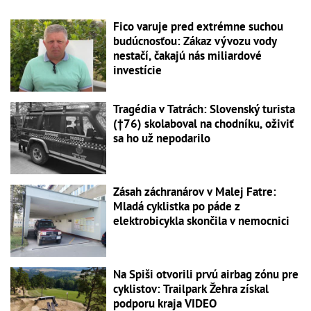
Fico varuje pred extrémne suchou
budúcnosťou: Zákaz vývozu vody
nestačí, čakajú nás miliardové
investície
Tragédia v Tatrách: Slovenský turista
(†76) skolaboval na chodníku, oživiť
sa ho už nepodarilo
Zásah záchranárov v Malej Fatre:
Mladá cyklistka po páde z
elektrobicykla skončila v nemocnici
Na Spiši otvorili prvú airbag zónu pre
cyklistov: Trailpark Žehra získal
podporu kraja VIDEO