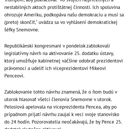
nestabilných aktoch protištátnej činnosti. Ich spoluvina
ohrozuje Ameriku, podkopáva našu demokraciu a musí sa
(preto) skončiť," uvádza sa vo vyhlásení demokratickej
šéfky Snemovne.
Republikánski kongresmani v pondelok zablokovali
legislatívny návrh na aktivovanie 25. dodatku ústavy,
ktorý umožňuje kabinetnej väčšine odobrať prezidentovi
právomoci a udeliť ich viceprezidentovi Mikeovi
Penceovi.
Zablokovanie tohto návrhu znamená, že o ňom budú v
utorok hlasovať všetci členovia Snemovne v utorok.
Pelosiová apelovala na viceprezidenta Pencea, aby po
prípadnom prijatí návrhu zaujal k veci svoje stanovisko
do 24 hodín. Pozorovatelia neočakávajú, že by Pence 25.