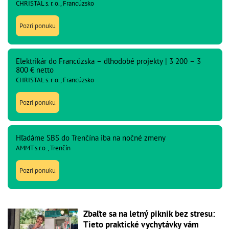
CHRISTAL s. r. o., Francúzsko
Pozri ponuku
Elektrikár do Francúzska – dlhodobé projekty | 3 200 – 3
800 € netto
CHRISTAL s. r. o., Francúzsko
Pozri ponuku
Hľadáme SBS do Trenčína iba na nočné zmeny
AMMT s.r.o., Trenčín
Pozri ponuku
Zbaľte sa na letný piknik bez stresu:
Tieto praktické vychytávky vám