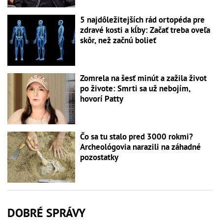
5 najdôležitejších rád ortopéda pre
zdravé kosti a kĺby: Začať treba oveľa
skôr, než začnú bolieť
Zomrela na šesť minút a zažila život
po živote: Smrti sa už nebojím,
hovorí Patty
Čo sa tu stalo pred 3000 rokmi?
Archeológovia narazili na záhadné
pozostatky
DOBRÉ SPRÁVY