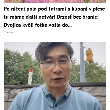
Po ničení pola pod Tatrami a kúpaní v plese
tu máme ďalší nešvár! Drzosť bez hraníc:
Dvojica kvôli fotke vošla do...
Domáce