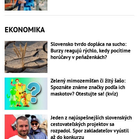
EKONOMIKA
Slovensko tvrdo dopláca na sucho:
Burzy reagujú rýchlo, kedy pocítime
horúčavy v peňaženkách?
Zelený mimozemšťan či žltý šašo:
Spoznáte známe značky podľa ich
maskotov? Otestujte sa! (kvíz)
Jeden z najúspešnejších slovenských
cestovateľských projektov sa
rozpadol. Spor zakladateľov vyústil
až do konkurzu