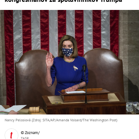
Nancy Pelosiová (Zdroj: SITA/AP/Amanda Voisard/The Washington Post)
© Zoznam/
TASR