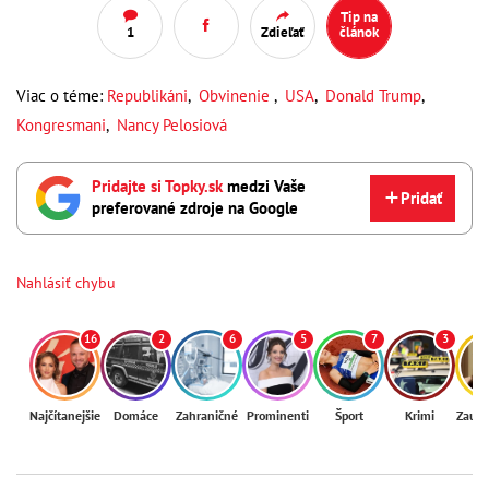
Tip na
1
Zdieľať
článok
Viac o téme:
Republikáni
,
Obvinenie
,
USA
,
Donald Trump
,
Kongresmani
,
Nancy Pelosiová
Pridajte si Topky.sk
medzi Vaše
Pridať
preferované zdroje na Google
Nahlásiť chybu
16
2
6
5
7
3
Najčítanejšie
Domáce
Zahraničné
Prominenti
Šport
Krimi
Zaují