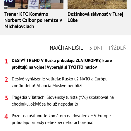
Tréner KFC Komárno
Dožinková slávnosť v Turej
Norbert Czibor po remíze v
Lúke
Michalovciach
NAJČÍTANEJŠIE
3 DNI
TÝŽDEŇ
DESIVÝ TREND V Rusku pribúdajú ZLATOKOPKY, ktoré
profitujú na vojne! Vyberajú si TÝCHTO mužov
Desivé vyhlásenie veliteľa: Rusko už NATO a Európu
zneškodnilo! Aliancia Moskve neublíži
Tragédia v Tatrách: Slovenský turista (†76) skolaboval na
chodníku, oživiť sa ho už nepodarilo
Pozor na uštipnutie komárom na dovolenke: V Európe
pribúdajú prípady nebezpečného ochorenia!